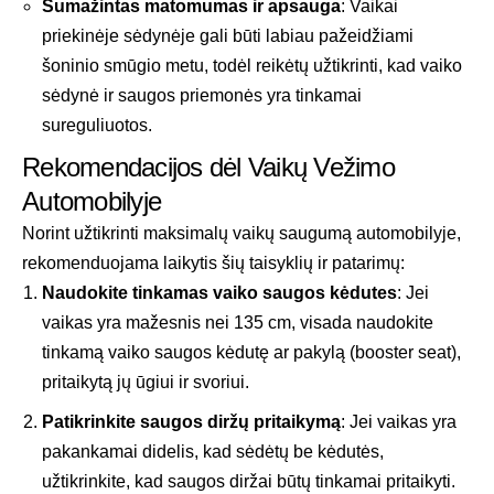
Sumažintas matomumas ir apsauga
: Vaikai
priekinėje sėdynėje gali būti labiau pažeidžiami
šoninio smūgio metu, todėl reikėtų užtikrinti, kad vaiko
sėdynė ir saugos priemonės yra tinkamai
sureguliuotos.
Rekomendacijos dėl Vaikų Vežimo
Automobilyje
Norint užtikrinti maksimalų vaikų saugumą automobilyje,
rekomenduojama laikytis šių taisyklių ir patarimų:
Naudokite tinkamas vaiko saugos kėdutes
: Jei
vaikas yra mažesnis nei 135 cm, visada naudokite
tinkamą vaiko saugos kėdutę ar pakylą (booster seat),
pritaikytą jų ūgiui ir svoriui.
Patikrinkite saugos diržų pritaikymą
: Jei vaikas yra
pakankamai didelis, kad sėdėtų be kėdutės,
užtikrinkite, kad saugos diržai būtų tinkamai pritaikyti.