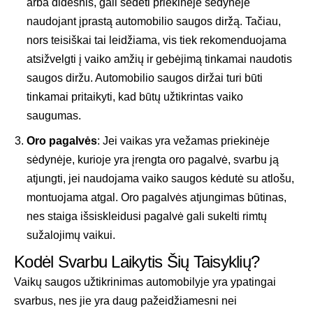
arba didesnis, gali sėdėti priekinėje sėdynėje
naudojant įprastą automobilio saugos diržą. Tačiau,
nors teisiškai tai leidžiama, vis tiek rekomenduojama
atsižvelgti į vaiko amžių ir gebėjimą tinkamai naudotis
saugos diržu. Automobilio saugos diržai turi būti
tinkamai pritaikyti, kad būtų užtikrintas vaiko
saugumas.
Oro pagalvės
: Jei vaikas yra vežamas priekinėje
sėdynėje, kurioje yra įrengta oro pagalvė, svarbu ją
atjungti, jei naudojama vaiko saugos kėdutė su atlošu,
montuojama atgal. Oro pagalvės atjungimas būtinas,
nes staiga išsiskleidusi pagalvė gali sukelti rimtų
sužalojimų vaikui.
Kodėl Svarbu Laikytis Šių Taisyklių?
Vaikų saugos užtikrinimas automobilyje yra ypatingai
svarbus, nes jie yra daug pažeidžiamesni nei