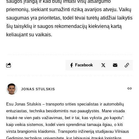
saugos įrangą ir kad būtų imtasi visų atsargumo
priemonių, siekiant sumažinti riziką avarijos atveju. Vaikų
saugumas yra prioritetas, todėl tėvai turėtų atidžiai laikytis
šių taisyklių ir saugos rekomendacijų kiekvieną kartą
keliaujant su vaikais.
Facebook
JONAS STULSKIS
Esu Jonas Stulskis – transporto srities specialistas ir automobilių
entuziastas, technika besidomintis nuo paauglystės. Mane visada
traukė ne vien pats važiavimas, bet ir tai, kas vyksta „po kapotu“:
kaip veikia sistemos, kodėl vieni sprendimai tarnauja ilgiau, o kiti
virsta brangiomis klaidomis. Transporto inžineriją studijavau Vilniaus
Gedimino technikos universitete, kur labiausiai įtraukė logistikos,