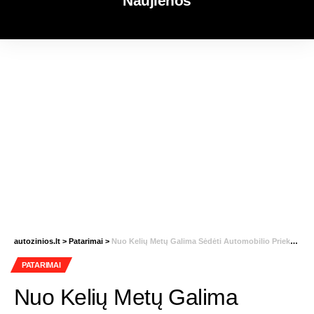
Naujienos
autozinios.lt
>
Patarimai
>
Nuo Kelių Metų Galima Sėdėti Automobilio Priekyje?
PATARIMAI
Nuo Kelių Metų Galima