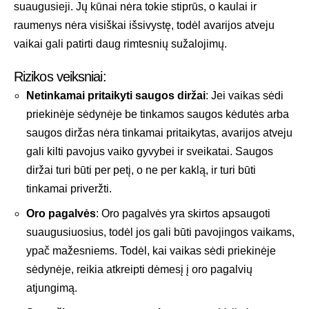
suaugusieji. Jų kūnai nėra tokie stiprūs, o kaulai ir
raumenys nėra visiškai išsivystę, todėl avarijos atveju
vaikai gali patirti daug rimtesnių sužalojimų.
Rizikos veiksniai:
Netinkamai pritaikyti saugos diržai
: Jei vaikas sėdi
priekinėje sėdynėje be tinkamos saugos kėdutės arba
saugos diržas nėra tinkamai pritaikytas, avarijos atveju
gali kilti pavojus vaiko gyvybei ir sveikatai. Saugos
diržai turi būti per petį, o ne per kaklą, ir turi būti
tinkamai priveržti.
Oro pagalvės
: Oro pagalvės yra skirtos apsaugoti
suaugusiuosius, todėl jos gali būti pavojingos vaikams,
ypač mažesniems. Todėl, kai vaikas sėdi priekinėje
sėdynėje, reikia atkreipti dėmesį į oro pagalvių
atjungimą.