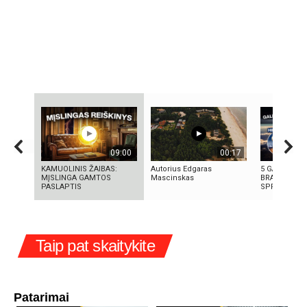
09:00
00:17
KAMUOLINIS ŽAIBAS:
Autorius Edgaras
5 GALINGIAU
MĮSLINGA GAMTOS
Mascinskas
BRANDUOLIN
PASLAPTIS
SPROGIMAI 
Taip pat skaitykite
Patarimai