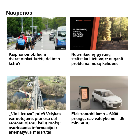
Naujienos
Kaip automobiliai ir
Nutrenkiamų gyvūnų
dviratininkai turėtų dalintis
statistika Lietuvoje: auganti
keliu?
problema mūsų keliuose
„Via Lietuva“ prieš Velykas
Elektromobiliams – 6000
vairuotojams praneša dėl
prieigų, savivaldybėms – 36
remontuojamų kelių ruožų:
mln. eurų
svarbiausia informacija ir
alternatyvūs maršrutai