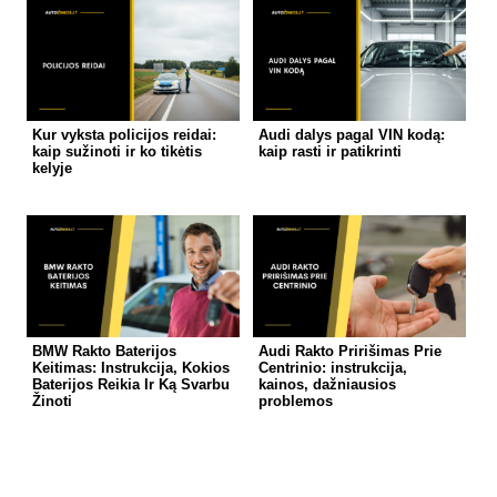
Kur vyksta policijos reidai:
Audi dalys pagal VIN kodą:
kaip sužinoti ir ko tikėtis
kaip rasti ir patikrinti
kelyje
BMW Rakto Baterijos
Audi Rakto Pririšimas Prie
Keitimas: Instrukcija, Kokios
Centrinio: instrukcija,
Baterijos Reikia Ir Ką Svarbu
kainos, dažniausios
Žinoti
problemos