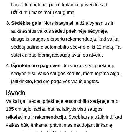
Diržai turi būti per petį ir tinkamai priveržti, kad
užtikrintų maksimalų saugumą.
Sėdėkite gale
: Nors įstatymai leidžia vyresnius ir
aukštesnius vaikus sėdėti priekinėje sėdynėje,
daugelis saugos ekspertų rekomenduoja, kad vaikai
sėdėtų galinėje automobilio sėdynėje iki 12 metų. Tai
suteikia papildomą apsaugą avarijos atveju.
Išjunkite oro pagalves
: Jei vaikas sėdi priekinėje
sėdynėje su vaiko saugos kėdute, montuojama atgal,
įsitikinkite, kad oro pagalvės yra išjungtos.
Išvada
Vaikai gali sėdėti priekinėje automobilio sėdynėje nuo
135 cm ūgio, tačiau būtina laikytis visų saugos
reikalavimų ir rekomendacijų. Svarbiausia užtikrinti, kad
vaikas būtų tinkamai pritvirtintas naudojant tinkamą