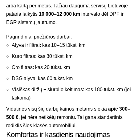
arba kartą per metus. Tačiau dauguma servisų Lietuvoje
pataria laikytis
10 000–12 000 km
intervalo dėl DPF ir
EGR sistemų jautrumo.
Pagrindiniai priežiūros darbai:
Alyva ir filtrai: kas 10–15 tūkst. km
Kuro filtras: kas 30 tūkst. km
Oro filtras: kas 20 tūkst. km
DSG alyva: kas 60 tūkst. km
Visiškas diržų + siurblio keitimas: kas 180 tūkst. km (jei
taikoma)
Vidutinės visų šių darbų kainos metams siekia
apie 300–
500 €
, jei nėra netikėtų remontų. Tai gana standartinis
rodiklis šios klasės automobiliui.
Komfortas ir kasdienis naudojimas