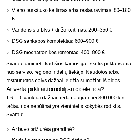
Vieno purkštuko keitimas arba restauravimas: 80–180
€
Vandens siurblys + diržo keitimas: 200–350 €
DSG sankabos komplektas: 600–900 €
DSG mechatronikos remontas: 400–800 €
Svarbu paminėti, kad šios kainos gali skirtis priklausomai
nuo serviso, regiono ir dalių tiekėjo. Naudotos arba
restauruotos dalys dažnai leidžia sumažinti išlaidas.
Ar verta pirkti automobilį su didele rida?
1.6 TDI varikliai dažnai rieda daugiau nei 300 000 km,
tačiau rida nebūtinai yra vienintelis kokybės rodiklis.
Svarbu:
Ar buvo prižiūrėta grandinė?