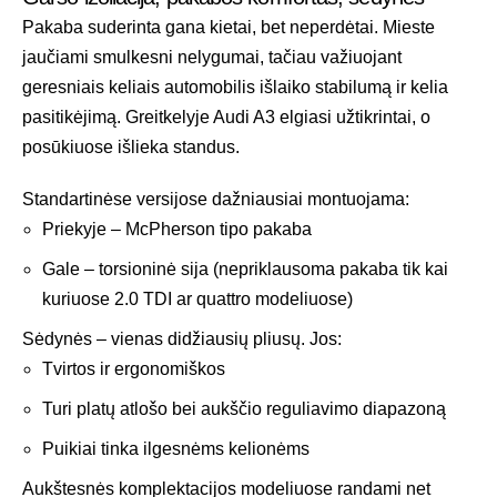
Pakaba suderinta gana kietai, bet neperdėtai. Mieste
jaučiami smulkesni nelygumai, tačiau važiuojant
geresniais keliais automobilis išlaiko stabilumą ir kelia
pasitikėjimą. Greitkelyje Audi A3 elgiasi užtikrintai, o
posūkiuose išlieka standus.
Standartinėse versijose dažniausiai montuojama:
Priekyje – McPherson tipo pakaba
Gale – torsioninė sija (nepriklausoma pakaba tik kai
kuriuose 2.0 TDI ar quattro modeliuose)
Sėdynės – vienas didžiausių pliusų. Jos:
Tvirtos ir ergonomiškos
Turi platų atlošo bei aukščio reguliavimo diapazoną
Puikiai tinka ilgesnėms kelionėms
Aukštesnės komplektacijos modeliuose randami net