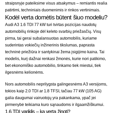
straipsnyje pateiksime visus atsakymus – remiantis realia
patirtimi, techniniais duomenimis ir rinkos vertinimais.
Kodėl verta domėtis būtent šiuo modeliu?
Audi A3 1.6 TDI 77 kW turi tvirtas pozicijas naudotų
automobilių rinkoje dėl keleto svarbių priežasčių. Visų
pirma, tai gerai subalansuotas automobilis, kuriame
suderintas vokiečių inžinerinis tikslumas, paprasta
techninė priežiūra ir santykinai žema įsigijimo kaina. Tai
modelis, kurį dažnai renkasi žmonės, kurie nori patikimo,
bet ekonomiško automobilio, tinkamo tiek miestui, tiek
ilgesnėms kelionėms.
Nors automobilis neprilygsta galingesnėms A3 versijoms,
tokios kaip 2.0 TDI ar 1.8 TFSI, tačiau 77 kW (105 AG)
galia daugumai vairuotojų yra pakankama, ypač jei
pirmenybė teikiama kuro sąnaudoms ir ilgaamžiškumui.
1.6 TDI variklis – ką verta žinoti?