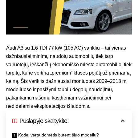
Audi A3 su 1.6 TDI 77 kW (105 AG) varikliu – tai vienas
dažniausiai minimų naudotų automobilių tiek tarp
vairuotojų, ieškančių ekonomiško miesto automobilio, tiek
tarp tų, kurie vertina „premium“ klasės pojūtį už prieinamą
kainą. Šis variklis dažniausiai montuotas 2009–2013 m.
modeliuose ir pasižymi taupiu degalų naudojimu,
pakankamu našumu kasdieniam važinėjimui bei
nedidelėmis eksploatacijos išlaidomis.
Puslapyje skaitykite:
Kodėl verta domėtis būtent šiuo modeliu?