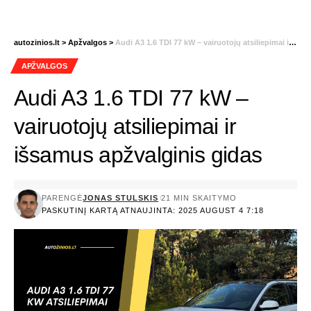
autozinios.lt
>
Apžvalgos
>
Audi A3 1.6 TDI 77 kW – vairuotojų atsiliepimai ir išsamus apžvalginis gidas
APŽVALGOS
Audi A3 1.6 TDI 77 kW –
vairuotojų atsiliepimai ir
išsamus apžvalginis gidas
PARENGĖ
JONAS STULSKIS
21 MIN SKAITYMO
PASKUTINĮ KARTĄ ATNAUJINTA: 2025 AUGUST 4 7:18