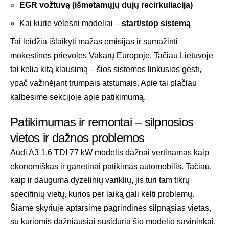
EGR vožtuvą (išmetamųjų dujų recirkuliacija)
Kai kurie vėlesni modeliai –
start/stop sistemą
Tai leidžia išlaikyti mažas emisijas ir sumažinti
mokestines prievoles Vakarų Europoje. Tačiau Lietuvoje
tai kelia kitą klausimą – šios sistemos linkusios gesti,
ypač važinėjant trumpais atstumais. Apie tai plačiau
kalbėsime sekcijoje apie patikimumą.
Patikimumas ir remontai – silpnosios
vietos ir dažnos problemos
Audi A3 1.6 TDI 77 kW modelis dažnai vertinamas kaip
ekonomiškas ir ganėtinai patikimas automobilis. Tačiau,
kaip ir dauguma dyzelinių variklių, jis turi tam tikrų
specifinių vietų, kurios per laiką gali kelti problemų.
Šiame skyriuje aptarsime pagrindines silpnąsias vietas,
su kuriomis dažniausiai susiduria šio modelio savininkai,