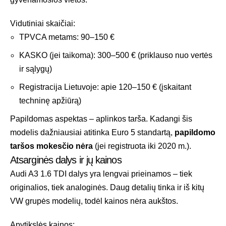
Vidutiniai skaičiai:
TPVCA metams: 90–150 €
KASKO (jei taikoma): 300–500 € (priklauso nuo vertės
ir sąlygų)
Registracija Lietuvoje: apie 120–150 € (įskaitant
techninę apžiūrą)
Papildomas aspektas – aplinkos tarša. Kadangi šis
modelis dažniausiai atitinka Euro 5 standartą,
papildomo
taršos mokesčio nėra
(jei registruota iki 2020 m.).
Atsarginės dalys ir jų kainos
Audi A3 1.6 TDI dalys yra lengvai prieinamos – tiek
originalios, tiek analoginės. Daug detalių tinka ir iš kitų
VW grupės modelių, todėl kainos nėra aukštos.
Apytikslės kainos: