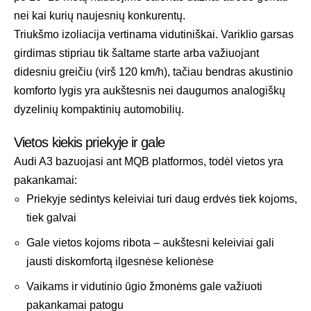
nei kai kurių naujesnių konkurentų.
Triukšmo izoliacija vertinama vidutiniškai. Variklio garsas
girdimas stipriau tik šaltame starte arba važiuojant
didesniu greičiu (virš 120 km/h), tačiau bendras akustinio
komforto lygis yra aukštesnis nei daugumos analogiškų
dyzelinių kompaktinių automobilių.
Vietos kiekis priekyje ir gale
Audi A3 bazuojasi ant MQB platformos, todėl vietos yra
pakankamai:
Priekyje sėdintys keleiviai turi daug erdvės tiek kojoms,
tiek galvai
Gale vietos kojoms ribota – aukštesni keleiviai gali
jausti diskomfortą ilgesnėse kelionėse
Vaikams ir vidutinio ūgio žmonėms gale važiuoti
pakankamai patogu