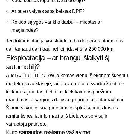
Kada keistas tepalas DSG dėžėje?
Ar buvo valytas arba keistas DPF?
Kokios sąlygos variklio darbui – miestas ar
magistralės?
Jei dokumentacija yra skaidri, o būklė gera, automobilis
gali tarnauti dar ilgai, net jei rida viršija 250 000 km.
Eksploatacija – ar brangu išlaikyti šį
automobilį?
Audi A3 1.6 TDI 77 kW laikomas vienu iš ekonomiškesnių
modelių savo klasėje, tačiau vairuotojui svarbu žinoti ne
tik kuro sąnaudas, bet ir tai, kiek kainuos priežiūra,
draudimas, atsarginės dalys ar periodiniai aptarnavimai.
Šiame skyriuje išnagrinėsime eksploatacinius kaštus
remiantis realia informacija iš Lietuvos servisų ir
vairuotojų patirties.
Kuro sąnaudos realiame važiavime