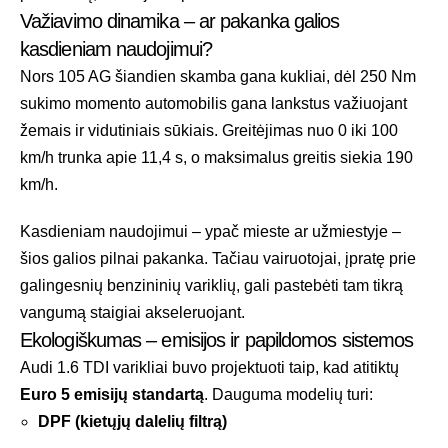
Važiavimo dinamika – ar pakanka galios
kasdieniam naudojimui?
Nors 105 AG šiandien skamba gana kukliai, dėl 250 Nm
sukimo momento automobilis gana lankstus važiuojant
žemais ir vidutiniais sūkiais. Greitėjimas nuo 0 iki 100
km/h trunka apie 11,4 s, o maksimalus greitis siekia 190
km/h.
Kasdieniam naudojimui – ypač mieste ar užmiestyje –
šios galios pilnai pakanka. Tačiau vairuotojai, įpratę prie
galingesnių benzininių variklių, gali pastebėti tam tikrą
vangumą staigiai akseleruojant.
Ekologiškumas – emisijos ir papildomos sistemos
Audi 1.6 TDI varikliai buvo projektuoti taip, kad atitiktų
Euro 5 emisijų standartą
. Dauguma modelių turi:
DPF (kietųjų dalelių filtrą)