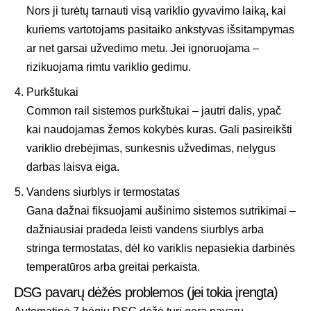
Nors ji turėtų tarnauti visą variklio gyvavimo laiką, kai
kuriems vartotojams pasitaiko ankstyvas išsitampymas
ar net garsai užvedimo metu. Jei ignoruojama –
rizikuojama rimtu variklio gedimu.
Purkštukai
Common rail sistemos purkštukai – jautri dalis, ypač
kai naudojamas žemos kokybės kuras. Gali pasireikšti
variklio drebėjimas, sunkesnis užvedimas, nelygus
darbas laisva eiga.
Vandens siurblys ir termostatas
Gana dažnai fiksuojami aušinimo sistemos sutrikimai –
dažniausiai pradeda leisti vandens siurblys arba
stringa termostatas, dėl ko variklis nepasiekia darbinės
temperatūros arba greitai perkaista.
DSG pavarų dėžės problemos (jei tokia įrengta)