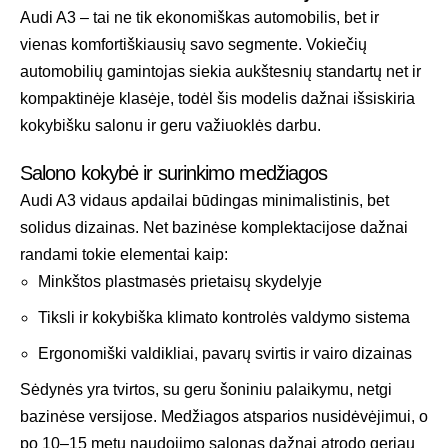
Audi A3 – tai ne tik ekonomiškas automobilis, bet ir
vienas komfortiškiausių savo segmente. Vokiečių
automobilių gamintojas siekia aukštesnių standartų net ir
kompaktinėje klasėje, todėl šis modelis dažnai išsiskiria
kokybišku salonu ir geru važiuoklės darbu.
Salono kokybė ir surinkimo medžiagos
Audi A3 vidaus apdailai būdingas minimalistinis, bet
solidus dizainas. Net bazinėse komplektacijose dažnai
randami tokie elementai kaip:
Minkštos plastmasės prietaisų skydelyje
Tiksli ir kokybiška klimato kontrolės valdymo sistema
Ergonomiški valdikliai, pavarų svirtis ir vairo dizainas
Sėdynės yra tvirtos, su geru šoniniu palaikymu, netgi
bazinėse versijose. Medžiagos atsparios nusidėvėjimui, o
po 10–15 metų naudojimo salonas dažnai atrodo geriau