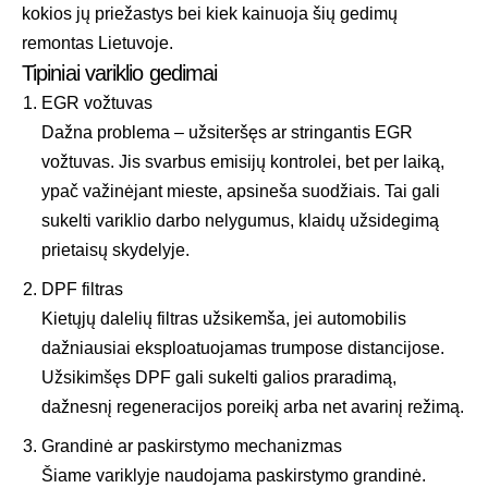
kokios jų priežastys bei kiek kainuoja šių gedimų
remontas Lietuvoje.
Tipiniai variklio gedimai
EGR vožtuvas
Dažna problema – užsiteršęs ar stringantis EGR
vožtuvas. Jis svarbus emisijų kontrolei, bet per laiką,
ypač važinėjant mieste, apsineša suodžiais. Tai gali
sukelti variklio darbo nelygumus, klaidų užsidegimą
prietaisų skydelyje.
DPF filtras
Kietųjų dalelių filtras užsikemša, jei automobilis
dažniausiai eksploatuojamas trumpose distancijose.
Užsikimšęs DPF gali sukelti galios praradimą,
dažnesnį regeneracijos poreikį arba net avarinį režimą.
Grandinė ar paskirstymo mechanizmas
Šiame variklyje naudojama paskirstymo grandinė.