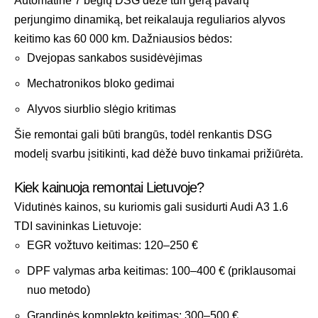
Automatinė 7 bėgių DSG dėžė turi gerą pavarų
perjungimo dinamiką, bet reikalauja reguliarios alyvos
keitimo kas 60 000 km. Dažniausios bėdos:
Dvejopas sankabos susidėvėjimas
Mechatronikos bloko gedimai
Alyvos siurblio slėgio kritimas
Šie remontai gali būti brangūs, todėl renkantis DSG
modelį svarbu įsitikinti, kad dėžė buvo tinkamai prižiūrėta.
Kiek kainuoja remontai Lietuvoje?
Vidutinės kainos, su kuriomis gali susidurti Audi A3 1.6
TDI savininkas Lietuvoje:
EGR vožtuvo keitimas: 120–250 €
DPF valymas arba keitimas: 100–400 € (priklausomai
nuo metodo)
Grandinės komplekto keitimas: 300–500 €