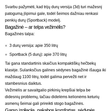
Svarbu pažymėti, kad trijų durų versija (3d) turi mažesnį
patogumą įlipimui gale, todėl šeimos dažniau renkasi
penkių durų (Sportback) modelį.
Bagažinė – ar telpa vežimėlis?
Bagažinės talpa:
3 durų versija: apie 350 litrų
Sportback (5 durų): apie 370 litrų
Tai gana standartinis skaičius kompaktiškų hečbekų
klasėje. Sulanksčius galines sėdynes bagažinė išauga iki
maždaug 1100 litrų, todėl galima pervežti net ir
stambesnius daiktus.
Vežimėlis ar savaitgalio pirkinių krepšiai telpa be
didesnių problemų, tačiau didelėms kelionėms keturių
asmenų šeimai gali prireikti stogo bagažinės.
Garso izoliacija, pakabos komfortas, sėdynės