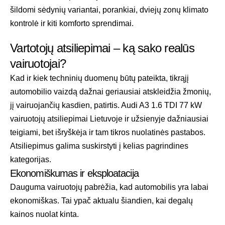
šildomi sėdynių variantai, porankiai, dviejų zonų klimato
kontrolė ir kiti komforto sprendimai.
Vartotojų atsiliepimai – ką sako realūs
vairuotojai?
Kad ir kiek techninių duomenų būtų pateikta, tikrąjį
automobilio vaizdą dažnai geriausiai atskleidžia žmonių,
jį vairuojančių kasdien, patirtis. Audi A3 1.6 TDI 77 kW
vairuotojų atsiliepimai Lietuvoje ir užsienyje dažniausiai
teigiami, bet išryškėja ir tam tikros nuolatinės pastabos.
Atsiliepimus galima suskirstyti į kelias pagrindines
kategorijas.
Ekonomiškumas ir eksploatacija
Dauguma vairuotojų pabrėžia, kad automobilis yra labai
ekonomiškas. Tai ypač aktualu šiandien, kai degalų
kainos nuolat kinta.