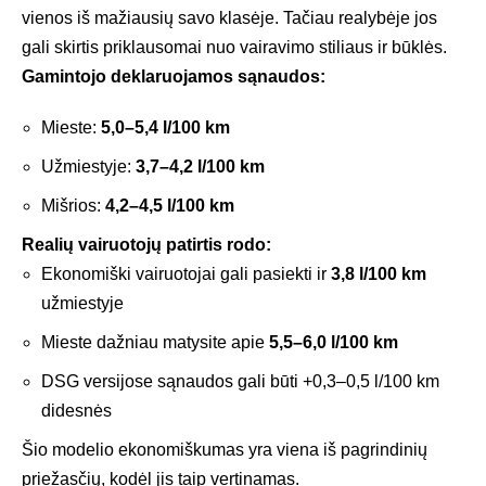
vienos iš mažiausių savo klasėje. Tačiau realybėje jos
gali skirtis priklausomai nuo vairavimo stiliaus ir būklės.
Gamintojo deklaruojamos sąnaudos:
Mieste:
5,0–5,4 l/100 km
Užmiestyje:
3,7–4,2 l/100 km
Mišrios:
4,2–4,5 l/100 km
Realių vairuotojų patirtis rodo:
Ekonomiški vairuotojai gali pasiekti ir
3,8 l/100 km
užmiestyje
Mieste dažniau matysite apie
5,5–6,0 l/100 km
DSG versijose sąnaudos gali būti +0,3–0,5 l/100 km
didesnės
Šio modelio ekonomiškumas yra viena iš pagrindinių
priežasčių, kodėl jis taip vertinamas.