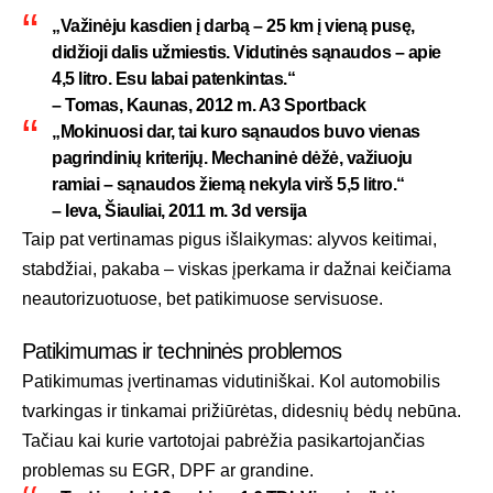
„Važinėju kasdien į darbą – 25 km į vieną pusę,
didžioji dalis užmiestis. Vidutinės sąnaudos – apie
4,5 litro. Esu labai patenkintas.“
– Tomas, Kaunas, 2012 m. A3 Sportback
„Mokinuosi dar, tai kuro sąnaudos buvo vienas
pagrindinių kriterijų. Mechaninė dėžė, važiuoju
ramiai – sąnaudos žiemą nekyla virš 5,5 litro.“
– Ieva, Šiauliai, 2011 m. 3d versija
Taip pat vertinamas pigus išlaikymas: alyvos keitimai,
stabdžiai, pakaba – viskas įperkama ir dažnai keičiama
neautorizuotuose, bet patikimuose servisuose.
Patikimumas ir techninės problemos
Patikimumas įvertinamas vidutiniškai. Kol automobilis
tvarkingas ir tinkamai prižiūrėtas, didesnių bėdų nebūna.
Tačiau kai kurie vartotojai pabrėžia pasikartojančias
problemas su EGR, DPF ar grandine.