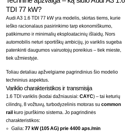
Techninė apžvalga – ką siūlo Audi A3 1.6
TDI 77 kW?
Audi A3 1.6 TDI 77 kW yra modelis, skirtas tiems, kurie
ieško racionalaus pasirinkimo tarp ekonomiškumo,
patikimumo ir minimalių eksploatacinių išlaidų. Nors
automobilis neturi sportiškų ambicijų, jo variklis sugeba
patenkinti daugumos vairuotojų poreikius – tiek mieste,
tiek užmiestyje.
Toliau detaliau apžvelgiame pagrindinius šio modelio
techninius aspektus.
Variklio charakteristikos ir transmisija
1.6 TDI variklis (kodai dažniausiai:
CAYC
) – tai keturių
cilindrų, 8 vožtuvų, turbodyzelinis motoras su
common
rail
kuro įpurškimo sistema. Jo pagrindinės
charakteristikos:
Galia:
77 kW (105 AG) prie 4400 aps./min