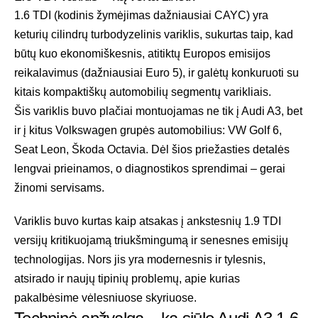
1.6 TDI (kodinis žymėjimas dažniausiai CAYC) yra
keturių cilindrų turbodyzelinis variklis, sukurtas taip, kad
būtų kuo ekonomiškesnis, atitiktų Europos emisijos
reikalavimus (dažniausiai Euro 5), ir galėtų konkuruoti su
kitais kompaktiškų automobilių segmentų varikliais.
Šis variklis buvo plačiai montuojamas ne tik į Audi A3, bet
ir į kitus Volkswagen grupės automobilius: VW Golf 6,
Seat Leon, Škoda Octavia. Dėl šios priežasties detalės
lengvai prieinamos, o diagnostikos sprendimai – gerai
žinomi servisams.
Variklis buvo kurtas kaip atsakas į ankstesnių 1.9 TDI
versijų kritikuojamą triukšmingumą ir senesnes emisijų
technologijas. Nors jis yra modernesnis ir tylesnis,
atsirado ir naujų tipinių problemų, apie kurias
pakalbėsime vėlesniuose skyriuose.