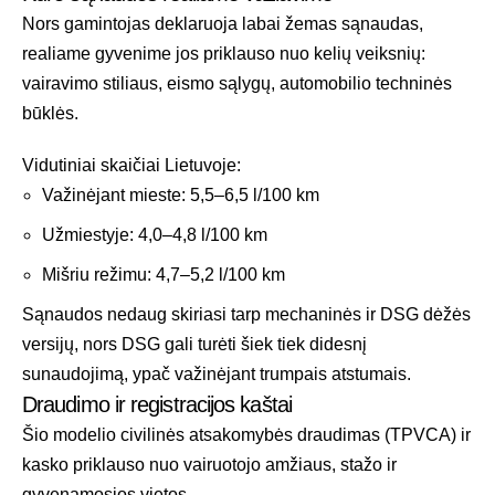
Nors gamintojas deklaruoja labai žemas sąnaudas,
realiame gyvenime jos priklauso nuo kelių veiksnių:
vairavimo stiliaus, eismo sąlygų, automobilio techninės
būklės.
Vidutiniai skaičiai Lietuvoje:
Važinėjant mieste: 5,5–6,5 l/100 km
Užmiestyje: 4,0–4,8 l/100 km
Mišriu režimu: 4,7–5,2 l/100 km
Sąnaudos nedaug skiriasi tarp mechaninės ir DSG dėžės
versijų, nors DSG gali turėti šiek tiek didesnį
sunaudojimą, ypač važinėjant trumpais atstumais.
Draudimo ir registracijos kaštai
Šio modelio civilinės atsakomybės draudimas (TPVCA) ir
kasko priklauso nuo vairuotojo amžiaus, stažo ir
gyvenamosios vietos.