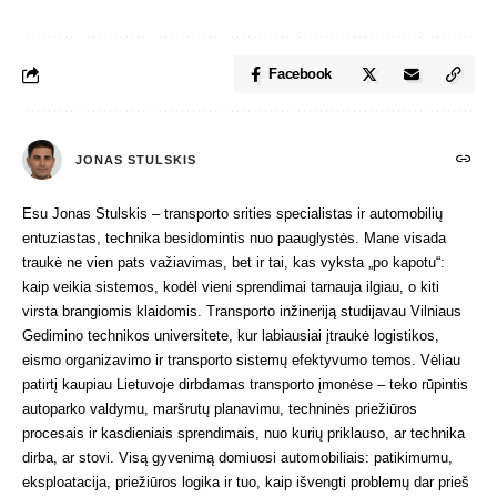
Facebook
JONAS STULSKIS
Esu Jonas Stulskis – transporto srities specialistas ir automobilių
entuziastas, technika besidomintis nuo paauglystės. Mane visada
traukė ne vien pats važiavimas, bet ir tai, kas vyksta „po kapotu“:
kaip veikia sistemos, kodėl vieni sprendimai tarnauja ilgiau, o kiti
virsta brangiomis klaidomis. Transporto inžineriją studijavau Vilniaus
Gedimino technikos universitete, kur labiausiai įtraukė logistikos,
eismo organizavimo ir transporto sistemų efektyvumo temos. Vėliau
patirtį kaupiau Lietuvoje dirbdamas transporto įmonėse – teko rūpintis
autoparko valdymu, maršrutų planavimu, techninės priežiūros
procesais ir kasdieniais sprendimais, nuo kurių priklauso, ar technika
dirba, ar stovi. Visą gyvenimą domiuosi automobiliais: patikimumu,
eksploatacija, priežiūros logika ir tuo, kaip išvengti problemų dar prieš