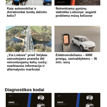
Kaip automobiliai ir
Nutrenkiamų gyvūnų
dviratininkai turėtų dalintis
statistika Lietuvoje: auganti
keliu?
problema mūsų keliuose
„Via Lietuva“ prieš Velykas
Elektromobiliams – 6000
vairuotojams praneša dėl
prieigų, savivaldybėms – 36
remontuojamų kelių ruožų:
mln. eurų
svarbiausia informacija ir
alternatyvūs maršrutai
Diagnostikos kodai