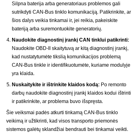
Silpna baterija arba generatoriaus problemos gali
sutrikdyti CAN-Bus tinklo komunikaciją. Patikrinkite, ar
šios dalys veikia tinkamai ir, jei reikia, pakeiskite
bateriją arba suremontuokite generatorių.
Naudokite diagnostinį įrankį CAN tinklui patikrinti:
Naudokite OBD-II skaitytuvą ar kitą diagnostinį įrankį,
kad nustatytumėte tikslią komunikacijos problemą
CAN-Bus tinkle ir identifikuotumėte, kuriame modulyje
yra klaida.
Nuskaitykite ir ištrinkite klaidos kodą:
Po remonto
darbų naudokite diagnostinį įrankį klaidos kodui ištrinti
ir patikrinkite, ar problema buvo išspręsta.
Šie veiksmai padės atkurti tinkamą CAN-Bus tinklo
veikimą ir užtikrinti, kad visos transporto priemonės
sistemos galėtų sklandžiai bendrauti bei tinkamai veikti.