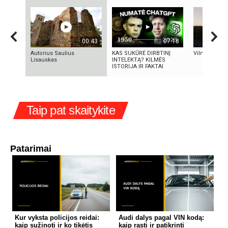
00:43
07:18
Autorius Saulius
KAS SUKŪRĖ DIRBTINĮ
Vilniaus sen
Lisauskas
INTELEKTĄ? KILMĖS
ISTORIJA IR FAKTAI
Taip pat skaitykite
Patarimai
Kur vyksta policijos reidai:
Audi dalys pagal VIN kodą:
kaip sužinoti ir ko tikėtis
kaip rasti ir patikrinti