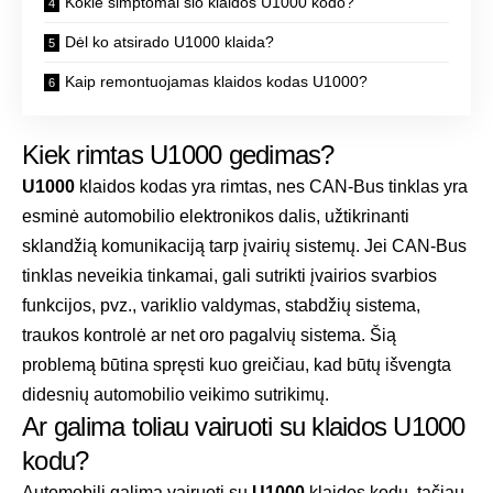
Kokie simptomai šio klaidos U1000 kodo?
Dėl ko atsirado U1000 klaida?
Kaip remontuojamas klaidos kodas U1000?
Kiek rimtas U1000 gedimas?
U1000
klaidos kodas yra rimtas, nes CAN-Bus tinklas yra
esminė automobilio elektronikos dalis, užtikrinanti
sklandžią komunikaciją tarp įvairių sistemų. Jei CAN-Bus
tinklas neveikia tinkamai, gali sutrikti įvairios svarbios
funkcijos, pvz., variklio valdymas, stabdžių sistema,
traukos kontrolė ar net oro pagalvių sistema. Šią
problemą būtina spręsti kuo greičiau, kad būtų išvengta
didesnių automobilio veikimo sutrikimų.
Ar galima toliau vairuoti su klaidos U1000
kodu?
Automobilį galima vairuoti su
U1000
klaidos kodu, tačiau