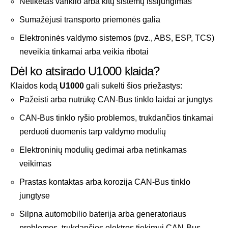
Netikėtas variklio arba kitų sistemų išsijungimas
Sumažėjusi transporto priemonės galia
Elektroninės valdymo sistemos (pvz., ABS, ESP, TCS)
neveikia tinkamai arba veikia ribotai
Dėl ko atsirado U1000 klaida?
Klaidos kodą
U1000
gali sukelti šios priežastys:
Pažeisti arba nutrūkę CAN-Bus tinklo laidai ar jungtys
CAN-Bus tinklo ryšio problemos, trukdančios tinkamai
perduoti duomenis tarp valdymo modulių
Elektroninių modulių gedimai arba netinkamas
veikimas
Prastas kontaktas arba korozija CAN-Bus tinklo
jungtyse
Silpna automobilio baterija arba generatoriaus
problemos, trukdančios elektros tiekimui CAN-Bus