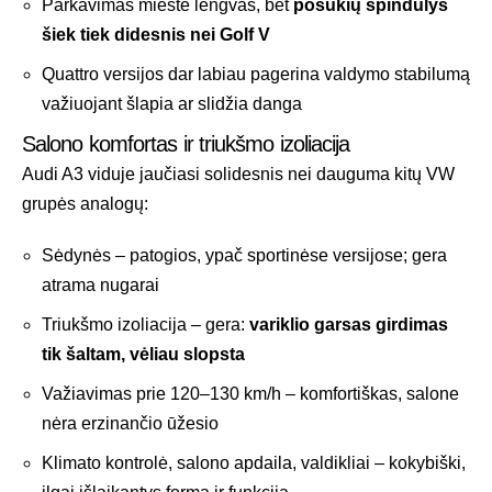
Parkavimas mieste lengvas, bet
posūkių spindulys
šiek tiek didesnis nei Golf V
Quattro versijos dar labiau pagerina valdymo stabilumą
važiuojant šlapia ar slidžia danga
Salono komfortas ir triukšmo izoliacija
Audi A3 viduje jaučiasi solidesnis nei dauguma kitų VW
grupės analogų:
Sėdynės – patogios, ypač sportinėse versijose; gera
atrama nugarai
Triukšmo izoliacija – gera:
variklio garsas girdimas
tik šaltam, vėliau slopsta
Važiavimas prie 120–130 km/h – komfortiškas, salone
nėra erzinančio ūžesio
Klimato kontrolė, salono apdaila, valdikliai – kokybiški,