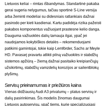
Lietuvos keliai – rimtas išbandymas. Standartinė pakaba
gerai sugeria nelygumus, tačiau sportinė S-Line versija
arba žeminti modeliai su didesniais ratlankiais dažnai
pasirodo per kieti kasdienai. Kartu padidėja rizika pažeisti
pakabos komponentus važiuojant prastesne kelio danga.
Dauguma važiuoklės dalių tarnauja ilgai, ypač jei
naudojamos kokybiškos detalės – rekomenduojami
patikimi gamintojai, tokie kaip Lemförder, Sachs ar Meyle
HD. Pavasarį pravartu atlikti pilną važiuoklės ir stabdžių
sistemos apžiūrą – žiemą dažnai pasitaiko kreipiančiųjų
užsikirtimų, stabdžių vamzdelių korozijos ar sailentblokų
plyšimų.
Servisų prieinamumas ir priežiūros kaina
Vienas didžiausių Audi A3 privalumų – platus servisų ir
dalių pasirinkimas. Šis modelis žinomas daugumai
Lietuvos autoservisų, ypač tiems, kurie specializuojasi