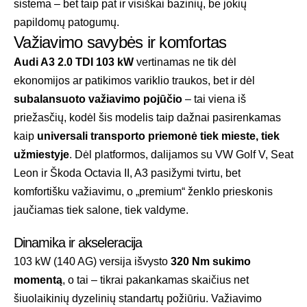
sistema – bet taip pat ir visiškai bazinių, be jokių
papildomų patogumų.
Važiavimo savybės ir komfortas
Audi A3 2.0 TDI 103 kW
vertinamas ne tik dėl
ekonomijos ar patikimos variklio traukos, bet ir dėl
subalansuoto važiavimo pojūčio
– tai viena iš
priežasčių, kodėl šis modelis taip dažnai pasirenkamas
kaip
universali transporto priemonė tiek mieste, tiek
užmiestyje
. Dėl platformos, dalijamos su VW Golf V, Seat
Leon ir Škoda Octavia II, A3 pasižymi tvirtu, bet
komfortišku važiavimu, o „premium“ ženklo prieskonis
jaučiamas tiek salone, tiek valdyme.
Dinamika ir akseleracija
103 kW (140 AG) versija išvysto
320 Nm sukimo
momentą
, o tai – tikrai pakankamas skaičius net
šiuolaikinių dyzelinių standartų požiūriu. Važiavimo