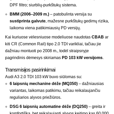
DPF filtro; siurblių-purkštukų sistema.
BMM (2006–2009 m.)
– patobulinta versija su
sustiprinta galvute
, mažesne purkštukų gedimų rizika,
laikoma viena patikimiausių PD versijų.
Kai kuriuose vėlesniuose modeliuose naudotas
CBAB
ar
kiti CR (Common Rail) tipo 2.0 TDI varikliai, tačiau jie
dažniau montuoti po 2008 m., todėl straipsnyje
pagrindinis dėmesys skiriamas
PD 103 kW versijoms
.
Transmisijos pasirinkimai
Audi A3 2.0 TDI 103 kW buvo siūlomas su:
6 laipsnių mechanine dėže (MQ350)
– dažniausias
variantas, laikomas patikimu, tačiau reikalaujančiu
reguliarios alyvos priežiūros.
DSG 6 laipsnių automatine dėže (DQ250)
– greita ir
komfortiška, bet reikalaujanti alyvos keitimo kas 60 000