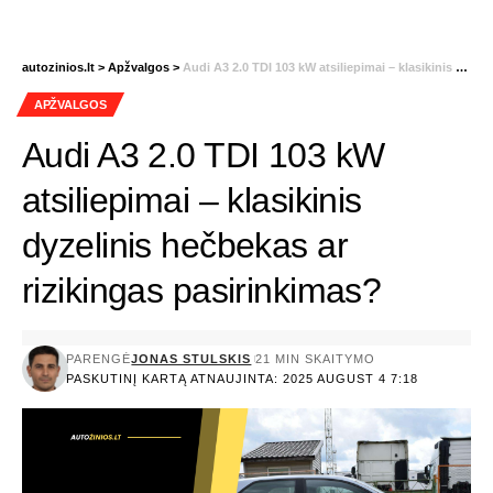
autozinios.lt
>
Apžvalgos
>
Audi A3 2.0 TDI 103 kW atsiliepimai – klasikinis dyzelinis hečbekas ar rizikingas pasirinkimas?
APŽVALGOS
Audi A3 2.0 TDI 103 kW
atsiliepimai – klasikinis
dyzelinis hečbekas ar
rizikingas pasirinkimas?
PARENGĖ
JONAS STULSKIS
21 MIN SKAITYMO
PASKUTINĮ KARTĄ ATNAUJINTA: 2025 AUGUST 4 7:18