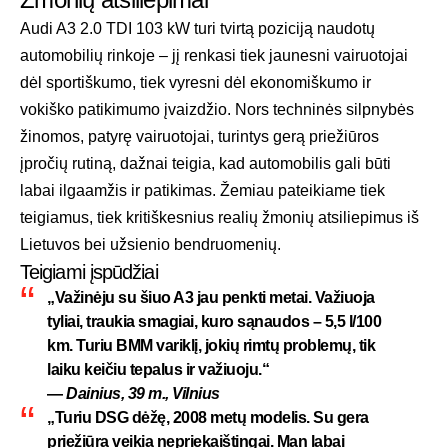
Audi A3 2.0 TDI 103 kW turi tvirtą poziciją naudotų
automobilių rinkoje – jį renkasi tiek jaunesni vairuotojai
dėl sportiškumo, tiek vyresni dėl ekonomiškumo ir
vokiško patikimumo įvaizdžio. Nors techninės silpnybės
žinomos, patyrę vairuotojai, turintys gerą priežiūros
įpročių rutiną, dažnai teigia, kad automobilis gali būti
labai ilgaamžis ir patikimas. Žemiau pateikiame tiek
teigiamus, tiek kritiškesnius realių žmonių atsiliepimus iš
Lietuvos bei užsienio bendruomenių.
Teigiami įspūdžiai
„Važinėju su šiuo A3 jau penkti metai. Važiuoja
tyliai, traukia smagiai, kuro sąnaudos – 5,5 l/100
km. Turiu BMM variklį, jokių rimtų problemų, tik
laiku keičiu tepalus ir važiuoju.“
—
Dainius, 39 m., Vilnius
„Turiu DSG dėžę, 2008 metų modelis. Su gera
priežiūra veikia nepriekaištingai. Man labai