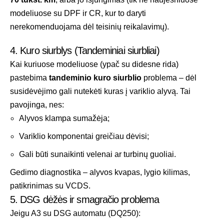
modeliuose su DPF ir CR, kur to daryti
nerekomenduojama dėl teisinių reikalavimų).
4. Kuro siurblys (Tandeminiai siurbliai)
Kai kuriuose modeliuose (ypač su didesne rida)
pastebima
tandeminio kuro siurblio
problema – dėl
susidėvėjimo gali nutekėti kuras į variklio alyvą. Tai
pavojinga, nes:
Alyvos klampa sumažėja;
Variklio komponentai greičiau dėvisi;
Gali būti sunaikinti velenai ar turbinų guoliai.
Gedimo diagnostika – alyvos kvapas, lygio kilimas,
patikrinimas su VCDS.
5. DSG dėžės ir smagračio problema
Jeigu A3 su DSG automatu (DQ250):