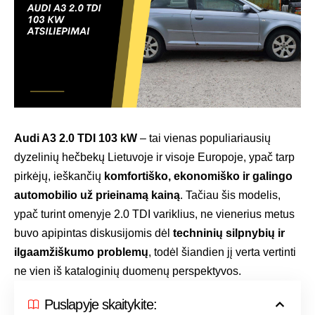
Audi A3 2.0 TDI 103 kW
– tai vienas populiariausių
dyzelinių hečbekų Lietuvoje ir visoje Europoje, ypač tarp
pirkėjų, ieškančių
komfortiško, ekonomiško ir galingo
automobilio už prieinamą kainą
. Tačiau šis modelis,
ypač turint omenyje 2.0 TDI variklius, ne vienerius metus
buvo apipintas diskusijomis dėl
techninių silpnybių ir
ilgaamžiškumo problemų
, todėl šiandien jį verta vertinti
ne vien iš kataloginių duomenų perspektyvos.
Puslapyje skaitykite: