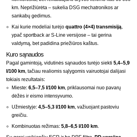
km. Neprižiūrėta – sukelia DSG mechatronikos ar
sankabų gedimus.
Kai kurie modeliai turėjo
quattro (4×4) transmisiją
,
ypač sportback ar S-Line versijose – tai gerina
valdymą, bet padidina priežiūros kaštus.
Kuro sąnaudos
Pagal gamintoją, vidutinės sąnaudos turėjo siekti
5,4–5,9
l/100 km
, tačiau realiomis sąlygomis vairuotojai dalijasi
tokiais rezultatais:
Mieste:
6,5–7,5 l/100 km
, priklausomai nuo pavarų
dėžės ir eismo intensyvumo.
Užmiestyje:
4,5–5,3 l/100 km
, važiuojant pastoviu
greičiu.
Kombinuotas režimas:
5,8–6,5 l/100 km
.