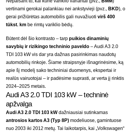
Nepaisant to, kai kurie variklio variantai (pvz.,
BMM
)
vertinami gerokai palankiau nei ankstyvieji (pvz.,
BKD
), o
gerai prižiūrėtas automobilis gali nuvažiuoti
virš 400
tūkst. km
be rimtų variklio bėdų.
Būtent dėl šio kontrasto – tarp
puikios dinaminių
savybių ir rizikingo techninio paveldo
– Audi A3 2.0
TDI 103 kW vis dar yra dažnas pasirinkimas naudotų
automobilių rinkoje. Šiame straipsnyje išnagrinėsime, ką
apie šį modelį sako techniniai duomenys, ekspertai ir
realūs vairuotojai – ir padėsime suprasti, ar verta jį rinktis
2024–2025 metais.
Audi A3 2.0 TDI 103 kW – techninė
apžvalga
Audi A3 2.0 TDI 103 kW
dažniausiai sutinkamas
antrosios kartos A3 (Typ 8P)
modeliuose, gamintuose
nuo 2003 iki 2012 metų. Tai laikotarpis, kai „Volkswagen“