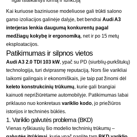
ilgai išlaikantys formą ir funkciją
Kai kuriuose baziniuose modeliuose gali trūkti salono
garso izoliacijos galinėje dalyje, bet bendrai
Audi A3
interjeras lenkia daugumą konkurentų pagal
medžiagų kokybę ir ergonomiką
, net ir po 15 metų
eksploatacijos.
Patikimumas ir silpnos vietos
Audi A3 2.0 TDI 103 kW
, ypač su PD (siurblių-purkštukų)
technologija, turi dviprasmę reputaciją. Nors šie varikliai
laikomi galingais ir ekonomiškais, jie taip pat žinomi dėl
keleto konstrukcinių trūkumų
, kurie gali brangiai
kainuoti neprižiūrėtame automobilyje. Patikimumas labai
priklauso nuo konkretaus
variklio kodo
, jo priežiūros
istorijos ir techninės būklės.
1. Variklio galvutės problema (BKD)
Vienas ryškiausių šio modelio techninių trūkumų –
galvutės įtrūkimai
, kurie ypač paplitę tarp
BKD variklio