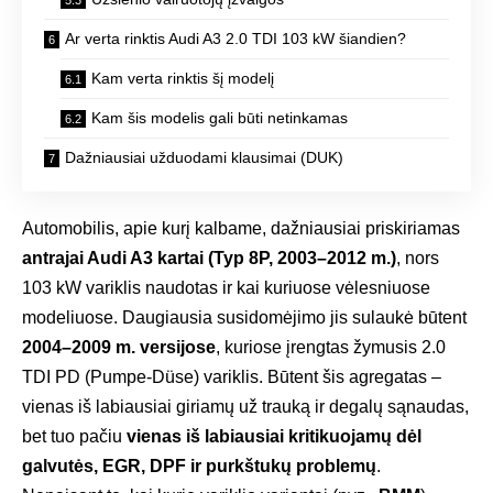
Ar verta rinktis Audi A3 2.0 TDI 103 kW šiandien?
Kam verta rinktis šį modelį
Kam šis modelis gali būti netinkamas
Dažniausiai užduodami klausimai (DUK)
Automobilis, apie kurį kalbame, dažniausiai priskiriamas
antrajai Audi A3 kartai (Typ 8P, 2003–2012 m.)
, nors
103 kW variklis naudotas ir kai kuriuose vėlesniuose
modeliuose. Daugiausia susidomėjimo jis sulaukė būtent
2004–2009 m. versijose
, kuriose įrengtas žymusis 2.0
TDI PD (Pumpe-Düse) variklis. Būtent šis agregatas –
vienas iš labiausiai giriamų už trauką ir degalų sąnaudas,
bet tuo pačiu
vienas iš labiausiai kritikuojamų dėl
galvutės, EGR, DPF ir purkštukų problemų
.