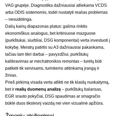
VAG grupėje. Diagnostika dažniausiai atliekama VCDS
arba ODIS sistemomis, todėl nustatyti realias problemas
– nesudėtinga.
Dalių kainų diapazonas platus: galima rinktis
ekonomiškus analogus, bet kritiniuose mazguose
(purkštukai, siurbliai, DSG komponentai) verta investuoti į
kokybę. Meistrų patirtis su A3 dažniausiai pakankama,
tačiau tam tikri darbai – pavyzdžiui, purkštukų
kalibravimas ar mechatronikos remontas – turėtų būti
patikėti tik servisams, turintiems atitinkamą įrangą ir
žinias.
Prieš pirkimą visada verta atlikti ne tik klaidų nuskaitymą,
bet ir
realių duomenų analizę
– purkštukų balansas,
EGR srauto pokyčiai, DSG spaudimas ar smagračio
būklė duos tikslesnį vaizdą nei vien vizualinė apžiūra.
Žmonių atsiliepimai