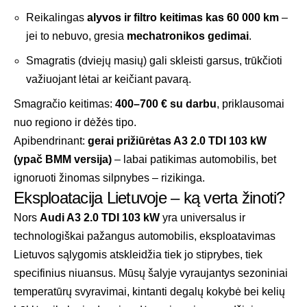
Reikalingas
alyvos ir filtro keitimas kas 60 000 km
–
jei to nebuvo, gresia
mechatronikos gedimai
.
Smagratis (dviejų masių) gali skleisti garsus, trūkčioti
važiuojant lėtai ar keičiant pavarą.
Smagračio keitimas:
400–700 € su darbu
, priklausomai
nuo regiono ir dėžės tipo.
Apibendrinant:
gerai prižiūrėtas A3 2.0 TDI 103 kW
(ypač BMM versija)
– labai patikimas automobilis, bet
ignoruoti žinomas silpnybes – rizikinga.
Eksploatacija Lietuvoje – ką verta žinoti?
Nors
Audi A3 2.0 TDI 103 kW
yra universalus ir
technologiškai pažangus automobilis, eksploatavimas
Lietuvos sąlygomis atskleidžia tiek jo stiprybes, tiek
specifinius niuansus. Mūsų šalyje vyraujantys sezoniniai
temperatūrų svyravimai, kintanti degalų kokybė bei kelių