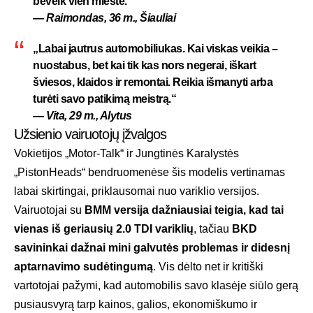
beveik vien mieste.“
—
Raimondas, 36 m., Šiauliai
„Labai jautrus automobiliukas. Kai viskas veikia –
nuostabus, bet kai tik kas nors negerai, iškart
šviesos, klaidos ir remontai. Reikia išmanyti arba
turėti savo patikimą meistrą.“
—
Vita, 29 m., Alytus
Užsienio vairuotojų įžvalgos
Vokietijos „Motor-Talk“ ir Jungtinės Karalystės
„PistonHeads“ bendruomenėse šis modelis vertinamas
labai skirtingai, priklausomai nuo variklio versijos.
Vairuotojai su
BMM versija dažniausiai teigia, kad tai
vienas iš geriausių 2.0 TDI variklių
, tačiau
BKD
savininkai dažnai mini galvutės problemas ir didesnį
aptarnavimo sudėtingumą
. Vis dėlto net ir kritiški
vartotojai pažymi, kad automobilis savo klasėje siūlo gerą
pusiausvyrą tarp kainos, galios, ekonomiškumo ir