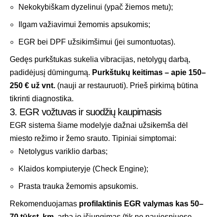
Nekokybiškam dyzelinui (ypač žiemos metu);
Ilgam važiavimui žemomis apsukomis;
EGR bei DPF užsikimšimui (jei sumontuotas).
Gedęs purkštukas sukelia vibracijas, netolygų darbą,
padidėjusį dūmingumą.
Purkštukų keitimas – apie 150–
250 € už vnt.
(nauji ar restauruoti). Prieš pirkimą būtina
tikrinti diagnostika.
3. EGR vožtuvas ir suodžių kaupimasis
EGR sistema šiame modelyje dažnai užsikemša dėl
miesto režimo ir žemo srauto. Tipiniai simptomai:
Netolygus variklio darbas;
Klaidos kompiuteryje (Check Engine);
Prasta trauka žemomis apsukomis.
Rekomenduojamas
profilaktinis EGR valymas kas 50–
70 tūkst. km
, arba jo išjungimas (tik ne naujesniuose