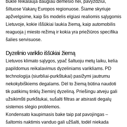
būklė reikalauja daugiau dėmesio nei, pavyzdžiui,
šiltuose Vakarų Europos regionuose. Šiame skyriuje
apžvelgsime, kaip šis modelis elgiasi realiomis sąlygomis
Lietuvoje, kokie iššūkiai laukia žiemą, kaip automobilis
reaguoja į miesto režimą ir kokia yra priežiūros specifika
šalies servisuose.
Dyzelinio variklio iššūkiai žiemą
Lietuvos klimato sąlygos, ypač šaltuoju metų laiku, kelia
papildomus reikalavimus dyzeliniams varikliams. PD
technologija (siurbliai-purkštukai) pasižymi jautrumu
nekokybiškiems degalams. Dėl to žiemą būtina naudoti
tik patikimų tinklų žieminį dyzeliną. Priešingu atveju gali
užsikimšti purkštukai, sušalti filtras ar atsirasti degalų
sistemos slėgio problemos.
Kondensato kaupimasis bake taip pat pavojingas –
šaltomis naktimis vanduo gali užšalti, todėl niekada