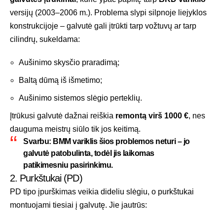
versijų (2003–2006 m.). Problema slypi silpnoje liejyklos
konstrukcijoje – galvutė gali įtrūkti tarp vožtuvų ar tarp
cilindrų, sukeldama:
Aušinimo skysčio praradimą;
Baltą dūmą iš išmetimo;
Aušinimo sistemos slėgio perteklių.
Įtrūkusi galvutė dažnai reiškia
remontą virš 1000 €
, nes
dauguma meistrų siūlo tik jos keitimą.
Svarbu
:
BMM variklis
šios problemos neturi – jo
galvutė patobulinta, todėl jis laikomas
patikimesniu pasirinkimu
.
2. Purkštukai (PD)
PD tipo įpurškimas veikia dideliu slėgiu, o purkštukai
montuojami tiesiai į galvutę. Jie jautrūs: