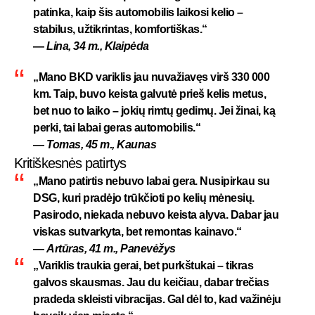
patinka, kaip šis automobilis laikosi kelio –
stabilus, užtikrintas, komfortiškas.“
—
Lina, 34 m., Klaipėda
„Mano BKD variklis jau nuvažiavęs virš 330 000
km. Taip, buvo keista galvutė prieš kelis metus,
bet nuo to laiko – jokių rimtų gedimų. Jei žinai, ką
perki, tai labai geras automobilis.“
—
Tomas, 45 m., Kaunas
Kritiškesnės patirtys
„Mano patirtis nebuvo labai gera. Nusipirkau su
DSG, kuri pradėjo trūkčioti po kelių mėnesių.
Pasirodo, niekada nebuvo keista alyva. Dabar jau
viskas sutvarkyta, bet remontas kainavo.“
—
Artūras, 41 m., Panevėžys
„Variklis traukia gerai, bet purkštukai – tikras
galvos skausmas. Jau du keičiau, dabar trečias
pradeda skleisti vibracijas. Gal dėl to, kad važinėju