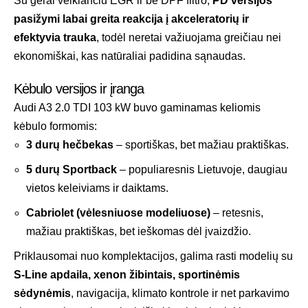
Su gerai veikiančiu EGR ir be DPF filtro,
PD versijos
pasižymi labai greita reakcija į akceleratorių ir
efektyvia trauka
, todėl neretai važiuojama greičiau nei
ekonomiškai, kas natūraliai padidina sąnaudas.
Kėbulo versijos ir įranga
Audi A3 2.0 TDI 103 kW buvo gaminamas keliomis
kėbulo formomis:
3 durų hečbekas
– sportiškas, bet mažiau praktiškas.
5 durų Sportback
– populiaresnis Lietuvoje, daugiau
vietos keleiviams ir daiktams.
Cabriolet (vėlesniuose modeliuose)
– retesnis,
mažiau praktiškas, bet ieškomas dėl įvaizdžio.
Priklausomai nuo komplektacijos, galima rasti modelių su
S-Line apdaila, xenon žibintais, sportinėmis
sėdynėmis
, navigacija, klimato kontrole ir net parkavimo