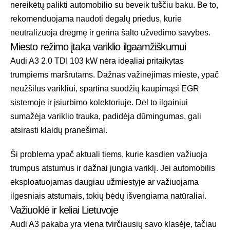
nereikėtų palikti automobilio su beveik tuščiu baku. Be to,
rekomenduojama naudoti degalų priedus, kurie
neutralizuoja drėgmę ir gerina šalto užvedimo savybes.
Miesto režimo įtaka variklio ilgaamžiškumui
Audi A3 2.0 TDI 103 kW nėra idealiai pritaikytas
trumpiems maršrutams. Dažnas važinėjimas mieste, ypač
neužšilus varikliui, spartina suodžių kaupimąsi EGR
sistemoje ir įsiurbimo kolektoriuje. Dėl to ilgainiui
sumažėja variklio trauka, padidėja dūmingumas, gali
atsirasti klaidų pranešimai.
Ši problema ypač aktuali tiems, kurie kasdien važiuoja
trumpus atstumus ir dažnai jungia variklį. Jei automobilis
eksploatuojamas daugiau užmiestyje ar važiuojama
ilgesniais atstumais, tokių bėdų išvengiama natūraliai.
Važiuoklė ir keliai Lietuvoje
Audi A3 pakaba yra viena tvirčiausių savo klasėje, tačiau