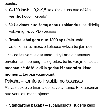
pojūtis:
0–100 km/h
: ~9,2–9,5 sek. (priklauso nuo dėžės,
variklio kodo ir kėbulo)
Važiavimas nuo žemų apsukų sklandus
, be didelių
vėlavimų, ypač PD versijoje
Trauka labai gera nuo 1800 aps./min
, todėl
aplenkimai užmiesčio keliuose vyksta be įtampos
DSG dėžės versija dar labiau išryškina dinaminius
privalumus – perjungimas greitas, be trūkčiojimo, tačiau
mechaninė dėžė leidžia geriau išnaudoti sukimo
momentą taupiai važiuojant
.
Pakaba – komforto ir stabilumo balansas
A3 važiuoklė vertinama dėl savo tvirtumo. Priklausomai
nuo versijos, montuojama:
Standartinė pakaba
– subalansuota, sugeria kelio