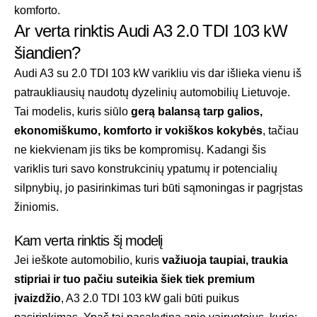
komforto.
Ar verta rinktis Audi A3 2.0 TDI 103 kW
šiandien?
Audi A3 su 2.0 TDI 103 kW varikliu vis dar išlieka vienu iš
patraukliausių naudotų dyzelinių automobilių Lietuvoje.
Tai modelis, kuris siūlo
gerą balansą tarp galios,
ekonomiškumo, komforto ir vokiškos kokybės
, tačiau
ne kiekvienam jis tiks be kompromisų. Kadangi šis
variklis turi savo konstrukcinių ypatumų ir potencialių
silpnybių, jo pasirinkimas turi būti sąmoningas ir pagrįstas
žiniomis.
Kam verta rinktis šį modelį
Jei ieškote automobilio, kuris
važiuoja taupiai, traukia
stipriai ir tuo pačiu suteikia šiek tiek premium
įvaizdžio
, A3 2.0 TDI 103 kW gali būti puikus