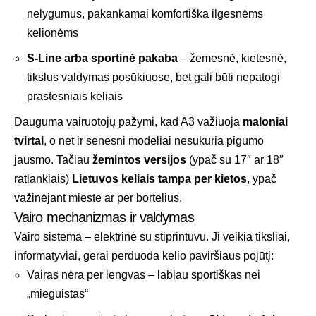
nelygumus, pakankamai komfortiška ilgesnėms
kelionėms
S-Line arba sportinė pakaba
– žemesnė, kietesnė,
tikslus valdymas posūkiuose, bet gali būti nepatogi
prastesniais keliais
Dauguma vairuotojų pažymi, kad A3 važiuoja
maloniai
tvirtai
, o net ir senesni modeliai nesukuria pigumo
jausmo. Tačiau
žemintos versijos
(ypač su 17″ ar 18″
ratlankiais)
Lietuvos keliais tampa per kietos
, ypač
važinėjant mieste ar per bortelius.
Vairo mechanizmas ir valdymas
Vairo sistema – elektrinė su stiprintuvu. Ji veikia tiksliai,
informatyviai, gerai perduoda kelio paviršiaus pojūtį:
Vairas nėra per lengvas – labiau sportiškas nei
„mieguistas“