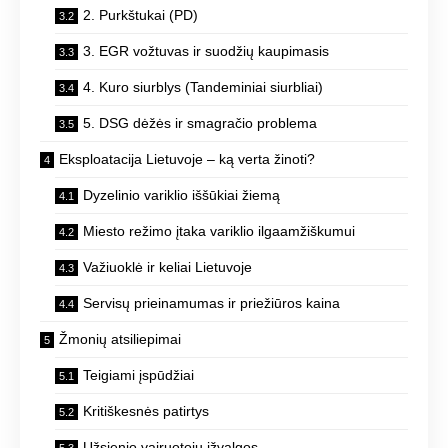
2. Purkštukai (PD)
3. EGR vožtuvas ir suodžių kaupimasis
4. Kuro siurblys (Tandeminiai siurbliai)
5. DSG dėžės ir smagračio problema
Eksploatacija Lietuvoje – ką verta žinoti?
Dyzelinio variklio iššūkiai žiemą
Miesto režimo įtaka variklio ilgaamžiškumui
Važiuoklė ir keliai Lietuvoje
Servisų prieinamumas ir priežiūros kaina
Žmonių atsiliepimai
Teigiami įspūdžiai
Kritiškesnės patirtys
Užsienio vairuotojų įžvalgos