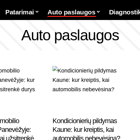
Patarimai
Auto paslaugos
Diagnosti
Auto paslaugos
mobilio
Kondicionierių pildymas
Panevėžyje:
Kaune: kur kreiptis, kai
kai užsitrenkė
automobilis nebevėsina?