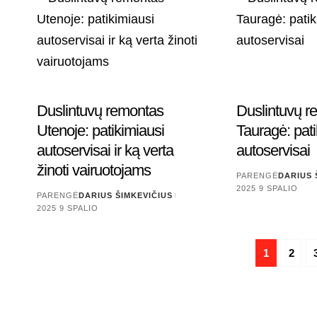
Duslintuvų remontas
Duslintuvų r
Utenoje: patikimiausi
Tauragė: pati
autoservisai ir ką verta
autoservisai
žinoti vairuotojams
PARENGĖ
DARIUS 
2025 9 SPALIO
PARENGĖ
DARIUS ŠIMKEVIČIUS
2025 9 SPALIO
1
2