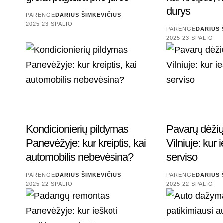
durys
PARENGĖ
DARIUS ŠIMKEVIČIUS
2025 23 SPALIO
PARENGĖ
DARIUS 
2025 23 SPALIO
Kondicionierių pildymas
Pavarų dėži
Panevėžyje: kur kreiptis, kai
Vilniuje: kur 
automobilis nebevėsina?
serviso
PARENGĖ
DARIUS ŠIMKEVIČIUS
PARENGĖ
DARIUS 
2025 22 SPALIO
2025 22 SPALIO