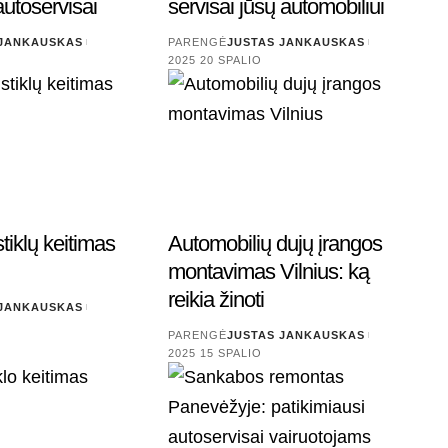
autoservisai
servisai jūsų automobiliui
 JANKAUSKAS
PARENGĖ
JUSTAS JANKAUSKAS
2025 20 SPALIO
tiklų keitimas
Automobilių dujų įrangos
montavimas Vilnius: ką
reikia žinoti
 JANKAUSKAS
PARENGĖ
JUSTAS JANKAUSKAS
2025 15 SPALIO