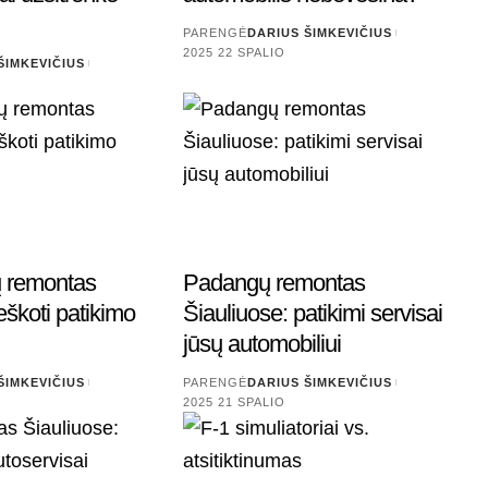
PARENGĖ
DARIUS ŠIMKEVIČIUS
2025 22 SPALIO
ŠIMKEVIČIUS
ų remontas
Padangų remontas
ieškoti patikimo
Šiauliuose: patikimi servisai
jūsų automobiliui
ŠIMKEVIČIUS
PARENGĖ
DARIUS ŠIMKEVIČIUS
2025 21 SPALIO