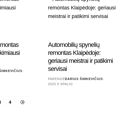
emontas
Automobilių spynelių
kimiausi
remontas Klaipėdoje:
geriausi meistrai ir patikimi
servisai
ŠIMKEVIČIUS
PARENGĖ
DARIUS ŠIMKEVIČIUS
2025 9 SPALIO
3
4