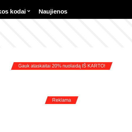
kos kodai
Naujienos
Gauk ataskaitai 20% nuolaidą IŠ KARTO!
Reklama