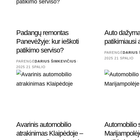
Padangų remontas
Auto dažymas
Panevėžyje: kur ieškoti
patikimiausi 
patikimo serviso?
PARENGĖ
DARIUS 
2025 21 SPALIO
PARENGĖ
DARIUS ŠIMKEVIČIUS
2025 21 SPALIO
Avarinis automobilio
Automobilio s
atrakinimas Klaipėdoje –
Marijampolėj