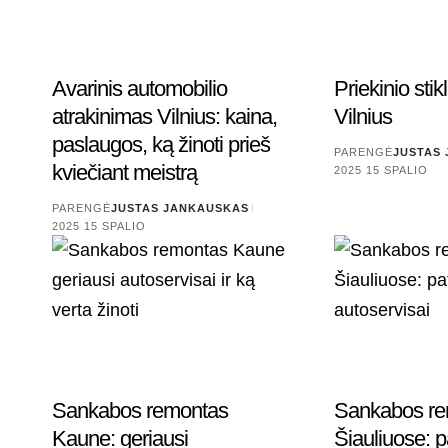
Avarinis automobilio
Priekinio stik
atrakinimas Vilnius: kaina,
Vilnius
paslaugos, ką žinoti prieš
PARENGĖ
JUSTAS
kviečiant meistrą
2025 15 SPALIO
PARENGĖ
JUSTAS JANKAUSKAS
2025 15 SPALIO
Sankabos remontas
Sankabos r
Kaune: geriausi
Šiauliuose: p