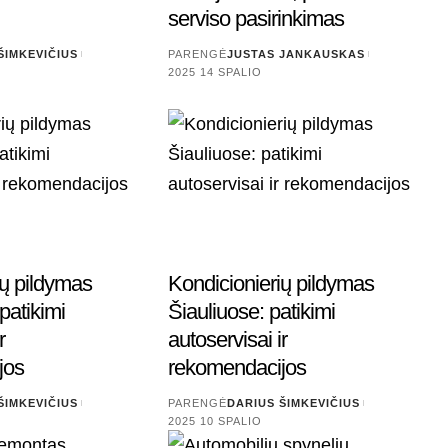
serviso pasirinkimas
ŠIMKEVIČIUS
PARENGĖ
JUSTAS JANKAUSKAS
2025 14 SPALIO
ių pildymas
Kondicionierių pildymas
patikimi
Šiauliuose: patikimi
r
autoservisai ir
jos
rekomendacijos
ŠIMKEVIČIUS
PARENGĖ
DARIUS ŠIMKEVIČIUS
2025 10 SPALIO