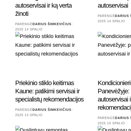
autoservisai ir ką verta
autoservisai
žinoti
PARENGĖ
DARIUS 
2025 14 SPALIO
PARENGĖ
DARIUS ŠIMKEVIČIUS
2025 14 SPALIO
Priekinio stiklo keitimas
Kondicionier
Kaune: patikimi servisai ir
Panevėžyje: 
specialistų rekomendacijos
autoservisai i
rekomendaci
PARENGĖ
DARIUS ŠIMKEVIČIUS
2025 13 SPALIO
PARENGĖ
DARIUS 
2025 10 SPALIO