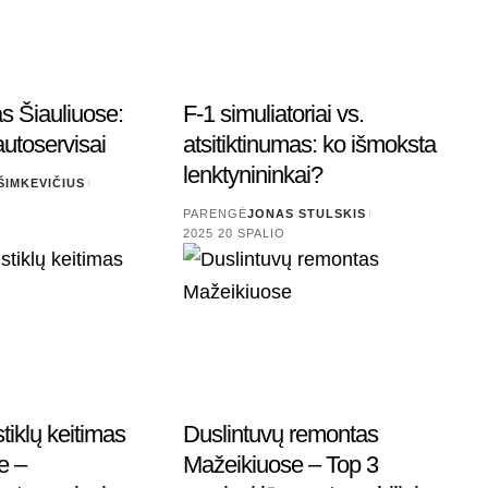
 Šiauliuose:
F-1 simuliatoriai vs.
autoservisai
atsitiktinumas: ko išmoksta
lenktynininkai?
ŠIMKEVIČIUS
PARENGĖ
JONAS STULSKIS
2025 20 SPALIO
tiklų keitimas
Duslintuvų remontas
e –
Mažeikiuose – Top 3