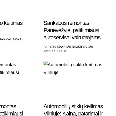
lo keitimas
Sankabos remontas
Panevėžyje: patikimiausi
autoservisai vairuotojams
 JANKAUSKAS
PARENGĖ
DARIUS ŠIMKEVIČIUS
2025 14 SPALIO
emontas
Automobilių stiklų keitimas
atikimiausi
Vilniuje: Kaina, patarimai ir