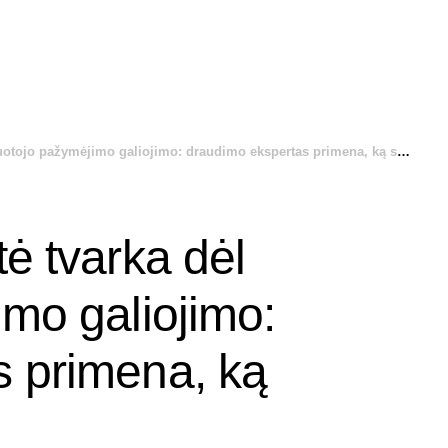
ojo pažymėjimo galiojimo: draudimo ekspertas primena, ką svarbu žinoti
ė tvarka dėl
imo galiojimo:
s primena, ką