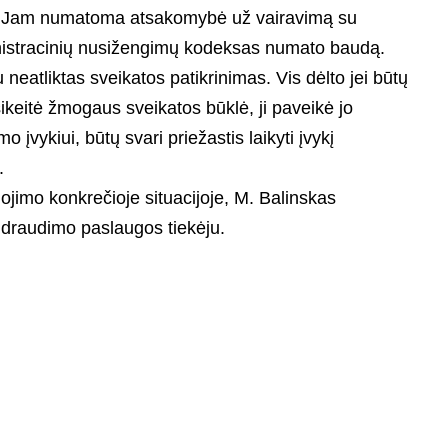
ai. Jam numatoma atsakomybė už vairavimą su
nistracinių nusižengimų kodeksas numato baudą.
u neatliktas sveikatos patikrinimas. Vis dėlto jei būtų
sikeitė žmogaus sveikatos būklė, ji paveikė jo
mo įvykiui, būtų svari priežastis laikyti įvykį
.
ojimo konkrečioje situacijoje, M. Balinskas
draudimo paslaugos tiekėju.