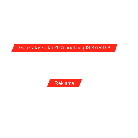
Gauk ataskaitai 20% nuolaidą IŠ KARTO!
Reklama