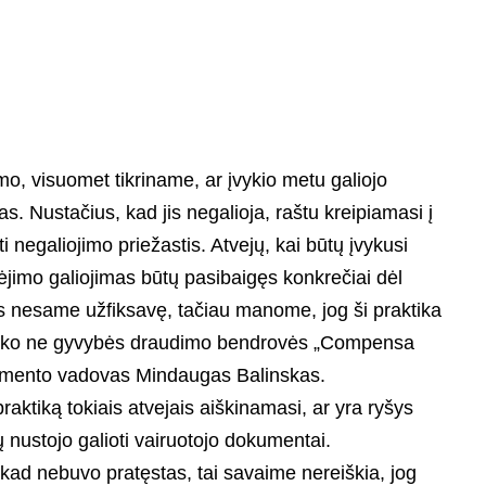
imo, visuomet tikriname, ar įvykio metu galiojo
s. Nustačius, kad jis negalioja, raštu kreipiamasi į
negaliojimo priežastis. Atvejų, kai būtų įvykusi
ėjimo galiojimas būtų pasibaigęs konkrečiai dėl
s nesame užfiksavę, tačiau manome, jog ši praktika
– sako ne gyvybės draudimo bendrovės „Compensa
amento vadovas Mindaugas Balinskas.
raktiką tokiais atvejais aiškinamasi, ar yra ryšys
ių nustojo galioti vairuotojo dokumentai.
 kad nebuvo pratęstas, tai savaime nereiškia, jog