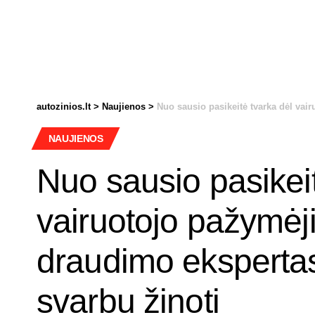
autozinios.lt
>
Naujienos
>
Nuo sausio pasikeitė tvarka dėl vairuot
NAUJIENOS
Nuo sausio pasikeit
vairuotojo pažymėj
draudimo eksperta
svarbu žinoti