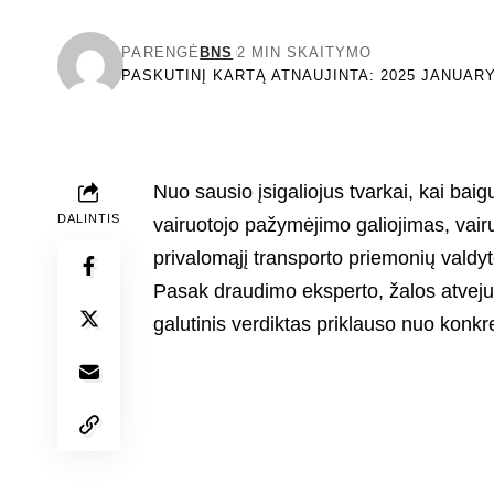
PARENGĖ
BNS
2 MIN SKAITYMO
PASKUTINĮ KARTĄ ATNAUJINTA: 2025 JANUARY 
Nuo sausio įsigaliojus tvarkai, kai bai
DALINTIS
vairuotojo pažymėjimo galiojimas, vairu
privalomąjį transporto priemonių valdy
Pasak draudimo eksperto, žalos atveju
galutinis verdiktas priklauso nuo konkre