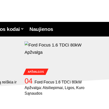
os kodai
Naujienos
APŽVALGOS
reiškia ir
Ford Focus 1.6 TDCi 80kW
Apžvalga: Atsiliepimai, Ligos, Kuro
Sąnaudos