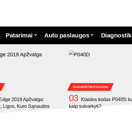
Patarimai
Auto paslaugos
Diagnostik
DIAGNOSTIKOS KODAI
Edge 2019 Apžvalga:
Klaidos kodas P0405: ką 
i, Ligos, Kuro Sąnaudos
kaip sutvarkyti?