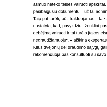
asmuo neteko teisės vairuoti apskrit
pasibaigusiu dokumentu – už tai admi
Taip pat turėtų būti traktuojamas ir laik
nustatyta, kad, pavyzdžiui, ženkliai pa
gebėjimą vairuoti ir tai turėjo įtakos eis
nedraudžiamuoju“, – aiškina ekspertas
Kilus dvejonių dėl draudimo sąlygų gali
rekomenduoja pasikonsultuoti su savo 