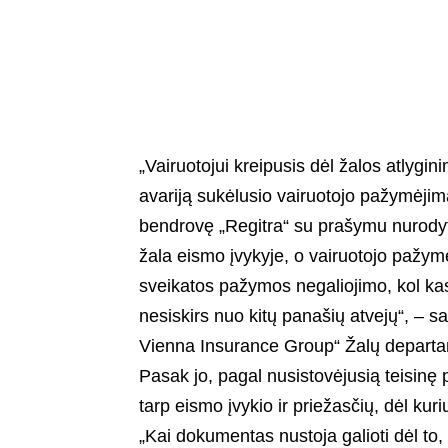
„Vairuotojui kreipusis dėl žalos atlygin
avariją sukėlusio vairuotojo pažymėjima
bendrovę „Regitra“ su prašymu nurodyti 
žala eismo įvykyje, o vairuotojo pažym
sveikatos pažymos negaliojimo, kol ka
nesiskirs nuo kitų panašių atvejų“, 
Vienna Insurance Group“ Žalų depart
Pasak jo, pagal nusistovėjusią teisinę p
tarp eismo įvykio ir priežasčių, dėl kur
„Kai dokumentas nustoja galioti dėl to,