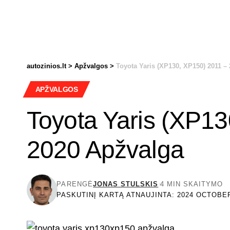
autozinios.lt
>
Apžvalgos
>
Toyota Yaris (XP130, XP150) 2011 –
APŽVALGOS
Toyota Yaris (XP1
2020 Apžvalga
PARENGĖ
JONAS STULSKIS
4 MIN SKAITYMO
PASKUTINĮ KARTĄ ATNAUJINTA: 2024 OCTOBER