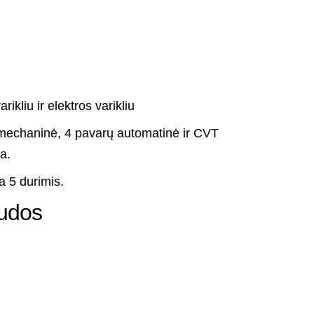
ikliu ir elektros varikliu
mechaninė, 4 pavarų automatinė ir CVT
a.
 5 durimis.
audos