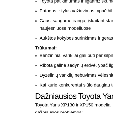
Toyota patikimumas ir ilgaamžiškum
Patogus ir tylus važiavimas, ypač hi
Gausi saugumo įranga, įskaitant sta
naujesniuose modeliuose
Aukštos kokybės surinkimas ir geras
Trūkumai:
Benzininiai varikliai gali būti per silp
Ribota galinė sėdynių erdvė, ypač 
Dyzelinių variklių nebuvimas vėlesn
Kai kurie konkurentai siūlo daugiau 
Dažniausios Toyota Ya
Toyota Yaris XP130 ir XP150 modeliai la
dažniausios problemos: