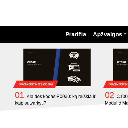
Pradžia
Apžvalgos
DIAGNOSTIKOS KODAI
DIAGNOSTIK
Klaidos kodas P0030: ką reiškia ir
C100
kaip sutvarkyti?
Modulio Ma