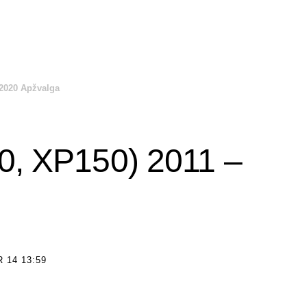
 2020 Apžvalga
30, XP150) 2011 –
 14 13:59