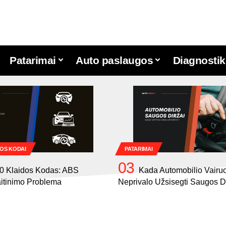
Patarimai
Auto paslaugos
Diagnostik
OS KODAI
PATARIMAI
0 Klaidos Kodas: ABS
Kada Automobilio Vairuo
itinimo Problema
Neprivalo Užsisegti Saugos D