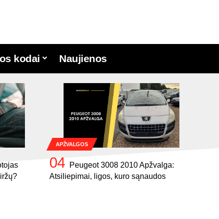
os kodai
Naujienos
APŽVALGOS
tojas
Peugeot 3008 2010 Apžvalga:
iržų?
Atsiliepimai, ligos, kuro sąnaudos