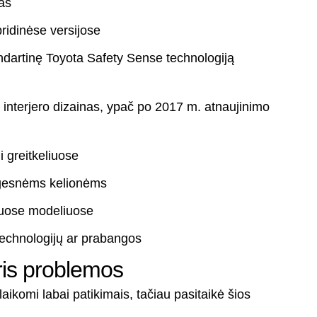
as
bridinėse versijose
ndartinę Toyota Safety Sense technologiją
 interjero dizainas, ypač po 2017 m. atnaujinimo
ni greitkeliuose
ilgesnėms kelionėms
iuose modeliuose
technologijų ar prabangos
ris problemos
ikomi labai patikimais, tačiau pasitaikė šios