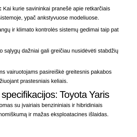
:
Kai kurie savininkai pranešė apie retkarčiais
 sistemoje, ypač ankstyvuose modeliuose.
angų ir klimato kontrolės sistemų gedimai taip pat
 sąlygų dažniai gali greičiau nusidėvėti stabdžių
ms vairuotojams pasireiškė greitesnis pakabos
uojant prastesniais keliais.
specifikacijos: Toyota Yaris
as su įvairiais benzininiais ir hibridiniais
konomiškumą ir mažas eksploatacines išlaidas.