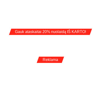
Gauk ataskaitai 20% nuolaidą IŠ KARTO!
Reklama