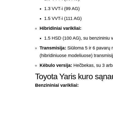
1.3 VVT-i (99 AG)
1.5 VVT-i (111 AG)
Hibridiniai varikliai:
1.5 HSD (100 AG), su benzininiu var
Transmisija:
Siūloma 5 ir 6 pavarų 
(hibridiniuose modeliuose) transmisij
Kėbulo versija:
Hečbekas, su 3 arba
Toyota Yaris kuro sąn
Benzininiai varikliai: