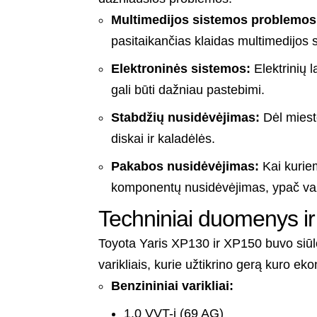
Multimedijos sistemos problemos
pasitaikančias klaidas multimedijos
Elektroninės sistemos:
Elektrinių l
gali būti dažniau pastebimi.
Stabdžių nusidėvėjimas:
Dėl miesto
diskai ir kaladėlės.
Pakabos nusidėvėjimas:
Kai kurie
komponentų nusidėvėjimas, ypač važi
Techniniai duomenys ir 
Toyota Yaris XP130 ir XP150 buvo siūlom
varikliais, kurie užtikrino gerą kuro e
Benzininiai varikliai:
1.0 VVT-i (69 AG)