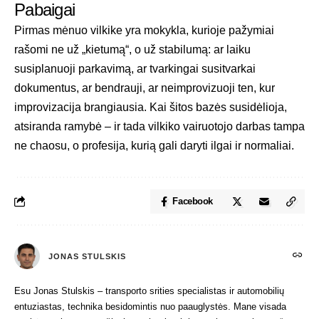
Pabaigai
Pirmas mėnuo vilkike yra mokykla, kurioje pažymiai
rašomi ne už „kietumą“, o už stabilumą: ar laiku
susiplanuoji parkavimą, ar tvarkingai susitvarkai
dokumentus, ar bendrauji, ar neimprovizuoji ten, kur
improvizacija brangiausia. Kai šitos bazės susidėlioja,
atsiranda ramybė – ir tada vilkiko vairuotojo darbas tampa
ne chaosu, o profesija, kurią gali daryti ilgai ir normaliai.
Facebook
JONAS STULSKIS
Esu Jonas Stulskis – transporto srities specialistas ir automobilių
entuziastas, technika besidomintis nuo paauglystės. Mane visada