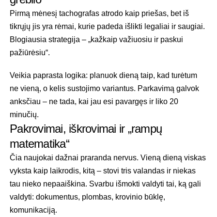
Pirmą mėnesį tachografas atrodo kaip priešas, bet iš
tikrųjų jis yra rėmai, kurie padeda išlikti legaliai ir saugiai.
Blogiausia strategija – „kažkaip važiuosiu ir paskui
pažiūrėsiu“.
Veikia paprasta logika: planuok dieną taip, kad turėtum
ne vieną, o kelis sustojimo variantus. Parkavimą galvok
anksčiau – ne tada, kai jau esi pavargęs ir liko 20
minučių.
Pakrovimai, iškrovimai ir „rampų
matematika“
Čia naujokai dažnai praranda nervus. Vieną dieną viskas
vyksta kaip laikrodis, kitą – stovi tris valandas ir niekas
tau nieko nepaaiškina. Svarbu išmokti valdyti tai, ką gali
valdyti: dokumentus, plombas, krovinio būklę,
komunikaciją.