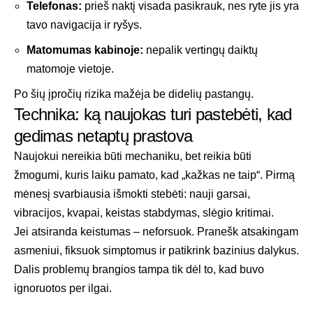
Telefonas:
prieš naktį visada pasikrauk, nes ryte jis yra
tavo navigacija ir ryšys.
Matomumas kabinoje:
nepalik vertingų daiktų
matomoje vietoje.
Po šių įpročių rizika mažėja be didelių pastangų.
Technika: ką naujokas turi pastebėti, kad
gedimas netaptų prastova
Naujokui nereikia būti mechaniku, bet reikia būti
žmogumi, kuris laiku pamato, kad „kažkas ne taip“. Pirmą
mėnesį svarbiausia išmokti stebėti: nauji garsai,
vibracijos, kvapai, keistas stabdymas, slėgio kritimai.
Jei atsiranda keistumas – neforsuok. Pranešk atsakingam
asmeniui, fiksuok simptomus ir patikrink bazinius dalykus.
Dalis problemų brangios tampa tik dėl to, kad buvo
ignoruotos per ilgai.