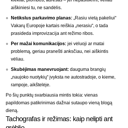
aiškiniesi tu, ne sandėlis.
Netikslus parkavimo planas:
„Rasiu vietą pakeliui“
Vakarų Europoje kartais reiškia „nerasiu“, o tada
prasideda improvizacija ant režimo ribos.
Per mažai komunikacijos:
jei vėluoji ar matai
problemą, geriau pranešti anksčiau, nei aiškintis
vėliau.
Skubėjimas manevruojant:
dauguma brangių
„naujoko nuotykių“ įvyksta ne autostradoje, o kieme,
rampoje, aikštelėje.
Po šių punktų svarbiausia mintis tokia: vienas
papildomas patikrinimas dažnai sutaupo vieną blogą
dieną.
Tachografas ir režimas: kaip nelipti ant
grėblio