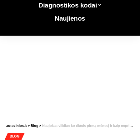
Diagnostikos kodai
Naujienos
autozinios.lt
>
Blog
>
Naujokas vilkike: ko tikėtis pirmą mėnesį ir kaip neprisidaryti problemų
BLOG