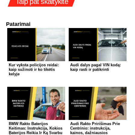
Taip pat skaitykite
Patarimai
Kur vyksta policijos reidai:
Audi dalys pagal VIN kodą:
kaip sužinoti ir ko tikėtis
kaip rasti ir patikrinti
kelyje
BMW Rakto Baterijos
Audi Rakto Pririšimas Prie
Keitimas: Instrukcija, Kokios
Centrinio: instrukcija,
Baterijos Reikia Ir Ką Svarbu
kainos, dažniausios