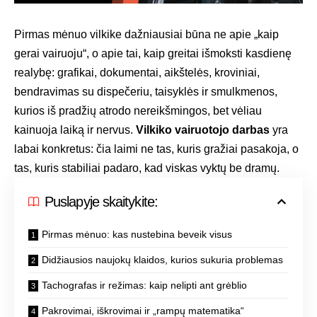
Pirmas mėnuo vilkike dažniausiai būna ne apie „kaip
gerai vairuoju“, o apie tai, kaip greitai išmoksti kasdienę
realybę: grafikai, dokumentai, aikštelės, kroviniai,
bendravimas su dispečeriu, taisyklės ir smulkmenos,
kurios iš pradžių atrodo nereikšmingos, bet vėliau
kainuoja laiką ir nervus.
Vilkiko vairuotojo darbas
yra
labai konkretus: čia laimi ne tas, kuris gražiai pasakoja, o
tas, kuris stabiliai padaro, kad viskas vyktų be dramų.
Puslapyje skaitykite:
Pirmas mėnuo: kas nustebina beveik visus
Didžiausios naujokų klaidos, kurios sukuria problemas
Tachografas ir režimas: kaip nelipti ant grėblio
Pakrovimai, iškrovimai ir „rampų matematika“