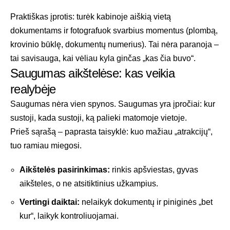
Praktiškas įprotis: turėk kabinoje aiškią vietą
dokumentams ir fotografuok svarbius momentus (plombą,
krovinio būklę, dokumentų numerius). Tai nėra paranoja –
tai savisauga, kai vėliau kyla ginčas „kas čia buvo“.
Saugumas aikštelėse: kas veikia
realybėje
Saugumas nėra vien spynos. Saugumas yra įpročiai: kur
sustoji, kada sustoji, ką palieki matomoje vietoje.
Prieš sąrašą – paprasta taisyklė: kuo mažiau „atrakcijų“,
tuo ramiau miegosi.
Aikštelės pasirinkimas:
rinkis apšviestas, gyvas
aikšteles, o ne atsitiktinius užkampius.
Vertingi daiktai:
nelaikyk dokumentų ir piniginės „bet
kur“, laikyk kontroliuojamai.