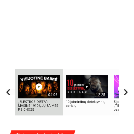
04:06
12:25
„ELEKTROS DIETA“:
10 įsimintinų detektyvinių
5 įdomūs fak
MASINĖ 1910-ŲJŲ BAIMĖS
serialų
„TikTok“: ką 
PSICHOZĖ
pavadinimas i