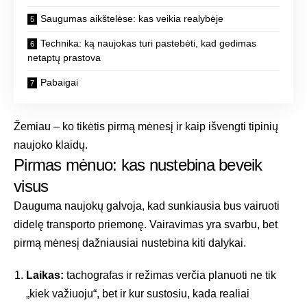
Saugumas aikštelėse: kas veikia realybėje
Technika: ką naujokas turi pastebėti, kad gedimas
netaptų prastova
Pabaigai
Žemiau – ko tikėtis pirmą mėnesį ir kaip išvengti tipinių
naujoko klaidų.
Pirmas mėnuo: kas nustebina beveik
visus
Dauguma naujokų galvoja, kad sunkiausia bus vairuoti
didelę transporto priemonę. Vairavimas yra svarbu, bet
pirmą mėnesį dažniausiai nustebina kiti dalykai.
Laikas:
tachografas ir režimas verčia planuoti ne tik
„kiek važiuoju“, bet ir kur sustosiu, kada realiai