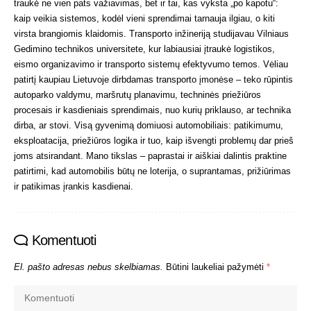
traukė ne vien pats važiavimas, bet ir tai, kas vyksta „po kapotu“:
kaip veikia sistemos, kodėl vieni sprendimai tarnauja ilgiau, o kiti
virsta brangiomis klaidomis. Transporto inžineriją studijavau Vilniaus
Gedimino technikos universitete, kur labiausiai įtraukė logistikos,
eismo organizavimo ir transporto sistemų efektyvumo temos. Vėliau
patirtį kaupiau Lietuvoje dirbdamas transporto įmonėse – teko rūpintis
autoparko valdymu, maršrutų planavimu, techninės priežiūros
procesais ir kasdieniais sprendimais, nuo kurių priklauso, ar technika
dirba, ar stovi. Visą gyvenimą domiuosi automobiliais: patikimumu,
eksploatacija, priežiūros logika ir tuo, kaip išvengti problemų dar prieš
joms atsirandant. Mano tikslas – paprastai ir aiškiai dalintis praktine
patirtimi, kad automobilis būtų ne loterija, o suprantamas, prižiūrimas
ir patikimas įrankis kasdienai.
Komentuoti
El. pašto adresas nebus skelbiamas.
Būtini laukeliai pažymėti
*