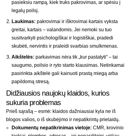
pasieksiu rampą, kiek truks pakrovimas, ar spėsiu į
legalų poilsį.
Laukimas:
pakrovimai ir iškrovimai kartais vyksta
greitai, kartais – valandomis. Jei nemoki su tuo
susitvarkyti psichologiškai ir logistiškai, pradedi
skubėti, nervintis ir praleidi svarbias smulkmenas.
Aikštelės:
parkavimas nėra tik „kur pastatyti“ – tai
saugumo, poilsio ir ryto starto klausimas. Netinkamai
pasirinkta aikštelė gali kainuoti prastą miegą arba
papildomą stresą.
Didžiausios naujokų klaidos, kurios
sukuria problemas
Prieš sąrašą – esmė: klaidos dažniausiai kyla ne iš
blogos valios, o iš skubėjimo ir nepatikrintų prielaidų.
Dokumentų nepatikrinimas vietoje:
CMR, krovinio
kiekiai, plombos, adresas – jei nepasitikrini, vėliau