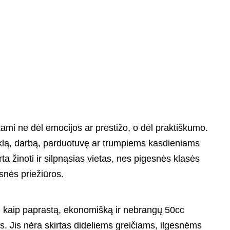
kami ne dėl emocijos ar prestižo, o dėl praktiškumo.
kyklą, darbą, parduotuvę ar trumpiems kasdieniams
ta žinoti ir silpnąsias vietas, nes pigesnės klasės
snės priežiūros.
ti kaip paprastą, ekonomišką ir nebrangų 50cc
. Jis nėra skirtas dideliems greičiams, ilgesnėms