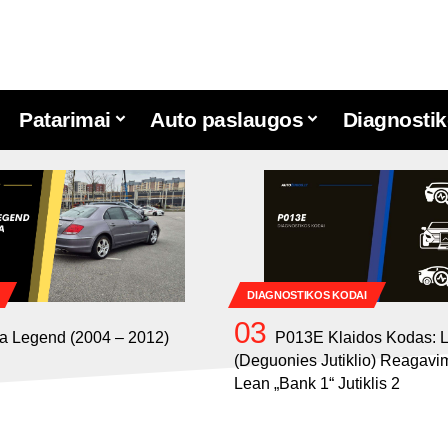
Patarimai
Auto paslaugos
Diagnostik
DIAGNOSTIKOS KODAI
a Legend (2004 – 2012)
P013E Klaidos Kodas: 
(Deguonies Jutiklio) Reagavi
Lean „Bank 1“ Jutiklis 2