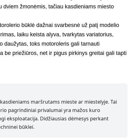
su dviem žmonėmis, tačiau kasdieniams miesto
otorolerio būklė dažnai svarbesnė už patį modelio
imas, laiku keista alyva, tvarkytas variatorius,
o daužytas, toks motoroleris gali tarnauti
e priežiūros, net ir pigus pirkinys greitai gali tapti
 kasdieniams maršrutams mieste ar miestelyje. Tai
rio pagrindiniai privalumai yra mažos kuro
gi eksploatacija. Didžiausias dėmesys perkant
echninei būklei.