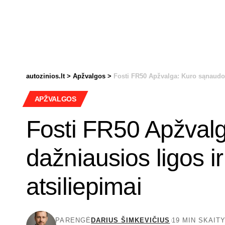
autozinios.lt
>
Apžvalgos
>
Fosti FR50 Apžvalga: Kuro sąnaudos,
APŽVALGOS
Fosti FR50 Apžval
dažniausios ligos i
atsiliepimai
PARENGĖ
DARIUS ŠIMKEVIČIUS
19 MIN SKAIT