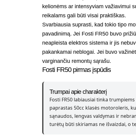
kelionėms ar intensyviam važiavimui 
reikalams gali būti visai praktiškas.
Svarbiausia suprasti, kad tokio tipo m
pavadinimą. Jei Fosti FR50 buvo prižiūr
neapleista elektros sistema ir jis nebuv
pakankamai neblogai. Jei buvo važinėta b
varginančiu remontų sąrašu.
Fosti FR50 pirmas įspūdis
Trumpai apie charakterį
Fosti FR50 labiausiai tinka trumpiems
paprastas 50cc klasės motoroleris, ku
sąnaudos, lengvas valdymas ir nebran
turėtų būti skiriamas ne išvaizdai, o t