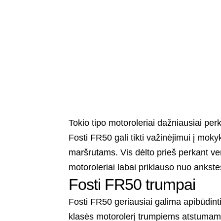
Tokio tipo motoroleriai dažniausiai per
Fosti FR50 gali tikti važinėjimui į mo
maršrutams. Vis dėlto prieš perkant ver
motoroleriai labai priklauso nuo ankste
Fosti FR50 trumpai
Fosti FR50 geriausiai galima apibūdin
klasės motorolerį trumpiems atstumams