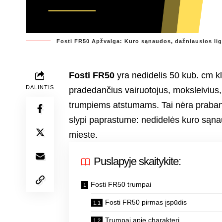
Fosti FR50 Apžvalga: Kuro sąnaudos, dažniausios ligo
Fosti FR50
yra nedidelis 50 kub. cm k
DALINTIS
pradedančius vairuotojus, moksleivius
trumpiems atstumams. Tai nėra prabangu
slypi paprastume: nedidelės kuro sąna
mieste.
Puslapyje skaitykite:
Fosti FR50 trumpai
Fosti FR50 pirmas įspūdis
Trumpai apie charakterį