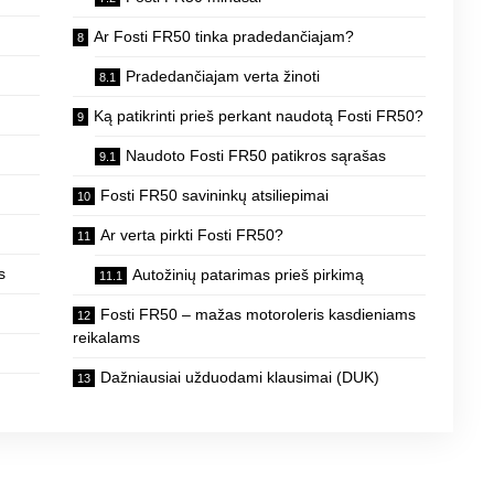
Ar Fosti FR50 tinka pradedančiajam?
į
Pradedančiajam verta žinoti
Ką patikrinti prieš perkant naudotą Fosti FR50?
Naudoto Fosti FR50 patikros sąrašas
Fosti FR50 savininkų atsiliepimai
Ar verta pirkti Fosti FR50?
s
Autožinių patarimas prieš pirkimą
Fosti FR50 – mažas motoroleris kasdieniams
reikalams
Dažniausiai užduodami klausimai (DUK)