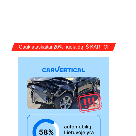
Gauk ataskaitai 20% nuolaidą IŠ KARTO!