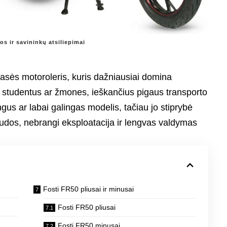
s ir savininkų atsiliepimai
lasės motoroleris, kuris dažniausiai domina
, studentus ar žmones, ieškančius pigaus transporto
s ar labai galingas modelis, tačiau jo stiprybė
udos, nebrangi eksploatacija ir lengvas valdymas
Fosti FR50 pliusai ir minusai
Fosti FR50 pliusai
Fosti FR50 minusai