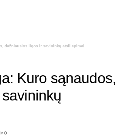
 dažniausios ligos ir savininkų atsiliepimai
ga: Kuro sąnaudos,
r savininkų
YMO