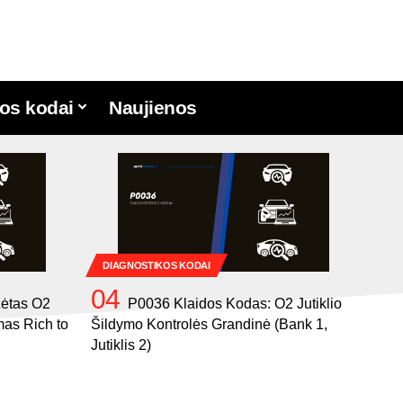
os kodai
Naujienos
DIAGNOSTIKOS KODAI
Lėtas O2
P0036 Klaidos Kodas: O2 Jutiklio
mas Rich to
Šildymo Kontrolės Grandinė (Bank 1,
Jutiklis 2)