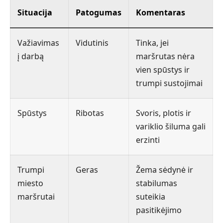
Situacija
Patogumas
Komentaras
Važiavimas
Vidutinis
Tinka, jei
į darbą
maršrutas nėra
vien spūstys ir
trumpi sustojimai
Spūstys
Ribotas
Svoris, plotis ir
variklio šiluma gali
erzinti
Trumpi
Geras
Žema sėdynė ir
miesto
stabilumas
maršrutai
suteikia
pasitikėjimo