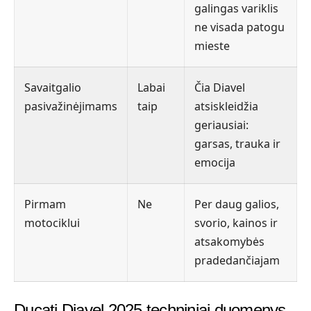
galingas variklis
ne visada patogu
mieste
Savaitgalio
Labai
Čia Diavel
pasivažinėjimams
taip
atsiskleidžia
geriausiai:
garsas, trauka ir
emocija
Pirmam
Ne
Per daug galios,
motociklui
svorio, kainos ir
atsakomybės
pradedančiajam
Ducati Diavel 2025 techniniai duomenys