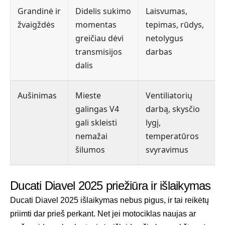
Grandinė ir
Didelis sukimo
Laisvumas,
žvaigždės
momentas
tepimas, rūdys,
greičiau dėvi
netolygus
transmisijos
darbas
dalis
Aušinimas
Mieste
Ventiliatorių
galingas V4
darbą, skysčio
gali skleisti
lygį,
nemažai
temperatūros
šilumos
svyravimus
Ducati Diavel 2025 priežiūra ir išlaikymas
Ducati Diavel 2025 išlaikymas nebus pigus, ir tai reikėtų
priimti dar prieš perkant. Net jei motociklas naujas ar