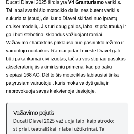
Ducati Diavel 2025 širdis yra
V4 Granturismo
variklis.
Tai labai svarbi šio motociklo dalis, nes būtent variklis
sukuria tą įspūdį, dėl kurio Diavel skiriasi nuo įprastų
cruiser modelių. Jis turi daug galios, labai stiprią trauką ir
gali būti stebėtinai sklandus važiuojant ramiai.
Važiavimo charakteris priklauso nuo pasirinkto režimo ir
vairuotojo nuotaikos. Ramiai judant mieste Diavel gali
būti pakankamai civilizuotas, tačiau vos stipriau pasukus
akseleratorių jis akimirksniu primena, kad po baku
slepiasi 168 AG. Dėl to šis motociklas labiausiai tinka
patyrusiam vairuotojui, kuris moka valdyti galią ir
neprovokuoja savęs kiekvienoje tiesiojoje.
Važiavimo pojūtis
Ducati Diavel 2025 važiuoja taip, kaip atrodo:
stipriai, teatrališkai ir labai užtikrintai. Tai