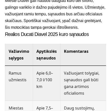
Mieste Diavel gali naudoti daugiau kuro dėl svorio,
galingo variklio ir dažno pajudėjimo iš vietos. Užmiestyje,
važiuojant ramiu tempu, sąnaudos bus arčiau oficialaus
skaičiaus. Sportiškai važiuojant, ypač dažnai greitėjant,
šis motociklas tampa gerokai ištroškesnis.
Realios Ducati Diavel 2025 kuro sąnaudos
Važiavimo
Apytikslės
Komentaras
sąlygos
sąnaudos
Ramus
Apie 6,0–
Važiuojant tolygiai,
užmiestis
7,0 l/100
sąnaudos gali būti
km
gana artimos
oficialioms
Miestas
Apie 7,5–
Daug sustojimų,