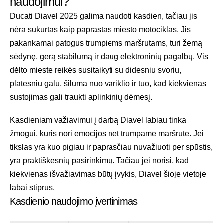
naudojimui?
Ducati Diavel 2025 galima naudoti kasdien, tačiau jis
nėra sukurtas kaip paprastas miesto motociklas. Jis
pakankamai patogus trumpiems maršrutams, turi žemą
sėdynę, gerą stabilumą ir daug elektroninių pagalbų. Vis
dėlto mieste reikės susitaikyti su didesniu svoriu,
platesniu galu, šiluma nuo variklio ir tuo, kad kiekvienas
sustojimas gali traukti aplinkinių dėmesį.
Kasdieniam važiavimui į darbą Diavel labiau tinka
žmogui, kuris nori emocijos net trumpame maršrute. Jei
tikslas yra kuo pigiau ir paprasčiau nuvažiuoti per spūstis,
yra praktiškesnių pasirinkimų. Tačiau jei norisi, kad
kiekvienas išvažiavimas būtų įvykis, Diavel šioje vietoje
labai stiprus.
Kasdienio naudojimo įvertinimas