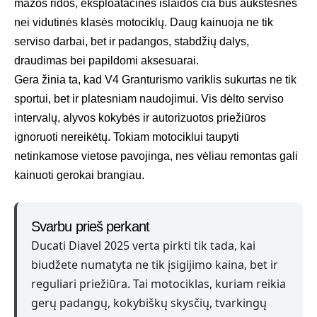
mažos ridos, eksploatacinės išlaidos čia bus aukštesnės
nei vidutinės klasės motociklų. Daug kainuoja ne tik
serviso darbai, bet ir padangos, stabdžių dalys,
draudimas bei papildomi aksesuarai.
Gera žinia ta, kad V4 Granturismo variklis sukurtas ne tik
sportui, bet ir platesniam naudojimui. Vis dėlto serviso
intervalų, alyvos kokybės ir autorizuotos priežiūros
ignoruoti nereikėtų. Tokiam motociklui taupyti
netinkamose vietose pavojinga, nes vėliau remontas gali
kainuoti gerokai brangiau.
Svarbu prieš perkant
Ducati Diavel 2025 verta pirkti tik tada, kai
biudžete numatyta ne tik įsigijimo kaina, bet ir
reguliari priežiūra. Tai motociklas, kuriam reikia
gerų padangų, kokybiškų skysčių, tvarkingų