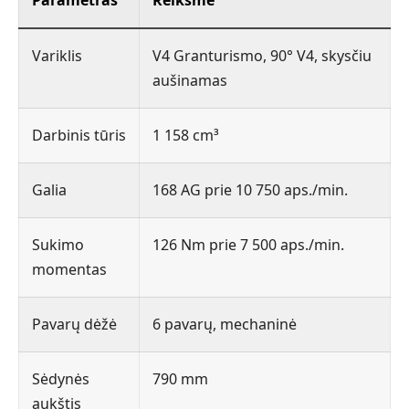
Variklis
V4 Granturismo, 90° V4, skysčiu
aušinamas
Darbinis tūris
1 158 cm³
Galia
168 AG prie 10 750 aps./min.
Sukimo
126 Nm prie 7 500 aps./min.
momentas
Pavarų dėžė
6 pavarų, mechaninė
Sėdynės
790 mm
aukštis