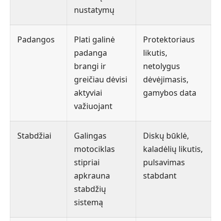
nustatymų
Padangos
Plati galinė
Protektoriaus
padanga
likutis,
brangi ir
netolygus
greičiau dėvisi
dėvėjimasis,
aktyviai
gamybos data
važiuojant
Stabdžiai
Galingas
Diskų būklė,
motociklas
kaladėlių likutis,
stipriai
pulsavimas
apkrauna
stabdant
stabdžių
sistemą