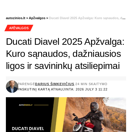
autozinios.lt
>
Apžvalgos
>
Ducati Diavel 2025 Apžvalga: Kuro sąnaudos, dažniausios ligos ir savininkų atsiliepimai
APŽVALGOS
Ducati Diavel 2025 Apžvalga:
Kuro sąnaudos, dažniausios
ligos ir savininkų atsiliepimai
PARENGĖ
DARIUS ŠIMKEVIČIUS
24 MIN SKAITYMO
PASKUTINĮ KARTĄ ATNAUJINTA: 2026 JULY 3 11:22