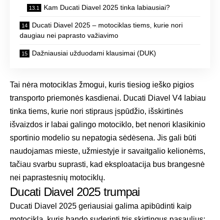
Kam Ducati Diavel 2025 tinka labiausiai?
Ducati Diavel 2025 – motociklas tiems, kurie nori
daugiau nei paprasto važiavimo
Dažniausiai užduodami klausimai (DUK)
Tai nėra motociklas žmogui, kuris tiesiog ieško pigios
transporto priemonės kasdienai. Ducati Diavel V4 labiau
tinka tiems, kurie nori stipraus įspūdžio, išskirtinės
išvaizdos ir labai galingo motociklo, bet nenori klasikinio
sportinio modelio su nepatogia sėdėsena. Jis gali būti
naudojamas mieste, užmiestyje ir savaitgalio kelionėms,
tačiau svarbu suprasti, kad eksploatacija bus brangesnė
nei paprastesnių motociklų.
Ducati Diavel 2025 trumpai
Ducati Diavel 2025 geriausiai galima apibūdinti kaip
motociklą, kuris bando suderinti tris skirtingus pasaulius: