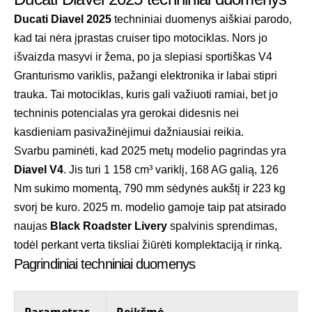
Ducati Diavel 2025
techniniai duomenys aiškiai parodo,
kad tai nėra įprastas cruiser tipo motociklas. Nors jo
išvaizda masyvi ir žema, po ja slepiasi sportiškas V4
Granturismo variklis, pažangi elektronika ir labai stipri
trauka. Tai motociklas, kuris gali važiuoti ramiai, bet jo
techninis potencialas yra gerokai didesnis nei
kasdieniam pasivažinėjimui dažniausiai reikia.
Svarbu paminėti, kad 2025 metų modelio pagrindas yra
Diavel V4
. Jis turi 1 158 cm³ variklį, 168 AG galią, 126
Nm sukimo momentą, 790 mm sėdynės aukštį ir 223 kg
svorį be kuro. 2025 m. modelio gamoje taip pat atsirado
naujas
Black Roadster Livery
spalvinis sprendimas,
todėl perkant verta tiksliai žiūrėti komplektaciją ir rinką.
Pagrindiniai techniniai duomenys
Parametras
Reikšmė