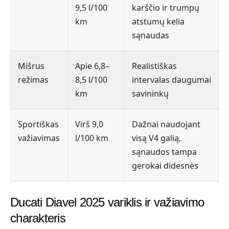
9,5 l/100
karščio ir trumpų
km
atstumų kelia
sąnaudas
Mišrus
Apie 6,8–
Realistiškas
režimas
8,5 l/100
intervalas daugumai
km
savininkų
Sportiškas
Virš 9,0
Dažnai naudojant
važiavimas
l/100 km
visą V4 galią,
sąnaudos tampa
gerokai didesnės
Ducati Diavel 2025 variklis ir važiavimo
charakteris