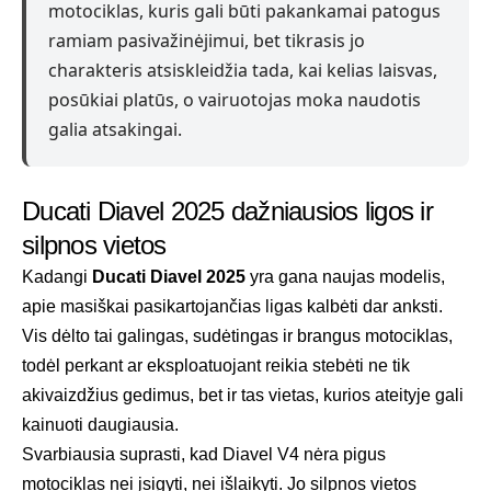
motociklas, kuris gali būti pakankamai patogus
ramiam pasivažinėjimui, bet tikrasis jo
charakteris atsiskleidžia tada, kai kelias laisvas,
posūkiai platūs, o vairuotojas moka naudotis
galia atsakingai.
Ducati Diavel 2025 dažniausios ligos ir
silpnos vietos
Kadangi
Ducati Diavel 2025
yra gana naujas modelis,
apie masiškai pasikartojančias ligas kalbėti dar anksti.
Vis dėlto tai galingas, sudėtingas ir brangus motociklas,
todėl perkant ar eksploatuojant reikia stebėti ne tik
akivaizdžius gedimus, bet ir tas vietas, kurios ateityje gali
kainuoti daugiausia.
Svarbiausia suprasti, kad Diavel V4 nėra pigus
motociklas nei įsigyti, nei išlaikyti. Jo silpnos vietos