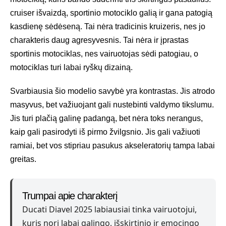
cruiser išvaizdą, sportinio motociklo galią ir gana patogią
kasdienę sėdėseną. Tai nėra tradicinis kruizeris, nes jo
charakteris daug agresyvesnis. Tai nėra ir įprastas
sportinis motociklas, nes vairuotojas sėdi patogiau, o
motociklas turi labai ryškų dizainą.
Svarbiausia šio modelio savybė yra kontrastas. Jis atrodo
masyvus, bet važiuojant gali nustebinti valdymo tikslumu.
Jis turi plačią galinę padangą, bet nėra toks nerangus,
kaip gali pasirodyti iš pirmo žvilgsnio. Jis gali važiuoti
ramiai, bet vos stipriau pasukus akseleratorių tampa labai
greitas.
Trumpai apie charakterį
Ducati Diavel 2025 labiausiai tinka vairuotojui,
kuris nori labai galingo, išskirtinio ir emocingo