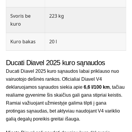
Svoris be
223 kg
kuro
Kuro bakas
20 l
Ducati Diavel 2025 kuro sąnaudos
Ducati Diavel 2025 kuro sąnaudos labai priklauso nuo
vairuotojo dešinės rankos. Oficialiai Diavel V4
deklaruojamos sąnaudos siekia apie
6,6 l/100 km
, tačiau
realiame gyvenime šis skaičius gali gana stipriai keistis.
Ramiai važiuojant užmiestyje galima tilpti į gana
protingas sąnaudas, bet aktyviau naudojant V4 variklio
galią degalų poreikis greitai išauga.