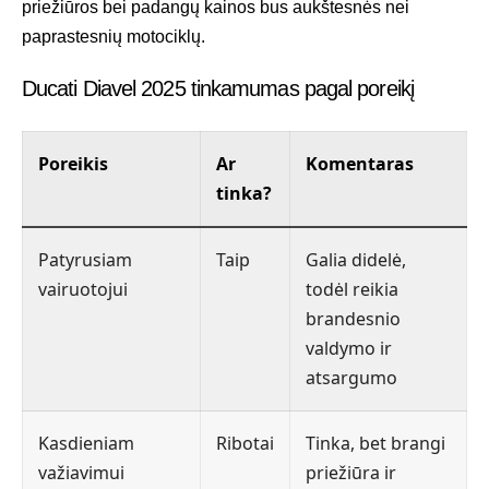
priežiūros bei padangų kainos bus aukštesnės nei
paprastesnių motociklų.
Ducati Diavel 2025 tinkamumas pagal poreikį
Poreikis
Ar
Komentaras
tinka?
Patyrusiam
Taip
Galia didelė,
vairuotojui
todėl reikia
brandesnio
valdymo ir
atsargumo
Kasdieniam
Ribotai
Tinka, bet brangi
važiavimui
priežiūra ir