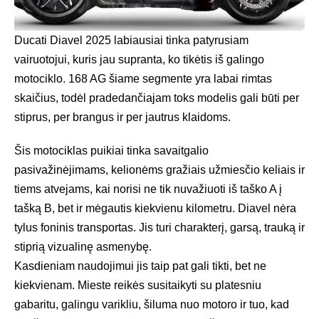
Ducati Diavel 2025 labiausiai tinka patyrusiam
vairuotojui, kuris jau supranta, ko tikėtis iš galingo
motociklo. 168 AG šiame segmente yra labai rimtas
skaičius, todėl pradedančiajam toks modelis gali būti per
stiprus, per brangus ir per jautrus klaidoms.
Šis motociklas puikiai tinka savaitgalio
pasivažinėjimams, kelionėms gražiais užmiesčio keliais ir
tiems atvejams, kai norisi ne tik nuvažiuoti iš taško A į
tašką B, bet ir mėgautis kiekvienu kilometru. Diavel nėra
tylus foninis transportas. Jis turi charakterį, garsą, trauką ir
stiprią vizualinę asmenybę.
Kasdieniam naudojimui jis taip pat gali tikti, bet ne
kiekvienam. Mieste reikės susitaikyti su platesniu
gabaritu, galingu varikliu, šiluma nuo motoro ir tuo, kad