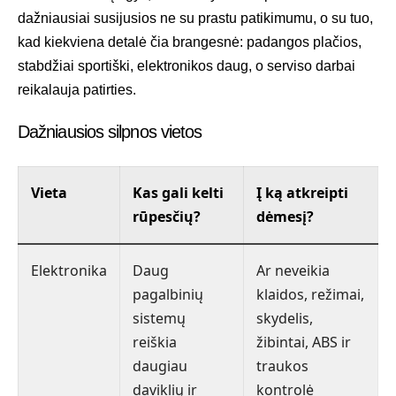
dažniausiai susijusios ne su prastu patikimumu, o su tuo,
kad kiekviena detalė čia brangesnė: padangos plačios,
stabdžiai sportiški, elektronikos daug, o serviso darbai
reikalauja patirties.
Dažniausios silpnos vietos
Vieta
Kas gali kelti
Į ką atkreipti
rūpesčių?
dėmesį?
Elektronika
Daug
Ar neveikia
pagalbinių
klaidos, režimai,
sistemų
skydelis,
reiškia
žibintai, ABS ir
daugiau
traukos
daviklių ir
kontrolė