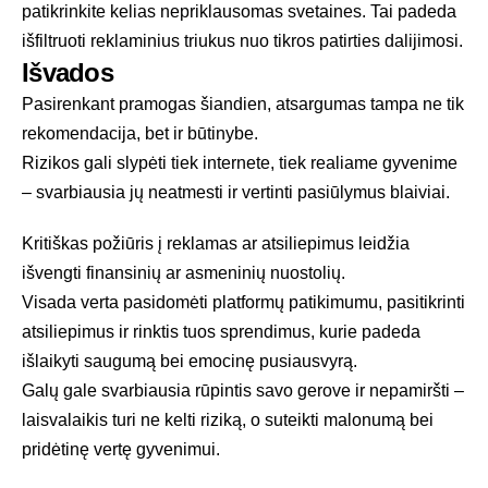
patikrinkite kelias nepriklausomas svetaines. Tai padeda
išfiltruoti reklaminius triukus nuo tikros patirties dalijimosi.
Išvados
Pasirenkant pramogas šiandien, atsargumas tampa ne tik
rekomendacija, bet ir būtinybe.
Rizikos gali slypėti tiek internete, tiek realiame gyvenime
– svarbiausia jų neatmesti ir vertinti pasiūlymus blaiviai.
Kritiškas požiūris į reklamas ar atsiliepimus leidžia
išvengti finansinių ar asmeninių nuostolių.
Visada verta pasidomėti platformų patikimumu, pasitikrinti
atsiliepimus ir rinktis tuos sprendimus, kurie padeda
išlaikyti saugumą bei emocinę pusiausvyrą.
Galų gale svarbiausia rūpintis savo gerove ir nepamiršti –
laisvalaikis turi ne kelti riziką, o suteikti malonumą bei
pridėtinę vertę gyvenimui.