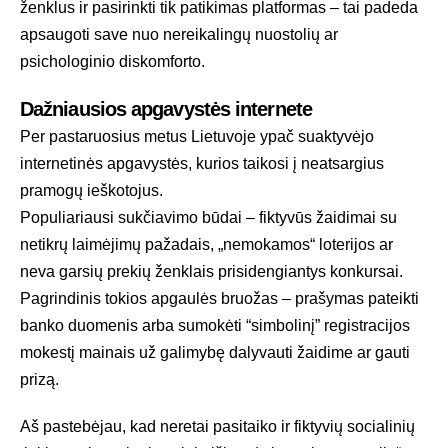
ženklus ir pasirinkti tik patikimas platformas – tai padeda
apsaugoti save nuo nereikalingų nuostolių ar
psichologinio diskomforto.
Dažniausios apgavystės internete
Per pastaruosius metus Lietuvoje ypač suaktyvėjo
internetinės apgavystės, kurios taikosi į neatsargius
pramogų ieškotojus.
Populiariausi sukčiavimo būdai – fiktyvūs žaidimai su
netikrų laimėjimų pažadais, „nemokamos“ loterijos ar
neva garsių prekių ženklais prisidengiantys konkursai.
Pagrindinis tokios apgaulės bruožas – prašymas pateikti
banko duomenis arba sumokėti “simbolinį” registracijos
mokestį mainais už galimybę dalyvauti žaidime ar gauti
prizą.
Aš pastebėjau, kad neretai pasitaiko ir fiktyvių socialinių