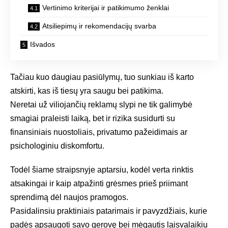
Vertinimo kriterijai ir patikimumo ženklai
Atsiliepimų ir rekomendacijų svarba
Išvados
Tačiau kuo daugiau pasiūlymų, tuo sunkiau iš karto
atskirti, kas iš tiesų yra saugu bei patikima.
Neretai už viliojančių reklamų slypi ne tik galimybė
smagiai praleisti laiką, bet ir rizika susidurti su
finansiniais nuostoliais, privatumo pažeidimais ar
psichologiniu diskomfortu.
Todėl šiame straipsnyje aptarsiu, kodėl verta rinktis
atsakingai ir kaip atpažinti grėsmes prieš priimant
sprendimą dėl naujos pramogos.
Pasidalinsiu praktiniais patarimais ir pavyzdžiais, kurie
padės apsaugoti savo gerovę bei mėgautis laisvalaikiu