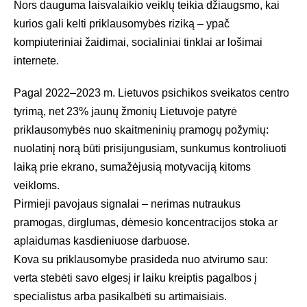
Nors dauguma laisvalaikio veiklų teikia džiaugsmo, kai
kurios gali kelti priklausomybės riziką – ypač
kompiuteriniai žaidimai, socialiniai tinklai ar lošimai
internete.
Pagal 2022–2023 m.
Lietuvos psichikos sveikatos centro
tyrimą, net 23% jaunų žmonių Lietuvoje patyrė
priklausomybės nuo skaitmeninių pramogų požymių:
nuolatinį norą būti prisijungusiam, sunkumus kontroliuoti
laiką prie ekrano, sumažėjusią motyvaciją kitoms
veikloms.
Pirmieji pavojaus signalai – nerimas nutraukus
pramogas, dirglumas, dėmesio koncentracijos stoka ar
aplaidumas kasdieniuose darbuose.
Kova su priklausomybe prasideda nuo atvirumo sau:
verta stebėti savo elgesį ir laiku kreiptis pagalbos į
specialistus arba pasikalbėti su artimaisiais.