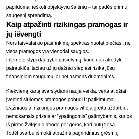
papildomai ieškoti objektyvių šaltinių – tai padės priimti
saugesnį sprendimą.
Kaip atpažinti rizikingas pramogas ir
jų išvengti
Nors laisvalaikio pasirinkimų spektras nuolat plečiasi, ne
visos pramogos yra vienodai saugios.
Internete slypi daugybė pasiūlymų, kurie gali atrodyti
patrauklūs, tačiau už jų dažnai slepiasi rizika jūsų
finansiniam saugumui ar net asmens duomenims.
Kiekvieną kartą svarstydami naują veiklą, verta atidžiai
įvertinti siūlomos pramogos pobūdį ir patikimumą.
Dažniausiai rizikingos pramogos vilioja greitu uždarbiu,
nemokamais prizais ar “ypatingomis” galimybėmis, kurios
iš pirmo žvilgsnio atrodo per geros, kad būtų tiesa.
Todėl svarbu išmokti atpažinti pagrindinius grėsmių