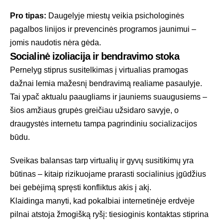
Pro tipas:
Daugelyje miestų veikia psichologinės
pagalbos linijos ir prevencinės programos jaunimui –
jomis naudotis nėra gėda.
Socialinė izoliacija ir bendravimo stoka
Pernelyg stiprus susitelkimas į virtualias pramogas
dažnai lemia mažesnį bendravimą realiame pasaulyje.
Tai ypač aktualu paaugliams ir jauniems suaugusiems –
šios amžiaus grupės greičiau užsidaro savyje, o
draugystės internetu tampa pagrindiniu socializacijos
būdu.
Sveikas balansas tarp virtualių ir gyvų susitikimų yra
būtinas – kitaip rizikuojame prarasti socialinius įgūdžius
bei gebėjimą spręsti konfliktus akis į akį.
Klaidinga manyti, kad pokalbiai internetinėje erdvėje
pilnai atstoja žmogišką ryšį: tiesioginis kontaktas stiprina