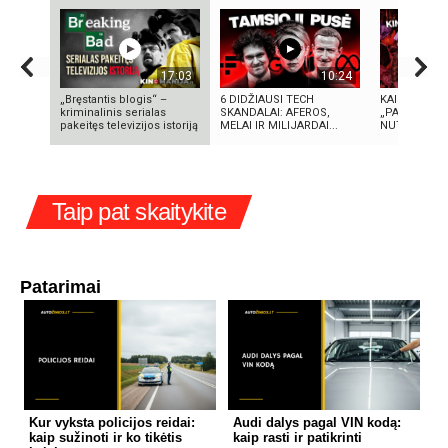
17:03
10:24
„Bręstantis blogis“ –
6 DIDŽIAUSI TECH
KAIP KINIJA
kriminalinis serialas
SKANDALAI: AFEROS,
„PASAULIO F
pakeitęs televizijos istoriją
MELAI IR MILIJARDAI...
NUTYLĖTA I
Taip pat skaitykite
Patarimai
Kur vyksta policijos reidai:
Audi dalys pagal VIN kodą:
kaip sužinoti ir ko tikėtis
kaip rasti ir patikrinti