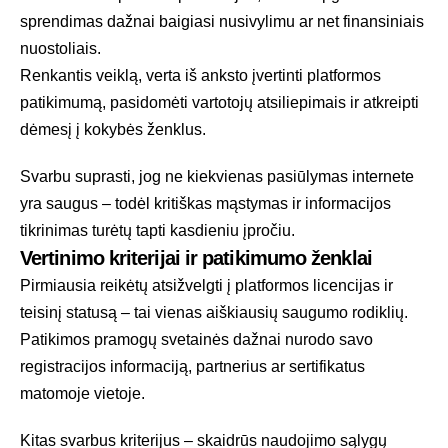
sprendimas dažnai baigiasi nusivylimu ar net finansiniais
nuostoliais.
Renkantis veiklą, verta iš anksto įvertinti platformos
patikimumą, pasidomėti vartotojų atsiliepimais ir atkreipti
dėmesį į kokybės ženklus.
Svarbu suprasti, jog ne kiekvienas pasiūlymas internete
yra saugus – todėl kritiškas mąstymas ir informacijos
tikrinimas turėtų tapti kasdieniu įpročiu.
Vertinimo kriterijai ir patikimumo ženklai
Pirmiausia reikėtų atsižvelgti į platformos licencijas ir
teisinį statusą – tai vienas aiškiausių saugumo rodiklių.
Patikimos pramogų svetainės dažnai nurodo savo
registracijos informaciją, partnerius ar sertifikatus
matomoje vietoje.
Kitas svarbus kriterijus – skaidrūs naudojimo sąlygų