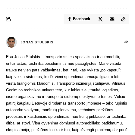
Facebook
JONAS STULSKIS
Esu Jonas Stulskis – transporto srities specialistas ir automobilių
entuziastas, technika besidomintis nuo paauglystės. Mane visada
traukė ne vien pats važiavimas, bet ir tai, kas vyksta „po kapotu“:
kaip veikia sistemos, kodėl vieni sprendimai tarnauja ilgiau, o kiti
virsta brangiomis klaidomis. Transporto inžineriją studijavau Vilniaus
Gedimino technikos universitete, kur labiausiai įtraukė logistikos,
eismo organizavimo ir transporto sistemų efektyvumo temos. Vėliau
patirtį kaupiau Lietuvoje dirbdamas transporto įmonėse – teko rūpintis
autoparko valdymu, maršrutų planavimu, techninės priežiūros
procesais ir kasdieniais sprendimais, nuo kurių priklauso, ar technika
dirba, ar stovi. Visą gyvenimą domiuosi automobiliais: patikimumu,
eksploatacija, priežiūros logika ir tuo, kaip išvengti problemų dar prieš