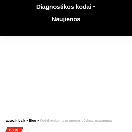
Diagnostikos kodai
Naujienos
autozinios.lt
>
Blog
>
Kodėl renkantis pramogas būtinas atsargumas
BLOG