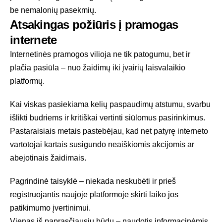
be nemalonių pasekmių.
Atsakingas požiūris į pramogas
internete
Internetinės pramogos vilioja ne tik patogumu, bet ir
plačia pasiūla – nuo žaidimų iki įvairių laisvalaikio
platformų.
Kai viskas pasiekiama kelių paspaudimų atstumu, svarbu
išlikti budriems ir kritiškai vertinti siūlomus pasirinkimus.
Pastaraisiais metais pastebėjau, kad net patyrę interneto
vartotojai kartais susigundo neaiškiomis akcijomis ar
abejotinais žaidimais.
Pagrindinė taisyklė – niekada neskubėti ir prieš
registruojantis naujoje platformoje skirti laiko jos
patikimumo įvertinimui.
Vienas iš paprasčiausių būdų – naudotis informacinėmis