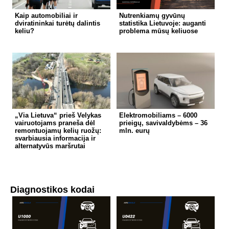
Kaip automobiliai ir
Nutrenkiamų gyvūnų
dviratininkai turėtų dalintis
statistika Lietuvoje: auganti
keliu?
problema mūsų keliuose
„Via Lietuva“ prieš Velykas
Elektromobiliams – 6000
vairuotojams praneša dėl
prieigų, savivaldybėms – 36
remontuojamų kelių ruožų:
mln. eurų
svarbiausia informacija ir
alternatyvūs maršrutai
Diagnostikos kodai