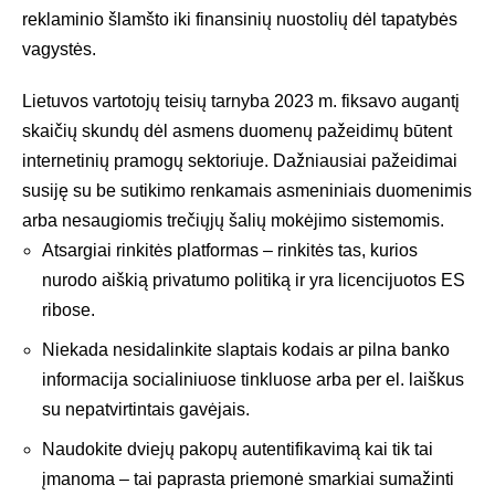
reklaminio šlamšto iki finansinių nuostolių dėl tapatybės
vagystės.
Lietuvos vartotojų teisių tarnyba
2023 m. fiksavo augantį
skaičių skundų dėl asmens duomenų pažeidimų būtent
internetinių pramogų sektoriuje. Dažniausiai pažeidimai
susiję su be sutikimo renkamais asmeniniais duomenimis
arba nesaugiomis trečiųjų šalių mokėjimo sistemomis.
Atsargiai rinkitės platformas – rinkitės tas, kurios
nurodo aiškią privatumo politiką ir yra licencijuotos ES
ribose.
Niekada nesidalinkite slaptais kodais ar pilna banko
informacija socialiniuose tinkluose arba per el. laiškus
su nepatvirtintais gavėjais.
Naudokite dviejų pakopų autentifikavimą kai tik tai
įmanoma – tai paprasta priemonė smarkiai sumažinti