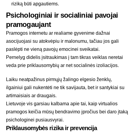
riziką būti apgautiems.
Psichologiniai ir socialiniai pavojai
pramogaujant
Pramogos internetu ar realiame gyvenime dažnai
asocijuojasi su atokvėpiu ir malonumu, tačiau jos gali
paslėpti ne vieną pavojų emocinei sveikatai.
Pernelyg didelis įsitraukimas į tam tikras veiklas neretai
veda prie priklausomybių ar net socialinės izoliacijos.
Laiku neatpažinus pirmųjų žalingo elgesio ženklų,
ilgainiui gali nukentėti ne tik savijauta, bet ir santykiai su
artimaisiais ar draugais.
Lietuvoje vis garsiau kalbama apie tai, kaip virtualios
pramogos keičia mūsų bendravimo įpročius bei daro įtaką
psichologinei pusiausvyrai.
Priklausomybės rizika ir prevencija