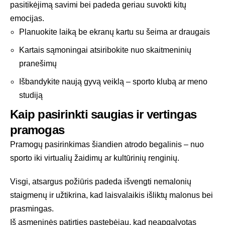
pasitikėjimą savimi bei padeda geriau suvokti kitų
emocijas.
Planuokite laiką be ekranų kartu su šeima ar draugais
Kartais sąmoningai atsiribokite nuo skaitmeninių
pranešimų
Išbandykite naują gyvą veiklą – sporto klubą ar meno
studiją
Kaip pasirinkti saugias ir vertingas
pramogas
Pramogų pasirinkimas šiandien atrodo begalinis – nuo
sporto iki virtualių žaidimų ar kultūrinių renginių.
Visgi, atsargus požiūris padeda išvengti nemalonių
staigmenų ir užtikrina, kad laisvalaikis išliktų malonus bei
prasmingas.
Iš asmeninės patirties pastebėjau, kad neapgalvotas