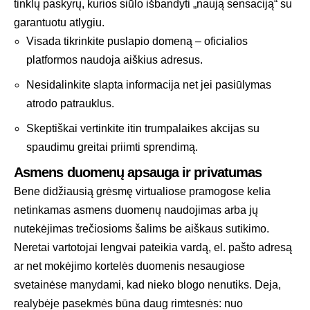
tinklų paskyrų, kurios siūlo išbandyti „naują sensaciją“ su
garantuotu atlygiu.
Visada tikrinkite puslapio domeną – oficialios
platformos naudoja aiškius adresus.
Nesidalinkite slapta informacija net jei pasiūlymas
atrodo patrauklus.
Skeptiškai vertinkite itin trumpalaikes akcijas su
spaudimu greitai priimti sprendimą.
Asmens duomenų apsauga ir privatumas
Bene didžiausią grėsmę virtualiose pramogose kelia
netinkamas asmens duomenų naudojimas arba jų
nutekėjimas trečiosioms šalims be aiškaus sutikimo.
Neretai vartotojai lengvai pateikia vardą, el. pašto adresą
ar net mokėjimo kortelės duomenis nesaugiose
svetainėse manydami, kad nieko blogo nenutiks. Deja,
realybėje pasekmės būna daug rimtesnės: nuo