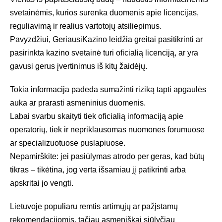
svetainėmis, kurios surenka duomenis apie licencijas,
reguliavimą ir realius vartotojų atsiliepimus.
Pavyzdžiui,
GeriausiKazino
leidžia greitai pasitikrinti ar
pasirinkta kazino svetainė turi oficialią licenciją, ar yra
gavusi gerus įvertinimus iš kitų žaidėjų.
Tokia informacija padeda sumažinti riziką tapti apgaulės
auka ar prarasti asmeninius duomenis.
Labai svarbu skaityti tiek oficialią informaciją apie
operatorių, tiek ir nepriklausomas nuomones forumuose
ar specializuotuose puslapiuose.
Nepamirškite: jei pasiūlymas atrodo per geras, kad būtų
tikras – tikėtina, jog verta išsamiau jį patikrinti arba
apskritai jo vengti.
Lietuvoje populiaru remtis artimųjų ar pažįstamų
rekomendacijomis, tačiau asmeniškai siūlyčiau