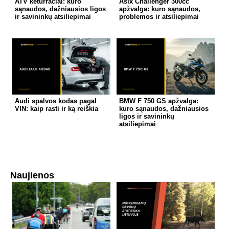
ATV keturračiai: kuro
Asix Challenger 300cc
sąnaudos, dažniausios ligos
apžvalga: kuro sąnaudos,
ir savininkų atsiliepimai
problemos ir atsiliepimai
Audi spalvos kodas pagal
BMW F 750 GS apžvalga:
VIN: kaip rasti ir ką reiškia
kuro sąnaudos, dažniausios
ligos ir savininkų
atsiliepimai
Naujienos