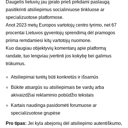
Daugelis lietuvių jau įprato prieš pirkdami paslaugą
pasitikrinti atsiliepimus socialiniuose tinkluose ar
specializuotose platformose.
Anot 2023 metų
Europos vartotojų centro
tyrimo, net 67
procentai Lietuvos gyventojų sprendimą dėl pramogos
priima remdamiesi kitų vartotojų nuomone.
Kuo daugiau objektyvių komentarų apie platformą
randate, tuo lengviau įvertinti jos kokybę bei galimus
trūkumus.
Atsiliepimai turėtų būti konkretūs ir išsamūs
Būkite atsargūs su atsiliepimais be vardų arba
akivaizdžiai reklaminio pobūdžio tekstais
Kartais naudinga pasidomėti forumuose ar
specializuotose grupėse
Pro tipas:
Jei kyla abejonių dėl atsiliepimo autentiškumo,