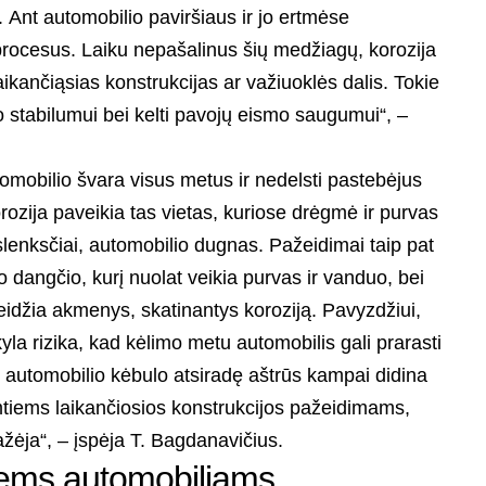
 Ant automobilio paviršiaus ir jo ertmėse
procesus. Laiku nepašalinus šių medžiagų, korozija
 laikančiąsias konstrukcijas ar važiuoklės dalis. Tokie
io stabilumui bei kelti pavojų eismo saugumui“, –
omobilio švara visus metus ir nedelsti pastebėjus
ozija paveikia tas vietas, kuriose drėgmė ir purvas
 slenksčiai, automobilio dugnas. Pažeidimai taip pat
o dangčio, kurį nuolat veikia purvas ir vanduo, bei
žeidžia akmenys, skatinantys koroziją. Pavyzdžiui,
kyla rizika, kad kėlimo metu automobilis gali prarasti
nt automobilio kėbulo atsiradę aštrūs kampai didina
imtiems laikančiosios konstrukcijos pažeidimams,
ėja“, – įspėja T. Bagdanavičius.
jiems automobiliams