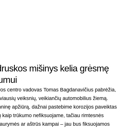
druskos mišinys kelia grėsmę
kumui
ūros centro vadovas Tomas Bagdanavičius pabrėžia,
viausių veiksnių, veikiančių automobilius žiemą.
hninę apžiūrą, dažnai pastebime korozijos paveiktas
mų kaip trūkumo nefiksuojame, tačiau rimtesnės
kiaurymės ar aštrūs kampai – jau bus fiksuojamos