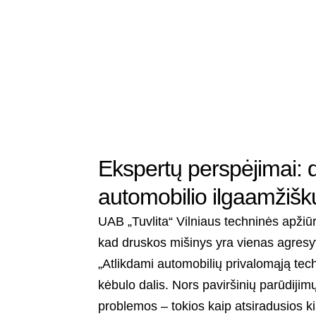
Ekspertų perspėjimai: 
automobilio ilgaamžiš
UAB „Tuvlita“ Vilniaus techninės apži
kad druskos mišinys yra vienas agresy
„Atlikdami automobilių privalomąją tec
kėbulo dalis. Nors paviršinių parūdiji
problemos – tokios kaip atsiradusios 