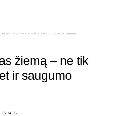
 estetinis poreikis, bet ir saugumo užtikrinimas
as žiemą – ne tik
bet ir saugumo
15 14:06