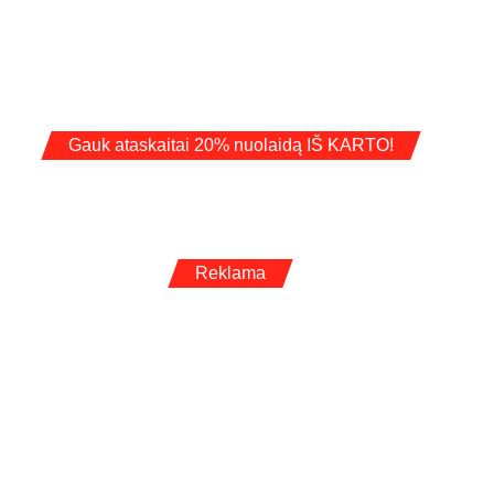
Gauk ataskaitai 20% nuolaidą IŠ KARTO!
Reklama