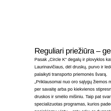
Reguliari priežiūra – g
Pasak „Circle K“ degalų ir plovyklos k
Laurinavičiaus, dėl druskų, purvo ir l
palaikyti transporto priemonės švarą.
„Priklausomai nuo oro sąlygų žiemos 
per savaitę arba po kiekvienos stipresn
druskos ir smėlio mišiniu. Taip pat svar
specializuotas programas, kurios paded