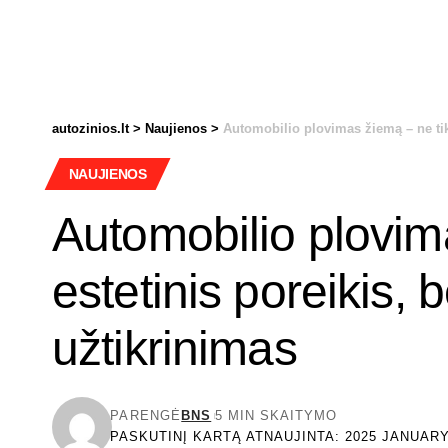
autozinios.lt
>
Naujienos
>
Automobilio plovimas žiemą – ne tik
NAUJIENOS
Automobilio plovim
estetinis poreikis, 
užtikrinimas
PARENGĖ
BNS
5 MIN SKAITYMO
PASKUTINĮ KARTĄ ATNAUJINTA: 2025 JANUARY 