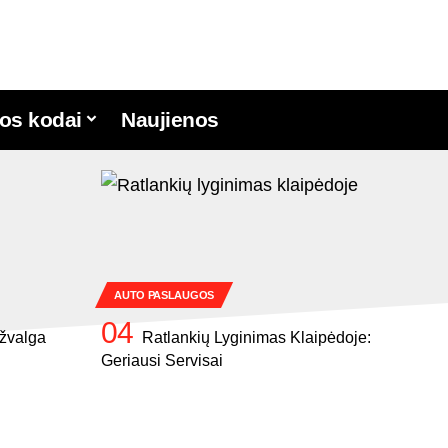
os kodai
Naujienos
AUTO PASLAUGOS
žvalga
Ratlankių Lyginimas Klaipėdoje:
Geriausi Servisai