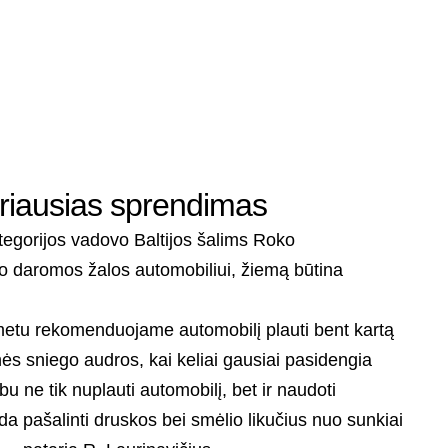
eriausias sprendimas
ategorijos vadovo Baltijos šalims Roko
edo daromos žalos automobiliui, žiemą būtina
metu rekomenduojame automobilį plauti bent kartą
ės sniego audros, kai keliai gausiai pasidengia
bu ne tik nuplauti automobilį, bet ir naudoti
a pašalinti druskos bei smėlio likučius nuo sunkiai