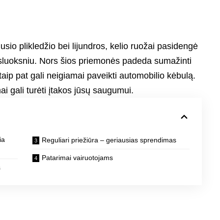
iusio plikledžio bei lijundros, kelio ruožai pasidengė
 sluoksniu. Nors šios priemonės padeda sumažinti
 taip pat gali neigiamai paveikti automobilio kėbulą.
ai gali turėti įtakos jūsų saugumui.
ia
Reguliari priežiūra – geriausias sprendimas
Patarimai vairuotojams
s