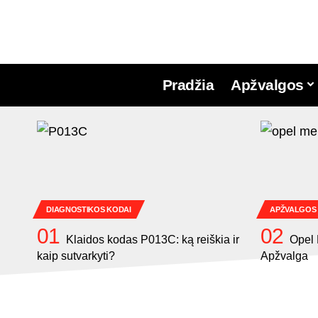
Pradžia
Apžvalgos
DIAGNOSTIKOS KODAI
APŽVALGOS
Klaidos kodas P013C: ką reiškia ir
Opel 
kaip sutvarkyti?
Apžvalga