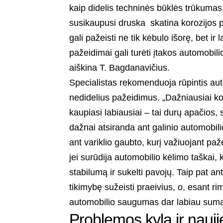
kaip didelis techninės būklės trūkumas.
susikaupusi druska skatina korozijos 
gali pažeisti ne tik kėbulo išorę, bet ir
pažeidimai gali turėti įtakos automobil
aiškina T. Bagdanavičius.
Specialistas rekomenduoja rūpintis aut
nedidelius pažeidimus. „Dažniausiai kor
kaupiasi labiausiai – tai durų apačios,
dažnai atsiranda ant galinio automobili
ant variklio gaubto, kurį važiuojant pa
jei surūdija automobilio kėlimo taškai, 
stabilumą ir sukelti pavojų. Taip pat a
tikimybę sužeisti praeivius, o, esant r
automobilio saugumas dar labiau sumaž
Problemos kyla ir nau