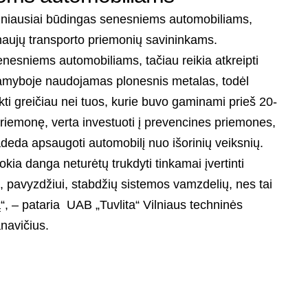
dažniausiai būdingas senesniems automobiliams,
naujų transporto priemonių savininkams.
nesniems automobiliams, tačiau reikia atkreipti
gamyboje naudojamas plonesnis metalas, todėl
kti greičiau nei tuos, kurie buvo gaminami prieš 20-
riemonę, verta investuoti į prevencines priemones,
adeda apsaugoti automobilį nuo išorinių veiksnių.
okia danga neturėtų trukdyti tinkamai įvertinti
 pavyzdžiui, stabdžių sistemos vamzdelių, nes tai
ūrą“, – pataria UAB „Tuvlita“ Vilniaus techninės
navičius.