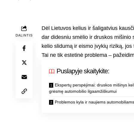
Dėl Lietuvos kelius ir šaligatvius kausč
DALINTIS
dar didesniu smėlio ir druskos mišinio
kelio slidumą ir eismo įvykių riziką, jos
Tai ne tik estetinė problema – pažeidim
Puslapyje skaitykite:
Ekspertų perspėjimai: druskos mišinys kel
grėsmę automobilio ilgaamžiškumui
Problemos kyla ir naujiems automobiliam