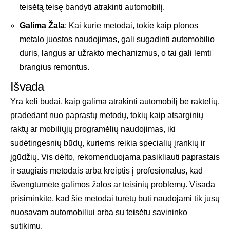
teisėtą teisę bandyti atrakinti automobilį.
Galima Žala
: Kai kurie metodai, tokie kaip plonos
metalo juostos naudojimas, gali sugadinti automobilio
duris, langus ar užrakto mechanizmus, o tai gali lemti
brangius remontus.
Išvada
Yra keli būdai, kaip galima atrakinti automobilį be raktelių,
pradedant nuo paprastų metodų, tokių kaip atsarginių
raktų ar mobiliųjų programėlių naudojimas, iki
sudėtingesnių būdų, kuriems reikia specialių įrankių ir
įgūdžių. Vis dėlto, rekomenduojama pasikliauti paprastais
ir saugiais metodais arba kreiptis į profesionalus, kad
išvengtumėte galimos žalos ar teisinių problemų. Visada
prisiminkite, kad šie metodai turėtų būti naudojami tik jūsų
nuosavam automobiliui arba su teisėtu savininko
sutikimu.