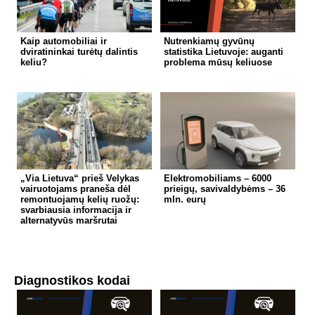
Kaip automobiliai ir
Nutrenkiamų gyvūnų
dviratininkai turėtų dalintis
statistika Lietuvoje: auganti
keliu?
problema mūsų keliuose
„Via Lietuva“ prieš Velykas
Elektromobiliams – 6000
vairuotojams praneša dėl
prieigų, savivaldybėms – 36
remontuojamų kelių ruožų:
mln. eurų
svarbiausia informacija ir
alternatyvūs maršrutai
Diagnostikos kodai