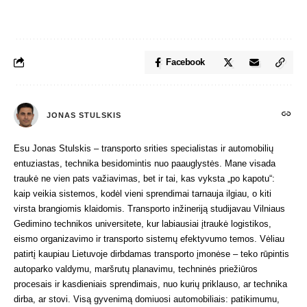
Facebook
JONAS STULSKIS
Esu Jonas Stulskis – transporto srities specialistas ir automobilių
entuziastas, technika besidomintis nuo paauglystės. Mane visada
traukė ne vien pats važiavimas, bet ir tai, kas vyksta „po kapotu“:
kaip veikia sistemos, kodėl vieni sprendimai tarnauja ilgiau, o kiti
virsta brangiomis klaidomis. Transporto inžineriją studijavau Vilniaus
Gedimino technikos universitete, kur labiausiai įtraukė logistikos,
eismo organizavimo ir transporto sistemų efektyvumo temos. Vėliau
patirtį kaupiau Lietuvoje dirbdamas transporto įmonėse – teko rūpintis
autoparko valdymu, maršrutų planavimu, techninės priežiūros
procesais ir kasdieniais sprendimais, nuo kurių priklauso, ar technika
dirba, ar stovi. Visą gyvenimą domiuosi automobiliais: patikimumu,