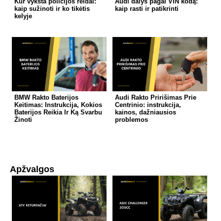
Kur vyksta policijos reidai:
Audi dalys pagal VIN kodą:
kaip sužinoti ir ko tikėtis
kaip rasti ir patikrinti
kelyje
BMW Rakto Baterijos
Audi Rakto Pririšimas Prie
Keitimas: Instrukcija, Kokios
Centrinio: instrukcija,
Baterijos Reikia Ir Ką Svarbu
kainos, dažniausios
Žinoti
problemos
Apžvalgos