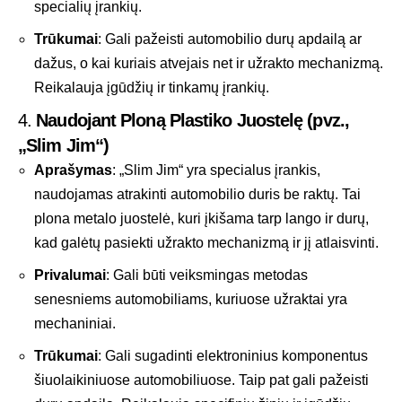
specialių įrankių.
Trūkumai
: Gali pažeisti automobilio durų apdailą ar
dažus, o kai kuriais atvejais net ir užrakto mechanizmą.
Reikalauja įgūdžių ir tinkamų įrankių.
4.
Naudojant Ploną Plastiko Juostelę (pvz.,
„Slim Jim“)
Aprašymas
: „Slim Jim“ yra specialus įrankis,
naudojamas atrakinti automobilio duris be raktų. Tai
plona metalo juostelė, kuri įkišama tarp lango ir durų,
kad galėtų pasiekti užrakto mechanizmą ir jį atlaisvinti.
Privalumai
: Gali būti veiksmingas metodas
senesniems automobiliams, kuriuose užraktai yra
mechaniniai.
Trūkumai
: Gali sugadinti elektroninius komponentus
šiuolaikiniuose automobiliuose. Taip pat gali pažeisti