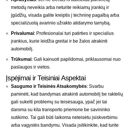
metodų neveikia arba neturite reikiamų įrankių ir
įgūdžių, visada galite kreiptis į techninę pagalbą arba
specializuotą avarinio užrakto atidarymo tarnybą.
Privalumai
: Profesionalai turi patirties ir specialius
įrankius, kurie leidžia greitai ir be žalos atrakinti
automobilį.
Trūkumai
: Gali kainuoti papildomai, priklausomai nuo
paslaugos ir vietos.
Įspėjimai ir Teisiniai Aspektai
Saugumo ir Teisinės Atsakomybės
: Svarbu
paminėti, kad bandymas atrakinti automobilį be raktelių
gali sukelti problemų su teisėsauga, ypač jei tai
daroma su kita transporto priemone be savininko
sutikimo. Tai gali būti laikoma neteisėtu įsiskverbimu
arba vagystės bandymu. Visada įsitikinkite, kad turite