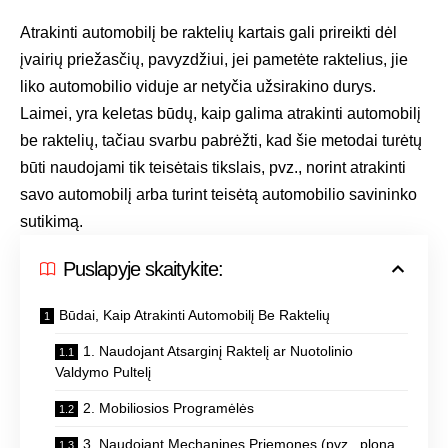
Atrakinti automobilį be raktelių kartais gali prireikti dėl
įvairių priežasčių, pavyzdžiui, jei pametėte raktelius, jie
liko automobilio viduje ar netyčia užsirakino durys.
Laimei, yra keletas būdų, kaip galima atrakinti automobilį
be raktelių, tačiau svarbu pabrėžti, kad šie metodai turėtų
būti naudojami tik teisėtais tikslais, pvz., norint atrakinti
savo automobilį arba turint teisėtą automobilio savininko
sutikimą.
Puslapyje skaitykite:
Būdai, Kaip Atrakinti Automobilį Be Raktelių
1. Naudojant Atsarginį Raktelį ar Nuotolinio
Valdymo Pultelį
2. Mobiliosios Programėlės
3. Naudojant Mechanines Priemones (pvz., ploną