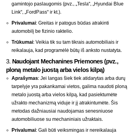
gamintojo paslaugomis (pvz., „Tesla“, „Hyundai Blue
Link“, „FordPass“ ir kt.).
Privalumai
: Greitas ir patogus būdas atrakinti
automobilį be fizinio raktelio.
Trūkumai
: Veikia tik su tam tikrais automobiliais ir
reikalauja, kad programėlė būtų iš anksto nustatyta.
3.
Naudojant Mechanines Priemones (pvz.,
ploną metalo juostą arba vielos kilpą)
Aprašymas
: Jei langas šiek tiek atidarytas arba durų
tarpelyje yra pakankamai vietos, galima naudoti ploną
metalo juostą arba vielos kilpą, kad pasiektumėte
užrakto mechanizmą viduje ir jį atrakintumėte. Šis
metodas dažniausiai naudojamas senesniuose
automobiliuose su mechaniniais užraktais.
Privalumai
: Gali būti veiksmingas ir nereikalauja