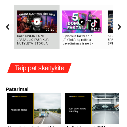
06:20
04:13
KAIP KINIJA TAPO
5 įdomūs faktai apie
5 GALINGIAU
„PASAULIO FABRIKU“:
„TikTok“: ką reiškia
BRANDUOLIN
NUTYLĖTA ISTORIJA
pavadinimas ir ne tik
SPROGIMAI 
Taip pat skaitykite
Patarimai