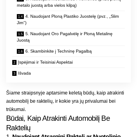
metalo juostą arba vielos kilpą)
4. Naudojant Ploną Plastiko Juostelę (pvz., „Slim
Jim“)
5. Naudojant Oro Pagalvėlę ir Ploną Metalinę
Juostą
6. Skambinkite į Techninę Pagalbą
Įspėjimai ir Teisiniai Aspektai
Išvada
Šiame straipsnyje aptarsime keletą būdų, kaip atrakinti
automobilį be raktelių, ir kokie yra jų privalumai bei
trūkumai.
Būdai, Kaip Atrakinti Automobilį Be
Raktelių
1.
Naudojant Atsarginį Raktelį ar Nuotolinio