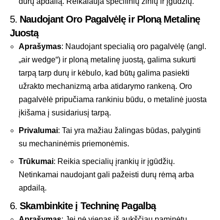
durų apdailą. Reikalauja specifinių žinių ir įgūdžių.
5.
Naudojant Oro Pagalvėlę ir Ploną Metalinę
Juostą
Aprašymas
: Naudojant specialią oro pagalvėlę (angl.
„air wedge“) ir ploną metalinę juostą, galima sukurti
tarpą tarp durų ir kėbulo, kad būtų galima pasiekti
užrakto mechanizmą arba atidarymo rankeną. Oro
pagalvėlė pripučiama rankiniu būdu, o metalinė juosta
įkišama į susidariusį tarpą.
Privalumai
: Tai yra mažiau žalingas būdas, palyginti
su mechaninėmis priemonėmis.
Trūkumai
: Reikia specialių įrankių ir įgūdžių.
Netinkamai naudojant gali pažeisti durų rėmą arba
apdailą.
6.
Skambinkite į Techninę Pagalbą
Aprašymas
: Jei nė vienas iš aukščiau paminėtų