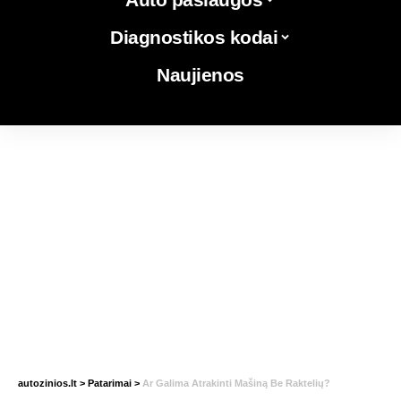
Diagnostikos kodai
Naujienos
autozinios.lt
>
Patarimai
>
Ar Galima Atrakinti Mašiną Be Raktelių?