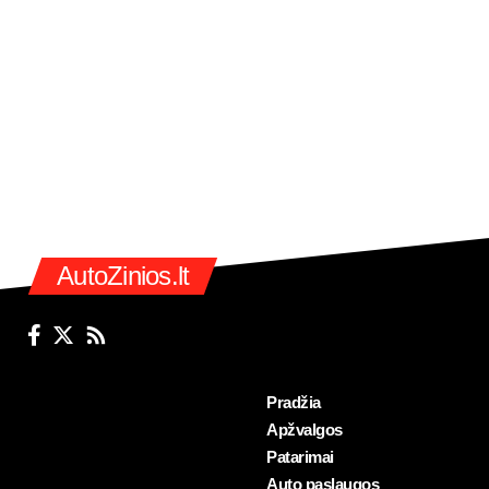
AutoZinios.lt
Pradžia
Apžvalgos
Patarimai
Auto paslaugos