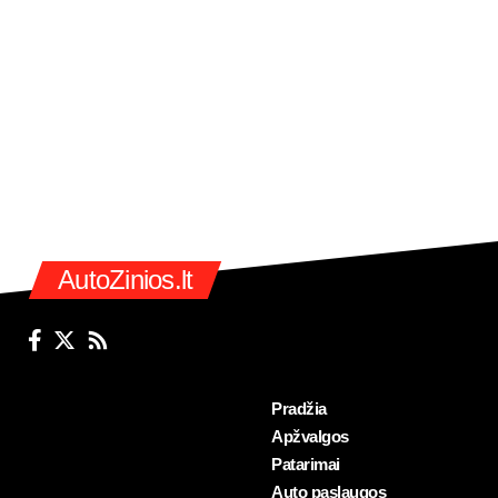
AutoZinios.lt
Pradžia
Apžvalgos
Patarimai
Auto paslaugos