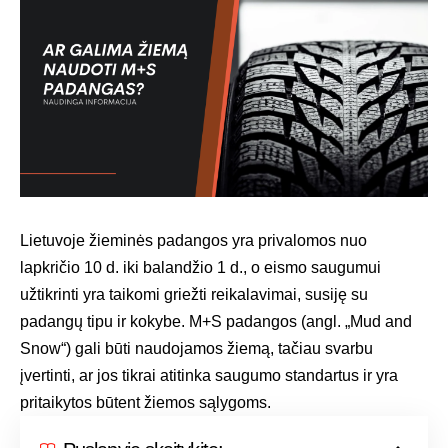
Lietuvoje žieminės padangos yra privalomos nuo
lapkričio 10 d. iki balandžio 1 d., o eismo saugumui
užtikrinti yra taikomi griežti reikalavimai, susiję su
padangų tipu ir kokybe. M+S padangos (angl. „Mud and
Snow“) gali būti naudojamos žiemą, tačiau svarbu
įvertinti, ar jos tikrai atitinka saugumo standartus ir yra
pritaikytos būtent žiemos sąlygoms.