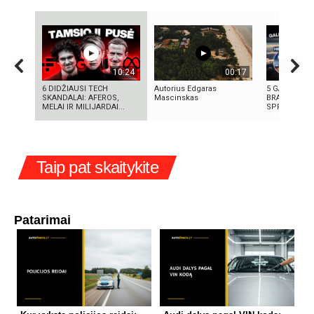
10:24
00:17
6 DIDŽIAUSI TECH
Autorius Edgaras
5 GALINGIAU
SKANDALAI: AFEROS,
Mascinskas
BRANDUOLIN
MELAI IR MILIJARDAI...
SPROGIMAI 
Taip pat skaitykite
Patarimai