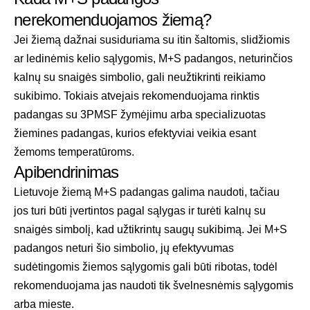
nerekomenduojamos žiemą?
Jei žiemą dažnai susiduriama su itin šaltomis, slidžiomis
ar ledinėmis kelio sąlygomis, M+S padangos, neturinčios
kalnų su snaigės simbolio, gali neužtikrinti reikiamo
sukibimo. Tokiais atvejais rekomenduojama rinktis
padangas su 3PMSF žymėjimu arba specializuotas
žiemines padangas, kurios efektyviai veikia esant
žemoms temperatūroms.
Apibendrinimas
Lietuvoje žiemą M+S padangas galima naudoti, tačiau
jos turi būti įvertintos pagal sąlygas ir turėti kalnų su
snaigės simbolį, kad užtikrintų saugų sukibimą. Jei M+S
padangos neturi šio simbolio, jų efektyvumas
sudėtingomis žiemos sąlygomis gali būti ribotas, todėl
rekomenduojama jas naudoti tik švelnesnėmis sąlygomis
arba mieste.