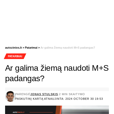
autozinios.lt
>
Patarimai
>
Ar galima žiemą naudoti M+S padangas?
PATARIMAI
Ar galima žiemą naudoti M+S
padangas?
PARENGĖ
JONAS STULSKIS
2 MIN SKAITYMO
PASKUTINĮ KARTĄ ATNAUJINTA: 2024 OCTOBER 30 19:53