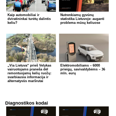
Kaip automobiliai ir
Nutrenkiamų gyvūnų
dviratininkai turėtų dalintis
statistika Lietuvoje: auganti
keliu?
problema mūsų keliuose
„Via Lietuva“ prieš Velykas
Elektromobiliams – 6000
vairuotojams praneša dėl
prieigų, savivaldybėms – 36
remontuojamų kelių ruožų:
mln. eurų
svarbiausia informacija ir
alternatyvūs maršrutai
Diagnostikos kodai