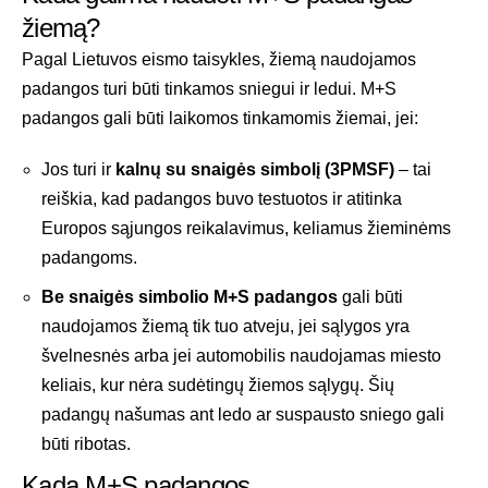
žiemą?
Pagal Lietuvos eismo taisykles, žiemą naudojamos
padangos turi būti tinkamos sniegui ir ledui. M+S
padangos gali būti laikomos tinkamomis žiemai, jei:
Jos turi ir
kalnų su snaigės simbolį (3PMSF)
– tai
reiškia, kad padangos buvo testuotos ir atitinka
Europos sąjungos reikalavimus, keliamus žieminėms
padangoms.
Be snaigės simbolio M+S padangos
gali būti
naudojamos žiemą tik tuo atveju, jei sąlygos yra
švelnesnės arba jei automobilis naudojamas miesto
keliais, kur nėra sudėtingų žiemos sąlygų. Šių
padangų našumas ant ledo ar suspausto sniego gali
būti ribotas.
Kada M+S padangos