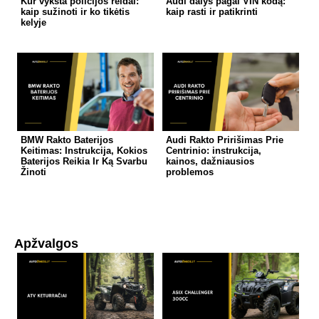
Kur vyksta policijos reidai:
Audi dalys pagal VIN kodą:
kaip sužinoti ir ko tikėtis
kaip rasti ir patikrinti
kelyje
BMW Rakto Baterijos
Audi Rakto Pririšimas Prie
Keitimas: Instrukcija, Kokios
Centrinio: instrukcija,
Baterijos Reikia Ir Ką Svarbu
kainos, dažniausios
Žinoti
problemos
Apžvalgos