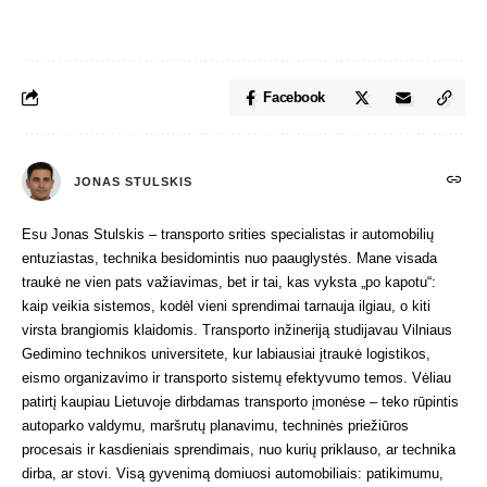
Facebook
JONAS STULSKIS
Esu Jonas Stulskis – transporto srities specialistas ir automobilių
entuziastas, technika besidomintis nuo paauglystės. Mane visada
traukė ne vien pats važiavimas, bet ir tai, kas vyksta „po kapotu“:
kaip veikia sistemos, kodėl vieni sprendimai tarnauja ilgiau, o kiti
virsta brangiomis klaidomis. Transporto inžineriją studijavau Vilniaus
Gedimino technikos universitete, kur labiausiai įtraukė logistikos,
eismo organizavimo ir transporto sistemų efektyvumo temos. Vėliau
patirtį kaupiau Lietuvoje dirbdamas transporto įmonėse – teko rūpintis
autoparko valdymu, maršrutų planavimu, techninės priežiūros
procesais ir kasdieniais sprendimais, nuo kurių priklauso, ar technika
dirba, ar stovi. Visą gyvenimą domiuosi automobiliais: patikimumu,