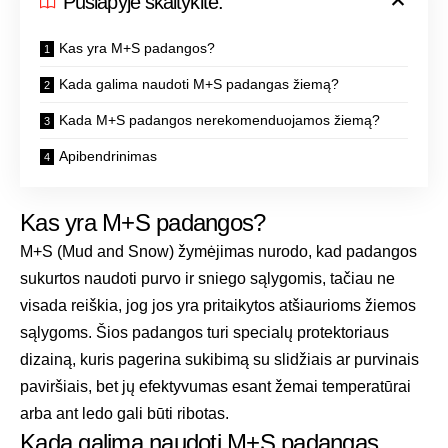
Puslapyje skaitykite:
Kas yra M+S padangos?
Kada galima naudoti M+S padangas žiemą?
Kada M+S padangos nerekomenduojamos žiemą?
Apibendrinimas
Kas yra M+S padangos?
M+S (Mud and Snow) žymėjimas nurodo, kad padangos
sukurtos naudoti purvo ir sniego sąlygomis, tačiau ne
visada reiškia, jog jos yra pritaikytos atšiaurioms žiemos
sąlygoms. Šios padangos turi specialų protektoriaus
dizainą, kuris pagerina sukibimą su slidžiais ar purvinais
paviršiais, bet jų efektyvumas esant žemai temperatūrai
arba ant ledo gali būti ribotas.
Kada galima naudoti M+S padangas