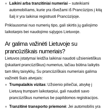
Laikini arba tranzitiniai numeriai
– suteikiami
automobiliams, kurie yra išvežami iš Prancūzijos į kitą
šalį ir yra laikinai registruoti Prancūzijoje.
Priklausomai nuo numerių tipo, gali skirtis jų galiojimo
laikotarpis bei naudojimo sąlygos Lietuvoje.
Ar galima važinėti Lietuvoje su
prancūziškais numeriais?
Lietuvos įstatymai leidžia laikinai naudoti užsienietiškus
(įskaitant prancūziškus) numerius, tačiau būtina laikytis
tam tikrų taisyklių. Su prancūziškais numeriais galima
važinėti šiais atvejais:
Trumpalaikis vizitas
: Užsienio piliečiai, atvykę į
Lietuvą trumpam laikotarpiui, gali naudoti savo
prancūziškus numerius be papildomos registracijos.
Tranzitinė transporto priemonė
: Jei automobilis yra