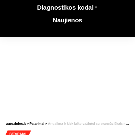
Diagnostikos kodai
Naujienos
autozinios.lt
>
Patarimai
>
Ar galima ir kiek laiko važinėti su prancūziškais numeriais?
PATARIMAI