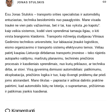
JONAS STULSKIS
Esu Jonas Stulskis – transporto srities specialistas ir automobilių
entuziastas, technika besidomintis nuo paauglystės. Mane visada
traukė ne vien pats važiavimas, bet ir tai, kas vyksta „po kapotu“:
kaip veikia sistemos, kodėl vieni sprendimai tarnauja ilgiau, o kiti
virsta brangiomis klaidomis. Transporto inžineriją studijavau Vilniaus
Gedimino technikos universitete, kur labiausiai įtraukė logistikos,
eismo organizavimo ir transporto sistemų efektyvumo temos. Vėliau
patirtį kaupiau Lietuvoje dirbdamas transporto įmonėse – teko rūpintis
autoparko valdymu, maršrutų planavimu, techninės priežiūros
procesais ir kasdieniais sprendimais, nuo kurių priklauso, ar technika
dirba, ar stovi. Visą gyvenimą domiuosi automobiliais: patikimumu,
eksploatacija, priežiūros logika ir tuo, kaip išvengti problemų dar prieš
joms atsirandant. Mano tikslas – paprastai ir aiškiai dalintis praktine
patirtimi, kad automobilis būtų ne loterija, o suprantamas, prižiūrimas
ir patikimas įrankis kasdienai.
Komentuoti