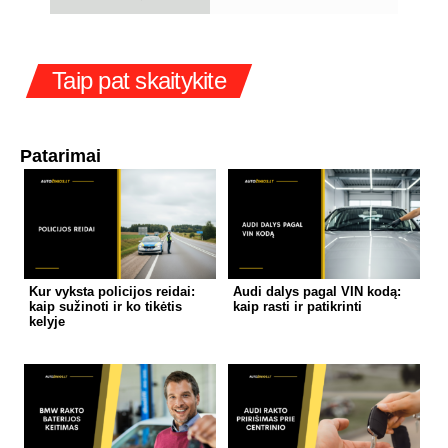
Taip pat skaitykite
Patarimai
Kur vyksta policijos reidai:
Audi dalys pagal VIN kodą:
kaip sužinoti ir ko tikėtis
kaip rasti ir patikrinti
kelyje