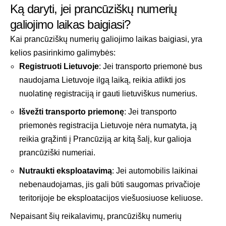
Ką daryti, jei prancūziškų numerių
galiojimo laikas baigiasi?
Kai prancūziškų numerių galiojimo laikas baigiasi, yra
kelios pasirinkimo galimybės:
Registruoti Lietuvoje
: Jei transporto priemonė bus
naudojama Lietuvoje ilgą laiką, reikia atlikti jos
nuolatinę registraciją ir gauti lietuviškus numerius.
Išvežti transporto priemonę
: Jei transporto
priemonės registracija Lietuvoje nėra numatyta, ją
reikia grąžinti į Prancūziją ar kitą šalį, kur galioja
prancūziški numeriai.
Nutraukti eksploatavimą
: Jei automobilis laikinai
nebenaudojamas, jis gali būti saugomas privačioje
teritorijoje be eksploatacijos viešuosiuose keliuose.
Nepaisant šių reikalavimų, prancūziškų numerių