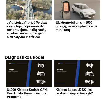
„Via Lietuva“ prieš Velykas
Elektromobiliams – 6000
vairuotojams praneša dėl
prieigų, savivaldybėms – 36
remontuojamų kelių ruožų:
mln. eurų
svarbiausia informacija ir
alternatyvūs maršrutai
Diagnostikos kodai
U1000 Klaidos Kodas: CAN-
Klaidos kodas U0422: ką
Bus Tinklo Komunikacijos
reiškia ir kaip sutvarkyti?
Problema