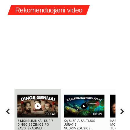
Rekomenduojami video
09:41
06:39
5 MOKSLININKAI, KURIE
KĄ SLEPIA BALTIJOS
KAS IŠRADO 
DINGO BE ŽINIOS PO
JŪRA? 5
MOKSLININK
SAVO IŠRADIMŲ:...
NUGRIMZDUSIOS...
TURIME BŪTI