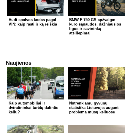
Audi spalvos kodas pagal
BMW F 750 GS apžvalga:
VIN: kaip rasti ir ką reiškia
kuro sąnaudos, dažniausios
ligos ir savininkų
atsiliepimai
Naujienos
Kaip automobiliai ir
Nutrenkiamų gyvūnų
dviratininkai turėtų dalintis
statistika Lietuvoje: auganti
keliu?
problema mūsų keliuose