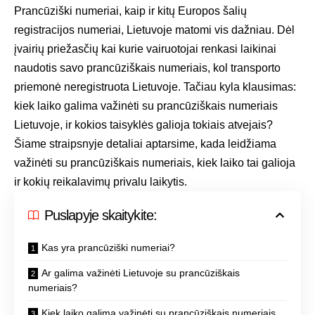
Prancūziški numeriai, kaip ir kitų Europos šalių
registracijos numeriai, Lietuvoje matomi vis dažniau. Dėl
įvairių priežasčių kai kurie vairuotojai renkasi laikinai
naudotis savo prancūziškais numeriais, kol transporto
priemonė neregistruota Lietuvoje. Tačiau kyla klausimas:
kiek laiko galima važinėti su prancūziškais numeriais
Lietuvoje, ir kokios taisyklės galioja tokiais atvejais?
Šiame straipsnyje detaliai aptarsime, kada leidžiama
važinėti su prancūziškais numeriais, kiek laiko tai galioja
ir kokių reikalavimų privalu laikytis.
Puslapyje skaitykite:
Kas yra prancūziški numeriai?
Ar galima važinėti Lietuvoje su prancūziškais
numeriais?
Kiek laiko galima važinėti su prancūziškais numeriais