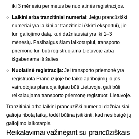
iki 3 mėnesių per metus be nuolatinės registracijos.
Laikini arba tranzitiniai numeriai
: Jeigu prancūziški
numeriai yra laikini ar tranzitiniai (skirti eksportui), jie
turi galiojimo datą, kuri dažniausiai yra iki 1–3
mėnesių. Pasibaigus šiam laikotarpiui, transporto
priemonė turi būti registruojama Lietuvoje arba
išgabenama iš šalies.
Nuolatinė registracija
: Jei transporto priemonė yra
registruota Prancūzijoje be laiko apribojimų, o jos
vairuotojas planuoja ilgiau būti Lietuvoje, gali būti
reikalaujama transporto priemonę registruoti Lietuvoje.
Tranzitiniai arba laikini prancūziški numeriai dažniausiai
galioja ribotą laiką, todėl būtina įsitikinti, kad nesibaigė jų
galiojimo laikotarpis.
Reikalavimai važinėjant su prancūziškais