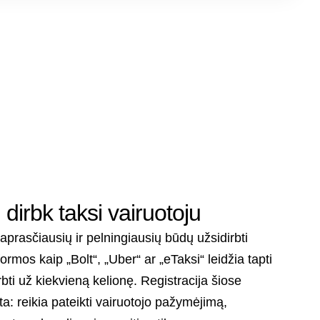
irbk taksi vairuotoju
prasčiausių ir pelningiausių būdų užsidirbti
rmos kaip „Bolt“, „Uber“ ar „eTaksi“ leidžia tapti
bti už kiekvieną kelionę. Registracija šiose
a: reikia pateikti vairuotojo pažymėjimą,