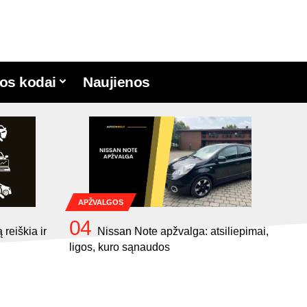
os kodai
Naujienos
APŽVALGOS
reiškia ir
Nissan Note apžvalga: atsiliepimai,
ligos, kuro sąnaudos