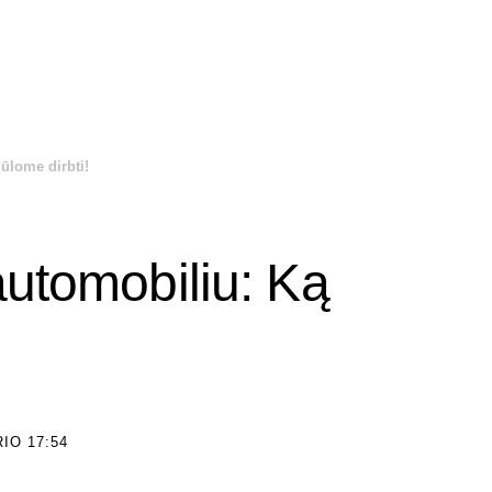
ūlome dirbti!
automobiliu: Ką
IO 17:54