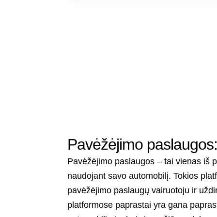
Pavėžėjimo paslaugos: d
Pavėžėjimo paslaugos – tai vienas iš pa
naudojant savo automobilį. Tokios platfo
pavėžėjimo paslaugų vairuotoju ir uždir
platformose paprastai yra gana paprast