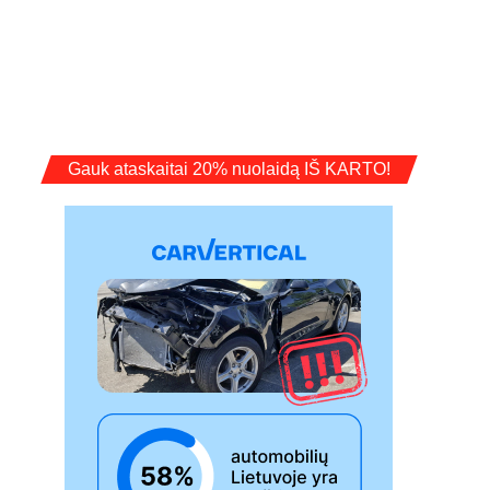
Gauk ataskaitai 20% nuolaidą IŠ KARTO!