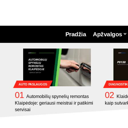
Pradžia
Apžvalgos
AUTO PASLAUGOS
DIAGNOSTIK
Automobilių spynelių remontas
Klaid
Klaipėdoje: geriausi meistrai ir patikimi
kaip sutvar
servisai