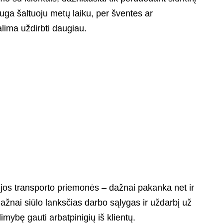
ga šaltuoju metų laiku, per šventes ar
galima uždirbti daugiau.
aujos transporto priemonės – dažnai pakanka net ir
žnai siūlo lanksčias darbo sąlygas ir uždarbį už
imybę gauti arbatpinigių iš klientų.