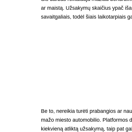
ar maistą. Užsakymų skaičius ypač išau
savaitgaliais, todėl šiais laikotarpiais 
Be to, nereikia turėti prabangios ar n
mažo miesto automobilio. Platformos da
kiekvieną atliktą užsakymą, taip pat gal