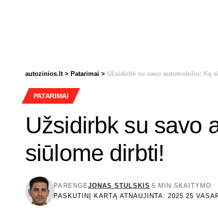
autozinios.lt
>
Patarimai
>
Užsidirbk su savo automobiliu: Ką si
PATARIMAI
Užsidirbk su savo 
siūlome dirbti!
PARENGĖ
JONAS STULSKIS
5 MIN SKAITYMO
PASKUTINĮ KARTĄ ATNAUJINTA: 2025 25 VASAR