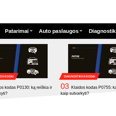
Patarimai
Auto paslaugos
Diagnostik
OS KODAI
DIAGNOSTIKOS KODAI
os kodas P0130: ką reiškia ir
Klaidos kodas P0755: ką 
kyti?
kaip sutvarkyti?