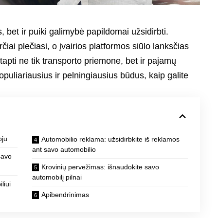
, bet ir puiki galimybė papildomai užsidirbti.
iai plečiasi, o įvairios platformos siūlo lanksčias
tapti ne tik transporto priemone, bet ir pajamų
opuliariausius ir pelningiausius būdus, kaip galite
oju
Automobilio reklama: užsidirbkite iš reklamos
ant savo automobilio
savo
Krovinių pervežimas: išnaudokite savo
automobilį pilnai
liui
Apibendrinimas