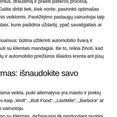
tus, draudimą ir praeiti patikros procesą.
ite dirbti tiek, kiek norite, pasirinkti optimalias
mis veiklomis. Pavėžėjimo paslaugų vairuotojai taip
dais, kurie padidina uždarbį, ypač savaitgaliais ar
iuansus: būtina užtikrinti automobilio švarą ir
auti su klientais mandagiai. Be to, reikia žinoti, kad
ų ir automobilio priežiūros išlaidos krenta ant jūsų
tymas: išnaudokite savo
ma veikla, puiki alternatyva yra maisto ir prekių
 kaip „Wolt“, „Bolt Food“, „LastMile“, „Barbora“ ar
o vairuotoju.
 su klientais, dažniausiai tik perduodant siuntinį