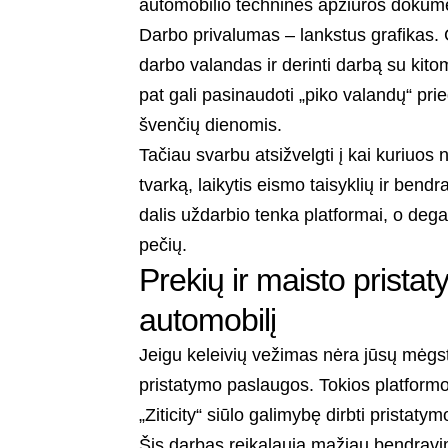
automobilio techninės apžiūros dokumen
Darbo privalumas – lankstus grafikas. Gal
darbo valandas ir derinti darbą su kito
pat gali pasinaudoti „piko valandų“ prie
švenčių dienomis.
Tačiau svarbu atsižvelgti į kai kuriuos n
tvarką, laikytis eismo taisyklių ir bendr
dalis uždarbio tenka platformai, o degal
pečių.
Prekių ir maisto prista
automobilį
Jeigu keleivių vežimas nėra jūsų mėgsta
pristatymo paslaugos. Tokios platformos
„Ziticity“ siūlo galimybę dirbti pristatym
Šis darbas reikalauja mažiau bendravimo