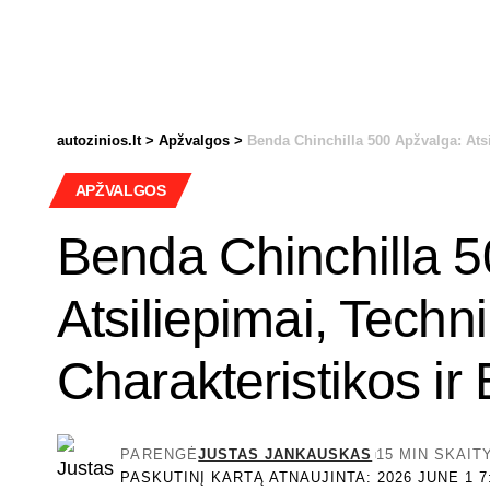
autozinios.lt
>
Apžvalgos
>
Benda Chinchilla 500 Apžvalga: Atsi
APŽVALGOS
Benda Chinchilla 5
Atsiliepimai, Techn
Charakteristikos ir
PARENGĖ
JUSTAS JANKAUSKAS
15 MIN SKAI
PASKUTINĮ KARTĄ ATNAUJINTA: 2026 JUNE 1 7