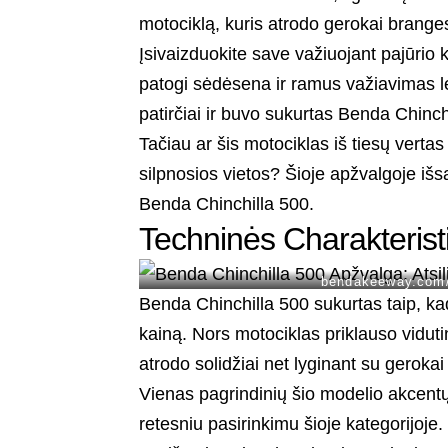
motociklą, kuris atrodo gerokai branges
Įsivaizduokite save važiuojant pajūrio 
patogi sėdėsena ir ramus važiavimas le
patirčiai ir buvo sukurtas Benda Chinch
Tačiau ar šis motociklas iš tiesų vert
silpnosios vietos? Šioje apžvalgoje išs
Benda Chinchilla 500.
Techninės Charakterist
bendakeeway.com/i
Benda Chinchilla 500 sukurtas taip, kad
kainą. Nors motociklas priklauso viduti
atrodo solidžiai net lyginant su geroka
Vienas pagrindinių šio modelio akcentų –
retesniu pasirinkimu šioje kategorijoje.