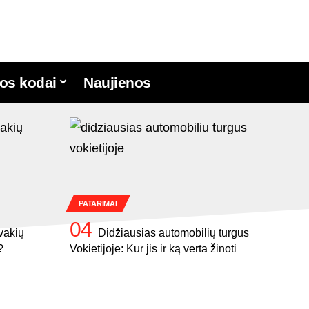
os kodai
Naujienos
PATARIMAI
vakių
Didžiausias automobilių turgus
?
Vokietijoje: Kur jis ir ką verta žinoti