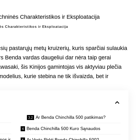
s Charakteristikos ir Eksploatacija
ių pastarųjų metų kruizerių, kuris sparčiai sulaukia
s Benda vardas daugeliui dar nėra taip gerai
saki, šis Kinijos gamintojas vis aktyviau plečia
modelius, kurie stebina ne tik išvaizda, bet ir
Ar Benda Chinchilla 500 patikimas?
Benda Chinchilla 500 Kuro Sąnaudos
mos ir
Ar Verta Pirkti Benda Chinchilla 500?