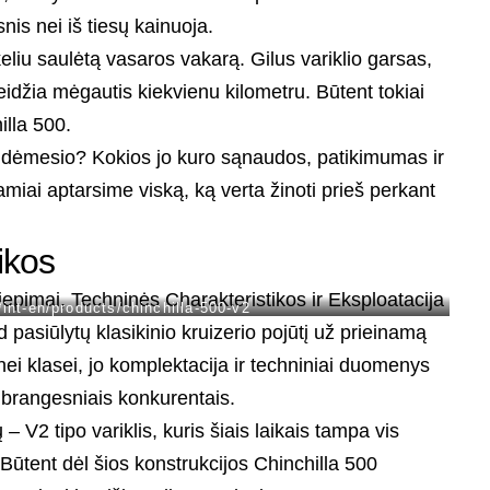
nis nei iš tiesų kainuoja.
keliu saulėtą vasaros vakarą. Gilus variklio garsas,
idžia mėgautis kiekvienu kilometru. Būtent tokiai
illa 500.
as dėmesio? Kokios jo kuro sąnaudos, patikimumas ir
amiai aptarsime viską, ką verta žinoti prieš perkant
ikos
nt-en/products/chinchilla-500-v2
 pasiūlytų klasikinio kruizerio pojūtį už prieinamą
nei klasei, jo komplektacija ir techniniai duomenys
i brangesniais konkurentais.
 V2 tipo variklis, kuris šiais laikais tampa vis
 Būtent dėl šios konstrukcijos Chinchilla 500