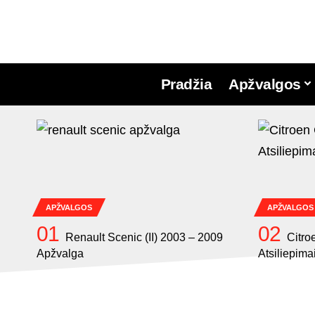
Pradžia
Apžvalgos
APŽVALGOS
APŽVALGOS
Renault Scenic (II) 2003 – 2009
Citro
Apžvalga
Atsiliepima