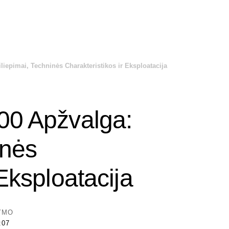
liepimai, Techninės Charakteristikos ir Eksploatacija
00 Apžvalga:
inės
 Eksploatacija
TYMO
:07