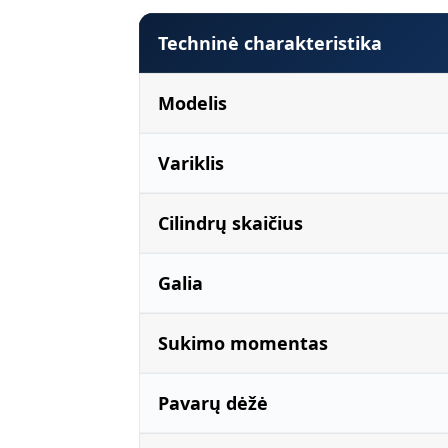
Techninė charakteristika
Modelis
Variklis
Cilindrų skaičius
Galia
Sukimo momentas
Pavarų dėžė