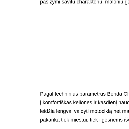
pasižymi savitu charakteriu, maloniu g
Pagal techninius parametrus Benda Chin
į komfortiškas keliones ir kasdienį na
leidžia lengvai valdyti motociklą net 
pakanka tiek miestui, tiek ilgesnėms i