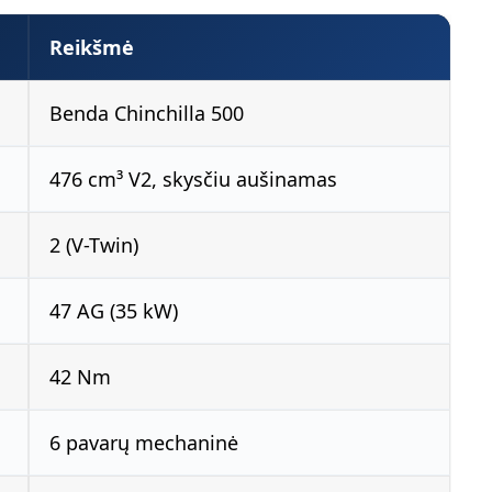
Reikšmė
Benda Chinchilla 500
476 cm³ V2, skysčiu aušinamas
2 (V-Twin)
47 AG (35 kW)
42 Nm
6 pavarų mechaninė