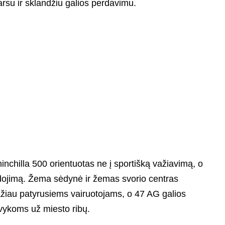
arsu ir sklandžiu galios perdavimu.
chilla 500 orientuotas ne į sportišką važiavimą, o
udojimą. Žema sėdynė ir žemas svorio centras
mažiau patyrusiems vairuotojams, o 47 AG galios
švykoms už miesto ribų.