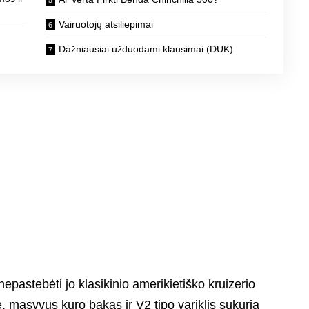
Vairuotojų atsiliepimai
Dažniausiai užduodami klausimai (DUK)
epastebėti jo klasikinio amerikietiško kruizerio
, masyvus kuro bakas ir V2 tipo variklis sukuria