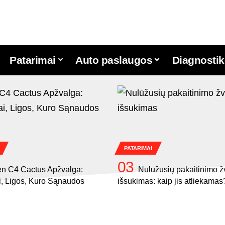
Patarimai
Auto paslaugos
Diagnostik
PATARIMAI
en C4 Cactus Apžvalga:
Nulūžusių pakaitinimo ž
i, Ligos, Kuro Sąnaudos
išsukimas: kaip jis atliekamas