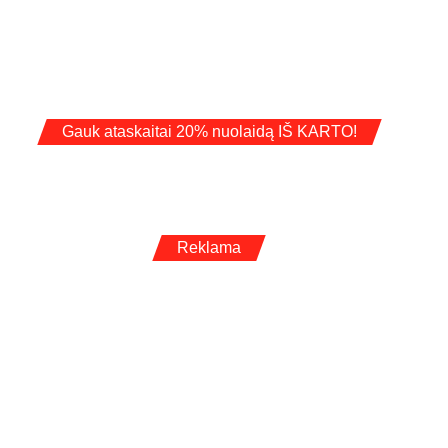
Gauk ataskaitai 20% nuolaidą IŠ KARTO!
Reklama