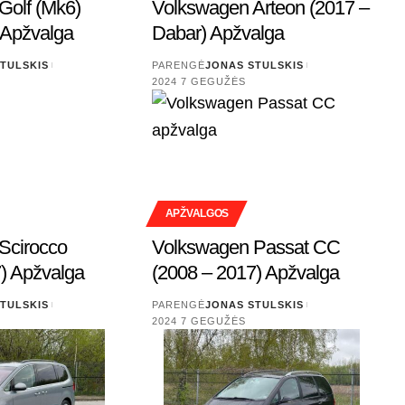
Golf (Mk6)
Volkswagen Arteon (2017 –
 Apžvalga
Dabar) Apžvalga
TULSKIS
PARENGĖ
JONAS STULSKIS
2024 7 GEGUŽĖS
APŽVALGOS
Scirocco
Volkswagen Passat CC
) Apžvalga
(2008 – 2017) Apžvalga
TULSKIS
PARENGĖ
JONAS STULSKIS
2024 7 GEGUŽĖS