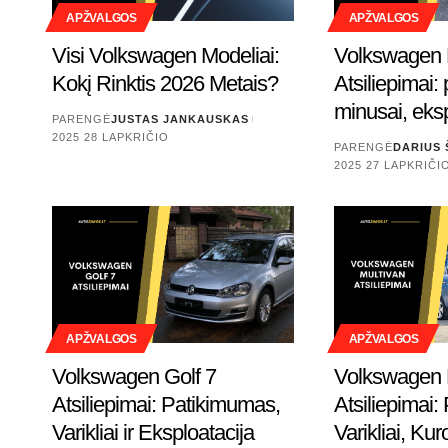
APŽVALGOS
APŽVALGOS
Visi Volkswagen Modeliai:
Volkswagen 
Kokį Rinktis 2026 Metais?
Atsiliepimai: 
minusai, eksp
PARENGĖ
JUSTAS JANKAUSKAS
2025 28 LAPKRIČIO
PARENGĖ
DARIUS 
2025 27 LAPKRIČI
APŽVALGOS
APŽVALGOS
Volkswagen Golf 7
Volkswagen 
Atsiliepimai: Patikimumas,
Atsiliepimai
Varikliai ir Eksploatacija
Varikliai, Ku