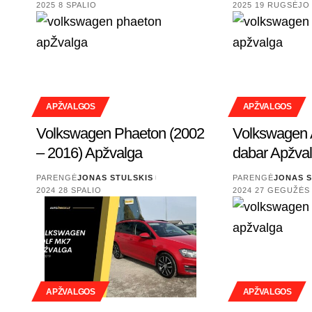
2025 8 SPALIO
2025 19 RUGSĖJO
APŽVALGOS
APŽVALGOS
Volkswagen Phaeton (2002
Volkswagen 
– 2016) Apžvalga
dabar Apžva
PARENGĖ
JONAS STULSKIS
PARENGĖ
JONAS S
2024 28 SPALIO
2024 27 GEGUŽĖS
APŽVALGOS
APŽVALGOS