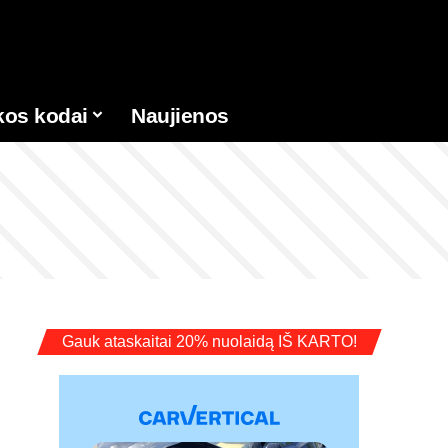
kos kodai
Naujienos
Gauk ataskaitai 20% nuolaidą IŠ KARTO!