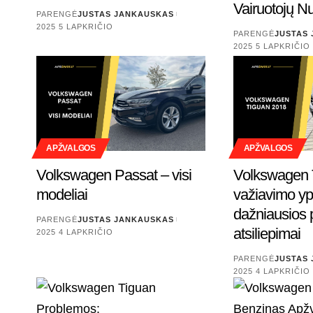
Vairuotojų 
PARENGĖ
JUSTAS JANKAUSKAS
2025 5 LAPKRIČIO
PARENGĖ
JUSTAS
2025 5 LAPKRIČIO
APŽVALGOS
APŽVALGOS
Volkswagen Passat – visi
Volkswagen 
modeliai
važiavimo yp
dažniausios 
PARENGĖ
JUSTAS JANKAUSKAS
atsiliepimai
2025 4 LAPKRIČIO
PARENGĖ
JUSTAS
2025 4 LAPKRIČIO