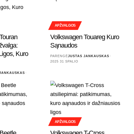
APŽVALGOS
Touran
Volkswagen Touareg Kuro
žvalga:
Sąnaudos
 Ligos, Kuro
PARENGĖ
JUSTAS JANKAUSKAS
2025 31 SPALIO
 JANKAUSKAS
APŽVALGOS
Beetle
Volkswagen T-Cross