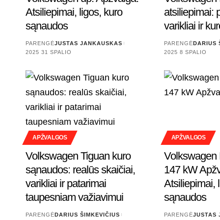
Atsiliepimai, ligos, kuro
atsiliepimai:
sąnaudos
varikliai ir 
PARENGĖ
JUSTAS JANKAUSKAS
PARENGĖ
DARIUS 
2025 31 SPALIO
2025 8 SPALIO
APŽVALGOS
APŽVALGOS
Volkswagen Tiguan kuro
Volkswagen 
sąnaudos: realūs skaičiai,
147 kW Apžv
varikliai ir patarimai
Atsiliepimai, 
taupesniam važiavimui
sąnaudos
PARENGĖ
DARIUS ŠIMKEVIČIUS
PARENGĖ
JUSTAS