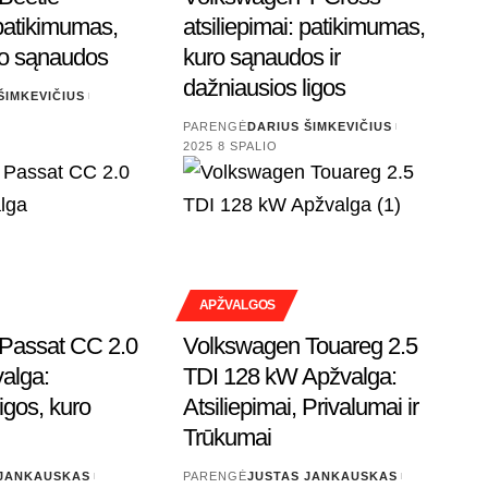
 patikimumas,
atsiliepimai: patikimumas,
kuro sąnaudos
kuro sąnaudos ir
dažniausios ligos
ŠIMKEVIČIUS
PARENGĖ
DARIUS ŠIMKEVIČIUS
2025 8 SPALIO
APŽVALGOS
Passat CC 2.0
Volkswagen Touareg 2.5
alga:
TDI 128 kW Apžvalga:
ligos, kuro
Atsiliepimai, Privalumai ir
Trūkumai
 JANKAUSKAS
PARENGĖ
JUSTAS JANKAUSKAS