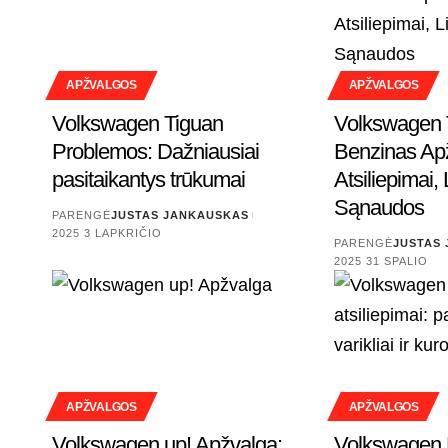
APŽVALGOS
APŽVALGOS
Volkswagen Tiguan
Volkswagen 
Problemos: Dažniausiai
Benzinas Ap
pasitaikantys trūkumai
Atsiliepimai,
Sąnaudos
PARENGĖ
JUSTAS JANKAUSKAS
2025 3 LAPKRIČIO
PARENGĖ
JUSTAS
2025 31 SPALIO
APŽVALGOS
APŽVALGOS
Volkswagen up! Apžvalga:
Volkswagen 