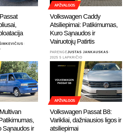
APŽVALGOS
Passat
Volkswagen Caddy
pliusai,
Atsiliepimai: Patikimumas,
loatacija
Kuro Sąnaudos ir
Vairuotojų Patirtis
ŠIMKEVIČIUS
O
PARENGĖ
JUSTAS JANKAUSKAS
2025 5 LAPKRIČIO
APŽVALGOS
Multivan
Volkswagen Passat B8:
: Patikimumas,
Varikliai, dažniausios ligos ir
ro Sąnaudos ir
atsiliepimai