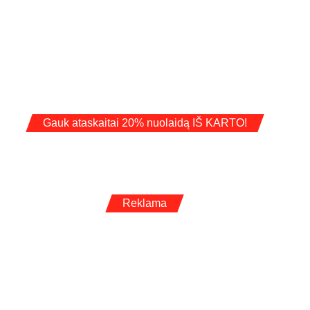
Gauk ataskaitai 20% nuolaidą IŠ KARTO!
Reklama