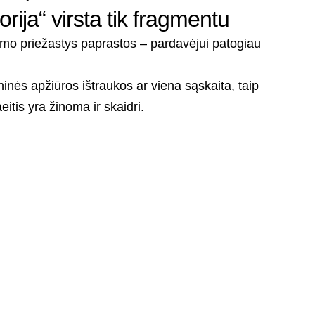
rija“ virsta tik fragmentu
imo priežastys paprastos – pardavėjui patogiau
inės apžiūros ištraukos ar viena sąskaita, taip
eitis yra žinoma ir skaidri.