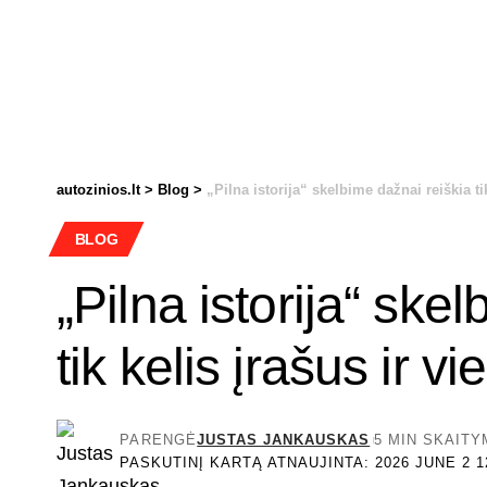
autozinios.lt
>
Blog
>
„Pilna istorija“ skelbime dažnai reiškia ti
BLOG
„Pilna istorija“ ske
tik kelis įrašus ir v
PARENGĖ
JUSTAS JANKAUSKAS
5 MIN SKAIT
PASKUTINĮ KARTĄ ATNAUJINTA: 2026 JUNE 2 1