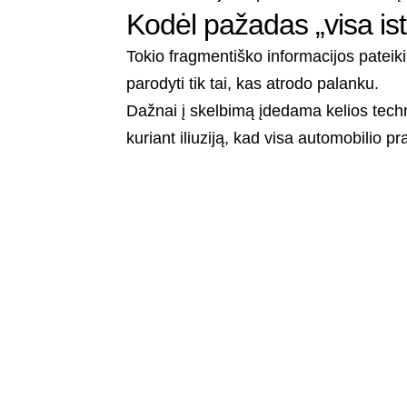
Kodėl pažadas „visa isto
Tokio fragmentiško informacijos pateik
parodyti tik tai, kas atrodo palanku.
Dažnai į skelbimą įdedama kelios techn
kuriant iliuziją, kad visa automobilio pra