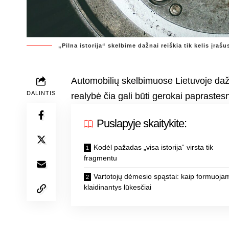
„Pilna istorija“ skelbime dažnai reiškia tik kelis įrašu
Automobilių skelbimuose Lietuvoje dažn
DALINTIS
realybė čia gali būti gerokai paprastesn
Puslapyje skaitykite:
Kodėl pažadas „visa istorija“ virsta tik
fragmentu
Vartotojų dėmesio spąstai: kaip formuoja
klaidinantys lūkesčiai