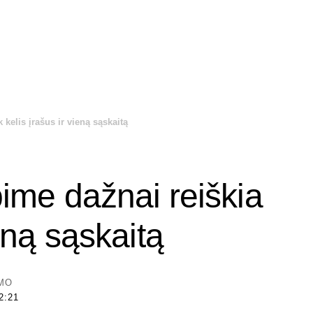
k kelis įrašus ir vieną sąskaitą
lbime dažnai reiškia
ieną sąskaitą
YMO
2:21