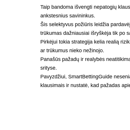
Taip bandoma išvengti nepatogių klaus
ankstesnius savininkus.
Šis selektyvus požiūris leidžia pardavė
trūkumas dažniausiai išryškėja tik po s
Pirkėjui tokia strategija kelia realią riz
ar trūkumus nieko nežinojo.
Panašūs pažadų ir realybės neatitikimai
srityse.
Pavyzdžiui,
SmartBettingGuide
nesenia
klausimais ir nustatė, kad pažadas apie 