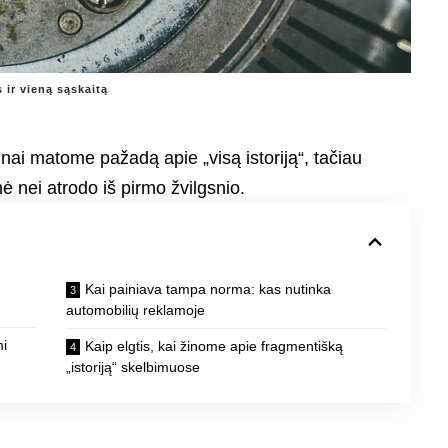
s ir vieną sąskaitą
ai matome pažadą apie „visą istoriją“, tačiau
ė nei atrodo iš pirmo žvilgsnio.
Kai painiava tampa norma: kas nutinka
automobilių reklamoje
mi
Kaip elgtis, kai žinome apie fragmentišką
„istoriją“ skelbimuose