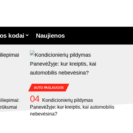
os kodai
Naujienos
AUTO PASLAUGOS
iliepimai:
Kondicionierių pildymas
trūkumai
Panevėžyje: kur kreiptis, kai automobilis
nebevėsina?