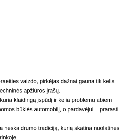
raeities vaizdo, pirkėjas dažnai gauna tik kelis
techninės apžiūros įrašų.
kuria klaidingą įspūdį ir kelia problemų abiem
žinomos būklės automobilį, o pardavėjui – prarasti
sia neskaidrumo tradiciją, kurią skatina nuolatinės
rinkoje.