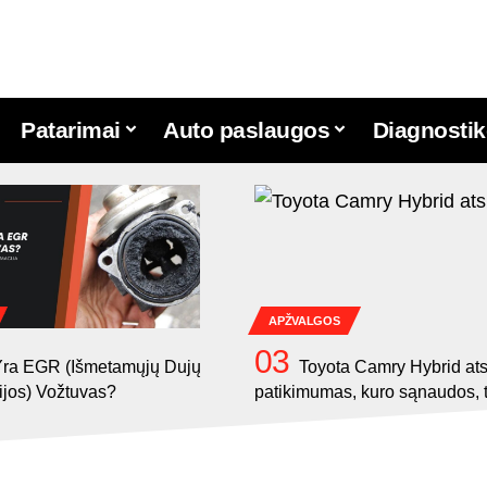
Patarimai
Auto paslaugos
Diagnostik
APŽVALGOS
Yra EGR (Išmetamųjų Dujų
Toyota Camry Hybrid ats
ijos) Vožtuvas?
patikimumas, kuro sąnaudos, 