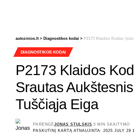
autozinios.lt
>
Diagnostikos kodai
>
P2173 Klaidos Kodas: Įsiu
DIAGNOSTIKOS KODAI
P2173 Klaidos Koda
Srautas Aukštesnis
Tuščiąja Eiga
PARENGĖ
JONAS STULSKIS
3 MIN SKAITYMO
PASKUTINĮ KARTĄ ATNAUJINTA: 2025 JULY 29 