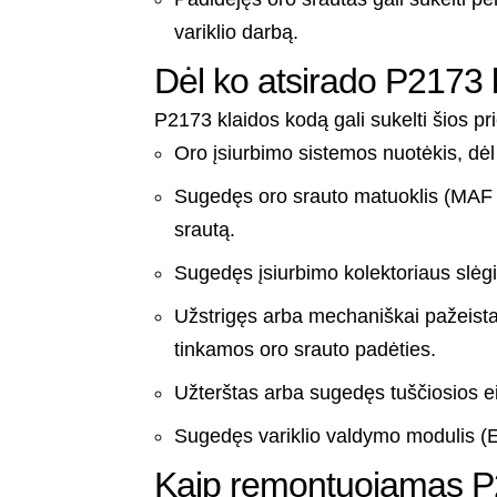
variklio darbą.
Dėl ko atsirado P2173 
P2173 klaidos kodą gali sukelti šios pr
Oro įsiurbimo sistemos nuotėkis, dėl
Sugedęs oro srauto matuoklis (MAF ju
srautą.
Sugedęs įsiurbimo kolektoriaus slėgio 
Užstrigęs arba mechaniškai pažeist
tinkamos oro srauto padėties.
Užterštas arba sugedęs tuščiosios e
Sugedęs variklio valdymo modulis (
Kaip remontuojamas P