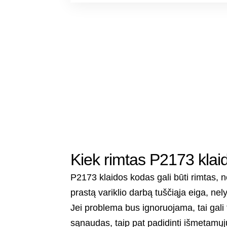
Kiek rimtas P2173 kla
P2173 klaidos kodas gali būti rimtas, n
prastą variklio darbą tuščiąja eiga, nel
Jei problema bus ignoruojama, tai gali t
sąnaudas, taip pat padidinti išmetamųjų