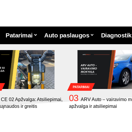
Patarimai
Auto paslaugos
Diagnostik
PATARIMAI
E 02 Apžvalga: Atsiliepimai,
ARV Auto – vairavimo m
sąnaudos ir greitis
apžvalga ir atsiliepimai