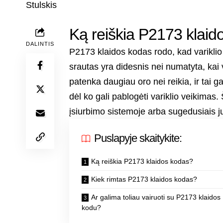
Ką reiškia P2173 klaid
DALINTIS
P2173 klaidos kodas rodo, kad variklio
srautas yra didesnis nei numatyta, kai var
patenka daugiau oro nei reikia, ir tai ga
dėl ko gali pablogėti variklio veikimas
įsiurbimo sistemoje arba sugedusiais jut
Puslapyje skaitykite:
Ką reiškia P2173 klaidos kodas?
Kiek rimtas P2173 klaidos kodas?
Ar galima toliau vairuoti su P2173 klaidos
kodu?