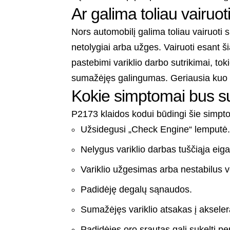
Ar galima toliau vairuo
Nors automobilį galima toliau vairuoti s
netolygiai arba užges. Vairuoti esant 
pastebimi variklio darbo sutrikimai, to
sumažėjęs galingumas. Geriausia kuo gre
Kokie simptomai bus s
P2173 klaidos kodui būdingi šie simpt
Užsidegusi „Check Engine“ lemputė
Nelygus variklio darbas tuščiąja eiga
Variklio užgesimas arba nestabilus v
Padidėję degalų sąnaudos.
Sumažėjęs variklio atsakas į aksele
Padidėjęs oro srautas gali sukelti per 