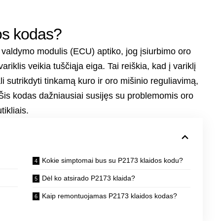
os kodas?
 valdymo modulis (ECU) aptiko, jog įsiurbimo oro
iklis veikia tuščiąja eiga. Tai reiškia, kad į variklį
li sutrikdyti tinkamą kuro ir oro mišinio reguliavimą,
. Šis kodas dažniausiai susijęs su problemomis oro
ikliais.
Kokie simptomai bus su P2173 klaidos kodu?
Dėl ko atsirado P2173 klaida?
Kaip remontuojamas P2173 klaidos kodas?