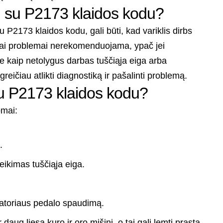
ti su P2173 klaidos kodu?
u P2173 klaidos kodu, gali būti, kad variklis dirbs
šiai problemai nerekomenduojama, ypač jei
kie kaip netolygus darbas tuščiąja eiga arba
ičiau atlikti diagnostiką ir pašalinti problemą.
u P2173 klaidos kodu?
omai:
.
.
eikimas tuščiąja eiga.
ratoriaus pedalo spaudimą.
daug liesą kuro ir oro mišinį, o tai gali lemti prastą