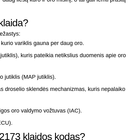
klaida?
iežastys:
 kurio variklis gauna per daug oro.
tiklis), kuris pateikia netikslius duomenis apie oro
jutiklis (MAP jutiklis).
as droselio sklendės mechanizmas, kuris nepalaiko
igos oro valdymo vožtuvas (IAC).
ECU).
2173 klaidos kodas?