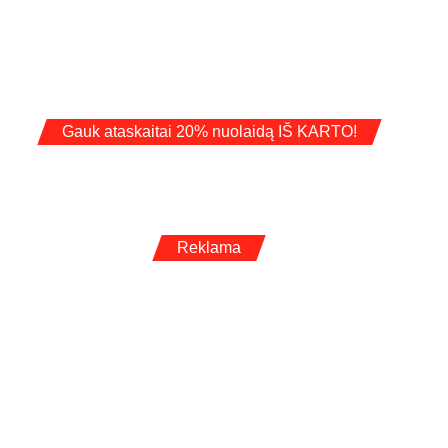
Gauk ataskaitai 20% nuolaidą IŠ KARTO!
Reklama