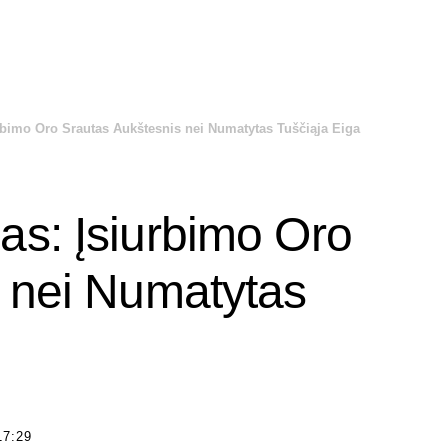
rbimo Oro Srautas Aukštesnis nei Numatytas Tuščiąja Eiga
s: Įsiurbimo Oro
 nei Numatytas
17:29