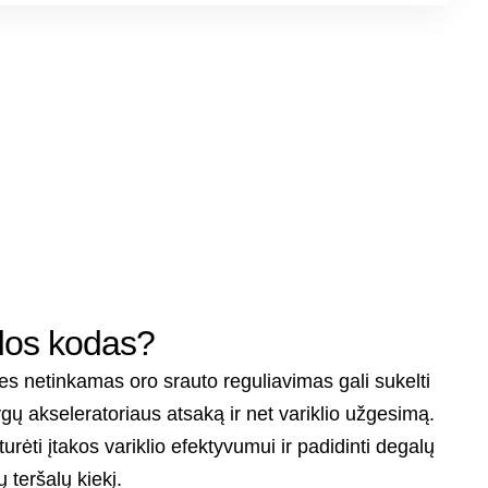
idos kodas?
es netinkamas oro srauto reguliavimas gali sukelti
ygų akseleratoriaus atsaką ir net variklio užgesimą.
urėti įtakos variklio efektyvumui ir padidinti degalų
 teršalų kiekį.