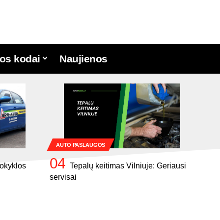
os kodai
Naujienos
AUTO PASLAUGOS
okyklos
Tepalų keitimas Vilniuje: Geriausi
servisai