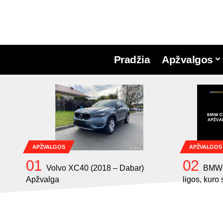
Pradžia
Apžvalgos
APŽVALGOS
APŽVALGOS
Volvo XC40 (2018 – Dabar)
BMW C
Apžvalga
ligos, kuro 