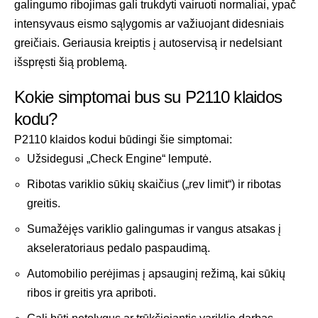
galingumo ribojimas gali trukdyti vairuoti normaliai, ypač
intensyvaus eismo sąlygomis ar važiuojant didesniais
greičiais. Geriausia kreiptis į autoservisą ir nedelsiant
išspręsti šią problemą.
Kokie simptomai bus su P2110 klaidos
kodu?
P2110 klaidos kodui būdingi šie simptomai:
Užsidegusi „Check Engine“ lemputė.
Ribotas variklio sūkių skaičius („rev limit“) ir ribotas
greitis.
Sumažėjęs variklio galingumas ir vangus atsakas į
akseleratoriaus pedalo paspaudimą.
Automobilio perėjimas į apsauginį režimą, kai sūkių
ribos ir greitis yra apriboti.