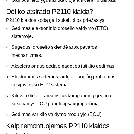
Gali būti netolygus ar trūkčiojantis variklio darbas.
Dėl ko atsirado P2110 klaida?
P2110 klaidos kodą gali sukelti šios priežastys:
Gedimas elektroninio droselio valdymo (ETC)
sistemoje.
Sugedusi droselio sklendė arba pavaros
mechanizmas.
Akseleratoriaus pedalo padėties jutiklio gedimas.
Elektroninės sistemos laidų ar jungčių problemos,
susijusios su ETC sistema.
Kiti variklio ar transmisijos komponentų gedimai,
sukeliantys ECU įjungti apsauginį režimą.
Gedimas variklio valdymo modulyje (ECU).
Kaip remontuojamas P2110 klaidos