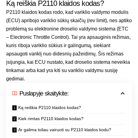
Ką reiškia P2110 klaidos kodas?
P2110 klaidos kodas rodo, kad variklio valdymo modulis
(ECU) apribojo variklio sūkių skaičių (rev limit), nes aptiko
problemą su elektronine droselio valdymo sistema (ETC
– Electronic Throttle Control). Tai yra apsauginis režimas,
kuris riboja variklio sūkius ir galingumą, siekiant
apsaugoti variklį nuo didesnių pažeidimų. Šis režimas
įsijungia, kai ECU nustato, kad droselio sistema neveikia
tinkamai arba kad yra kiti su variklio valdymu susiję
gedimai.
Puslapyje skaitykite:
Ką reiškia P2110 klaidos kodas?
Kiek rimtas P2110 klaidos kodas?
Ar galima toliau vairuoti su P2110 klaidos kodu?