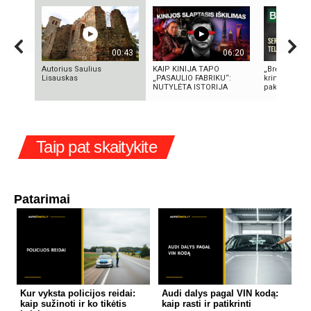
00:43
06:20
Autorius Saulius
KAIP KINIJA TAPO
„Bręstantis b
Lisauskas
„PASAULIO FABRIKU“:
kriminalinis 
NUTYLĖTA ISTORIJA
pakeitęs telev
Taip pat skaitykite
Patarimai
Kur vyksta policijos reidai:
Audi dalys pagal VIN kodą:
kaip sužinoti ir ko tikėtis
kaip rasti ir patikrinti