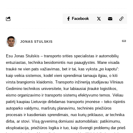
Facebook
JONAS STULSKIS
Esu Jonas Stulskis – transporto srities specialistas ir automobilių
entuziastas, technika besidomintis nuo paauglystės. Mane visada
traukė ne vien pats važiavimas, bet ir tai, kas vyksta „po kapotu“:
kaip veikia sistemos, kodėl vieni sprendimai tarnauja ilgiau, o kiti
virsta brangiomis klaidomis. Transporto inžineriją studijavau Vilniaus
Gedimino technikos universitete, kur labiausiai įtraukė logistikos,
eismo organizavimo ir transporto sistemų efektyvumo temos. Vėliau
patirtį kaupiau Lietuvoje dirbdamas transporto įmonėse – teko rūpintis
autoparko valdymu, maršrutų planavimu, techninės priežiūros
procesais ir kasdieniais sprendimais, nuo kurių priklauso, ar technika
dirba, ar stovi. Visą gyvenimą domiuosi automobiliais: patikimumu,
eksploatacija, priežiūros logika ir tuo, kaip išvengti problemų dar prieš