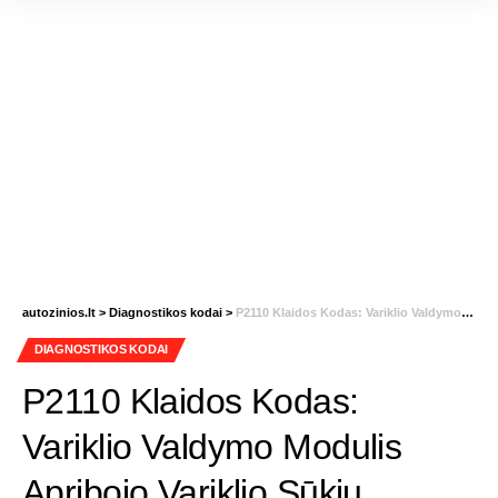
autozinios.lt
>
Diagnostikos kodai
>
P2110 Klaidos Kodas: Variklio Valdymo Modulis Apribojo Variklio Sūkių Skaičių (Rev Limit) dėl ETC Sistemos Gedimo
DIAGNOSTIKOS KODAI
P2110 Klaidos Kodas:
Variklio Valdymo Modulis
Apribojo Variklio Sūkių