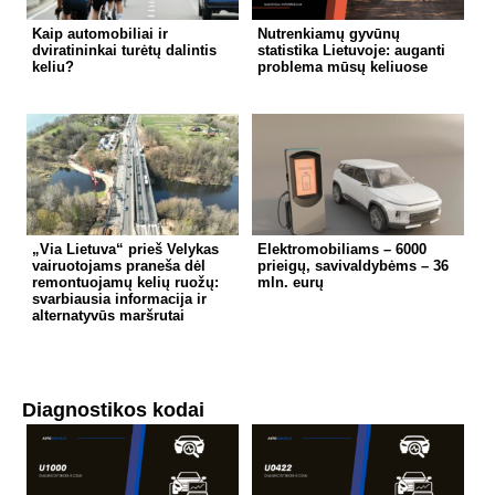
Kaip automobiliai ir
Nutrenkiamų gyvūnų
dviratininkai turėtų dalintis
statistika Lietuvoje: auganti
keliu?
problema mūsų keliuose
„Via Lietuva“ prieš Velykas
Elektromobiliams – 6000
vairuotojams praneša dėl
prieigų, savivaldybėms – 36
remontuojamų kelių ruožų:
mln. eurų
svarbiausia informacija ir
alternatyvūs maršrutai
Diagnostikos kodai