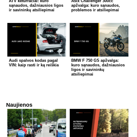
ATV keturračiai: kuro
Asix Challenger 300cc
sąnaudos, dažniausios ligos
apžvalga: kuro sąnaudos,
ir savininkų atsiliepimai
problemos ir atsiliepimai
Audi spalvos kodas pagal
BMW F 750 GS apžvalga:
VIN: kaip rasti ir ką reiškia
kuro sąnaudos, dažniausios
ligos ir savininkų
atsiliepimai
Naujienos