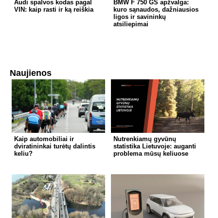
Audi spalvos kodas pagal
BMW F 750 GS apžvalga:
VIN: kaip rasti ir ką reiškia
kuro sąnaudos, dažniausios
ligos ir savininkų
atsiliepimai
Naujienos
Kaip automobiliai ir
Nutrenkiamų gyvūnų
dviratininkai turėtų dalintis
statistika Lietuvoje: auganti
keliu?
problema mūsų keliuose