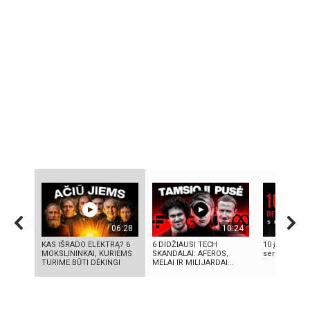
06:28
10:24
KAS IŠRADO ELEKTRĄ? 6
6 DIDŽIAUSI TECH
10 įsimintinų
MOKSLININKAI, KURIEMS
SKANDALAI: AFEROS,
serialų
TURIME BŪTI DĖKINGI
MELAI IR MILIJARDAI...