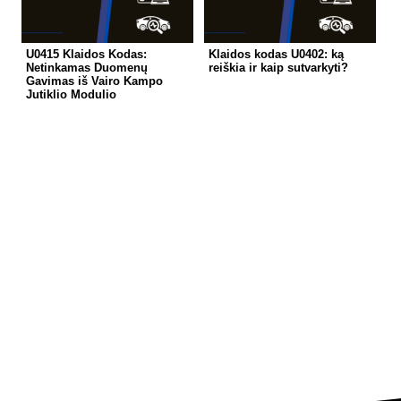
U0415 Klaidos Kodas:
Klaidos kodas U0402: ką
Netinkamas Duomenų
reiškia ir kaip sutvarkyti?
Gavimas iš Vairo Kampo
Jutiklio Modulio