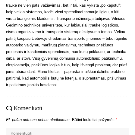
traukė ne vien pats važiavimas, bet ir tai, kas vyksta „po kapotu“:
kaip veikia sistemos, kodėl vieni sprendimai tarnauja ilgiau, o kiti
virsta brangiomis klaidomis. Transporto inžineriją studijavau Vilniaus
Gedimino technikos universitete, kur labiausiai įtraukė logistikos,
eismo organizavimo ir transporto sistemų efektyvumo temos. Vėliau
patirtį kaupiau Lietuvoje dirbdamas transporto įmonėse – teko rūpintis
autoparko valdymu, maršrutų planavimu, techninės priežiūros
procesais ir kasdieniais sprendimais, nuo kurių priklauso, ar technika
dirba, ar stovi. Visą gyvenimą domiuosi automobiliais: patikimumu,
eksploatacija, priežiūros logika ir tuo, kaip išvengti problemų dar prieš
joms atsirandant. Mano tikslas – paprastai ir aiškiai dalintis praktine
patirtimi, kad automobilis būtų ne loterija, o suprantamas, prižiūrimas
ir patikimas įrankis kasdienai.
Komentuoti
El. pašto adresas nebus skelbiamas.
Būtini laukeliai pažymėti
*