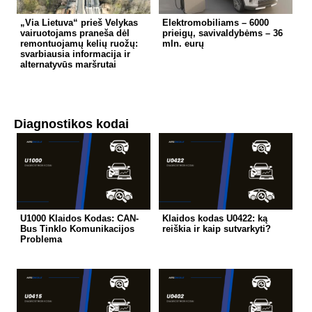
„Via Lietuva“ prieš Velykas
Elektromobiliams – 6000
vairuotojams praneša dėl
prieigų, savivaldybėms – 36
remontuojamų kelių ruožų:
mln. eurų
svarbiausia informacija ir
alternatyvūs maršrutai
Diagnostikos kodai
U1000 Klaidos Kodas: CAN-
Klaidos kodas U0422: ką
Bus Tinklo Komunikacijos
reiškia ir kaip sutvarkyti?
Problema