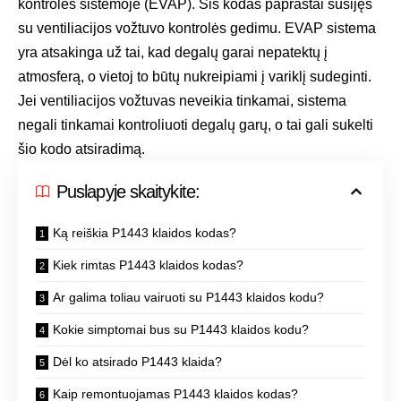
kontrolės sistemoje (EVAP). Šis kodas paprastai susijęs
su ventiliacijos vožtuvo kontrolės gedimu. EVAP sistema
yra atsakinga už tai, kad degalų garai nepatektų į
atmosferą, o vietoj to būtų nukreipiami į variklį sudeginti.
Jei ventiliacijos vožtuvas neveikia tinkamai, sistema
negali tinkamai kontroliuoti degalų garų, o tai gali sukelti
šio kodo atsiradimą.
Puslapyje skaitykite:
Ką reiškia P1443 klaidos kodas?
Kiek rimtas P1443 klaidos kodas?
Ar galima toliau vairuoti su P1443 klaidos kodu?
Kokie simptomai bus su P1443 klaidos kodu?
Dėl ko atsirado P1443 klaida?
Kaip remontuojamas P1443 klaidos kodas?