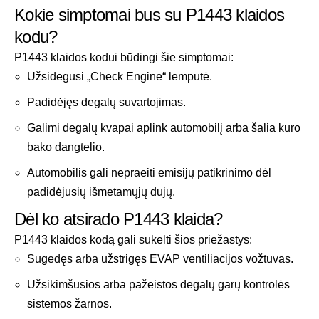
Kokie simptomai bus su P1443 klaidos
kodu?
P1443 klaidos kodui būdingi šie simptomai:
Užsidegusi „Check Engine“ lemputė.
Padidėjęs degalų suvartojimas.
Galimi degalų kvapai aplink automobilį arba šalia kuro
bako dangtelio.
Automobilis gali nepraeiti emisijų patikrinimo dėl
padidėjusių išmetamųjų dujų.
Dėl ko atsirado P1443 klaida?
P1443 klaidos kodą gali sukelti šios priežastys:
Sugedęs arba užstrigęs EVAP ventiliacijos vožtuvas.
Užsikimšusios arba pažeistos degalų garų kontrolės
sistemos žarnos.