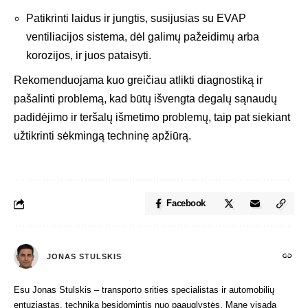
Patikrinti laidus ir jungtis, susijusias su EVAP
ventiliacijos sistema, dėl galimų pažeidimų arba
korozijos, ir juos pataisyti.
Rekomenduojama kuo greičiau atlikti diagnostiką ir
pašalinti problemą, kad būtų išvengta degalų sąnaudų
padidėjimo ir teršalų išmetimo problemų, taip pat siekiant
užtikrinti sėkmingą techninę apžiūrą.
Facebook
JONAS STULSKIS
Esu Jonas Stulskis – transporto srities specialistas ir automobilių
entuziastas, technika besidomintis nuo paauglystės. Mane visada