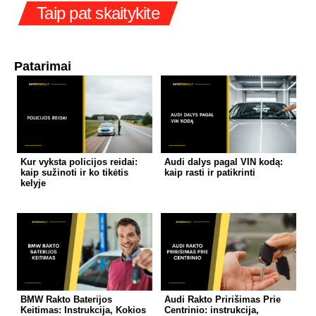
Taip pat skaitykite
Patarimai
Kur vyksta policijos reidai:
Audi dalys pagal VIN kodą:
kaip sužinoti ir ko tikėtis
kaip rasti ir patikrinti
kelyje
BMW Rakto Baterijos
Audi Rakto Pririšimas Prie
Keitimas: Instrukcija, Kokios
Centrinio: instrukcija,