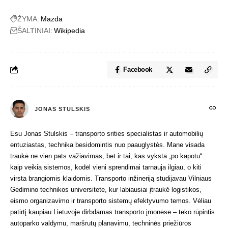
ŽYMA:
Mazda
ŠALTINIAI:
Wikipedia
Facebook
JONAS STULSKIS
Esu Jonas Stulskis – transporto srities specialistas ir automobilių
entuziastas, technika besidomintis nuo paauglystės. Mane visada
traukė ne vien pats važiavimas, bet ir tai, kas vyksta „po kapotu“:
kaip veikia sistemos, kodėl vieni sprendimai tarnauja ilgiau, o kiti
virsta brangiomis klaidomis. Transporto inžineriją studijavau Vilniaus
Gedimino technikos universitete, kur labiausiai įtraukė logistikos,
eismo organizavimo ir transporto sistemų efektyvumo temos. Vėliau
patirtį kaupiau Lietuvoje dirbdamas transporto įmonėse – teko rūpintis
autoparko valdymu, maršrutų planavimu, techninės priežiūros