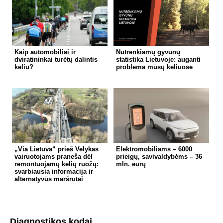
Kaip automobiliai ir
Nutrenkiamų gyvūnų
dviratininkai turėtų dalintis
statistika Lietuvoje: auganti
keliu?
problema mūsų keliuose
„Via Lietuva“ prieš Velykas
Elektromobiliams – 6000
vairuotojams praneša dėl
prieigų, savivaldybėms – 36
remontuojamų kelių ruožų:
mln. eurų
svarbiausia informacija ir
alternatyvūs maršrutai
Diagnostikos kodai