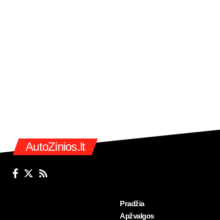
AutoZinios.lt
Pradžia
Apžvalgos