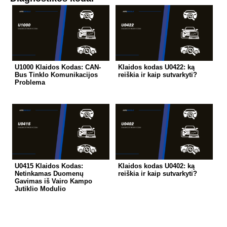
U1000 Klaidos Kodas: CAN-
Klaidos kodas U0422: ką
Bus Tinklo Komunikacijos
reiškia ir kaip sutvarkyti?
Problema
U0415 Klaidos Kodas:
Klaidos kodas U0402: ką
Netinkamas Duomenų
reiškia ir kaip sutvarkyti?
Gavimas iš Vairo Kampo
Jutiklio Modulio