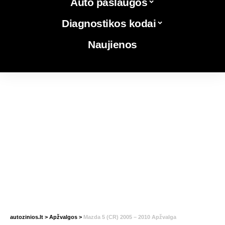
Auto paslaugos
Diagnostikos kodai
Naujienos
autozinios.lt
>
Apžvalgos
>
Mazda 5 (CR) 2005 – 2010 Apžvalga