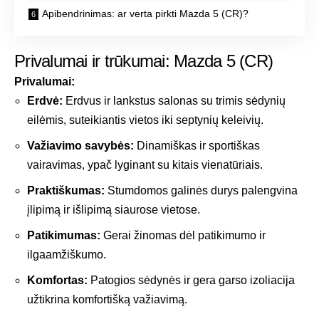
Apibendrinimas: ar verta pirkti Mazda 5 (CR)?
Privalumai ir trūkumai: Mazda 5 (CR)
Privalumai:
Erdvė:
Erdvus ir lankstus salonas su trimis sėdynių
eilėmis, suteikiantis vietos iki septynių keleivių.
Važiavimo savybės:
Dinamiškas ir sportiškas
vairavimas, ypač lyginant su kitais vienatūriais.
Praktiškumas:
Stumdomos galinės durys palengvina
įlipimą ir išlipimą siaurose vietose.
Patikimumas:
Gerai žinomas dėl patikimumo ir
ilgaamžiškumo.
Komfortas:
Patogios sėdynės ir gera garso izoliacija
užtikrina komfortišką važiavimą.