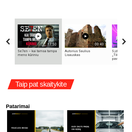
17:50
00:43
Se7en – kai tamsa tampa
Autorius Saulius
5 įdomūs fak
meno kūriniu
Lisauskas
„TikTok“: ką 
pavadinimas i
Taip pat skaitykite
Patarimai