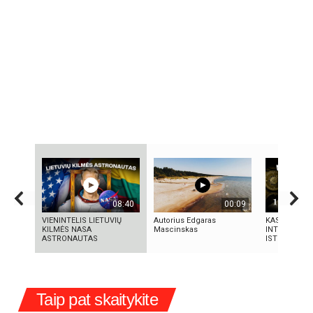
08:40
00:09
VIENINTELIS LIETUVIŲ
Autorius Edgaras
KAS SUKŪRĖ 
KILMĖS NASA
Mascinskas
INTELEKTĄ? 
ASTRONAUTAS
ISTORIJA IR 
Taip pat skaitykite