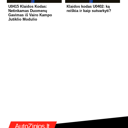
U0415 Klaidos Kodas:
Klaidos kodas U0402: ką
Netinkamas Duomenų
reiškia ir kaip sutvarkyti?
Gavimas iš Vairo Kampo
Jutiklio Modulio
AutoZinios.lt