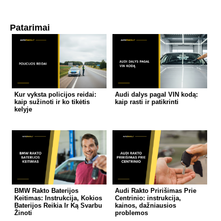
Patarimai
Kur vyksta policijos reidai:
Audi dalys pagal VIN kodą:
kaip sužinoti ir ko tikėtis
kaip rasti ir patikrinti
kelyje
BMW Rakto Baterijos
Audi Rakto Pririšimas Prie
Keitimas: Instrukcija, Kokios
Centrinio: instrukcija,
Baterijos Reikia Ir Ką Svarbu
kainos, dažniausios
Žinoti
problemos