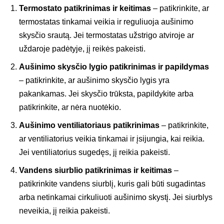
Termostato patikrinimas ir keitimas
– patikrinkite, ar
termostatas tinkamai veikia ir reguliuoja aušinimo
skysčio srautą. Jei termostatas užstrigo atviroje ar
uždaroje padėtyje, jį reikės pakeisti.
Aušinimo skysčio lygio patikrinimas ir papildymas
– patikrinkite, ar aušinimo skysčio lygis yra
pakankamas. Jei skysčio trūksta, papildykite arba
patikrinkite, ar nėra nuotėkio.
Aušinimo ventiliatoriaus patikrinimas
– patikrinkite,
ar ventiliatorius veikia tinkamai ir įsijungia, kai reikia.
Jei ventiliatorius sugedęs, jį reikia pakeisti.
Vandens siurblio patikrinimas ir keitimas
–
patikrinkite vandens siurblį, kuris gali būti sugadintas
arba netinkamai cirkuliuoti aušinimo skystį. Jei siurblys
neveikia, jį reikia pakeisti.