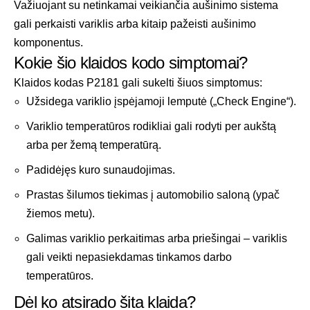
Važiuojant su netinkamai veikiančia aušinimo sistema
gali perkaisti variklis arba kitaip pažeisti aušinimo
komponentus.
Kokie šio klaidos kodo simptomai?
Klaidos kodas P2181 gali sukelti šiuos simptomus:
Užsidega variklio įspėjamoji lemputė („Check Engine“).
Variklio temperatūros rodikliai gali rodyti per aukštą
arba per žemą temperatūrą.
Padidėjęs kuro sunaudojimas.
Prastas šilumos tiekimas į automobilio saloną (ypač
žiemos metu).
Galimas variklio perkaitimas arba priešingai – variklis
gali veikti nepasiekdamas tinkamos darbo
temperatūros.
Dėl ko atsirado šita klaida?