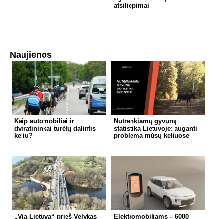
atsiliepimai
Naujienos
Kaip automobiliai ir
Nutrenkiamų gyvūnų
dviratininkai turėtų dalintis
statistika Lietuvoje: auganti
keliu?
problema mūsų keliuose
„Via Lietuva“ prieš Velykas
Elektromobiliams – 6000