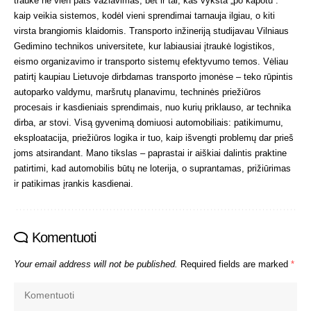
traukė ne vien pats važiavimas, bet ir tai, kas vyksta „po kapotu“:
kaip veikia sistemos, kodėl vieni sprendimai tarnauja ilgiau, o kiti
virsta brangiomis klaidomis. Transporto inžineriją studijavau Vilniaus
Gedimino technikos universitete, kur labiausiai įtraukė logistikos,
eismo organizavimo ir transporto sistemų efektyvumo temos. Vėliau
patirtį kaupiau Lietuvoje dirbdamas transporto įmonėse – teko rūpintis
autoparko valdymu, maršrutų planavimu, techninės priežiūros
procesais ir kasdieniais sprendimais, nuo kurių priklauso, ar technika
dirba, ar stovi. Visą gyvenimą domiuosi automobiliais: patikimumu,
eksploatacija, priežiūros logika ir tuo, kaip išvengti problemų dar prieš
joms atsirandant. Mano tikslas – paprastai ir aiškiai dalintis praktine
patirtimi, kad automobilis būtų ne loterija, o suprantamas, prižiūrimas
ir patikimas įrankis kasdienai.
Komentuoti
Your email address will not be published.
Required fields are marked
*