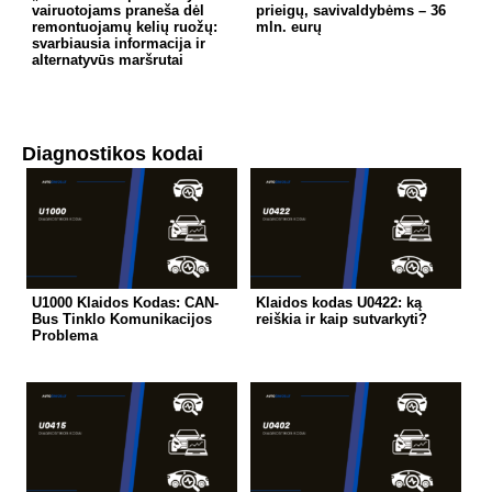
vairuotojams praneša dėl
prieigų, savivaldybėms – 36
remontuojamų kelių ruožų:
mln. eurų
svarbiausia informacija ir
alternatyvūs maršrutai
Diagnostikos kodai
U1000 Klaidos Kodas: CAN-
Klaidos kodas U0422: ką
Bus Tinklo Komunikacijos
reiškia ir kaip sutvarkyti?
Problema