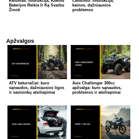
Keitimas: Instrukcija, Kokios
Centrinio: instrukcija,
Baterijos Reikia Ir Ką Svarbu
kainos, dažniausios
Žinoti
problemos
Apžvalgos
ATV keturračiai: kuro
Asix Challenger 300cc
sąnaudos, dažniausios ligos
apžvalga: kuro sąnaudos,
ir savininkų atsiliepimai
problemos ir atsiliepimai