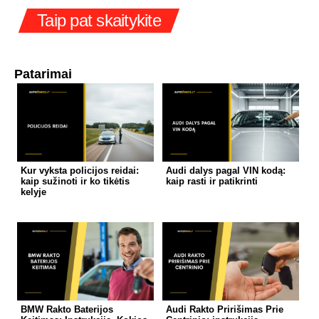
Taip pat skaitykite
Patarimai
Kur vyksta policijos reidai:
Audi dalys pagal VIN kodą:
kaip sužinoti ir ko tikėtis
kaip rasti ir patikrinti
kelyje
BMW Rakto Baterijos
Audi Rakto Pririšimas Prie