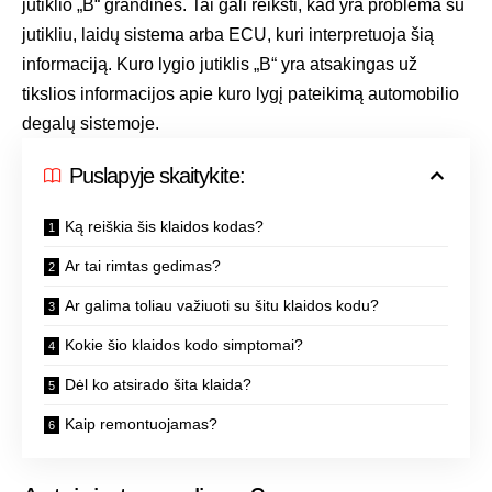
jutiklio „B“ grandinės. Tai gali reikšti, kad yra problema su
jutikliu, laidų sistema arba ECU, kuri interpretuoja šią
informaciją. Kuro lygio jutiklis „B“ yra atsakingas už
tikslios informacijos apie kuro lygį pateikimą automobilio
degalų sistemoje.
Puslapyje skaitykite:
Ką reiškia šis klaidos kodas?
Ar tai rimtas gedimas?
Ar galima toliau važiuoti su šitu klaidos kodu?
Kokie šio klaidos kodo simptomai?
Dėl ko atsirado šita klaida?
Kaip remontuojamas?