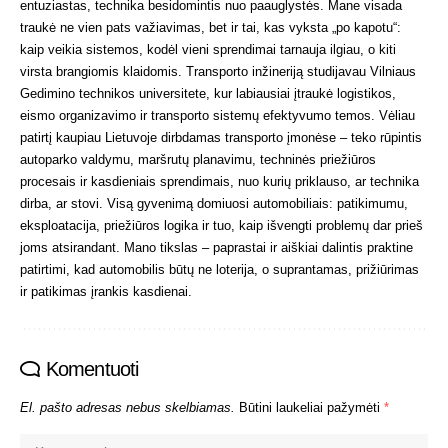
entuziastas, technika besidomintis nuo paauglystės. Mane visada
traukė ne vien pats važiavimas, bet ir tai, kas vyksta „po kapotu“:
kaip veikia sistemos, kodėl vieni sprendimai tarnauja ilgiau, o kiti
virsta brangiomis klaidomis. Transporto inžineriją studijavau Vilniaus
Gedimino technikos universitete, kur labiausiai įtraukė logistikos,
eismo organizavimo ir transporto sistemų efektyvumo temos. Vėliau
patirtį kaupiau Lietuvoje dirbdamas transporto įmonėse – teko rūpintis
autoparko valdymu, maršrutų planavimu, techninės priežiūros
procesais ir kasdieniais sprendimais, nuo kurių priklauso, ar technika
dirba, ar stovi. Visą gyvenimą domiuosi automobiliais: patikimumu,
eksploatacija, priežiūros logika ir tuo, kaip išvengti problemų dar prieš
joms atsirandant. Mano tikslas – paprastai ir aiškiai dalintis praktine
patirtimi, kad automobilis būtų ne loterija, o suprantamas, prižiūrimas
ir patikimas įrankis kasdienai.
Komentuoti
El. pašto adresas nebus skelbiamas.
Būtini laukeliai pažymėti
*