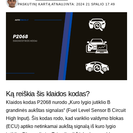
PASKUTINĮ KARTĄ ATNAUJINTA: 2024 21 SPALIO 17:49
Ką reiškia šis klaidos kodas?
Klaidos kodas P2068 nurodo „Kuro lygio jutiklio B
grandinės aukštas signalas“ (Fuel Level Sensor B Circuit
High Input). Šis kodas rodo, kad variklio valdymo blokas
(ECU) aptiko netinkamai aukštą signalą iš kuro lygio