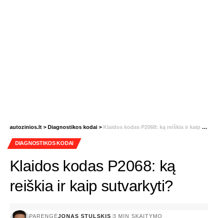
autozinios.lt
>
Diagnostikos kodai
>
Klaidos kodas P2068: ką reiškia ir kaip sutvarkyti?
DIAGNOSTIKOS KODAI
Klaidos kodas P2068: ką
reiškia ir kaip sutvarkyti?
PARENGĖ
JONAS STULSKIS
3 MIN SKAITYMO