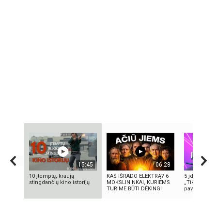
15:45
06:28
10 įtemptų, kraują
KAS IŠRADO ELEKTRĄ? 6
5 įdomūs fak
stingdančių kino istorijų
MOKSLININKAI, KURIEMS
„TikTok“: ką 
TURIME BŪTI DĖKINGI
pavadinimas i