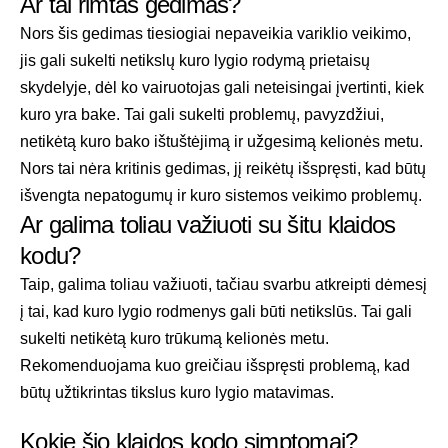
Ar tai rimtas gedimas?
Nors šis gedimas tiesiogiai nepaveikia variklio veikimo,
jis gali sukelti netikslų kuro lygio rodymą prietaisų
skydelyje, dėl ko vairuotojas gali neteisingai įvertinti, kiek
kuro yra bake. Tai gali sukelti problemų, pavyzdžiui,
netikėtą kuro bako ištuštėjimą ir užgesimą kelionės metu.
Nors tai nėra kritinis gedimas, jį reikėtų išspręsti, kad būtų
išvengta nepatogumų ir kuro sistemos veikimo problemų.
Ar galima toliau važiuoti su šitu klaidos
kodu?
Taip, galima toliau važiuoti, tačiau svarbu atkreipti dėmesį
į tai, kad kuro lygio rodmenys gali būti netikslūs. Tai gali
sukelti netikėtą kuro trūkumą kelionės metu.
Rekomenduojama kuo greičiau išspręsti problemą, kad
būtų užtikrintas tikslus kuro lygio matavimas.
Kokie šio klaidos kodo simptomai?