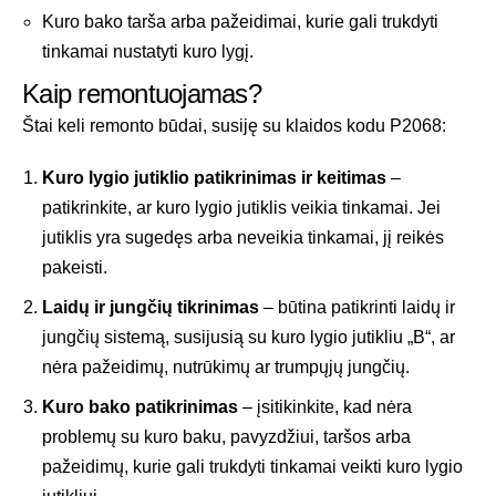
Kuro bako tarša arba pažeidimai, kurie gali trukdyti
tinkamai nustatyti kuro lygį.
Kaip remontuojamas?
Štai keli remonto būdai, susiję su klaidos kodu P2068:
Kuro lygio jutiklio patikrinimas ir keitimas
–
patikrinkite, ar kuro lygio jutiklis veikia tinkamai. Jei
jutiklis yra sugedęs arba neveikia tinkamai, jį reikės
pakeisti.
Laidų ir jungčių tikrinimas
– būtina patikrinti laidų ir
jungčių sistemą, susijusią su kuro lygio jutikliu „B“, ar
nėra pažeidimų, nutrūkimų ar trumpųjų jungčių.
Kuro bako patikrinimas
– įsitikinkite, kad nėra
problemų su kuro baku, pavyzdžiui, taršos arba
pažeidimų, kurie gali trukdyti tinkamai veikti kuro lygio