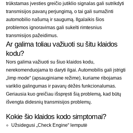
trūkstamas įvesties greičio jutiklio signalas gali sutrikdyti
transmisijos pavarų perjungimą, o tai gali sumažinti
automobilio našumą ir saugumą. Ilgalaikis šios
problemos ignoravimas gali sukelti rimtesnius
transmisijos pažeidimus.
Ar galima toliau važiuoti su šitu klaidos
kodu?
Nors galima važiuoti su šiuo klaidos kodu,
nerekomenduojama to daryti ilgai. Automobilis gali įstrigti
„limp mode“ (apsauginiame režime), kuriame ribojamas
variklio galingumas ir pavarų dėžės funkcionalumas.
Geriausia kuo greičiau išspręsti šią problemą, kad būtų
išvengta didesnių transmisijos problemų.
Kokie šio klaidos kodo simptomai?
Užsidegusi „Check Engine“ lemputė