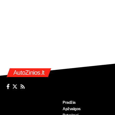
AutoZinios.lt
Pradžia
Apžvalgos