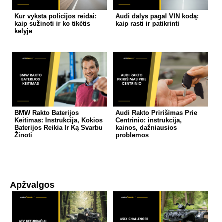
Kur vyksta policijos reidai:
Audi dalys pagal VIN kodą:
kaip sužinoti ir ko tikėtis
kaip rasti ir patikrinti
kelyje
BMW Rakto Baterijos
Audi Rakto Pririšimas Prie
Keitimas: Instrukcija, Kokios
Centrinio: instrukcija,
Baterijos Reikia Ir Ką Svarbu
kainos, dažniausios
Žinoti
problemos
Apžvalgos