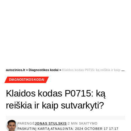
autozinios.lt
>
Diagnostikos kodai
>
Klaidos kodas P0715: ką reiškia ir kaip sutvarkyti?
DIAGNOSTIKOS KODAI
Klaidos kodas P0715: ką
reiškia ir kaip sutvarkyti?
PARENGĖ
JONAS STULSKIS
2 MIN SKAITYMO
PASKUTINĮ KARTĄ ATNAUJINTA: 2024 OCTOBER 17 17:17