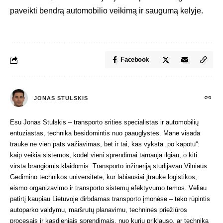
paveikti bendrą automobilio veikimą ir saugumą kelyje.
Facebook
JONAS STULSKIS
Esu Jonas Stulskis – transporto srities specialistas ir automobilių
entuziastas, technika besidomintis nuo paauglystės. Mane visada
traukė ne vien pats važiavimas, bet ir tai, kas vyksta „po kapotu“:
kaip veikia sistemos, kodėl vieni sprendimai tarnauja ilgiau, o kiti
virsta brangiomis klaidomis. Transporto inžineriją studijavau Vilniaus
Gedimino technikos universitete, kur labiausiai įtraukė logistikos,
eismo organizavimo ir transporto sistemų efektyvumo temos. Vėliau
patirtį kaupiau Lietuvoje dirbdamas transporto įmonėse – teko rūpintis
autoparko valdymu, maršrutų planavimu, techninės priežiūros
procesais ir kasdieniais sprendimais, nuo kurių priklauso, ar technika