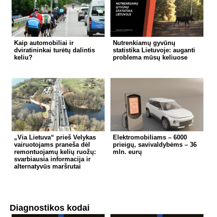
Kaip automobiliai ir
Nutrenkiamų gyvūnų
dviratininkai turėtų dalintis
statistika Lietuvoje: auganti
keliu?
problema mūsų keliuose
„Via Lietuva“ prieš Velykas
Elektromobiliams – 6000
vairuotojams praneša dėl
prieigų, savivaldybėms – 36
remontuojamų kelių ruožų:
mln. eurų
svarbiausia informacija ir
alternatyvūs maršrutai
Diagnostikos kodai