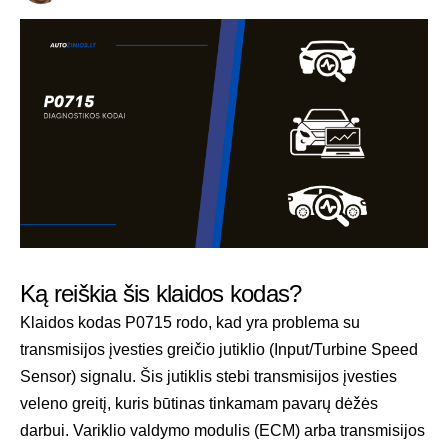
Ką reiškia šis klaidos kodas?
Klaidos kodas P0715 rodo, kad yra problema su
transmisijos įvesties greičio jutiklio (Input/Turbine Speed
Sensor) signalu. Šis jutiklis stebi transmisijos įvesties
veleno greitį, kuris būtinas tinkamam pavarų dėžės
darbui. Variklio valdymo modulis (ECM) arba transmisijos