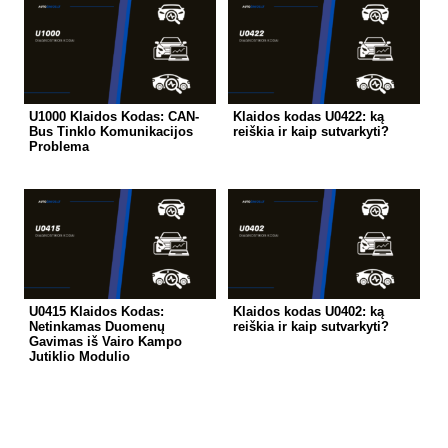
U1000 Klaidos Kodas: CAN-
Klaidos kodas U0422: ką
Bus Tinklo Komunikacijos
reiškia ir kaip sutvarkyti?
Problema
U0415 Klaidos Kodas:
Klaidos kodas U0402: ką
Netinkamas Duomenų
reiškia ir kaip sutvarkyti?
Gavimas iš Vairo Kampo
Jutiklio Modulio