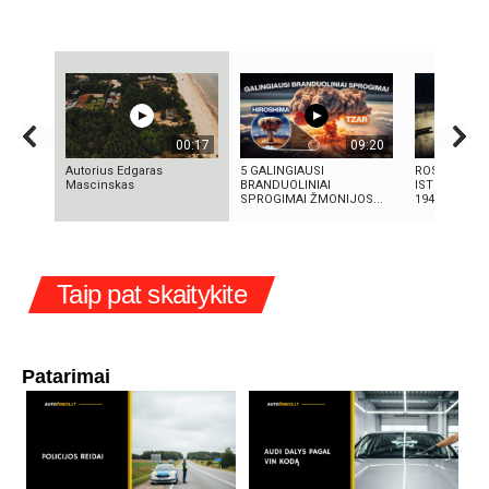
00:17
09:20
Autorius Edgaras
5 GALINGIAUSI
ROSVELO ATE
Mascinskas
BRANDUOLINIAI
ISTORIJA: K
SPROGIMAI ŽMONIJOS...
1947-AISIAIS
Taip pat skaitykite
Patarimai