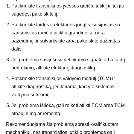
Patikrinkite transmisijos įvesties greičio jutiklį ir, jei jis
sugedęs, pakeiskite jį.
Patikrinkite laidus ir elektrines jungtis, susijusias su
transmisijos greičio jutiklio grandine, ar nėra
pažeidimų, ir sutvarkykite arba pakeiskite pažeistas
dalis.
Jei problema susijusi su netinkamu signalu arba laidų
pertrūkimu, atlikite elektrinę diagnostiką.
Patikrinkite transmisijos valdymo modulį (TCM) ir
atlikite diagnostiką, jei įtariama, kad yra sistemos
valdymo sutrikimų.
Jei problema išlieka, gali reikėti atlikti ECM arba TCM
atnaujinimą ar remontą.
Rekomenduojama šią problemą spręsti kvalifikuotam
mechanikui, nes transmisijos jutiklio problemos gali