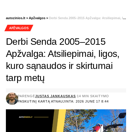
autozinios.lt
>
Apžvalgos
>
Derbi Senda 2005–2015 Apžvalga: Atsiliepimai, ligos, kuro sąnaudos ir skirtumai tarp metų
APŽVALGOS
Derbi Senda 2005–2015
Apžvalga: Atsiliepimai, ligos,
kuro sąnaudos ir skirtumai
tarp metų
PARENGĖ
JUSTAS JANKAUSKAS
14 MIN SKAITYMO
PASKUTINĮ KARTĄ ATNAUJINTA: 2026 JUNE 17 8:44