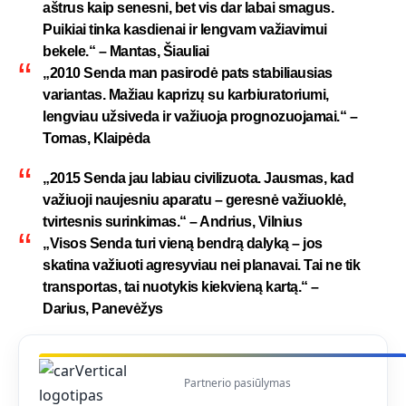
aštrus kaip senesni, bet vis dar labai smagus.
Puikiai tinka kasdienai ir lengvam važiavimui
bekele.“ – Mantas, Šiauliai
„2010 Senda man pasirodė pats stabiliausias
variantas. Mažiau kaprizų su karbiuratoriumi,
lengviau užsiveda ir važiuoja prognozuojamai.“ –
Tomas, Klaipėda
„2015 Senda jau labiau civilizuota. Jausmas, kad
važiuoji naujesniu aparatu – geresnė važiuoklė,
tvirtesnis surinkimas.“ – Andrius, Vilnius
„Visos Senda turi vieną bendrą dalyką – jos
skatina važiuoti agresyviau nei planavai. Tai ne tik
transportas, tai nuotykis kiekvieną kartą.“ –
Darius, Panevėžys
Partnerio pasiūlymas