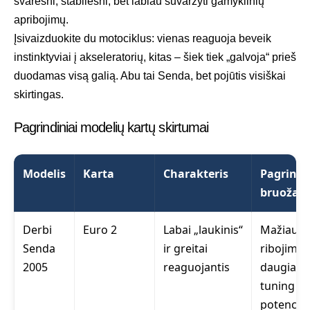
švaresni, stabilesni, bet labiau suvaržyti gamyklinių
apribojimų.
Įsivaizduokite du motociklus: vienas reaguoja beveik
instinktyviai į akseleratorių, kitas – šiek tiek „galvoja“ prieš
duodamas visą galią. Abu tai Senda, bet pojūtis visiškai
skirtingas.
Pagrindiniai modelių kartų skirtumai
Modelis
Karta
Charakteris
Pagrindi
bruožas
Derbi
Euro 2
Labai „laukinis“
Mažiausia
Senda
ir greitai
ribojimų,
2005
reaguojantis
daugiaus
tuning
potencial