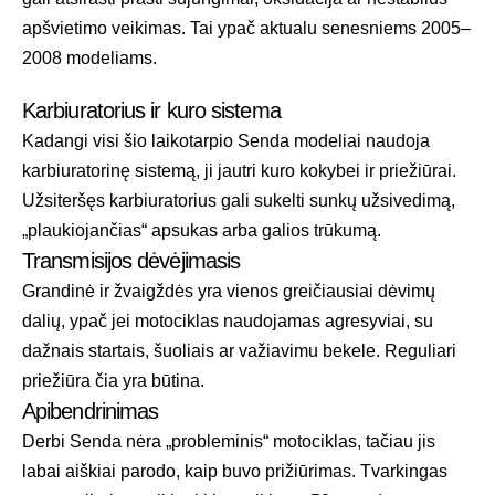
apšvietimo veikimas. Tai ypač aktualu senesniems 2005–
2008 modeliams.
Karbiuratorius ir kuro sistema
Kadangi visi šio laikotarpio Senda modeliai naudoja
karbiuratorinę sistemą, ji jautri kuro kokybei ir priežiūrai.
Užsiteršęs karbiuratorius gali sukelti sunkų užsivedimą,
„plaukiojančias“ apsukas arba galios trūkumą.
Transmisijos dėvėjimasis
Grandinė ir žvaigždės yra vienos greičiausiai dėvimų
dalių, ypač jei motociklas naudojamas agresyviai, su
dažnais startais, šuoliais ar važiavimu bekele. Reguliari
priežiūra čia yra būtina.
Apibendrinimas
Derbi Senda nėra „probleminis“ motociklas, tačiau jis
labai aiškiai parodo, kaip buvo prižiūrimas. Tvarkingas