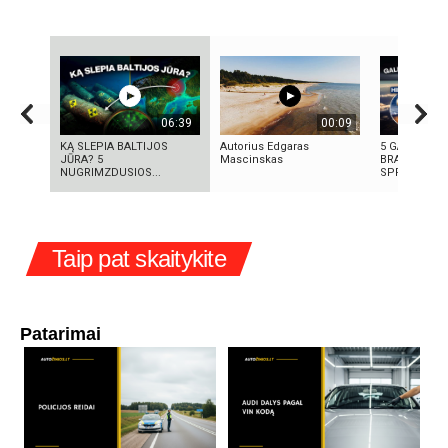
06:39
00:09
KĄ SLEPIA BALTIJOS
Autorius Edgaras
5 GALINGIAU
JŪRA? 5
Mascinskas
BRANDUOLIN
NUGRIMZDUSIOS...
SPROGIMAI 
Taip pat skaitykite
Patarimai