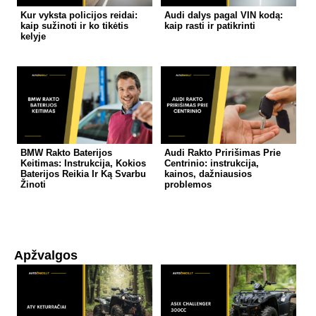
Kur vyksta policijos reidai:
Audi dalys pagal VIN kodą:
kaip sužinoti ir ko tikėtis
kaip rasti ir patikrinti
kelyje
BMW Rakto Baterijos
Audi Rakto Pririšimas Prie
Keitimas: Instrukcija, Kokios
Centrinio: instrukcija,
Baterijos Reikia Ir Ką Svarbu
kainos, dažniausios
Žinoti
problemos
Apžvalgos