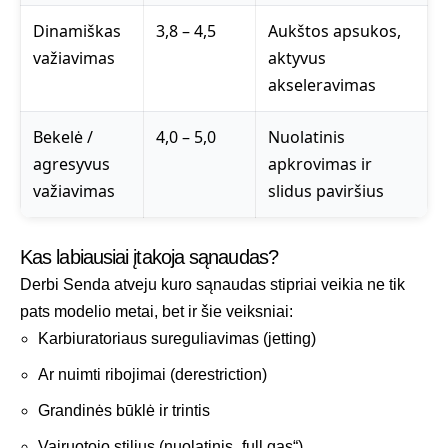
Dinamiškas
3,8 – 4,5
Aukštos apsukos,
važiavimas
aktyvus
akseleravimas
Bekelė /
4,0 – 5,0
Nuolatinis
agresyvus
apkrovimas ir
važiavimas
slidus paviršius
Kas labiausiai įtakoja sąnaudas?
Derbi Senda atveju kuro sąnaudas stipriai veikia ne tik
pats modelio metai, bet ir šie veiksniai:
Karbiuratoriaus sureguliavimas (jetting)
Ar nuimti ribojimai (derestriction)
Grandinės būklė ir trintis
Vairuotojo stilius (nuolatinis „full gas“)