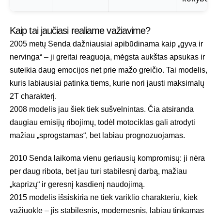
Kaip tai jaučiasi realiame važiavime?
2005 metų Senda dažniausiai apibūdinama kaip „gyva ir
nervinga“ – ji greitai reaguoja, mėgsta aukštas apsukas ir
suteikia daug emocijos net prie mažo greičio. Tai modelis,
kuris labiausiai patinka tiems, kurie nori jausti maksimalų
2T charakterį.
2008 modelis jau šiek tiek sušvelnintas. Čia atsiranda
daugiau emisijų ribojimų, todėl motociklas gali atrodyti
mažiau „sprogstamas“, bet labiau prognozuojamas.
2010 Senda laikoma vienu geriausių kompromisų: ji nėra
per daug ribota, bet jau turi stabilesnį darbą, mažiau
„kaprizų“ ir geresnį kasdienį naudojimą.
2015 modelis išsiskiria ne tiek variklio charakteriu, kiek
važiuokle – jis stabilesnis, modernesnis, labiau tinkamas