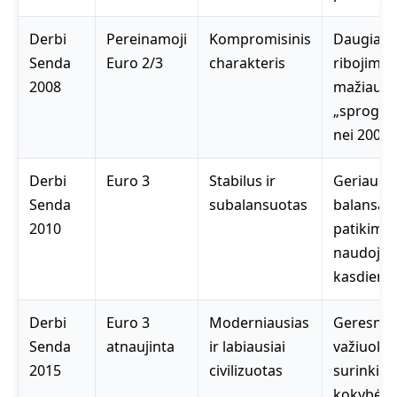
Derbi
Pereinamoji
Kompromisinis
Daugiau
Senda
Euro 2/3
charakteris
ribojimų,
2008
mažiau
„sprogst
nei 2005
Derbi
Euro 3
Stabilus ir
Geriausia
Senda
subalansuotas
balansas 
2010
patikimu
naudoji
kasdien
Derbi
Euro 3
Moderniausias
Geresnė
Senda
atnaujinta
ir labiausiai
važiuoklė 
2015
civilizuotas
surinkim
kokybė