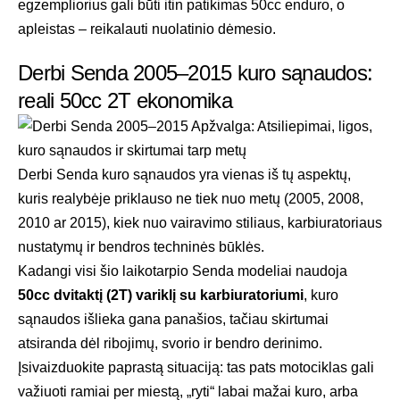
egzempliorius gali būti itin patikimas 50cc enduro, o
apleistas – reikalauti nuolatinio dėmesio.
Derbi Senda 2005–2015 kuro sąnaudos:
reali 50cc 2T ekonomika
Derbi Senda kuro sąnaudos yra vienas iš tų aspektų,
kuris realybėje priklauso ne tiek nuo metų (2005, 2008,
2010 ar 2015), kiek nuo vairavimo stiliaus, karbiuratoriaus
nustatymų ir bendros techninės būklės.
Kadangi visi šio laikotarpio Senda modeliai naudoja
50cc dvitaktį (2T) variklį su karbiuratoriumi
, kuro
sąnaudos išlieka gana panašios, tačiau skirtumai
atsiranda dėl ribojimų, svorio ir bendro derinimo.
Įsivaizduokite paprastą situaciją: tas pats motociklas gali
važiuoti ramiai per miestą, „ryti“ labai mažai kuro, arba