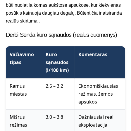
būti nuolat laikomas aukštose apsukose, kur kiekvienas
posūkis kainuoja daugiau degalų. Būtent čia ir atsiranda
realūs skirtumai.
Derbi Senda kuro sąnaudos (realūs duomenys)
Važiavimo
Kuro
Komentaras
tipas
sąnaudos
(l/100 km)
Ramus
2,5 – 3,2
Ekonomiškiausias
miestas
režimas, žemos
apsukos
Mišrus
3,0 – 3,8
Dažniausiai reali
režimas
eksploatacija