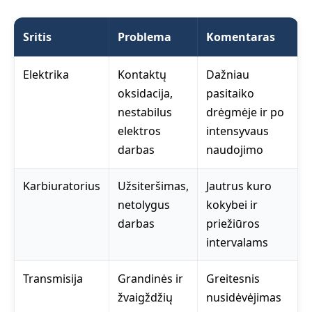
Sritis
Problema
Komentaras
Elektrika
Kontaktų
Dažniau
oksidacija,
pasitaiko
nestabilus
drėgmėje ir po
elektros
intensyvaus
darbas
naudojimo
Karbiuratorius
Užsiteršimas,
Jautrus kuro
netolygus
kokybei ir
darbas
priežiūros
intervalams
Transmisija
Grandinės ir
Greitesnis
žvaigždžių
nusidėvėjimas