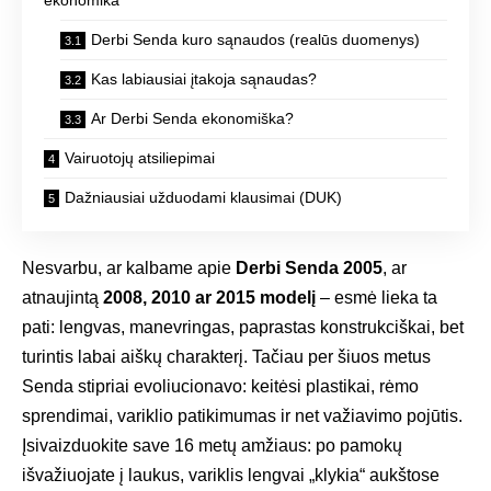
Derbi Senda kuro sąnaudos (realūs duomenys)
Kas labiausiai įtakoja sąnaudas?
Ar Derbi Senda ekonomiška?
Vairuotojų atsiliepimai
Dažniausiai užduodami klausimai (DUK)
Nesvarbu, ar kalbame apie
Derbi Senda 2005
, ar
atnaujintą
2008, 2010 ar 2015 modelį
– esmė lieka ta
pati: lengvas, manevringas, paprastas konstrukciškai, bet
turintis labai aiškų charakterį. Tačiau per šiuos metus
Senda stipriai evoliucionavo: keitėsi plastikai, rėmo
sprendimai, variklio patikimumas ir net važiavimo pojūtis.
Įsivaizduokite save 16 metų amžiaus: po pamokų
išvažiuojate į laukus, variklis lengvai „klykia“ aukštose