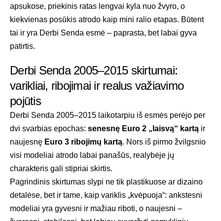
apsukose, priekinis ratas lengvai kyla nuo žvyro, o
kiekvienas posūkis atrodo kaip mini ralio etapas. Būtent
tai ir yra Derbi Senda esmė – paprasta, bet labai gyva
patirtis.
Derbi Senda 2005–2015 skirtumai:
varikliai, ribojimai ir realus važiavimo
pojūtis
Derbi Senda 2005–2015 laikotarpiu iš esmės perėjo per
dvi svarbias epochas:
senesnę Euro 2 „laisvą“ kartą
ir
naujesnę
Euro 3 ribojimų kartą
. Nors iš pirmo žvilgsnio
visi modeliai atrodo labai panašūs, realybėje jų
charakteris gali stipriai skirtis.
Pagrindinis skirtumas slypi ne tik plastikuose ar dizaino
detalėse, bet ir tame, kaip variklis „kvėpuoja“: ankstesni
modeliai yra gyvesni ir mažiau riboti, o naujesni –