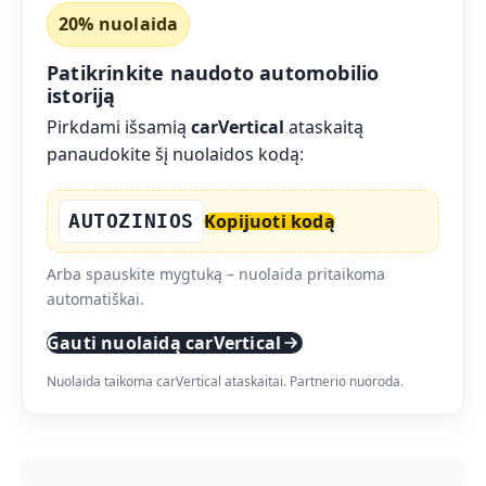
20% nuolaida
Patikrinkite naudoto automobilio
istoriją
Pirkdami išsamią
carVertical
ataskaitą
panaudokite šį nuolaidos kodą:
AUTOZINIOS
Kopijuoti kodą
Arba spauskite mygtuką – nuolaida pritaikoma
automatiškai.
Gauti nuolaidą carVertical
Nuolaida taikoma carVertical ataskaitai. Partnerio nuoroda.