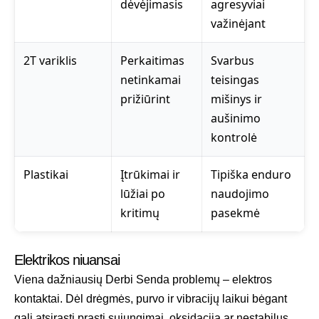
dėvėjimasis
agresyviai
važinėjant
2T variklis
Perkaitimas
Svarbus
netinkamai
teisingas
prižiūrint
mišinys ir
aušinimo
kontrolė
Plastikai
Įtrūkimai ir
Tipiška enduro
lūžiai po
naudojimo
kritimų
pasekmė
Elektrikos niuansai
Viena dažniausių Derbi Senda problemų – elektros
kontaktai. Dėl drėgmės, purvo ir vibracijų laikui bėgant
gali atsirasti prasti sujungimai, oksidacija ar nestabilus