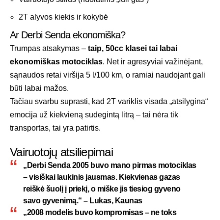
2T alyvos kiekis ir kokybė
Ar Derbi Senda ekonomiška?
Trumpas atsakymas –
taip, 50cc klasei tai labai
ekonomiškas motociklas
. Net ir agresyviai važinėjant,
sąnaudos retai viršija 5 l/100 km, o ramiai naudojant gali
būti labai mažos.
Tačiau svarbu suprasti, kad 2T variklis visada „atsilygina“
emocija už kiekvieną sudegintą litrą – tai nėra tik
transportas, tai yra patirtis.
Vairuotojų atsiliepimai
„Derbi Senda 2005 buvo mano pirmas motociklas
– visiškai laukinis jausmas. Kiekvienas gazas
reiškė šuolį į priekį, o miške jis tiesiog gyveno
savo gyvenimą.“ – Lukas, Kaunas
„2008 modelis buvo kompromisas – ne toks