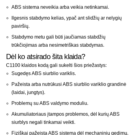
ABS sistema neveikia arba veikia netinkamai.
Ilgesnis stabdymo kelias, ypač ant slidžių ar nelygių
paviršių.
Stabdymo metu gali būti jaučiamas stabdžių
trūkčiojimas arba nesimetriškas stabdymas.
Dėl ko atsirado šita klaida?
C1100 klaidos kodą gali sukelti šios priežastys:
Sugedęs ABS siurblio variklis.
Pažeista arba nutrūkusi ABS siurblio variklio grandinė
(laidai, jungtys).
Problemų su ABS valdymo moduliu.
Akumuliatoriaus įtampos problemos, dėl kurių ABS
siurblys negali tinkamai veikti.
Fiziškai pažeista ABS sistema dėl mechaninių gedimų.