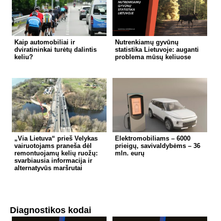
Kaip automobiliai ir
Nutrenkiamų gyvūnų
dviratininkai turėtų dalintis
statistika Lietuvoje: auganti
keliu?
problema mūsų keliuose
„Via Lietuva“ prieš Velykas
Elektromobiliams – 6000
vairuotojams praneša dėl
prieigų, savivaldybėms – 36
remontuojamų kelių ruožų:
mln. eurų
svarbiausia informacija ir
alternatyvūs maršrutai
Diagnostikos kodai