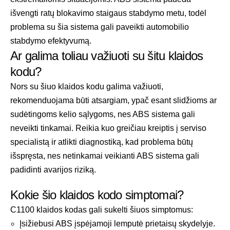
išvengti ratų blokavimo staigaus stabdymo metu, todėl
problema su šia sistema gali paveikti automobilio
stabdymo efektyvumą.
Ar galima toliau važiuoti su šitu klaidos
kodu?
Nors su šiuo klaidos kodu galima važiuoti,
rekomenduojama būti atsargiam, ypač esant slidžioms ar
sudėtingoms kelio sąlygoms, nes ABS sistema gali
neveikti tinkamai. Reikia kuo greičiau kreiptis į serviso
specialistą ir atlikti diagnostiką, kad problema būtų
išspręsta, nes netinkamai veikianti ABS sistema gali
padidinti avarijos riziką.
Kokie šio klaidos kodo simptomai?
C1100 klaidos kodas gali sukelti šiuos simptomus:
Įsižiebusi ABS įspėjamoji lemputė prietaisų skydelyje.