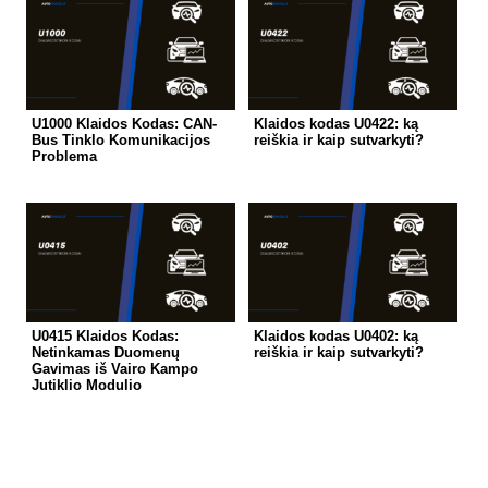
U1000 Klaidos Kodas: CAN-
Klaidos kodas U0422: ką
Bus Tinklo Komunikacijos
reiškia ir kaip sutvarkyti?
Problema
U0415 Klaidos Kodas:
Klaidos kodas U0402: ką
Netinkamas Duomenų
reiškia ir kaip sutvarkyti?
Gavimas iš Vairo Kampo
Jutiklio Modulio