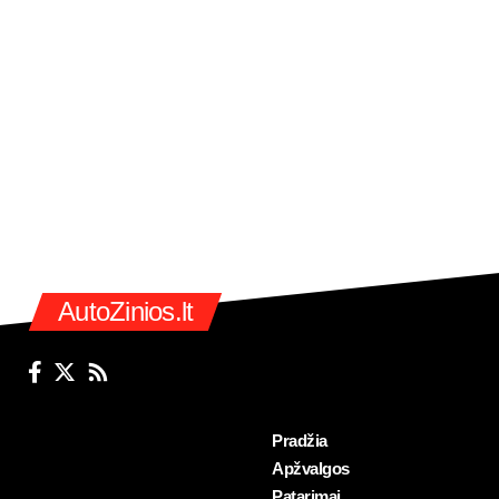
AutoZinios.lt
Pradžia
Apžvalgos
Patarimai