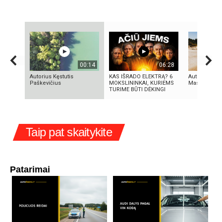
00:14
06:28
Autorius Kęstutis
KAS IŠRADO ELEKTRĄ? 6
Autorius Edg
Paškevičius
MOKSLININKAI, KURIEMS
Mascinskas
TURIME BŪTI DĖKINGI
Taip pat skaitykite
Patarimai