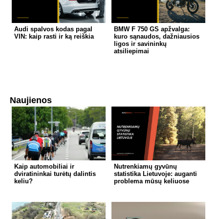
Audi spalvos kodas pagal
BMW F 750 GS apžvalga:
VIN: kaip rasti ir ką reiškia
kuro sąnaudos, dažniausios
ligos ir savininkų
atsiliepimai
Naujienos
Kaip automobiliai ir
Nutrenkiamų gyvūnų
dviratininkai turėtų dalintis
statistika Lietuvoje: auganti
keliu?
problema mūsų keliuose