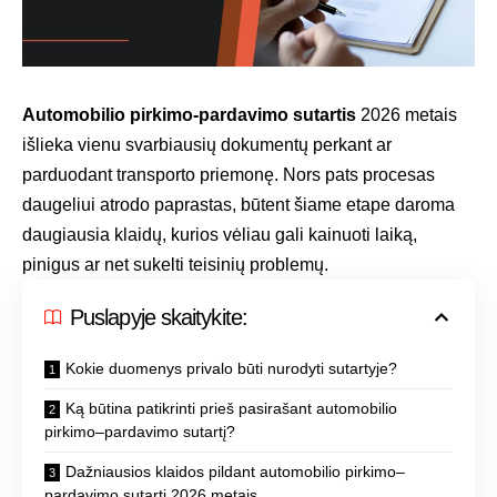
Automobilio pirkimo-pardavimo sutartis
2026 metais
išlieka vienu svarbiausių dokumentų perkant ar
parduodant transporto priemonę. Nors pats procesas
daugeliui atrodo paprastas, būtent šiame etape daroma
daugiausia klaidų, kurios vėliau gali kainuoti laiką,
pinigus ar net sukelti teisinių problemų.
Puslapyje skaitykite:
Kokie duomenys privalo būti nurodyti sutartyje?
Ką būtina patikrinti prieš pasirašant automobilio
pirkimo–pardavimo sutartį?
Dažniausios klaidos pildant automobilio pirkimo–
pardavimo sutartį 2026 metais