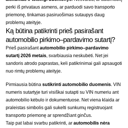
perki iš privataus asmens, ar parduodi savo transporto
priemonę, tinkamas pasiruošimas sutaupys daug
problemų ateityje.
Ką būtina patikrinti prieš pasirašant
automobilio pirkimo–pardavimo sutartį?
Prieš pasirašant
automobilio pirkimo–pardavimo
sutartį 2026 metais
, svarbiausia neskubėti. Net jei
sandoris atrodo paprastas, keli patikrinimai gali apsaugoti
nuo rimtų problemų ateityje.
Pirmiausia būtina
sutikrinti automobilio duomenis
. VIN
numeris sutartyje turi visiškai sutapti su VIN numeriu ant
automobilio kėbulo ir dokumentuose. Net viena klaida ar
praleistas simbolis gali sukelti sunkumų registruojant
transporto priemonę ar sprendžiant ginčus.
Taip pat labai svarbu patikrinti, ar
automobilis nėra