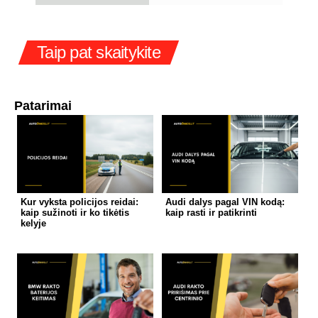
Taip pat skaitykite
Patarimai
Kur vyksta policijos reidai:
Audi dalys pagal VIN kodą:
kaip sužinoti ir ko tikėtis
kaip rasti ir patikrinti
kelyje