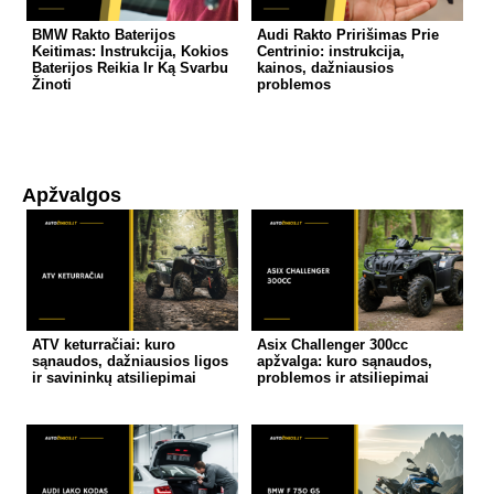
BMW Rakto Baterijos
Audi Rakto Pririšimas Prie
Keitimas: Instrukcija, Kokios
Centrinio: instrukcija,
Baterijos Reikia Ir Ką Svarbu
kainos, dažniausios
Žinoti
problemos
Apžvalgos
ATV keturračiai: kuro
Asix Challenger 300cc
sąnaudos, dažniausios ligos
apžvalga: kuro sąnaudos,
ir savininkų atsiliepimai
problemos ir atsiliepimai