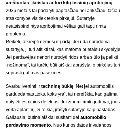
areštuotas, įkeistas ar turi kitų teisinių apribojimų
.
2026 metais tai padaryti paprasčiau nei anksčiau, tačiau
atsakomybė vis tiek tenka pirkėjui. Sutartyje
neatsispindintys apribojimai vėliau gali tapti rimta
problema.
Reikėtų atkreipti dėmesį ir į
ridą
. Jei rida nurodoma
sutartyje, ji turi atitikti tai, kas matoma prietaisų skydelyje.
Jei pardavėjas nenori nurodyti ridos arba siūlo ją palikti
„nežinomą“, tai turėtų būti aiškiai aprašyta, o pirkėjas turi
suprasti galimas pasekmes.
Svarbu įvertinti ir
techninę būklę
. Net jei automobilis
parduodamas „toks, koks yra“, tai nereiškia, kad galima
nutylėti esminius defektus. Jei žinomi rimti gedimai, juos
verta aptarti ir, jei reikia, įrašyti sutartyje kaip pastabas.
Galiausiai būtina aiškiai susitarti dėl
automobilio
perdavimo momento
. Nuo kurios datos ir valandos