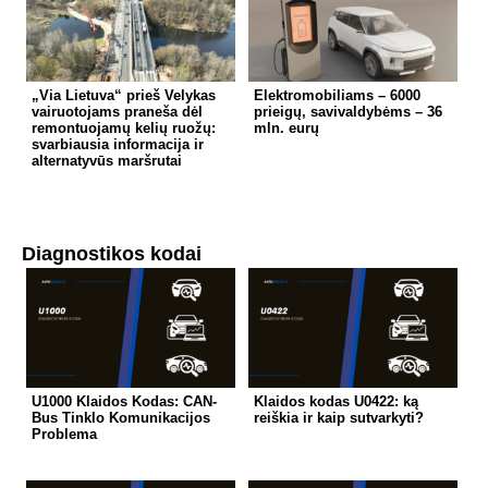
„Via Lietuva“ prieš Velykas
Elektromobiliams – 6000
vairuotojams praneša dėl
prieigų, savivaldybėms – 36
remontuojamų kelių ruožų:
mln. eurų
svarbiausia informacija ir
alternatyvūs maršrutai
Diagnostikos kodai
U1000 Klaidos Kodas: CAN-
Klaidos kodas U0422: ką
Bus Tinklo Komunikacijos
reiškia ir kaip sutvarkyti?
Problema