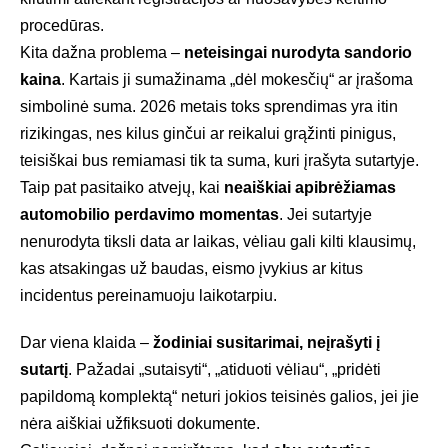
procedūras.
Kita dažna problema –
neteisingai nurodyta sandorio
kaina
. Kartais ji sumažinama „dėl mokesčių“ ar įrašoma
simbolinė suma. 2026 metais toks sprendimas yra itin
rizikingas, nes kilus ginčui ar reikalui grąžinti pinigus,
teisiškai bus remiamasi tik ta suma, kuri įrašyta sutartyje.
Taip pat pasitaiko atvejų, kai
neaiškiai apibrėžiamas
automobilio perdavimo momentas
. Jei sutartyje
nenurodyta tiksli data ar laikas, vėliau gali kilti klausimų,
kas atsakingas už baudas, eismo įvykius ar kitus
incidentus pereinamuoju laikotarpiu.
Dar viena klaida –
žodiniai susitarimai, neįrašyti į
sutartį
. Pažadai „sutaisyti“, „atiduoti vėliau“, „pridėti
papildomą komplektą“ neturi jokios teisinės galios, jei jie
nėra aiškiai užfiksuoti dokumente.