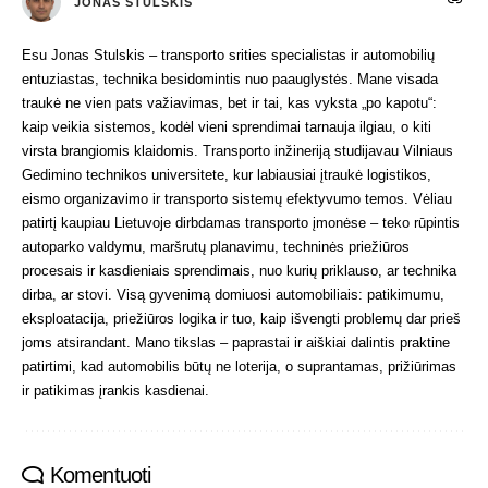
JONAS STULSKIS
Esu Jonas Stulskis – transporto srities specialistas ir automobilių
entuziastas, technika besidomintis nuo paauglystės. Mane visada
traukė ne vien pats važiavimas, bet ir tai, kas vyksta „po kapotu“:
kaip veikia sistemos, kodėl vieni sprendimai tarnauja ilgiau, o kiti
virsta brangiomis klaidomis. Transporto inžineriją studijavau Vilniaus
Gedimino technikos universitete, kur labiausiai įtraukė logistikos,
eismo organizavimo ir transporto sistemų efektyvumo temos. Vėliau
patirtį kaupiau Lietuvoje dirbdamas transporto įmonėse – teko rūpintis
autoparko valdymu, maršrutų planavimu, techninės priežiūros
procesais ir kasdieniais sprendimais, nuo kurių priklauso, ar technika
dirba, ar stovi. Visą gyvenimą domiuosi automobiliais: patikimumu,
eksploatacija, priežiūros logika ir tuo, kaip išvengti problemų dar prieš
joms atsirandant. Mano tikslas – paprastai ir aiškiai dalintis praktine
patirtimi, kad automobilis būtų ne loterija, o suprantamas, prižiūrimas
ir patikimas įrankis kasdienai.
Komentuoti