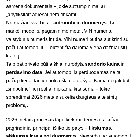
asmens dokumentais – jokie sutrumpinimai ar
„apytiksliai“ adresai nėra tinkami.
Ne mažiau svarbūs ir
automobilio duomenys
. Tai
markė, modelis, pagaminimo metai, VIN numeris,
valstybinis numeris ir rida. VIN numerį būtina sutikrinti su
pačiu automobiliu – būtent čia daroma viena dažniausių
klaidų.
Taip pat privalo būti aiškiai nurodyta
sandorio kaina
ir
perdavimo data
. Jei automobilis perduodamas ne tą
pačią dieną, tai turi būti aiškiai aprašyta. Kaina negali būti
„simbolinė“, jei realiai mokama kita suma – tokie
sprendimai 2026 metais sukelia daugiausia teisinių
problemų.
2026 metais procesas tapo kiek modernesnis, tačiau
pagrindiniai principai išliko tie patys –
tikslumas,
aiškumas ir teisingi duomenys
. Nesvarbu, ar automobilį