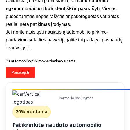
Galiausiai, dažnai pamirštama, kad
abu sutarties
egzemplioriai turi būti identiški ir pasirašyti
. Vienos
pusės turimas nepasirašytas ar pakoreguotas variantas
realiai nėra patikimas įrodymas.
Jei norite atsisiųsti naujausią automobilio pirkimo-
pardavimo sutarties pavyzdį, galite tai padaryti paspaudę
“Parsisiųsti”.
automobilio-pirkimo-pardavimo-sutartis
Parsisiųsti
Partnerio pasiūlymas
20% nuolaida
Patikrinkite naudoto automobilio