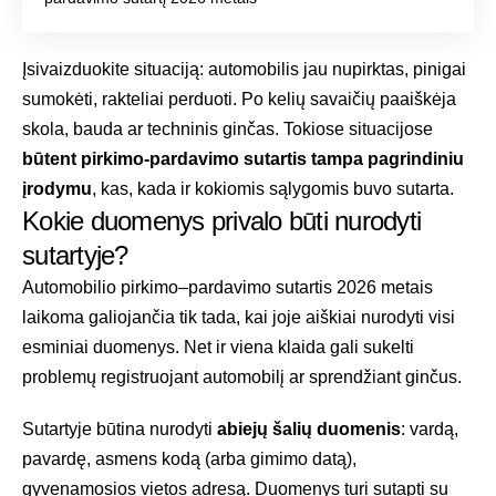
Įsivaizduokite situaciją: automobilis jau nupirktas, pinigai
sumokėti, rakteliai perduoti. Po kelių savaičių paaiškėja
skola, bauda ar techninis ginčas. Tokiose situacijose
būtent pirkimo-pardavimo sutartis tampa pagrindiniu
įrodymu
, kas, kada ir kokiomis sąlygomis buvo sutarta.
Kokie duomenys privalo būti nurodyti
sutartyje?
Automobilio pirkimo–pardavimo sutartis 2026 metais
laikoma galiojančia tik tada, kai joje aiškiai nurodyti visi
esminiai duomenys. Net ir viena klaida gali sukelti
problemų registruojant automobilį ar sprendžiant ginčus.
Sutartyje būtina nurodyti
abiejų šalių duomenis
: vardą,
pavardę, asmens kodą (arba gimimo datą),
gyvenamosios vietos adresą. Duomenys turi sutapti su