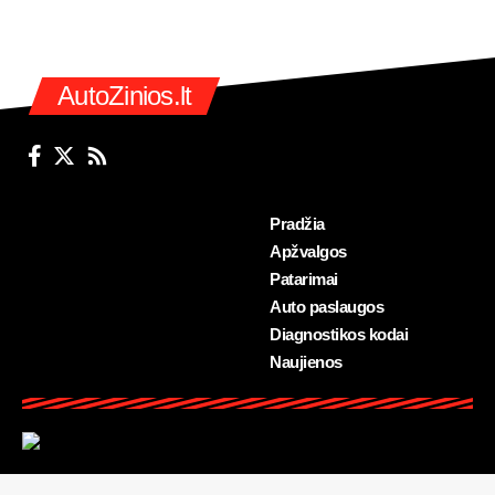
AutoZinios.lt
Pradžia
Apžvalgos
Patarimai
Auto paslaugos
Diagnostikos kodai
Naujienos