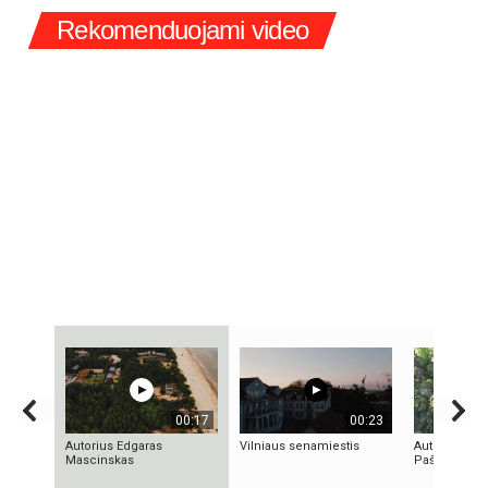
Rekomenduojami video
00:17
00:23
Autorius Edgaras
Vilniaus senamiestis
Autorius Kęst
Mascinskas
Paškevičius