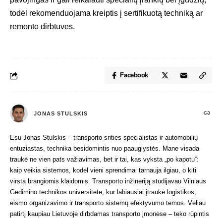
todėl rekomenduojama kreiptis į sertifikuotą techniką ar
remonto dirbtuves.
Facebook
JONAS STULSKIS
Esu Jonas Stulskis – transporto srities specialistas ir automobilių
entuziastas, technika besidomintis nuo paauglystės. Mane visada
traukė ne vien pats važiavimas, bet ir tai, kas vyksta „po kapotu“:
kaip veikia sistemos, kodėl vieni sprendimai tarnauja ilgiau, o kiti
virsta brangiomis klaidomis. Transporto inžineriją studijavau Vilniaus
Gedimino technikos universitete, kur labiausiai įtraukė logistikos,
eismo organizavimo ir transporto sistemų efektyvumo temos. Vėliau
patirtį kaupiau Lietuvoje dirbdamas transporto įmonėse – teko rūpintis