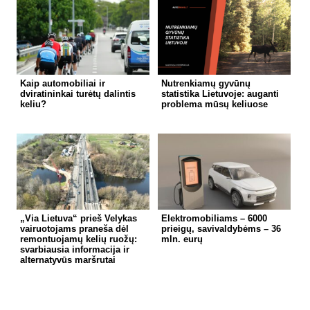
Kaip automobiliai ir
Nutrenkiamų gyvūnų
dviratininkai turėtų dalintis
statistika Lietuvoje: auganti
keliu?
problema mūsų keliuose
„Via Lietuva“ prieš Velykas
Elektromobiliams – 6000
vairuotojams praneša dėl
prieigų, savivaldybėms – 36
remontuojamų kelių ruožų:
mln. eurų
svarbiausia informacija ir
alternatyvūs maršrutai