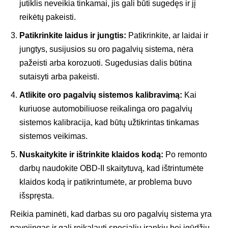
jutiklis neveikia tinkamai, jis gali būti sugedęs ir jį
reikėtų pakeisti.
Patikrinkite laidus ir jungtis:
Patikrinkite, ar laidai ir
jungtys, susijusios su oro pagalvių sistema, nėra
pažeisti arba korozuoti. Sugedusias dalis būtina
sutaisyti arba pakeisti.
Atlikite oro pagalvių sistemos kalibravimą:
Kai
kuriuose automobiliuose reikalinga oro pagalvių
sistemos kalibracija, kad būtų užtikrintas tinkamas
sistemos veikimas.
Nuskaitykite ir ištrinkite klaidos kodą:
Po remonto
darbų naudokite OBD-II skaitytuvą, kad ištrintumėte
klaidos kodą ir patikrintumėte, ar problema buvo
išspręsta.
Reikia paminėti, kad darbas su oro pagalvių sistema yra
pavojingas ir gali reikalauti specialių įrankių bei įgūdžių,