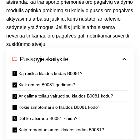
atsiranda, kai transporto priemonės oro pagalvių valdymo
modulis aptinka problemą su keleivio pusės oro pagalvės
aktyvavimu arba su jutikliu, kuris nustato, ar keleivio
sėdynėje yra žmogus. Jei šis jutiklis arba sistema
neveikia tinkamai, oro pagalvės gali netinkamai suveikti
susidūrimo atveju.
Puslapyje skaitykite:
Ką reiškia klaidos kodas B0081?
Kiek rimtas B0081 gedimas?
Ar galima toliau vairuoti su klaidos B0081 kodu?
Kokie simptomai šio klaidos B0081 kodo?
Dėl ko atsirado B0081 klaida?
Kaip remontuojamas klaidos kodas B0081?