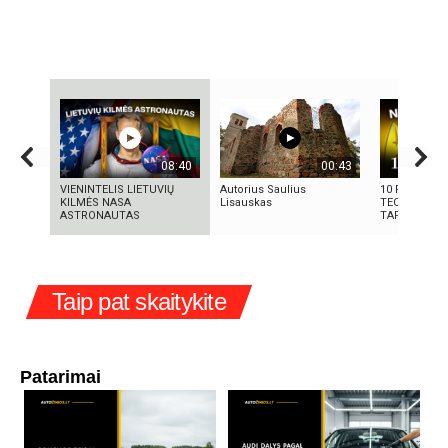
08:40
00:43
VIENINTELIS LIETUVIŲ
Autorius Saulius
10 FILMUOS
KILMĖS NASA
Lisauskas
TECHNOLOGI
ASTRONAUTAS
TAPO REALY
Taip pat skaitykite
Patarimai