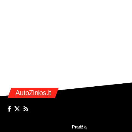
AutoZinios.lt
Pradžia