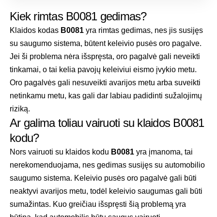
Kiek rimtas B0081 gedimas?
Klaidos kodas
B0081
yra rimtas gedimas, nes jis susijęs
su saugumo sistema, būtent keleivio pusės oro pagalve.
Jei ši problema nėra išspręsta, oro pagalvė gali neveikti
tinkamai, o tai kelia pavojų keleiviui eismo įvykio metu.
Oro pagalvės gali nesuveikti avarijos metu arba suveikti
netinkamu metu, kas gali dar labiau padidinti sužalojimų
riziką.
Ar galima toliau vairuoti su klaidos B0081
kodu?
Nors vairuoti su klaidos kodu
B0081
yra įmanoma, tai
nerekomenduojama, nes gedimas susijęs su automobilio
saugumo sistema. Keleivio pusės oro pagalvė gali būti
neaktyvi avarijos metu, todėl keleivio saugumas gali būti
sumažintas. Kuo greičiau išspręsti šią problemą yra