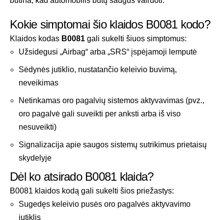
būtina, kad automobilis būtų saugus vairuoti.
Kokie simptomai šio klaidos B0081 kodo?
Klaidos kodas
B0081
gali sukelti šiuos simptomus:
Užsidegusi „Airbag“ arba „SRS“ įspėjamoji lemputė
Sėdynės jutiklio, nustatančio keleivio buvimą,
neveikimas
Netinkamas oro pagalvių sistemos aktyvavimas (pvz.,
oro pagalvė gali suveikti per anksti arba iš viso
nesuveikti)
Signalizacija apie saugos sistemų sutrikimus prietaisų
skydelyje
Dėl ko atsirado B0081 klaida?
B0081 klaidos kodą gali sukelti šios priežastys:
Sugedęs keleivio pusės oro pagalvės aktyvavimo
jutiklis