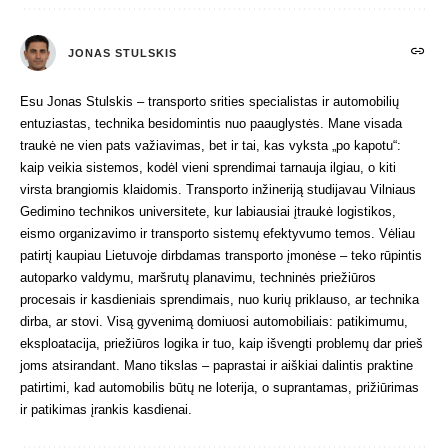
JONAS STULSKIS
Esu Jonas Stulskis – transporto srities specialistas ir automobilių
entuziastas, technika besidomintis nuo paauglystės. Mane visada
traukė ne vien pats važiavimas, bet ir tai, kas vyksta „po kapotu“:
kaip veikia sistemos, kodėl vieni sprendimai tarnauja ilgiau, o kiti
virsta brangiomis klaidomis. Transporto inžineriją studijavau Vilniaus
Gedimino technikos universitete, kur labiausiai įtraukė logistikos,
eismo organizavimo ir transporto sistemų efektyvumo temos. Vėliau
patirtį kaupiau Lietuvoje dirbdamas transporto įmonėse – teko rūpintis
autoparko valdymu, maršrutų planavimu, techninės priežiūros
procesais ir kasdieniais sprendimais, nuo kurių priklauso, ar technika
dirba, ar stovi. Visą gyvenimą domiuosi automobiliais: patikimumu,
eksploatacija, priežiūros logika ir tuo, kaip išvengti problemų dar prieš
joms atsirandant. Mano tikslas – paprastai ir aiškiai dalintis praktine
patirtimi, kad automobilis būtų ne loterija, o suprantamas, prižiūrimas
ir patikimas įrankis kasdienai.