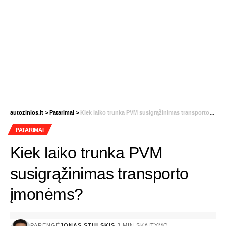
autozinios.lt
>
Patarimai
>
Kiek laiko trunka PVM susigrąžinimas transporto įmonėms?
PATARIMAI
Kiek laiko trunka PVM
susigrąžinimas transporto
įmonėms?
PARENGĖ
JONAS STULSKIS
3 MIN SKAITYMO