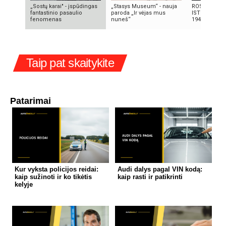
„Sostų karai" - įspūdingas
„Stasys Museum“ - nauja
ROSVELO ATE
fantastinio pasaulio
paroda „Ir vėjas mus
ISTORIJA: K
fenomenas
nuneš“
1947-AISIAIS
Taip pat skaitykite
Patarimai
Kur vyksta policijos reidai:
Audi dalys pagal VIN kodą:
kaip sužinoti ir ko tikėtis
kaip rasti ir patikrinti
kelyje