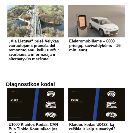
„Via Lietuva“ prieš Velykas
Elektromobiliams – 6000
vairuotojams praneša dėl
prieigų, savivaldybėms – 36
remontuojamų kelių ruožų:
mln. eurų
svarbiausia informacija ir
alternatyvūs maršrutai
Diagnostikos kodai
U1000 Klaidos Kodas: CAN-
Klaidos kodas U0422: ką
Bus Tinklo Komunikacijos
reiškia ir kaip sutvarkyti?