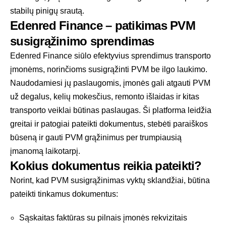
stabilų pinigų srautą.
Edenred Finance – patikimas PVM
susigrąžinimo sprendimas
Edenred Finance siūlo efektyvius sprendimus transporto
įmonėms, norinčioms susigrąžinti PVM be ilgo laukimo.
Naudodamiesi jų paslaugomis, įmonės gali atgauti PVM
už degalus, kelių mokesčius, remonto išlaidas ir kitas
transporto veiklai būtinas paslaugas. Ši platforma leidžia
greitai ir patogiai pateikti dokumentus, stebėti paraiškos
būseną ir gauti PVM grąžinimus per trumpiausią
įmanomą laikotarpį.
Kokius dokumentus reikia pateikti?
Norint, kad PVM susigrąžinimas vyktų sklandžiai, būtina
pateikti tinkamus dokumentus:
Sąskaitas faktūras su pilnais įmonės rekvizitais