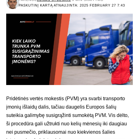
PASKUTINĮ KARTĄ ATNAUJINTA: 2025 FEBRUARY 27 7:43
Pridėtinės vertės mokestis (PVM) yra svarbi transporto
įmonių išlaidų dalis, tačiau daugelis Europos šalių
suteikia galimybę susigrąžinti sumokėtą PVM. Vis dėlto,
ši procedūra gali užtrukti nuo kelių mėnesių iki daugiau
nei pusmečio, priklausomai nuo kiekvienos šalies