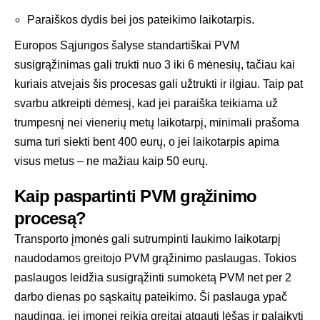
Paraiškos dydis bei jos pateikimo laikotarpis.
Europos Sąjungos šalyse standartiškai PVM
susigrąžinimas gali trukti nuo 3 iki 6 mėnesių, tačiau kai
kuriais atvejais šis procesas gali užtrukti ir ilgiau. Taip pat
svarbu atkreipti dėmesį, kad jei paraiška teikiama už
trumpesnį nei vienerių metų laikotarpį, minimali prašoma
suma turi siekti bent 400 eurų, o jei laikotarpis apima
visus metus – ne mažiau kaip 50 eurų.
Kaip paspartinti PVM grąžinimo
procesą?
Transporto įmonės
gali sutrumpinti laukimo laikotarpį
naudodamos greitojo PVM grąžinimo paslaugas. Tokios
paslaugos leidžia susigrąžinti sumokėtą PVM net per 2
darbo dienas po sąskaitų pateikimo. Ši paslauga ypač
naudinga, jei įmonei reikia greitai atgauti lėšas ir palaikyti