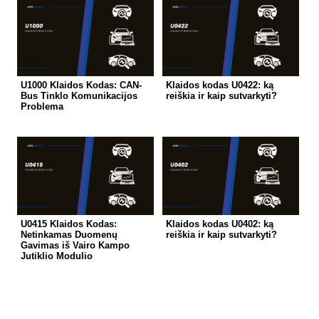
U1000 Klaidos Kodas: CAN-
Klaidos kodas U0422: ką
Bus Tinklo Komunikacijos
reiškia ir kaip sutvarkyti?
Problema
U0415 Klaidos Kodas:
Klaidos kodas U0402: ką
Netinkamas Duomenų
reiškia ir kaip sutvarkyti?
Gavimas iš Vairo Kampo
Jutiklio Modulio