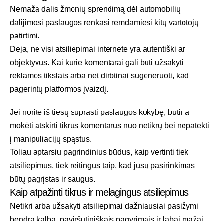
Nemaža dalis žmonių sprendimą dėl automobilių
dalijimosi paslaugos renkasi remdamiesi kitų vartotojų
patirtimi.
Deja, ne visi atsiliepimai internete yra autentiški ar
objektyvūs. Kai kurie komentarai gali būti užsakyti
reklamos tikslais arba net dirbtinai sugeneruoti, kad
pagerintų platformos įvaizdį.
Jei norite iš tiesų suprasti paslaugos kokybę, būtina
mokėti atskirti tikrus komentarus nuo netikrų bei nepatekti
į manipuliacijų spąstus.
Toliau aptarsiu pagrindinius būdus, kaip vertinti tiek
atsiliepimus, tiek reitingus taip, kad jūsų pasirinkimas
būtų pagrįstas ir saugus.
Kaip atpažinti tikrus ir melagingus atsiliepimus
Netikri arba užsakyti atsiliepimai dažniausiai pasižymi
bendra kalba, paviršutiniškais pagyrimais ir labai mažai