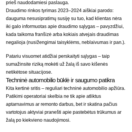
prieš naudodamiesi paslauga.
Draudimo rinkos tyrimas 2023–2024
aiškiai parodo:
dauguma nesusipratimų susiję su tuo, kad klientas nėra
iki galo informuotas apie draudimo sąlygas – pavyzdžiui,
kada taikoma franšizė arba kokiais atvejais draudimas
negalioja (nusižengimai taisyklėms, neblaivumas ir pan.).
Patariu visuomet atidžiai perskaityti sąlygas – taip
sumažinsite riziką mokėti už žalą iš savo kišenės
netikėtose situacijose.
Techninė automobilio būklė ir saugumo patikra
Kita kertinė sritis – reguliari techninė automobilio apžiūra.
Patikimi operatoriai skelbia ne tik apie atliktus
aptarnavimus ar remonto darbus, bet ir skatina pačius
vartotojus aktyviai pranešti apie pastebėtus trūkumus ar
žalą po kiekvieno naudojimosi.