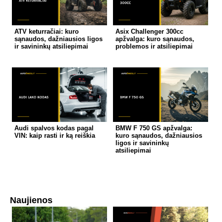
ATV keturračiai: kuro
Asix Challenger 300cc
sąnaudos, dažniausios ligos
apžvalga: kuro sąnaudos,
ir savininkų atsiliepimai
problemos ir atsiliepimai
Audi spalvos kodas pagal
BMW F 750 GS apžvalga:
VIN: kaip rasti ir ką reiškia
kuro sąnaudos, dažniausios
ligos ir savininkų
atsiliepimai
Naujienos