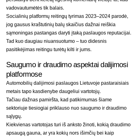
vadovautumėtės tik balais.
Socialinių platformų reitingų tyrimas 2023–2024
parodė,
jog gausus kraštutinių balų skaičius dažnai reiškia
sąmoningas pastangas daryti įtaką paslaugos reputacijai.
Tad kuo daugiau niuansuotumo – tuo didesnis
pasitikėjimas reitingu turėtų kilti ir jums.
Saugumo ir draudimo aspektai dalijimosi
platformose
Automobilių dalijimosi paslaugos Lietuvoje pastaraisiais
metais tapo kasdienybe daugeliui vartotojų.
Tačiau dažnas pamiršta, kad patikimumas šiame
sektoriuje tiesiogiai priklauso nuo saugumo ir draudimo
sąlygų.
Kiekvienas vartotojas turi iš anksto žinoti, kokią draudimo
apsaugą gauna, ar yra kokių nors išimčių bei kaip