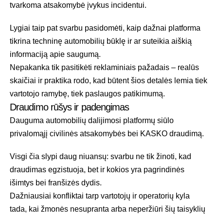
tvarkoma atsakomybė įvykus incidentui.
Lygiai taip pat svarbu pasidomėti, kaip dažnai platforma
tikrina techninę automobilių būklę ir ar suteikia aiškią
informaciją apie saugumą.
Nepakanka tik pasitikėti reklaminiais pažadais – realūs
skaičiai ir praktika rodo, kad būtent šios detalės lemia tiek
vartotojo ramybę, tiek paslaugos patikimumą.
Draudimo rūšys ir padengimas
Dauguma automobilių dalijimosi platformų siūlo
privalomąjį civilinės atsakomybės bei KASKO draudimą.
Visgi čia slypi daug niuansų: svarbu ne tik žinoti, kad
draudimas egzistuoja, bet ir kokios yra pagrindinės
išimtys bei franšizės dydis.
Dažniausiai konfliktai tarp vartotojų ir operatorių kyla
tada, kai žmonės nesupranta arba neperžiūri šių taisyklių