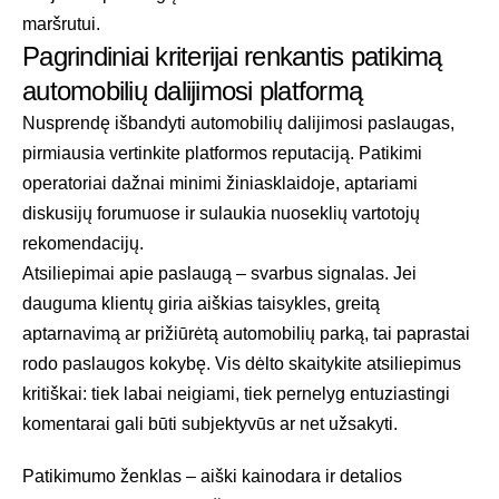
maršrutui.
Pagrindiniai kriterijai renkantis patikimą
automobilių dalijimosi platformą
Nusprendę išbandyti automobilių dalijimosi paslaugas,
pirmiausia vertinkite platformos reputaciją. Patikimi
operatoriai dažnai minimi žiniasklaidoje, aptariami
diskusijų forumuose ir sulaukia nuoseklių vartotojų
rekomendacijų.
Atsiliepimai apie paslaugą – svarbus signalas. Jei
dauguma klientų giria aiškias taisykles, greitą
aptarnavimą ar prižiūrėtą automobilių parką, tai paprastai
rodo paslaugos kokybę. Vis dėlto skaitykite atsiliepimus
kritiškai: tiek labai neigiami, tiek pernelyg entuziastingi
komentarai gali būti subjektyvūs ar net užsakyti.
Patikimumo ženklas – aiški kainodara ir detalios