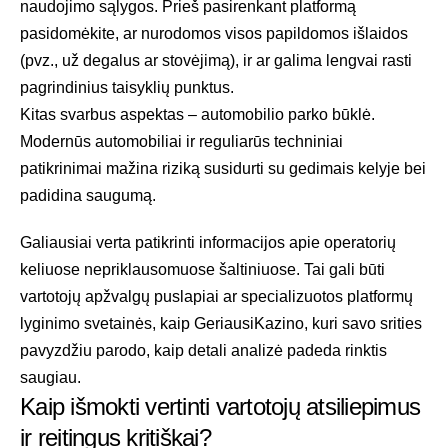
naudojimo sąlygos. Prieš pasirenkant platformą
pasidomėkite, ar nurodomos visos papildomos išlaidos
(pvz., už degalus ar stovėjimą), ir ar galima lengvai rasti
pagrindinius taisyklių punktus.
Kitas svarbus aspektas – automobilio parko būklė.
Modernūs automobiliai ir reguliarūs techniniai
patikrinimai mažina riziką susidurti su gedimais kelyje bei
padidina saugumą.
Galiausiai verta patikrinti informacijos apie operatorių
keliuose nepriklausomuose šaltiniuose. Tai gali būti
vartotojų apžvalgų puslapiai ar specializuotos platformų
lyginimo svetainės, kaip
GeriausiKazino
, kuri savo srities
pavyzdžiu parodo, kaip detali analizė padeda rinktis
saugiau.
Kaip išmokti vertinti vartotojų atsiliepimus
ir reitingus kritiškai?