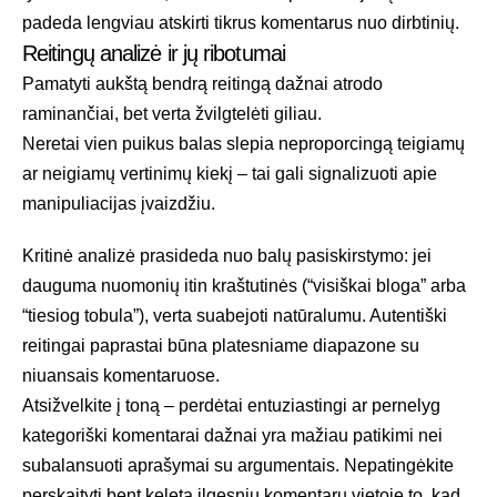
padeda lengviau atskirti tikrus komentarus nuo dirbtinių.
Reitingų analizė ir jų ribotumai
Pamatyti aukštą bendrą reitingą dažnai atrodo
raminančiai, bet verta žvilgtelėti giliau.
Neretai vien puikus balas slepia neproporcingą teigiamų
ar neigiamų vertinimų kiekį – tai gali signalizuoti apie
manipuliacijas įvaizdžiu.
Kritinė analizė prasideda nuo balų pasiskirstymo: jei
dauguma nuomonių itin kraštutinės (“visiškai bloga” arba
“tiesiog tobula”), verta suabejoti natūralumu. Autentiški
reitingai paprastai būna platesniame diapazone su
niuansais komentaruose.
Atsižvelkite į toną – perdėtai entuziastingi ar pernelyg
kategoriški komentarai dažnai yra mažiau patikimi nei
subalansuoti aprašymai su argumentais. Nepatingėkite
perskaityti bent keletą ilgesnių komentarų vietoje to, kad