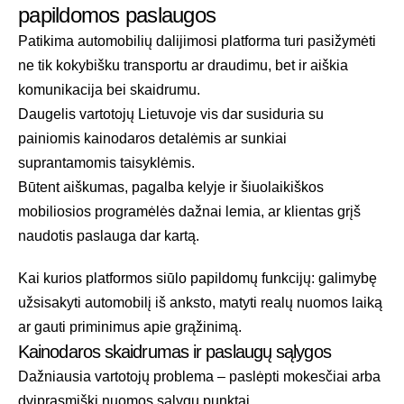
papildomos paslaugos
Patikima automobilių dalijimosi platforma turi pasižymėti
ne tik kokybišku transportu ar draudimu, bet ir aiškia
komunikacija bei skaidrumu.
Daugelis vartotojų Lietuvoje vis dar susiduria su
painiomis kainodaros detalėmis ar sunkiai
suprantamomis taisyklėmis.
Būtent aiškumas, pagalba kelyje ir šiuolaikiškos
mobiliosios programėlės dažnai lemia, ar klientas grįš
naudotis paslauga dar kartą.
Kai kurios platformos siūlo papildomų funkcijų: galimybę
užsisakyti automobilį iš anksto, matyti realų nuomos laiką
ar gauti priminimus apie grąžinimą.
Kainodaros skaidrumas ir paslaugų sąlygos
Dažniausia vartotojų problema – paslėpti mokesčiai arba
dviprasmiški nuomos sąlygų punktai.