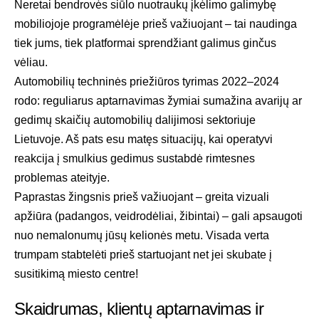
Neretai bendrovės siūlo nuotraukų įkėlimo galimybę
mobiliojoje programėlėje prieš važiuojant – tai naudinga
tiek jums, tiek platformai sprendžiant galimus ginčus
vėliau.
Automobilių techninės priežiūros tyrimas 2022–2024
rodo: reguliarus aptarnavimas žymiai sumažina avarijų ar
gedimų skaičių automobilių dalijimosi sektoriuje
Lietuvoje. Aš pats esu matęs situacijų, kai operatyvi
reakcija į smulkius gedimus sustabdė rimtesnes
problemas ateityje.
Paprastas žingsnis prieš važiuojant – greita vizuali
apžiūra (padangos, veidrodėliai, žibintai) – gali apsaugoti
nuo nemalonumų jūsų kelionės metu. Visada verta
trumpam stabtelėti prieš startuojant net jei skubate į
susitikimą miesto centre!
Skaidrumas, klientų aptarnavimas ir