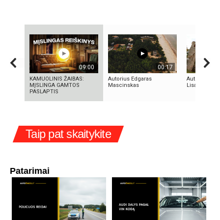
09:00
00:17
KAMUOLINIS ŽAIBAS:
Autorius Edgaras
Autorius Sau
MĮSLINGA GAMTOS
Mascinskas
Lisauskas
PASLAPTIS
Taip pat skaitykite
Patarimai