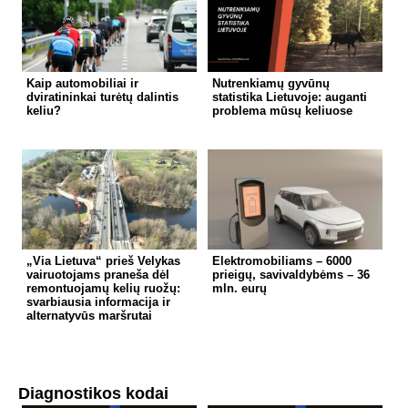
Kaip automobiliai ir
Nutrenkiamų gyvūnų
dviratininkai turėtų dalintis
statistika Lietuvoje: auganti
keliu?
problema mūsų keliuose
„Via Lietuva“ prieš Velykas
Elektromobiliams – 6000
vairuotojams praneša dėl
prieigų, savivaldybėms – 36
remontuojamų kelių ruožų:
mln. eurų
svarbiausia informacija ir
alternatyvūs maršrutai
Diagnostikos kodai