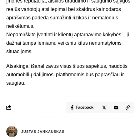
Įmonės reputacija, aiškios draudimo ir saugumo sąlygos,
realūs vartotojų atsiliepimai bei skaidrus kainodaros
aprašymas padeda sumažinti rizikas ir nemalonius
netikėtumus.
Nepamirškite įvertinti ir klientų aptarnavimo kokybės – ji
dažnai tampa lemiamu veiksniu kilus nenumatytoms
situacijoms.
Atsakingai išanalizavus visus šiuos aspektus, naudotis
automobilių dalijimosi platformomis bus paprasčiau ir
saugiau.
Facebook
JUSTAS JANKAUSKAS