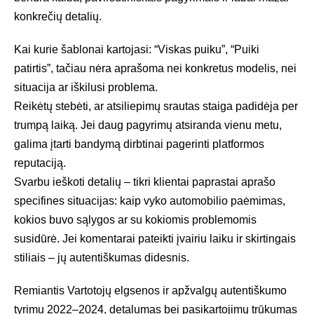
konkrečių detalių.
Kai kurie šablonai kartojasi: “Viskas puiku”, “Puiki
patirtis”, tačiau nėra aprašoma nei konkretus modelis, nei
situacija ar iškilusi problema.
Reikėtų stebėti, ar atsiliepimų srautas staiga padidėja per
trumpą laiką. Jei daug pagyrimų atsiranda vienu metu,
galima įtarti bandymą dirbtinai pagerinti platformos
reputaciją.
Svarbu ieškoti detalių – tikri klientai paprastai aprašo
specifines situacijas: kaip vyko automobilio paėmimas,
kokios buvo sąlygos ar su kokiomis problemomis
susidūrė. Jei komentarai pateikti įvairiu laiku ir skirtingais
stiliais – jų autentiškumas didesnis.
Remiantis
Vartotojų elgsenos ir apžvalgų autentiškumo
tyrimu 2022–2024
, detalumas bei pasikartojimų trūkumas