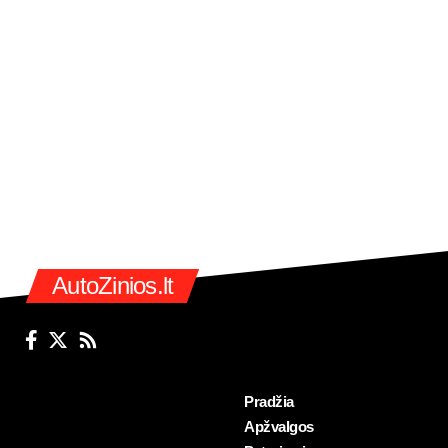
AutoZinios.lt
Pradžia
Apžvalgos