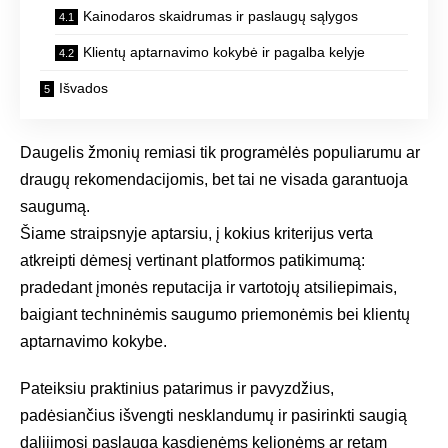
Kainodaros skaidrumas ir paslaugų sąlygos
Klientų aptarnavimo kokybė ir pagalba kelyje
Išvados
Daugelis žmonių remiasi tik programėlės populiarumu ar
draugų rekomendacijomis, bet tai ne visada garantuoja
saugumą.
Šiame straipsnyje aptarsiu, į kokius kriterijus verta
atkreipti dėmesį vertinant platformos patikimumą:
pradedant įmonės reputacija ir vartotojų atsiliepimais,
baigiant techninėmis saugumo priemonėmis bei klientų
aptarnavimo kokybe.
Pateiksiu praktinius patarimus ir pavyzdžius,
padėsiančius išvengti nesklandumų ir pasirinkti saugią
dalijimosi paslaugą kasdienėms kelionėms ar retam