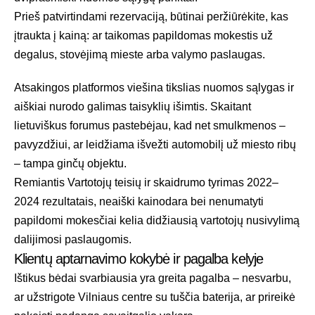
Prieš patvirtindami rezervaciją, būtinai peržiūrėkite, kas
įtraukta į kainą: ar taikomas papildomas mokestis už
degalus, stovėjimą mieste arba valymo paslaugas.
Atsakingos platformos viešina tikslias nuomos sąlygas ir
aiškiai nurodo galimas taisyklių išimtis. Skaitant
lietuviškus forumus pastebėjau, kad net smulkmenos –
pavyzdžiui, ar leidžiama išvežti automobilį už miesto ribų
– tampa ginčų objektu.
Remiantis
Vartotojų teisių ir skaidrumo tyrimas 2022–
2024
rezultatais, neaiški kainodara bei nenumatyti
papildomi mokesčiai kelia didžiausią vartotojų nusivylimą
dalijimosi paslaugomis.
Klientų aptarnavimo kokybė ir pagalba kelyje
Ištikus bėdai svarbiausia yra greita pagalba – nesvarbu,
ar užstrigote Vilniaus centre su tuščia baterija, ar prireikė