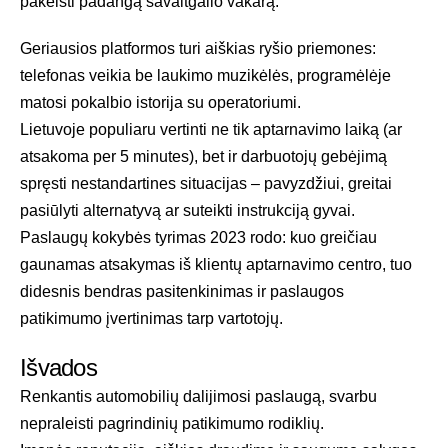
pakeisti padangą savaitgalio vakarą.
Geriausios platformos turi aiškias ryšio priemones:
telefonas veikia be laukimo muzikėlės, programėlėje
matosi pokalbio istorija su operatoriumi.
Lietuvoje populiaru vertinti ne tik aptarnavimo laiką (ar
atsakoma per 5 minutes), bet ir darbuotojų gebėjimą
spręsti nestandartines situacijas – pavyzdžiui, greitai
pasiūlyti alternatyvą ar suteikti instrukciją gyvai.
Paslaugų kokybės tyrimas 2023
rodo: kuo greičiau
gaunamas atsakymas iš klientų aptarnavimo centro, tuo
didesnis bendras pasitenkinimas ir paslaugos
patikimumo įvertinimas tarp vartotojų.
Išvados
Renkantis automobilių dalijimosi paslaugą, svarbu
nepraleisti pagrindinių patikimumo rodiklių.