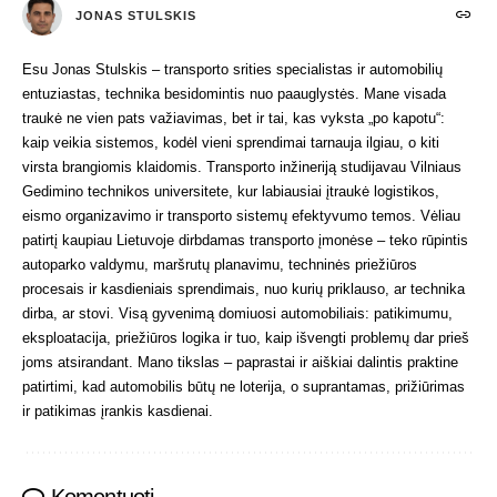
JONAS STULSKIS
Esu Jonas Stulskis – transporto srities specialistas ir automobilių
entuziastas, technika besidomintis nuo paauglystės. Mane visada
traukė ne vien pats važiavimas, bet ir tai, kas vyksta „po kapotu“:
kaip veikia sistemos, kodėl vieni sprendimai tarnauja ilgiau, o kiti
virsta brangiomis klaidomis. Transporto inžineriją studijavau Vilniaus
Gedimino technikos universitete, kur labiausiai įtraukė logistikos,
eismo organizavimo ir transporto sistemų efektyvumo temos. Vėliau
patirtį kaupiau Lietuvoje dirbdamas transporto įmonėse – teko rūpintis
autoparko valdymu, maršrutų planavimu, techninės priežiūros
procesais ir kasdieniais sprendimais, nuo kurių priklauso, ar technika
dirba, ar stovi. Visą gyvenimą domiuosi automobiliais: patikimumu,
eksploatacija, priežiūros logika ir tuo, kaip išvengti problemų dar prieš
joms atsirandant. Mano tikslas – paprastai ir aiškiai dalintis praktine
patirtimi, kad automobilis būtų ne loterija, o suprantamas, prižiūrimas
ir patikimas įrankis kasdienai.