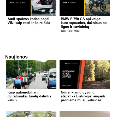
Audi spalvos kodas pagal
BMW F 750 GS apžvalga:
VIN: kaip rasti ir ką reiškia
kuro sąnaudos, dažniausios
ligos ir savininkų
atsiliepimai
Naujienos
Kaip automobiliai ir
Nutrenkiamų gyvūnų
dviratininkai turėtų dalintis
statistika Lietuvoje: auganti
keliu?
problema mūsų keliuose