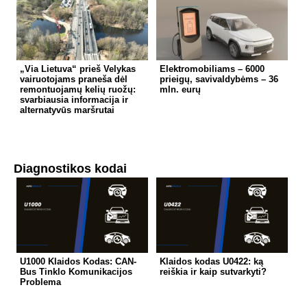
„Via Lietuva“ prieš Velykas
Elektromobiliams – 6000
vairuotojams praneša dėl
prieigų, savivaldybėms – 36
remontuojamų kelių ruožų:
mln. eurų
svarbiausia informacija ir
alternatyvūs maršrutai
Diagnostikos kodai
U1000 Klaidos Kodas: CAN-
Klaidos kodas U0422: ką
Bus Tinklo Komunikacijos
reiškia ir kaip sutvarkyti?
Problema