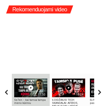
Rekomenduojami video
17:50
10:24
Se7en – kai tamsa tampa
6 DIDŽIAUSI TECH
Ex Machina: k
meno kūriniu
SKANDALAI: AFEROS,
pasirinkimo 