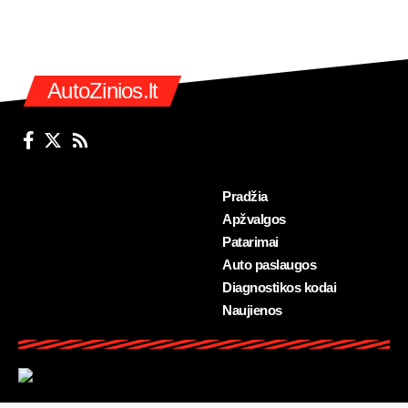
AutoZinios.lt
Pradžia
Apžvalgos
Patarimai
Auto paslaugos
Diagnostikos kodai
Naujienos