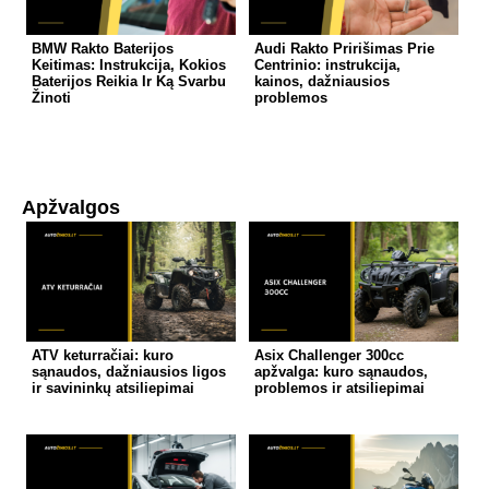
BMW Rakto Baterijos
Audi Rakto Pririšimas Prie
Keitimas: Instrukcija, Kokios
Centrinio: instrukcija,
Baterijos Reikia Ir Ką Svarbu
kainos, dažniausios
Žinoti
problemos
Apžvalgos
ATV keturračiai: kuro
Asix Challenger 300cc
sąnaudos, dažniausios ligos
apžvalga: kuro sąnaudos,
ir savininkų atsiliepimai
problemos ir atsiliepimai