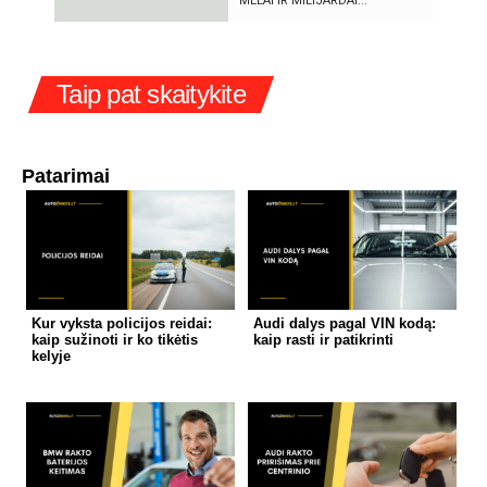
MELAI IR MILIJARDAI...
Taip pat skaitykite
Patarimai
Kur vyksta policijos reidai:
Audi dalys pagal VIN kodą:
kaip sužinoti ir ko tikėtis
kaip rasti ir patikrinti
kelyje