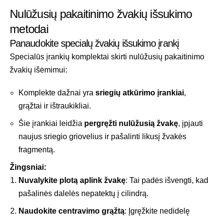
Nulūžusių pakaitinimo žvakių išsukimo
metodai
Panaudokite specialų žvakių išsukimo įrankį
Specialūs įrankių komplektai skirti nulūžusių pakaitinimo
žvakių išėmimui:
Komplekte dažnai yra
sriegių atkūrimo įrankiai
,
grąžtai ir ištraukikliai.
Šie įrankiai leidžia
pergręžti nulūžusią žvakę
, įpjauti
naujus sriegio griovelius ir pašalinti likusį žvakės
fragmentą.
Žingsniai:
Nuvalykite plotą aplink žvakę
: Tai padės išvengti, kad
pašalinės dalelės nepatektų į cilindrą.
Naudokite centravimo grąžtą
: Įgręžkite nedidelę