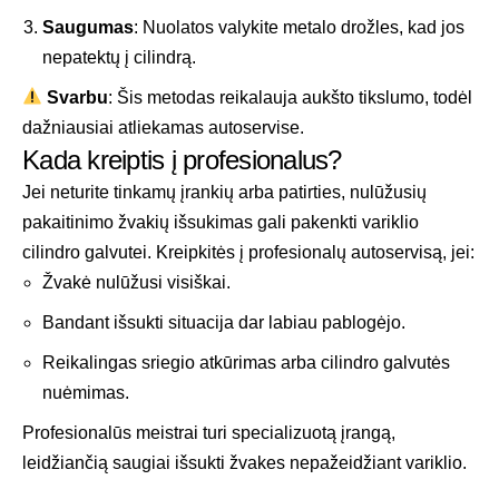
Saugumas
: Nuolatos valykite metalo drožles, kad jos
nepatektų į cilindrą.
Svarbu
: Šis metodas reikalauja aukšto tikslumo, todėl
dažniausiai atliekamas autoservise.
Kada kreiptis į profesionalus?
Jei neturite tinkamų įrankių arba patirties, nulūžusių
pakaitinimo žvakių išsukimas gali pakenkti variklio
cilindro galvutei. Kreipkitės į profesionalų autoservisą, jei:
Žvakė nulūžusi visiškai.
Bandant išsukti situacija dar labiau pablogėjo.
Reikalingas sriegio atkūrimas arba cilindro galvutės
nuėmimas.
Profesionalūs meistrai turi specializuotą įrangą,
leidžiančią saugiai išsukti žvakes nepažeidžiant variklio.