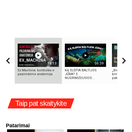
18:13
06:39
Ex Machina: kontrolės ir
KĄ SLEPIA BALTIJOS
„Bręstantis b
pasirinkimo anatomija
JŪRA? 5
kriminalinis 
NUGRIMZDUSIOS...
pakeitęs telev
Taip pat skaitykite
Patarimai