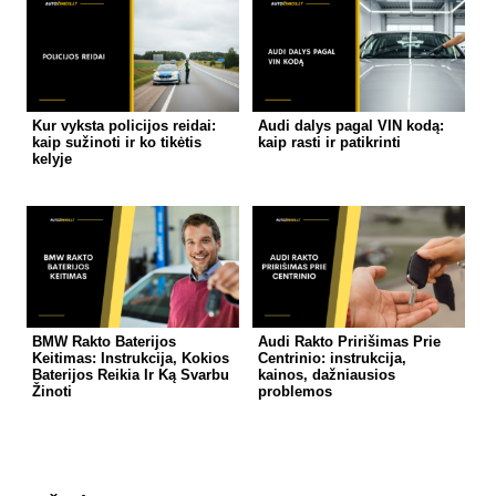
Kur vyksta policijos reidai:
Audi dalys pagal VIN kodą:
kaip sužinoti ir ko tikėtis
kaip rasti ir patikrinti
kelyje
BMW Rakto Baterijos
Audi Rakto Pririšimas Prie
Keitimas: Instrukcija, Kokios
Centrinio: instrukcija,
Baterijos Reikia Ir Ką Svarbu
kainos, dažniausios
Žinoti
problemos