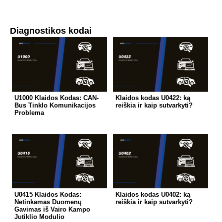
Diagnostikos kodai
U1000 Klaidos Kodas: CAN-
Klaidos kodas U0422: ką
Bus Tinklo Komunikacijos
reiškia ir kaip sutvarkyti?
Problema
U0415 Klaidos Kodas:
Klaidos kodas U0402: ką
Netinkamas Duomenų
reiškia ir kaip sutvarkyti?
Gavimas iš Vairo Kampo
Jutiklio Modulio