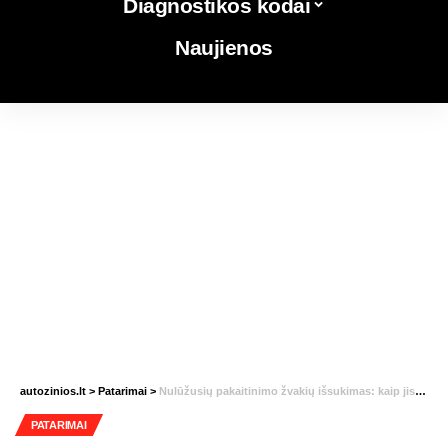
Diagnostikos kodai
Naujienos
autozinios.lt
>
Patarimai
>
Nulūžusių pakaitinimo žvakių išsukimas: kaip jis atliekamas?
PATARIMAI