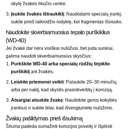
skylę žvakės likučio centre.
Įsukite žvakės ištraukiklį
: Naudodami specialų įrankį,
sukite prieš laikrodžio rodyklę, kol fragmentas išsisuks.
Naudokite skverbiamuosius tepalo purškiklius
(WD-40)
Jei žvakė dar nėra visiškai nulūžusi, bet juda sunkiai,
galima naudoti skverbiamuosius skysčius:
Purkškite WD-40 arba specialų rūdžių tirpiklio
purškiklį
ant žvakės.
Leiskite priemonei veikti
: Palaukite 20–30 minučių
arba per naktį, kad skystis prasiskverbtų į koroziją.
Atsargiai atsukite žvakę
: Naudokite geros kokybės
įrankius ir sukite lėtai, kad išvengtumėte nulūžimo.
Žvakių pašildymas prieš išsukimą
Šiluma padeda sumažinti korozijos poveikį ir išplėsti