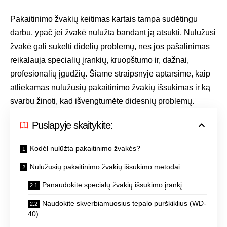
Pakaitinimo žvakių keitimas kartais tampa sudėtingu
darbu, ypač jei žvakė nulūžta bandant ją atsukti. Nulūžusi
žvakė gali sukelti didelių problemų, nes jos pašalinimas
reikalauja specialių įrankių, kruopštumo ir, dažnai,
profesionalių įgūdžių. Šiame straipsnyje aptarsime, kaip
atliekamas nulūžusių pakaitinimo žvakių išsukimas ir ką
svarbu žinoti, kad išvengtumėte didesnių problemų.
Puslapyje skaitykite:
Kodėl nulūžta pakaitinimo žvakės?
Nulūžusių pakaitinimo žvakių išsukimo metodai
Panaudokite specialų žvakių išsukimo įrankį
Naudokite skverbiamuosius tepalo purškiklius (WD-
40)