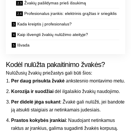
Žvakių pašildymas prieš išsukimą
Profesionalus įrankis: elektrinis grąžtas ir sriegiklis
Kada kreiptis į profesionalus?
Kaip išvengti žvakių nulūžimo ateityje?
Išvada
Kodėl nulūžta pakaitinimo žvakės?
Nulūžusių žvakių priežastys gali būti šios:
Per daug prisukta žvakė
ankstesnio montavimo metu.
Korozija ir suodžiai
dėl ilgalaikio žvakių naudojimo.
Per didelė jėga sukant
: Žvakė gali nulūžti, jei bandote
ją atsukti staigiais ar netinkamais judesiais.
Prastos kokybės įrankiai
: Naudojant netinkamus
raktus ar įrankius, galima sugadinti žvakės korpusą.