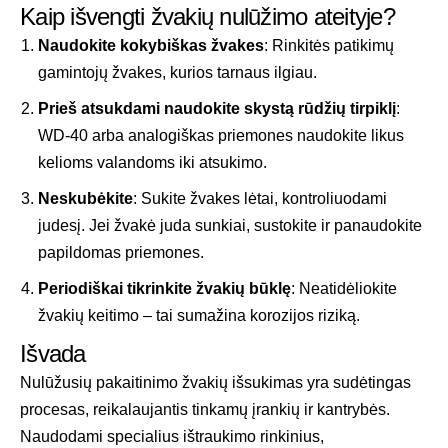
Kaip išvengti žvakių nulūžimo ateityje?
Naudokite kokybiškas žvakes
: Rinkitės patikimų
gamintojų žvakes, kurios tarnaus ilgiau.
Prieš atsukdami naudokite skystą rūdžių tirpiklį
:
WD-40 arba analogiškas priemones naudokite likus
kelioms valandoms iki atsukimo.
Neskubėkite
: Sukite žvakes lėtai, kontroliuodami
judesį. Jei žvakė juda sunkiai, sustokite ir panaudokite
papildomas priemones.
Periodiškai tikrinkite žvakių būklę
: Neatidėliokite
žvakių keitimo – tai sumažina korozijos riziką.
Išvada
Nulūžusių pakaitinimo žvakių išsukimas yra sudėtingas
procesas, reikalaujantis tinkamų įrankių ir kantrybės.
Naudodami specialius ištraukimo rinkinius,