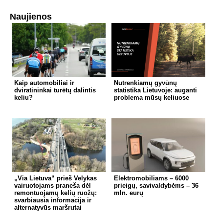
Naujienos
Kaip automobiliai ir
Nutrenkiamų gyvūnų
dviratininkai turėtų dalintis
statistika Lietuvoje: auganti
keliu?
problema mūsų keliuose
„Via Lietuva“ prieš Velykas
Elektromobiliams – 6000
vairuotojams praneša dėl
prieigų, savivaldybėms – 36
remontuojamų kelių ruožų:
mln. eurų
svarbiausia informacija ir
alternatyvūs maršrutai