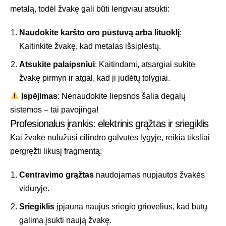
metalą, todėl žvakę gali būti lengviau atsukti:
Naudokite karšto oro pūstuvą arba lituoklį
:
Kaitinkite žvakę, kad metalas išsiplėstų.
Atsukite palaipsniui
: Kaitindami, atsargiai sukite
žvakę pirmyn ir atgal, kad ji judėtų tolygiai.
Įspėjimas
: Nenaudokite liepsnos šalia degalų
sistemos – tai pavojinga!
Profesionalus įrankis: elektrinis grąžtas ir sriegiklis
Kai žvakė nulūžusi cilindro galvutės lygyje, reikia tiksliai
pergręžti likusį fragmentą:
Centravimo grąžtas
naudojamas nupjautos žvakės
viduryje.
Sriegiklis
įpjauna naujus sriegio griovelius, kad būtų
galima įsukti naują žvakę.