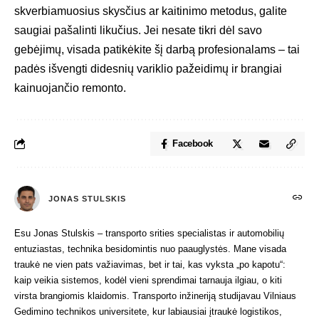
skverbiamuosius skysčius ar kaitinimo metodus, galite
saugiai pašalinti likučius. Jei nesate tikri dėl savo
gebėjimų, visada patikėkite šį darbą profesionalams – tai
padės išvengti didesnių variklio pažeidimų ir brangiai
kainuojančio remonto.
Facebook
JONAS STULSKIS
Esu Jonas Stulskis – transporto srities specialistas ir automobilių
entuziastas, technika besidomintis nuo paauglystės. Mane visada
traukė ne vien pats važiavimas, bet ir tai, kas vyksta „po kapotu“:
kaip veikia sistemos, kodėl vieni sprendimai tarnauja ilgiau, o kiti
virsta brangiomis klaidomis. Transporto inžineriją studijavau Vilniaus
Gedimino technikos universitete, kur labiausiai įtraukė logistikos,