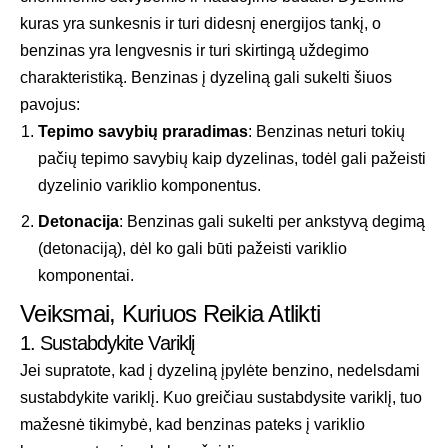
kuras yra sunkesnis ir turi didesnį energijos tankį, o
benzinas yra lengvesnis ir turi skirtingą uždegimo
charakteristiką. Benzinas į dyzeliną gali sukelti šiuos
pavojus:
Tepimo savybių praradimas
: Benzinas neturi tokių
pačių tepimo savybių kaip dyzelinas, todėl gali pažeisti
dyzelinio variklio komponentus.
Detonacija
: Benzinas gali sukelti per ankstyvą degimą
(detonaciją), dėl ko gali būti pažeisti variklio
komponentai.
Veiksmai, Kuriuos Reikia Atlikti
1. Sustabdykite Variklį
Jei supratote, kad į dyzeliną įpylėte benzino, nedelsdami
sustabdykite variklį. Kuo greičiau sustabdysite variklį, tuo
mažesnė tikimybė, kad benzinas pateks į variklio