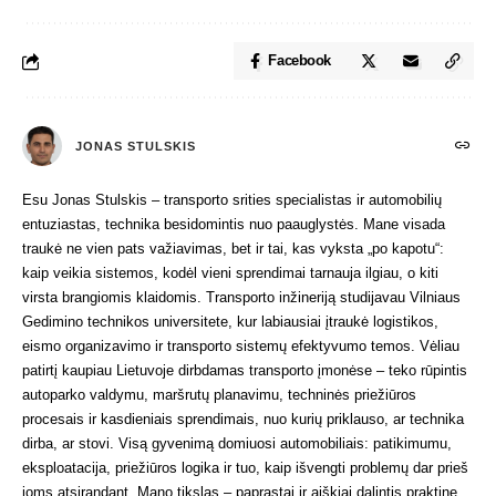
Facebook
JONAS STULSKIS
Esu Jonas Stulskis – transporto srities specialistas ir automobilių
entuziastas, technika besidomintis nuo paauglystės. Mane visada
traukė ne vien pats važiavimas, bet ir tai, kas vyksta „po kapotu“:
kaip veikia sistemos, kodėl vieni sprendimai tarnauja ilgiau, o kiti
virsta brangiomis klaidomis. Transporto inžineriją studijavau Vilniaus
Gedimino technikos universitete, kur labiausiai įtraukė logistikos,
eismo organizavimo ir transporto sistemų efektyvumo temos. Vėliau
patirtį kaupiau Lietuvoje dirbdamas transporto įmonėse – teko rūpintis
autoparko valdymu, maršrutų planavimu, techninės priežiūros
procesais ir kasdieniais sprendimais, nuo kurių priklauso, ar technika
dirba, ar stovi. Visą gyvenimą domiuosi automobiliais: patikimumu,
eksploatacija, priežiūros logika ir tuo, kaip išvengti problemų dar prieš
joms atsirandant. Mano tikslas – paprastai ir aiškiai dalintis praktine