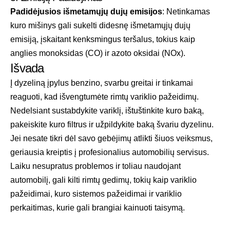
Padidėjusios išmetamųjų dujų emisijos
: Netinkamas
kuro mišinys gali sukelti didesnę išmetamųjų dujų
emisiją, įskaitant kenksmingus teršalus, tokius kaip
anglies monoksidas (CO) ir azoto oksidai (NOx).
Išvada
Į dyzeliną įpylus benzino, svarbu greitai ir tinkamai
reaguoti, kad išvengtumėte rimtų variklio pažeidimų.
Nedelsiant sustabdykite variklį, ištuštinkite kuro baką,
pakeiskite kuro filtrus ir užpildykite baką švariu dyzelinu.
Jei nesate tikri dėl savo gebėjimų atlikti šiuos veiksmus,
geriausia kreiptis į profesionalius automobilių servisus.
Laiku nesupratus problemos ir toliau naudojant
automobilį, gali kilti rimtų gedimų, tokių kaip variklio
pažeidimai, kuro sistemos pažeidimai ir variklio
perkaitimas, kurie gali brangiai kainuoti taisymą.