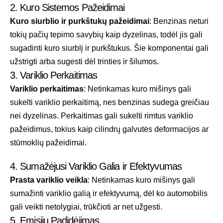
2. Kuro Sistemos Pažeidimai
Kuro siurblio ir purkštukų pažeidimai
: Benzinas neturi
tokių pačių tepimo savybių kaip dyzelinas, todėl jis gali
sugadinti kuro siurblį ir purkštukus. Šie komponentai gali
užstrigti arba sugesti dėl trinties ir šilumos.
3. Variklio Perkaitimas
Variklio perkaitimas
: Netinkamas kuro mišinys gali
sukelti variklio perkaitimą, nes benzinas sudega greičiau
nei dyzelinas. Perkaitimas gali sukelti rimtus variklio
pažeidimus, tokius kaip cilindrų galvutės deformacijos ar
stūmoklių pažeidimai.
4. Sumažėjusi Variklio Galia ir Efektyvumas
Prasta variklio veikla
: Netinkamas kuro mišinys gali
sumažinti variklio galią ir efektyvumą, dėl ko automobilis
gali veikti netolygiai, trūkčioti ar net užgesti.
5. Emisijų Padidėjimas