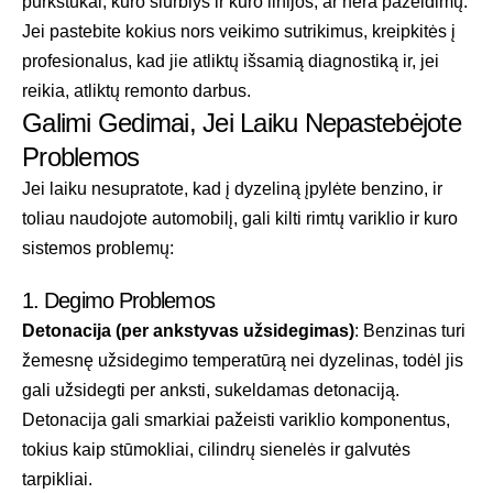
purkštukai, kuro siurblys ir kuro linijos, ar nėra pažeidimų.
Jei pastebite kokius nors veikimo sutrikimus, kreipkitės į
profesionalus, kad jie atliktų išsamią diagnostiką ir, jei
reikia, atliktų remonto darbus.
Galimi Gedimai, Jei Laiku Nepastebėjote
Problemos
Jei laiku nesupratote, kad į dyzeliną įpylėte benzino, ir
toliau naudojote automobilį, gali kilti rimtų variklio ir kuro
sistemos problemų:
1. Degimo Problemos
Detonacija (per ankstyvas užsidegimas)
: Benzinas turi
žemesnę užsidegimo temperatūrą nei dyzelinas, todėl jis
gali užsidegti per anksti, sukeldamas detonaciją.
Detonacija gali smarkiai pažeisti variklio komponentus,
tokius kaip stūmokliai, cilindrų sienelės ir galvutės
tarpikliai.