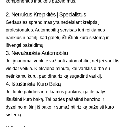
komponentus ir sukels pažeidimus.
2. Netrukus Kreipkitės į Specialistus
Geriausias sprendimas yra nedelsiant kreiptis į
profesionalus. Automobilių servisas turi reikiamus
įrankius ir patirtį, kad galėtų ištuštinti kuro sistemą ir
išvengti pažeidimų.
3. Nevažiuokite Automobiliu
Jei įmanoma, venkite važiuoti automobiliu, net jei variklis
vis dar veikia. Kiekviena minutė, kai variklis dirba su
netinkamu kuru, padidina riziką sugadinti variklį.
4. Ištuštinkite Kuro Baką
Jei turite patirties ir reikiamus įrankius, galite patys
ištuštinti kuro baką. Tai padės pašalinti benzino ir
dyzelino mišinį iš bako ir sumažinti riziką pažeisti kuro
sistemą.