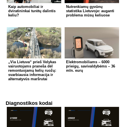
Kaip automobiliai ir
Nutrenkiamų gyvūnų
dviratininkai turėtų dalintis
statistika Lietuvoje: auganti
keliu?
problema mūsų keliuose
„Via Lietuva“ prieš Velykas
Elektromobiliams – 6000
vairuotojams praneša dėl
prieigų, savivaldybėms – 36
remontuojamų kelių ruožų:
mln. eurų
svarbiausia informacija ir
alternatyvūs maršrutai
Diagnostikos kodai