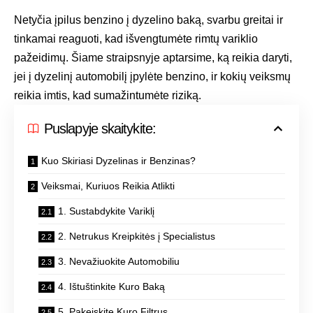
Netyčia įpilus benzino į dyzelino baką, svarbu greitai ir
tinkamai reaguoti, kad išvengtumėte rimtų variklio
pažeidimų. Šiame straipsnyje aptarsime, ką reikia daryti,
jei į dyzelinį automobilį įpylėte benzino, ir kokių veiksmų
reikia imtis, kad sumažintumėte riziką.
Puslapyje skaitykite:
Kuo Skiriasi Dyzelinas ir Benzinas?
Veiksmai, Kuriuos Reikia Atlikti
1. Sustabdykite Variklį
2. Netrukus Kreipkitės į Specialistus
3. Nevažiuokite Automobiliu
4. Ištuštinkite Kuro Baką
5. Pakeiskite Kuro Filtrus