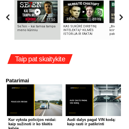
17:50
07:18
Se7en – kai tamsa tampa
KAS SUKŪRĖ DIRBTINĮ
„Bręstantis b
meno kūriniu
INTELEKTĄ? KILMĖS
kriminalinis 
ISTORIJA IR FAKTAI
pakeitęs telev
Taip pat skaitykite
Patarimai
Kur vyksta policijos reidai:
Audi dalys pagal VIN kodą:
kaip sužinoti ir ko tikėtis
kaip rasti ir patikrinti
kelyje