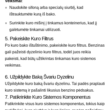
Veiksmai
:
Naudokite sifoną arba specialų siurblį, kad
ištrauktumėte kurą iš bako.
Surinkite kuro mišinį į tinkamus konteinerius, kad jį
galėtumėte tinkamai utilizuoti.
5. Pakeiskite Kuro Filtrus
Po kuro bako ištuštinimo, pakeiskite kuro filtrus. Benzinas
gali pažeisti dyzelinio kuro filtrus, todėl juos reikia
pakeisti, kad būtų užtikrintas tinkamas kuro sistemos
veikimas.
6. Užpildykite Baką Švariu Dyzelinu
Užpildykite kuro baką švariu dyzelinu. Tai padės praplauti
kuro sistemą ir pašalinti likusius benzino pėdsakus.
7. Patikrinkite Kuro Sistemos Komponentus
Patikrinkite visus kuro sistemos komponentus, tokius kaip