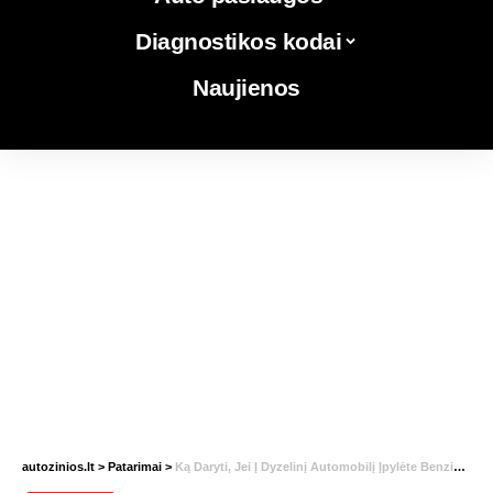
Diagnostikos kodai
Naujienos
autozinios.lt
>
Patarimai
>
Ką Daryti, Jei Į Dyzelinį Automobilį Įpylėte Benzino?