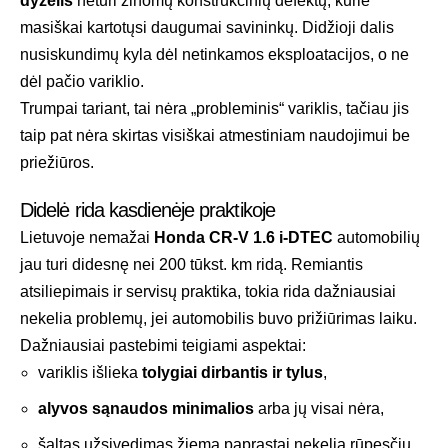
dyzelis
neturi žinomų konstrukcinių defektų, kurie
masiškai kartotųsi daugumai savininkų. Didžioji dalis
nusiskundimų kyla dėl netinkamos eksploatacijos, o ne
dėl pačio variklio.
Trumpai tariant, tai nėra „probleminis“ variklis, tačiau jis
taip pat nėra skirtas visiškai atmestiniam naudojimui be
priežiūros.
Didelė rida kasdienėje praktikoje
Lietuvoje nemažai
Honda CR-V 1.6 i-DTEC
automobilių
jau turi didesnę nei 200 tūkst. km ridą. Remiantis
atsiliepimais ir servisų praktika, tokia rida dažniausiai
nekelia problemų, jei automobilis buvo prižiūrimas laiku.
Dažniausiai pastebimi teigiami aspektai:
variklis išlieka
tolygiai dirbantis ir tylus
,
alyvos sąnaudos minimalios
arba jų visai nėra,
šaltas užsivedimas žiemą paprastai nekelia rūpesčių.