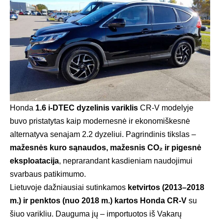
Honda
1.6 i-DTEC dyzelinis variklis
CR-V modelyje
buvo pristatytas kaip modernesnė ir ekonomiškesnė
alternatyva senajam 2.2 dyzeliui. Pagrindinis tikslas –
mažesnės kuro sąnaudos, mažesnis CO₂ ir pigesnė
eksploatacija
, neprarandant kasdieniam naudojimui
svarbaus patikimumo.
Lietuvoje dažniausiai sutinkamos
ketvirtos (2013–2018
m.) ir penktos (nuo 2018 m.) kartos Honda CR-V
su
šiuo varikliu. Dauguma jų – importuotos iš Vakarų