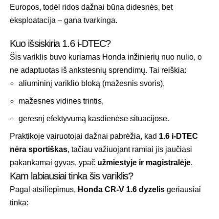
Europos, todėl ridos dažnai būna didesnės, bet
eksploatacija – gana tvarkinga.
Kuo išsiskiria 1.6 i-DTEC?
Šis variklis buvo kuriamas Honda inžinierių nuo nulio, o
ne adaptuotas iš ankstesnių sprendimų. Tai reiškia:
aliumininį variklio bloką (mažesnis svoris),
mažesnes vidines trintis,
geresnį efektyvumą kasdienėse situacijose.
Praktikoje vairuotojai dažnai pabrėžia, kad
1.6 i-DTEC
nėra sportiškas
, tačiau važiuojant ramiai jis jaučiasi
pakankamai gyvas, ypač
užmiestyje ir magistralėje
.
Kam labiausiai tinka šis variklis?
Pagal atsiliepimus,
Honda CR-V 1.6 dyzelis
geriausiai
tinka: