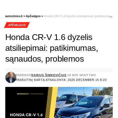
autozinios.lt
>
Apžvalgos
>
Honda CR-V 1.6 dyzelis atsiliepimai: patikimumas, sąnaudos, problemos
APŽVALGOS
Honda CR-V 1.6 dyzelis
atsiliepimai: patikimumas,
sąnaudos, problemos
PARENGĖ
DARIUS ŠIMKEVIČIUS
18 MIN SKAITYMO
PASKUTINĮ KARTĄ ATNAUJINTA: 2025 DECEMBER 15 8:23