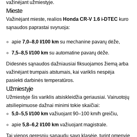
važinėjant užmiestyje.
Mieste
Važinėjant mieste, realios
Honda CR-V 1.6 i-DTEC
kuro
sąnaudos paprastai svyruoja:
apie
7,0–8,0 l/100 km
su mechanine pavarų dėže,
7,5–8,5 l/100 km
su automatine pavarų dėže.
Didesnės sąnaudos dažniausiai fiksuojamos žiemą arba
važinėjant trumpais atstumais, kai variklis nespėja
pasiekti darbinės temperatūros.
Užmiestyje
Užmiestyje šis variklis atsiskleidžia geriausiai. Vairuotojų
atsiliepimuose dažnai minimi tokie skaičiai:
5,0–5,5 l/100 km
važiuojant 90–100 km/h greičiu,
apie
5,8–6,2 l/100 km
važiuojant magistrale.
Tai vienos geresnių sąnaudų savo klasėje, turint omenyje