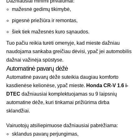
Dažniausiai minimi privalumai:
mažesnė gedimų tikimybė,
pigesnė priežiūra ir remontas,
šiek tiek mažesnės kuro sąnaudos.
Tuo pačiu reikia turėti omenyje, kad mieste dažniau
naudojama sankaba greičiau dėvisi, ypač jei automobilis
dažnai važinėja spūstyse.
Automatinė pavarų dėžė
Automatinė pavarų dėžė suteikia daugiau komforto
kasdienėse kelionėse, ypač mieste.
Honda CR-V 1.6 i-
DTEC
dažniausiai komplektuojamas su 9 laipsnių
automatine dėže, kuri tinkamai prižiūrima dirba
sklandžiai.
Vairuotojų atsiliepimuose dažniausiai pabrėžiama:
sklandus pavarų perjungimas,