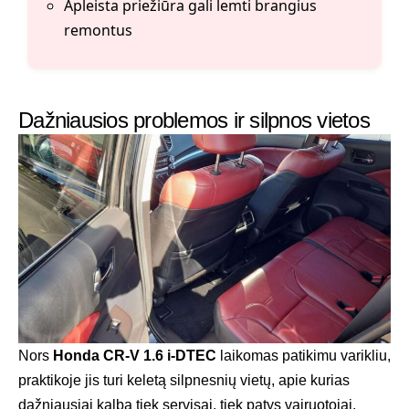
Apleista priežiūra gali lemti brangius
remontus
Dažniausios problemos ir silpnos vietos
Nors
Honda CR-V 1.6 i-DTEC
laikomas patikimu varikliu,
praktikoje jis turi keletą silpnesnių vietų, apie kurias
dažniausiai kalba tiek servisai, tiek patys vairuotojai.