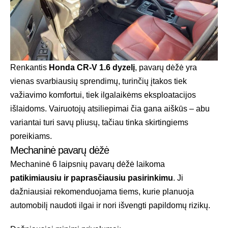
Renkantis
Honda CR-V 1.6 dyzelį
, pavarų dėžė yra
vienas svarbiausių sprendimų, turinčių įtakos tiek
važiavimo komfortui, tiek ilgalaikėms eksploatacijos
išlaidoms. Vairuotojų atsiliepimai čia gana aiškūs – abu
variantai turi savų pliusų, tačiau tinka skirtingiems
poreikiams.
Mechaninė pavarų dėžė
Mechaninė 6 laipsnių pavarų dėžė laikoma
patikimiausiu ir paprasčiausiu pasirinkimu
. Ji
dažniausiai rekomenduojama tiems, kurie planuoja
automobilį naudoti ilgai ir nori išvengti papildomų rizikų.