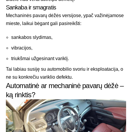
Sankaba ir smagratis
Mechaninės pavarų dėžės versijose, ypač važinėjamose
mieste, laikui bėgant gali pasireikšti:
sankabos slydimas,
vibracijos,
triukšmai užgesinant variklį.
Tai labiau susiję su automobilio svoriu ir eksploatacija, o
ne su konkrečiu variklio defektu.
Automatinė ar mechaninė pavarų dėžė –
ką rinktis?