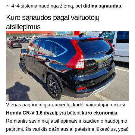
4×4 sistema naudinga žiemą, bet
didina sąnaudas
.
Kuro sąnaudos pagal vairuotojų
atsiliepimus
Vienas pagrindinių argumentų, kodėl vairuotojai renkasi
Honda CR-V 1.6 dyzelį
, yra būtent
kuro ekonomija
.
Remiantis savininkų atsiliepimais ir kasdienio naudojimo
patirtimi, šis variklis dažniausiai pateisina lūkesčius, ypač