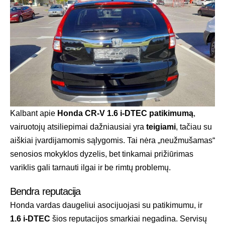
Kalbant apie
Honda CR-V 1.6 i-DTEC patikimumą
,
vairuotojų atsiliepimai dažniausiai yra
teigiami
, tačiau su
aiškiai įvardijamomis sąlygomis. Tai nėra „neužmušamas“
senosios mokyklos dyzelis, bet tinkamai prižiūrimas
variklis gali tarnauti ilgai ir be rimtų problemų.
Bendra reputacija
Honda vardas daugeliui asocijuojasi su patikimumu, ir
1.6 i-DTEC
šios reputacijos smarkiai negadina. Servisų