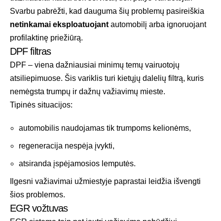
Svarbu pabrėžti, kad dauguma šių problemų pasireiškia
netinkamai eksploatuojant
automobilį arba ignoruojant
profilaktinę priežiūrą.
DPF filtras
DPF – viena dažniausiai minimų temų vairuotojų
atsiliepimuose. Šis variklis turi kietųjų dalelių filtrą, kuris
nemėgsta trumpų ir dažnų važiavimų mieste.
Tipinės situacijos:
automobilis naudojamas tik trumpoms kelionėms,
regeneracija nespėja įvykti,
atsiranda įspėjamosios lemputės.
Ilgesni važiavimai užmiestyje paprastai leidžia išvengti
šios problemos.
EGR vožtuvas