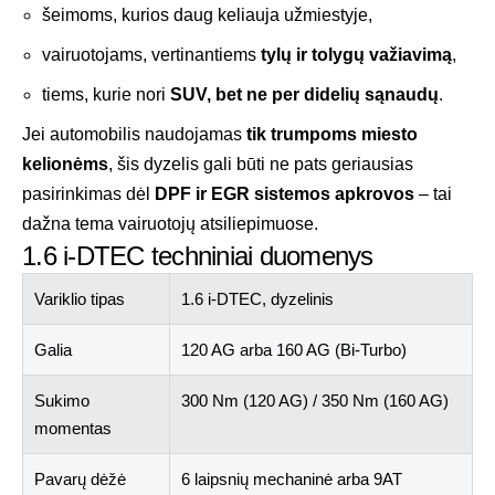
šeimoms, kurios daug keliauja užmiestyje,
vairuotojams, vertinantiems
tylų ir tolygų važiavimą
,
tiems, kurie nori
SUV, bet ne per didelių sąnaudų
.
Jei automobilis naudojamas
tik trumpoms miesto
kelionėms
, šis dyzelis gali būti ne pats geriausias
pasirinkimas dėl
DPF ir EGR sistemos apkrovos
– tai
dažna tema vairuotojų atsiliepimuose.
1.6 i-DTEC techniniai duomenys
Variklio tipas
1.6 i-DTEC, dyzelinis
Galia
120 AG arba 160 AG (Bi-Turbo)
Sukimo
300 Nm (120 AG) / 350 Nm (160 AG)
momentas
Pavarų dėžė
6 laipsnių mechaninė arba 9AT