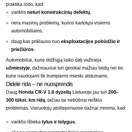
praktika rodo, kad:
variklis
neturi konstrukcinių defektų
,
nėra masinių problemų, kurios kartotųsi visiems
automobiliams,
daug kas priklauso nuo
eksploatacijos pobūdžio ir
priežiūros
.
Automobiliai, kurie didžiąją laiko dalį važinėja
užmiestyje
, dažniausiai turi gerokai mažiau bėdų nei tie,
kurie naudojami tik trumpiems miesto atstumams.
Didelė rida – ne nuosprendis
Daug
Honda CR-V 1.6 dyzelių
Lietuvoje jau turi
200–
300 tūkst. km ridą
, tačiau tai nebūtinai reiškia
problemas. Vairuotojų atsiliepimuose dažnai minima, kad:
variklis išlieka
tylus ir tolygus
,