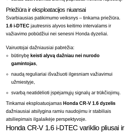
Priežiūra ir eksploatacijos niuansai
Svarbiausias patikimumo veiksnys – tinkama priežiūra.
1.6 i-DTEC
jautresnis alyvos keitimo intervalams ir
važiavimo pobūdžiui nei senesni Honda dyzeliai.
Vairuotojai dažniausiai pabrėžia:
būtinybę
keisti alyvą dažniau nei nurodo
gamintojas
,
naudą reguliariai išvažiuoti ilgesniam važiavimui
užmiestyje,
svarbą neatidėlioti įspėjamųjų signalų ar trūkčiojimų.
Tinkamai eksploatuojamas
Honda CR-V 1.6 dyzelis
dažniausiai atsilygina ramiu naudojimu ir stabiliais
atsiliepimais ilgalaikėje perspektyvoje.
Honda CR-V 1.6 i-DTEC variklio pliusai ir