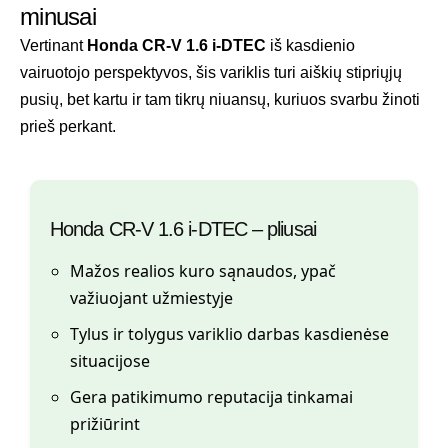
minusai
Vertinant
Honda CR-V 1.6 i-DTEC
iš kasdienio
vairuotojo perspektyvos, šis variklis turi aiškių stipriųjų
pusių, bet kartu ir tam tikrų niuansų, kuriuos svarbu žinoti
prieš perkant.
Honda CR-V 1.6 i-DTEC – pliusai
Mažos realios kuro sąnaudos, ypač
važiuojant užmiestyje
Tylus ir tolygus variklio darbas kasdienėse
situacijose
Gera patikimumo reputacija tinkamai
prižiūrint