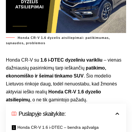
Honda CR-V 1.6 dyzelis atsiliepimai: patikimumas,
sąnaudos, problemos
Honda CR-V su
1.6 i-DTEC dyzeliniu varikliu
– vienas
dažniausių pasirinkimų tarp ieškančių
patikimo,
ekonomiško ir šeimai tinkamo SUV
. Šio modelio
Lietuvos rinkoje daug, todėl nenuostabu, kad žmonės
aktyviai ieško realių
Honda CR-V 1.6 dyzelio
atsiliepimų
, o ne tik gamintojo pažadų.
Puslapyje skaitykite:
Honda CR-V 1.6 i-DTEC – bendra apžvalga