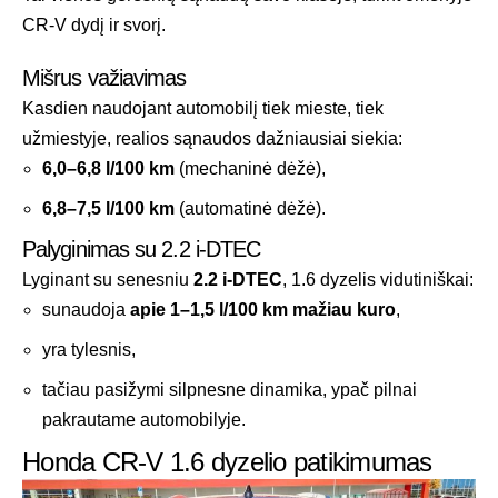
CR-V dydį ir svorį.
Mišrus važiavimas
Kasdien naudojant automobilį tiek mieste, tiek
užmiestyje, realios sąnaudos dažniausiai siekia:
6,0–6,8 l/100 km
(mechaninė dėžė),
6,8–7,5 l/100 km
(automatinė dėžė).
Palyginimas su 2.2 i-DTEC
Lyginant su senesniu
2.2 i-DTEC
, 1.6 dyzelis vidutiniškai:
sunaudoja
apie 1–1,5 l/100 km mažiau kuro
,
yra tylesnis,
tačiau pasižymi silpnesne dinamika, ypač pilnai
pakrautame automobilyje.
Honda CR-V 1.6 dyzelio patikimumas