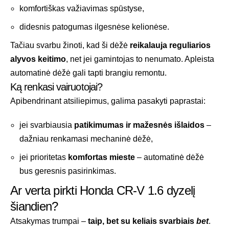
komfortiškas važiavimas spūstyse,
didesnis patogumas ilgesnėse kelionėse.
Tačiau svarbu žinoti, kad ši dėžė
reikalauja reguliarios
alyvos keitimo
, net jei gamintojas to nenumato. Apleista
automatinė dėžė gali tapti brangiu remontu.
Ką renkasi vairuotojai?
Apibendrinant atsiliepimus, galima pasakyti paprastai:
jei svarbiausia
patikimumas ir mažesnės išlaidos
–
dažniau renkamasi mechaninė dėžė,
jei prioritetas
komfortas mieste
– automatinė dėžė
bus geresnis pasirinkimas.
Ar verta pirkti Honda CR-V 1.6 dyzelį
šiandien?
Atsakymas trumpai –
taip, bet su keliais svarbiais
bet
.