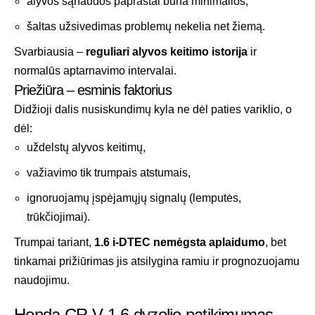
alyvos sąnaudos paprastai būna minimalios,
šaltas užsivedimas problemų nekelia net žiemą.
Svarbiausia –
reguliari alyvos keitimo istorija
ir
normalūs aptarnavimo intervalai.
Priežiūra – esminis faktorius
Didžioji dalis nusiskundimų kyla ne dėl paties variklio, o
dėl:
uždelstų alyvos keitimų,
važiavimo tik trumpais atstumais,
ignoruojamų įspėjamųjų signalų (lemputės,
trūkčiojimai).
Trumpai tariant,
1.6 i-DTEC nemėgsta aplaidumo
, bet
tinkamai prižiūrimas jis atsilygina ramiu ir prognozuojamu
naudojimu.
Honda CR-V 1.6 dyzelio patikimumas