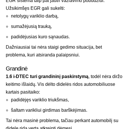
EGR sistema taip pat jautri važiavimo pobūdžiui.
Užsikimšęs EGR gali sukelti:
netolygų variklio darbą,
sumažėjusią trauką,
padidėjusias kuro sąnaudas.
Dažniausiai tai nėra staigi gedimo situacija, bet
problema, kuri atsiranda palaipsniui.
Grandinė
1.6 i-DTEC turi grandininį paskirstymą
, todėl nėra diržo
keitimo išlaidų. Vis dėlto didelės ridos automobiliuose
kartais pasitaiko:
padidėjęs variklio triukšmas,
šaltam varikliui girdimas barškėjimas.
Tai nėra masinė problema, tačiau perkant automobilį su
didele rida verta atkreipti dėmesį.