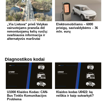
„Via Lietuva“ prieš Velykas
Elektromobiliams – 6000
vairuotojams praneša dėl
prieigų, savivaldybėms – 36
remontuojamų kelių ruožų:
mln. eurų
svarbiausia informacija ir
alternatyvūs maršrutai
Diagnostikos kodai
U1000 Klaidos Kodas: CAN-
Klaidos kodas U0422: ką
Bus Tinklo Komunikacijos
reiškia ir kaip sutvarkyti?
Problema