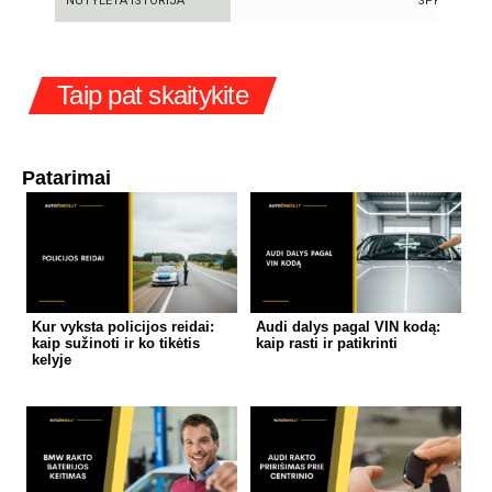
NUTYLĖTA ISTORIJA
SPROGIMAI 
Taip pat skaitykite
Patarimai
Kur vyksta policijos reidai:
Audi dalys pagal VIN kodą:
kaip sužinoti ir ko tikėtis
kaip rasti ir patikrinti
kelyje