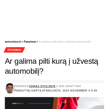
autozinios.lt
>
Patarimai
>
Ar galima pilti kurą į užvestą automobilį?
PATARIMAI
Ar galima pilti kurą į užvestą
automobilį?
PARENGĖ
JONAS STULSKIS
2 MIN SKAITYMO
PASKUTINĮ KARTĄ ATNAUJINTA: 2024 NOVEMBER 4 9:49