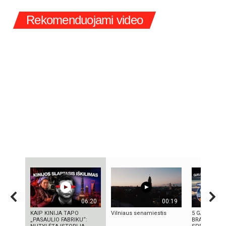
Rekomenduojami video
06:20
00:19
KAIP KINIJA TAPO
Vilniaus senamiestis
5 GALINGIAU
„PASAULIO FABRIKU“:
BRANDUOLIN