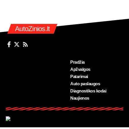
AutoZinios.lt
Pradžia
Apžvalgos
Patarimai
Auto paslaugos
Diagnostikos kodai
Naujienos