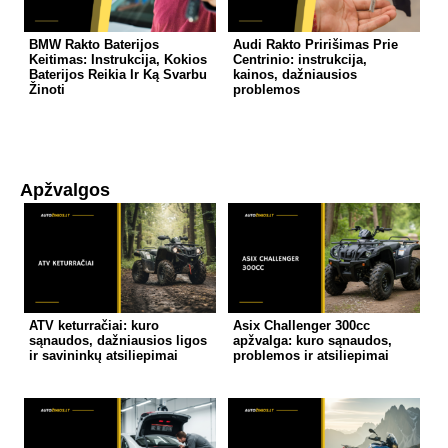
BMW Rakto Baterijos
Audi Rakto Pririšimas Prie
Keitimas: Instrukcija, Kokios
Centrinio: instrukcija,
Baterijos Reikia Ir Ką Svarbu
kainos, dažniausios
Žinoti
problemos
Apžvalgos
ATV keturračiai: kuro
Asix Challenger 300cc
sąnaudos, dažniausios ligos
apžvalga: kuro sąnaudos,
ir savininkų atsiliepimai
problemos ir atsiliepimai