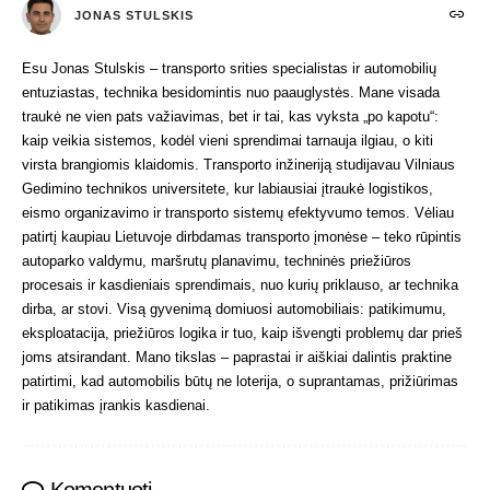
JONAS STULSKIS
Esu Jonas Stulskis – transporto srities specialistas ir automobilių
entuziastas, technika besidomintis nuo paauglystės. Mane visada
traukė ne vien pats važiavimas, bet ir tai, kas vyksta „po kapotu“:
kaip veikia sistemos, kodėl vieni sprendimai tarnauja ilgiau, o kiti
virsta brangiomis klaidomis. Transporto inžineriją studijavau Vilniaus
Gedimino technikos universitete, kur labiausiai įtraukė logistikos,
eismo organizavimo ir transporto sistemų efektyvumo temos. Vėliau
patirtį kaupiau Lietuvoje dirbdamas transporto įmonėse – teko rūpintis
autoparko valdymu, maršrutų planavimu, techninės priežiūros
procesais ir kasdieniais sprendimais, nuo kurių priklauso, ar technika
dirba, ar stovi. Visą gyvenimą domiuosi automobiliais: patikimumu,
eksploatacija, priežiūros logika ir tuo, kaip išvengti problemų dar prieš
joms atsirandant. Mano tikslas – paprastai ir aiškiai dalintis praktine
patirtimi, kad automobilis būtų ne loterija, o suprantamas, prižiūrimas
ir patikimas įrankis kasdienai.