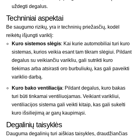
uždegti degalus.
Techniniai aspektai
Be saugumo rizikų, yra ir techninių priežasčių, kodėl
reikėtų išjungti variklį:
Kuro sistemos slėgis
: Kai kurie automobiliai turi kuro
sistemas, kurios veikia esant tam tikram slėgiui. Pildant
degalus su veikiančiu varikliu, gali sutrikti kuro
tiekimas arba atsirasti oro burbuliukų, kas gali paveikti
variklio darbą.
Kuro bako ventiliacija
: Pildant degalus, kuro bakas
turi būti tinkamai ventiliuojamas. Veikiant varikliui,
ventiliacijos sistema gali veikti kitaip, kas gali sukelti
kuro išsiliejimą ar garų kaupimąsi.
Degalinių taisyklės
Dauguma degalinių turi aiškias taisykles, draudžiančias