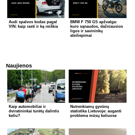
Audi spalvos kodas pagal
BMW F 750 GS apžvalga:
VIN: kaip rasti ir ką reiškia
kuro sąnaudos, dažniausios
ligos ir savininkų
atsiliepimai
Naujienos
Kaip automobiliai ir
Nutrenkiamų gyvūnų
dviratininkai turėtų dalintis
statistika Lietuvoje: auganti
keliu?
problema mūsų keliuose