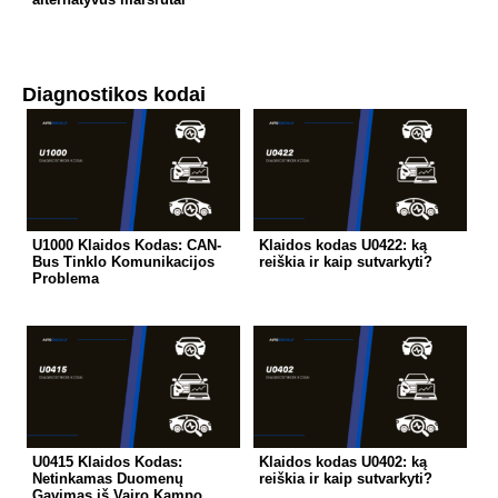
Diagnostikos kodai
U1000 Klaidos Kodas: CAN-
Klaidos kodas U0422: ką
Bus Tinklo Komunikacijos
reiškia ir kaip sutvarkyti?
Problema
U0415 Klaidos Kodas:
Klaidos kodas U0402: ką
Netinkamas Duomenų
reiškia ir kaip sutvarkyti?
Gavimas iš Vairo Kampo