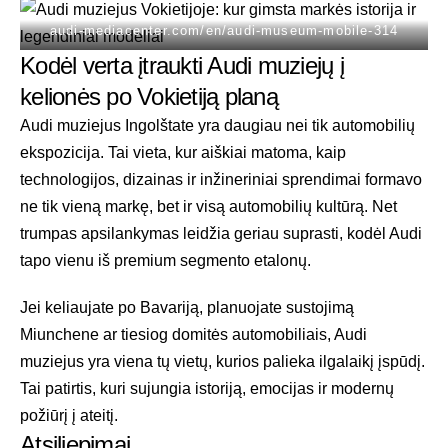
audi-mediacenter.com/en/audi-museum-mobile-314
Kodėl verta įtraukti Audi muziejų į
kelionės po Vokietiją planą
Audi muziejus Ingolštate yra daugiau nei tik automobilių
ekspozicija. Tai vieta, kur aiškiai matoma, kaip
technologijos, dizainas ir inžineriniai sprendimai formavo
ne tik vieną markę, bet ir visą automobilių kultūrą. Net
trumpas apsilankymas leidžia geriau suprasti, kodėl Audi
tapo vienu iš premium segmento etalonų.
Jei keliaujate po Bavariją, planuojate sustojimą
Miunchene ar tiesiog domitės automobiliais, Audi
muziejus yra viena tų vietų, kurios palieka ilgalaikį įspūdį.
Tai patirtis, kuri sujungia istoriją, emocijas ir modernų
požiūrį į ateitį.
Atsiliepimai