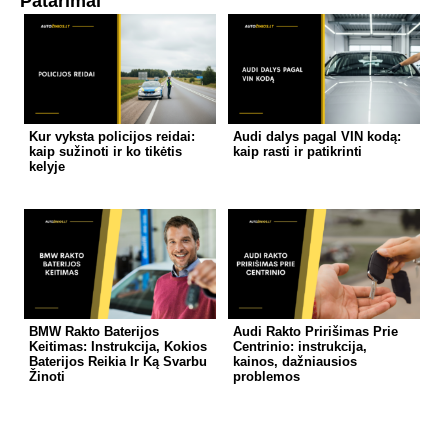
Patarimai
Kur vyksta policijos reidai:
Audi dalys pagal VIN kodą:
kaip sužinoti ir ko tikėtis
kaip rasti ir patikrinti
kelyje
BMW Rakto Baterijos
Audi Rakto Pririšimas Prie
Keitimas: Instrukcija, Kokios
Centrinio: instrukcija,
Baterijos Reikia Ir Ką Svarbu
kainos, dažniausios
Žinoti
problemos