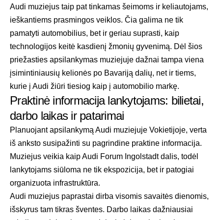
Audi muziejus taip pat tinkamas šeimoms ir keliautojams,
ieškantiems prasmingos veiklos. Čia galima ne tik
pamatyti automobilius, bet ir geriau suprasti, kaip
technologijos keitė kasdienį žmonių gyvenimą. Dėl šios
priežasties apsilankymas muziejuje dažnai tampa viena
įsimintiniausių kelionės po Bavariją dalių, net ir tiems,
kurie į Audi žiūri tiesiog kaip į automobilio markę.
Praktinė informacija lankytojams: bilietai,
darbo laikas ir patarimai
Planuojant apsilankymą Audi muziejuje Vokietijoje, verta
iš anksto susipažinti su pagrindine praktine informacija.
Muziejus veikia kaip Audi Forum Ingolstadt dalis, todėl
lankytojams siūloma ne tik ekspozicija, bet ir patogiai
organizuota infrastruktūra.
Audi muziejus paprastai dirba visomis savaitės dienomis,
išskyrus tam tikras šventes. Darbo laikas dažniausiai