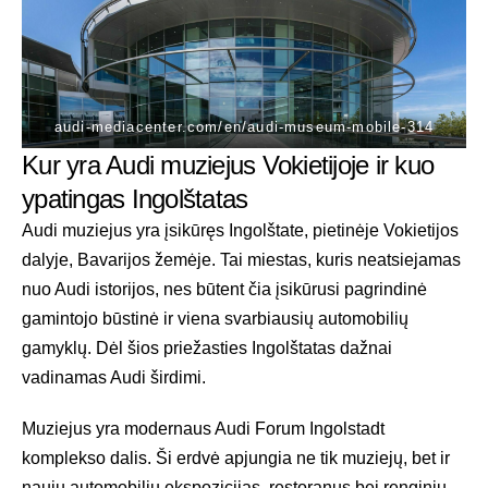
audi-mediacenter.com/en/audi-museum-mobile-314
Kur yra Audi muziejus Vokietijoje ir kuo
ypatingas Ingolštatas
Audi muziejus yra įsikūręs Ingolštate, pietinėje Vokietijos
dalyje, Bavarijos žemėje. Tai miestas, kuris neatsiejamas
nuo Audi istorijos, nes būtent čia įsikūrusi pagrindinė
gamintojo būstinė ir viena svarbiausių automobilių
gamyklų. Dėl šios priežasties Ingolštatas dažnai
vadinamas Audi širdimi.
Muziejus yra modernaus Audi Forum Ingolstadt
komplekso dalis. Ši erdvė apjungia ne tik muziejų, bet ir
naujų automobilių ekspozicijas, restoranus bei renginių