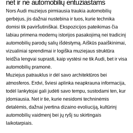
net ir ne automobilių entuziastams
Nors Audi muziejus pirmiausia traukia automobilių
gerbėjus, jis dažnai nustebina ir tuos, kurie technika
domisi tik paviršutiniškai. Ekspozicijos pateikimas čia
labiau primena modernų istorijos pasakojimą nei tradicinį
automobilių parodų salių išdėstymą. Aiškūs paaiškinimai,
vizualiniai sprendimai ir logiška muziejaus struktūra
leidžia lengvai suprasti, kaip vystėsi ne tik Audi, bet ir visa
automobilių pramonė.
Muziejus patrauklus ir dėl savo architektūros bei
atmosferos. Erdvi, šviesi aplinka neapkrauna informacija,
todėl lankytojai gali judėti savo tempu, sustodami ten, kur
įdomiausia. Net ir tie, kurie nesidomi techninėmis
detalėmis, dažnai įvertina dizaino evoliuciją, kultūrinį
automobilių vaidmenį bei jų ryšį su skirtingais
laikotarpiais.