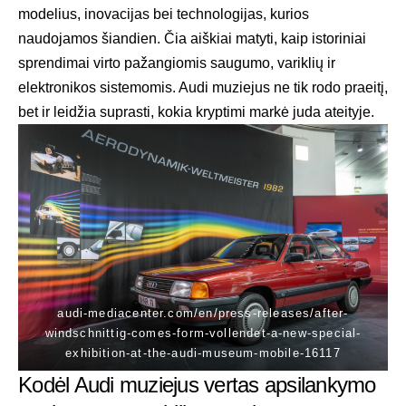
modelius, inovacijas bei technologijas, kurios
naudojamos šiandien. Čia aiškiai matyti, kaip istoriniai
sprendimai virto pažangiomis saugumo, variklių ir
elektronikos sistemomis. Audi muziejus ne tik rodo praeitį,
bet ir leidžia suprasti, kokia kryptimi markė juda ateityje.
audi-mediacenter.com/en/press-releases/after-
windschnittig-comes-form-vollendet-a-new-special-
exhibition-at-the-audi-museum-mobile-16117
Kodėl Audi muziejus vertas apsilankymo