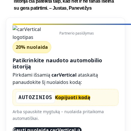
istorija čia pateikta taip, kad net ir ne fanas išeina
su gera patirtimi. – Justas, Panevėžys
Partnerio pasiūlymas
20% nuolaida
Patikrinkite naudoto automobilio
istoriją
Pirkdami išsamią
carVertical
ataskaitą
panaudokite šį nuolaidos kodą:
AUTOZINIOS
Kopijuoti kodą
Arba spauskite mygtuką – nuolaida pritaikoma
automatiškai.
Gauti nuolaidą carVertical