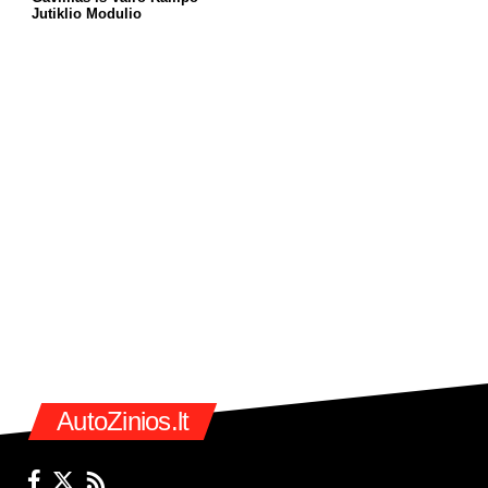
Jutiklio Modulio
AutoZinios.lt