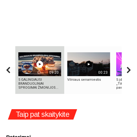
09:20
00:23
5 GALINGIAUSI
Vilniaus senamiestis
5 įdomūs fak
BRANDUOLINIAI
„TikTok“: ką 
SPROGIMAI ŽMONIJOS...
pavadinimas i
Taip pat skaitykite