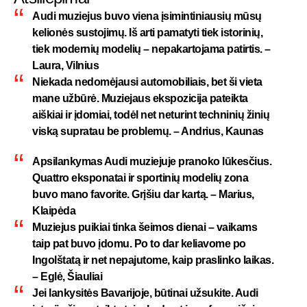
Audi muziejus buvo viena įsimintiniausių mūsų
kelionės sustojimų. Iš arti pamatyti tiek istorinių,
tiek modernių modelių – nepakartojama patirtis. –
Laura, Vilnius
Niekada nedomėjausi automobiliais, bet ši vieta
mane užbūrė. Muziejaus ekspozicija pateikta
aiškiai ir įdomiai, todėl net neturint techninių žinių
viską supratau be problemų. – Andrius, Kaunas
Apsilankymas Audi muziejuje pranoko lūkesčius.
Quattro eksponatai ir sportinių modelių zona
buvo mano favorite. Grįšiu dar kartą. – Marius,
Klaipėda
Muziejus puikiai tinka šeimos dienai – vaikams
taip pat buvo įdomu. Po to dar keliavome po
Ingolštatą ir net nepajutome, kaip praslinko laikas.
– Eglė, Šiauliai
Jei lankysitės Bavarijoje, būtinai užsukite. Audi