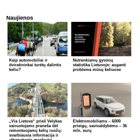
Naujienos
Kaip automobiliai ir
Nutrenkiamų gyvūnų
dviratininkai turėtų dalintis
statistika Lietuvoje: auganti
keliu?
problema mūsų keliuose
„Via Lietuva“ prieš Velykas
Elektromobiliams – 6000
vairuotojams praneša dėl
prieigų, savivaldybėms – 36
remontuojamų kelių ruožų:
mln. eurų
svarbiausia informacija ir
alternatyvūs maršrutai