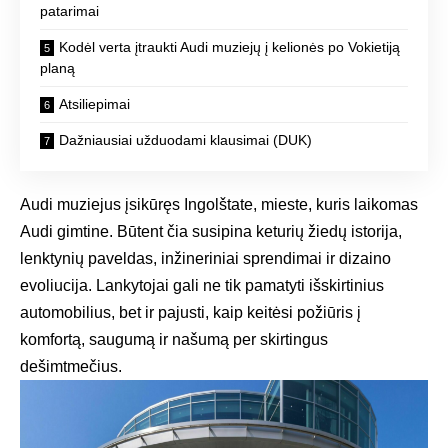
patarimai
Kodėl verta įtraukti Audi muziejų į kelionės po Vokietiją
planą
Atsiliepimai
Dažniausiai užduodami klausimai (DUK)
Audi muziejus įsikūręs Ingolštate, mieste, kuris laikomas
Audi gimtine. Būtent čia susipina keturių žiedų istorija,
lenktynių paveldas, inžineriniai sprendimai ir dizaino
evoliucija. Lankytojai gali ne tik pamatyti išskirtinius
automobilius, bet ir pajusti, kaip keitėsi požiūris į
komfortą, saugumą ir našumą per skirtingus
dešimtmečius.