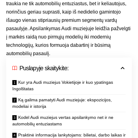
traukia ne tik automobilių entuziastus, bet ir keliautojus,
norinčius geriau suprasti, kaip iš nedidelio gamintojo
išaugo vienas stipriausių premium segmentų vardų
pasaulyje. Apsilankymas Audi muziejuje leidžia pažvelgti
į markės raidą nuo pirmųjų modelių iki modernių
technologijų, kurios formuoja dabartinį ir būsimą
automobilių pasaulį.
Puslapyje skaitykite:
Kur yra Audi muziejus Vokietijoje ir kuo ypatingas
Ingolštatas
Ką galima pamatyti Audi muziejuje: ekspozicijos,
modeliai ir istorija
Kodėl Audi muziejus vertas apsilankymo net ir ne
automobilių entuziastams
Praktinė informacija lankytojams: bilietai, darbo laikas ir