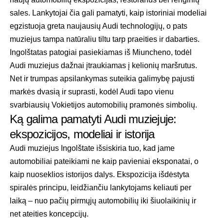
sales. Lankytojai čia gali pamatyti, kaip istoriniai modeliai
egzistuoja greta naujausių Audi technologijų, o pats
muziejus tampa natūraliu tiltu tarp praeities ir dabarties.
Ingolštatas patogiai pasiekiamas iš Miuncheno, todėl
Audi muziejus dažnai įtraukiamas į kelionių maršrutus.
Net ir trumpas apsilankymas suteikia galimybę pajusti
markės dvasią ir suprasti, kodėl Audi tapo vienu
svarbiausių Vokietijos automobilių pramonės simbolių.
Ką galima pamatyti Audi muziejuje:
ekspozicijos, modeliai ir istorija
Audi muziejus Ingolštate išsiskiria tuo, kad jame
automobiliai pateikiami ne kaip pavieniai eksponatai, o
kaip nuoseklios istorijos dalys. Ekspozicija išdėstyta
spiralės principu, leidžiančiu lankytojams keliauti per
laiką – nuo pačių pirmųjų automobilių iki šiuolaikinių ir
net ateities koncepcijų.