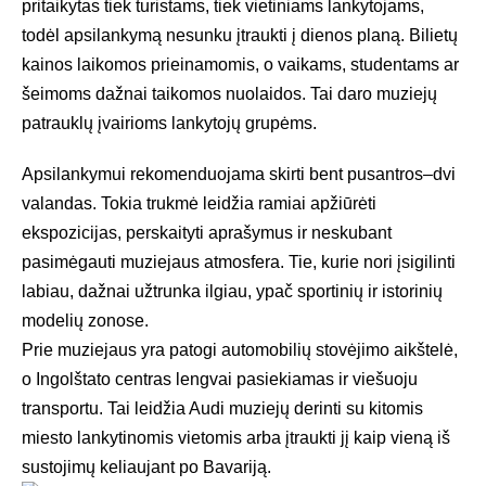
pritaikytas tiek turistams, tiek vietiniams lankytojams,
todėl apsilankymą nesunku įtraukti į dienos planą. Bilietų
kainos laikomos prieinamomis, o vaikams, studentams ar
šeimoms dažnai taikomos nuolaidos. Tai daro muziejų
patrauklų įvairioms lankytojų grupėms.
Apsilankymui rekomenduojama skirti bent pusantros–dvi
valandas. Tokia trukmė leidžia ramiai apžiūrėti
ekspozicijas, perskaityti aprašymus ir neskubant
pasimėgauti muziejaus atmosfera. Tie, kurie nori įsigilinti
labiau, dažnai užtrunka ilgiau, ypač sportinių ir istorinių
modelių zonose.
Prie muziejaus yra patogi automobilių stovėjimo aikštelė,
o Ingolštato centras lengvai pasiekiamas ir viešuoju
transportu. Tai leidžia Audi muziejų derinti su kitomis
miesto lankytinomis vietomis arba įtraukti jį kaip vieną iš
sustojimų keliaujant po Bavariją.