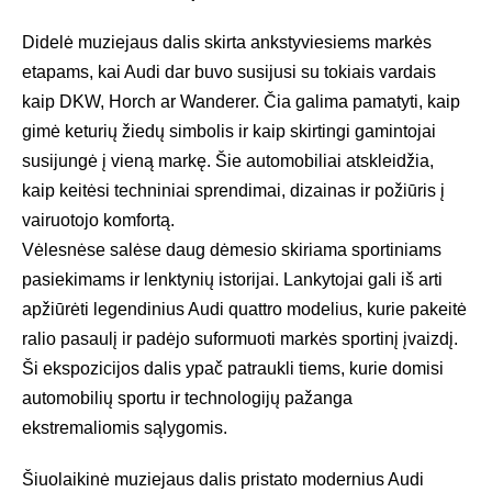
Didelė muziejaus dalis skirta ankstyviesiems markės
etapams, kai Audi dar buvo susijusi su tokiais vardais
kaip DKW, Horch ar Wanderer. Čia galima pamatyti, kaip
gimė keturių žiedų simbolis ir kaip skirtingi gamintojai
susijungė į vieną markę. Šie automobiliai atskleidžia,
kaip keitėsi techniniai sprendimai, dizainas ir požiūris į
vairuotojo komfortą.
Vėlesnėse salėse daug dėmesio skiriama sportiniams
pasiekimams ir lenktynių istorijai. Lankytojai gali iš arti
apžiūrėti legendinius Audi quattro modelius, kurie pakeitė
ralio pasaulį ir padėjo suformuoti markės sportinį įvaizdį.
Ši ekspozicijos dalis ypač patraukli tiems, kurie domisi
automobilių sportu ir technologijų pažanga
ekstremaliomis sąlygomis.
Šiuolaikinė muziejaus dalis pristato modernius Audi