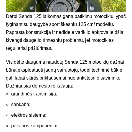
Derbi Senda 125 laikomas gana patikimu motociklu, ypač
lyginant su daugybe sportiškesnių 125 cm³ modelių.
Paprasta konstrukcija ir nedidelė variklio apkrova leidžia
išvengti daugelio rimtesnių problemų, jei motociklas
reguliariai prižiūrimas.
Vis dėlto dauguma naudotų Senda 125 motociklų dažnai
būna eksploatuoti jaunų vairuotojų, todėl techninė būklė
gali labai skirtis priklausomai nuo ankstesnio savininko.
Dažniausiai dėmesio reikalauja:
grandinės transmisija;
sankaba;
elektros sistema;
pakabos komponentai;