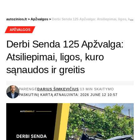
autozinios.lt
>
Apžvalgos
>
Derbi Senda 125 Apžvalga: Atsiliepimai, ligos, kuro sąnaudos ir greitis
APŽVALGOS
Derbi Senda 125 Apžvalga:
Atsiliepimai, ligos, kuro
sąnaudos ir greitis
PARENGĖ
DARIUS ŠIMKEVIČIUS
13 MIN SKAITYMO
PASKUTINĮ KARTĄ ATNAUJINTA: 2026 JUNE 12 10:57