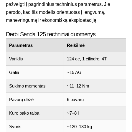
pažvelgti į pagrindinius techninius parametrus. Jie
parodo, kad šis modelis orientuotas į lengvumą,
manevringumą ir ekonomišką eksploataciją.
Derbi Senda 125 techniniai duomenys
Parametras
Reikšmė
Variklis
124 cc, 1 cilindro, 4T
Galia
~15 AG
Sukimo momentas
~11–12 Nm
Pavarų dėžė
6 pavarų
Kuro bako talpa
~7–8 l
Svoris
~120–130 kg