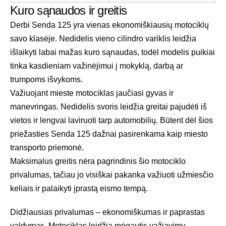
Kuro sąnaudos ir greitis
Derbi Senda 125 yra vienas ekonomiškiausių motociklų
savo klasėje. Nedidelis vieno cilindro variklis leidžia
išlaikyti labai mažas kuro sąnaudas, todėl modelis puikiai
tinka kasdieniam važinėjimui į mokyklą, darbą ar
trumpoms išvykoms.
Važiuojant mieste motociklas jaučiasi gyvas ir
manevringas. Nedidelis svoris leidžia greitai pajudėti iš
vietos ir lengvai laviruoti tarp automobilių. Būtent dėl šios
priežasties Senda 125 dažnai pasirenkama kaip miesto
transporto priemonė.
Maksimalus greitis nėra pagrindinis šio motociklo
privalumas, tačiau jo visiškai pakanka važiuoti užmiesčio
keliais ir palaikyti įprastą eismo tempą.
Didžiausias privalumas – ekonomiškumas ir paprastas
valdymas. Motociklas leidžia mėgautis važiavimu