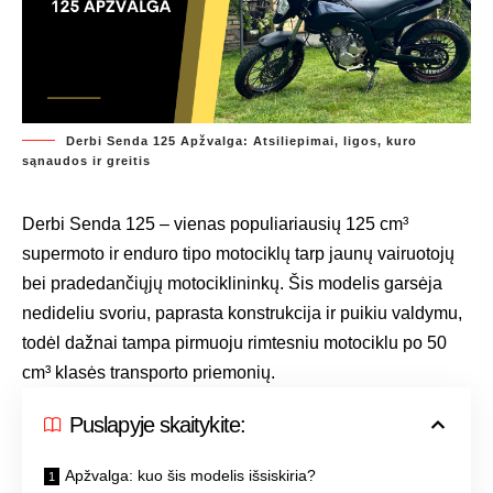
Derbi Senda 125 Apžvalga: Atsiliepimai, ligos, kuro
sąnaudos ir greitis
Derbi Senda 125 – vienas populiariausių 125 cm³
supermoto ir enduro tipo motociklų tarp jaunų vairuotojų
bei pradedančiųjų motociklininkų. Šis modelis garsėja
nedideliu svoriu, paprasta konstrukcija ir puikiu valdymu,
todėl dažnai tampa pirmuoju rimtesniu motociklu po 50
cm³ klasės transporto priemonių.
Puslapyje skaitykite:
Apžvalga: kuo šis modelis išsiskiria?