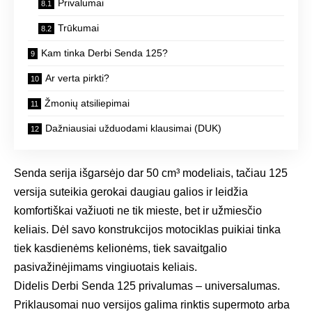
Privalumai
Trūkumai
Kam tinka Derbi Senda 125?
Ar verta pirkti?
Žmonių atsiliepimai
Dažniausiai užduodami klausimai (DUK)
Senda serija išgarsėjo dar 50 cm³ modeliais, tačiau 125
versija suteikia gerokai daugiau galios ir leidžia
komfortiškai važiuoti ne tik mieste, bet ir užmiesčio
keliais. Dėl savo konstrukcijos motociklas puikiai tinka
tiek kasdienėms kelionėms, tiek savaitgalio
pasivažinėjimams vingiuotais keliais.
Didelis Derbi Senda 125 privalumas – universalumas.
Priklausomai nuo versijos galima rinktis supermoto arba