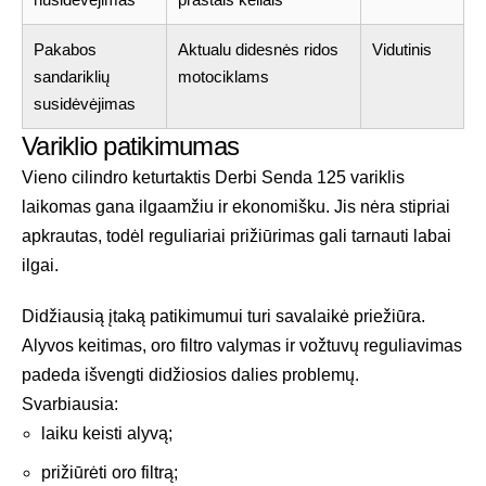
Pakabos
Aktualu didesnės ridos
Vidutinis
sandariklių
motociklams
susidėvėjimas
Variklio patikimumas
Vieno cilindro keturtaktis Derbi Senda 125 variklis
laikomas gana ilgaamžiu ir ekonomišku. Jis nėra stipriai
apkrautas, todėl reguliariai prižiūrimas gali tarnauti labai
ilgai.
Didžiausią įtaką patikimumui turi savalaikė priežiūra.
Alyvos keitimas, oro filtro valymas ir vožtuvų reguliavimas
padeda išvengti didžiosios dalies problemų.
Svarbiausia:
laiku keisti alyvą;
prižiūrėti oro filtrą;