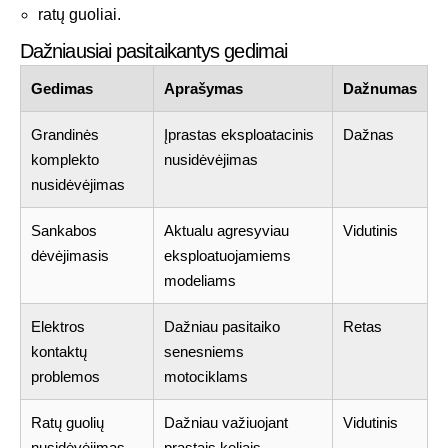
ratų guoliai.
Dažniausiai pasitaikantys gedimai
Gedimas
Aprašymas
Dažnumas
Grandinės
Įprastas eksploatacinis
Dažnas
komplekto
nusidėvėjimas
nusidėvėjimas
Sankabos
Aktualu agresyviau
Vidutinis
dėvėjimasis
eksploatuojamiems
modeliams
Elektros
Dažniau pasitaiko
Retas
kontaktų
senesniems
problemos
motociklams
Ratų guolių
Dažniau važiuojant
Vidutinis
nusidėvėjimas
prastais keliais