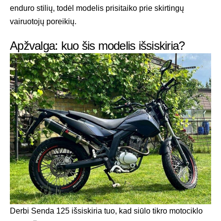
enduro stilių, todėl modelis prisitaiko prie skirtingų
vairuotojų poreikių.
Apžvalga: kuo šis modelis išsiskiria?
Derbi Senda 125 išsiskiria tuo, kad siūlo tikro motociklo