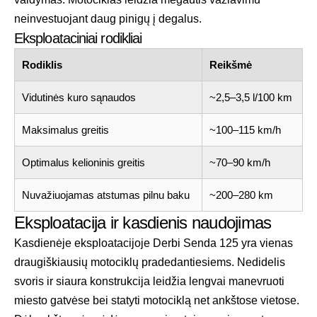
neinvestuojant daug pinigų į degalus.
Eksploataciniai rodikliai
Rodiklis
Reikšmė
Vidutinės kuro sąnaudos
~2,5–3,5 l/100 km
Maksimalus greitis
~100–115 km/h
Optimalus kelioninis greitis
~70–90 km/h
Nuvažiuojamas atstumas pilnu baku
~200–280 km
Eksploatacija ir kasdienis naudojimas
Kasdienėje eksploatacijoje Derbi Senda 125 yra vienas
draugiškiausių motociklų pradedantiesiems. Nedidelis
svoris ir siaura konstrukcija leidžia lengvai manevruoti
miesto gatvėse bei statyti motociklą net ankštose vietose.