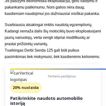
Jis pasižymi ekonomiška eksploatacija, geru valdymu ir
pakankamu patikimumu. Nors galios nėra daug,
kasdieniam naudojimui jos dažniausiai visiškai pakanka.
Svarbiausia atsakingai rinktis naudotą egzempliorių.
Kadangi nemaža dalis šių motociklų buvo eksploatuojami
jaunų vairuotojų, verta vengti stipriai modifikuotų ar
prastai prižiūrėtų variantų.
Tvarkingas Derbi Senda 125 gali būti puikus
pasirinkimas tiek mokymuisi, tiek kasdienėms kelionėms.
Partnerio pasiūlymas
20% nuolaida
Patikrinkite naudoto automobilio
istoriją