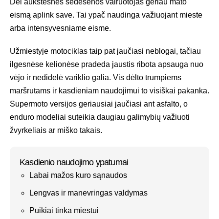
Dėl aukštesnės sėdėsenos vairuotojas geriau mato
eismą aplink save. Tai ypač naudinga važiuojant mieste
arba intensyvesniame eisme.
Užmiestyje motociklas taip pat jaučiasi neblogai, tačiau
ilgesnėse kelionėse pradeda jaustis ribota apsauga nuo
vėjo ir nedidelė variklio galia. Vis dėlto trumpiems
maršrutams ir kasdieniam naudojimui to visiškai pakanka.
Supermoto versijos geriausiai jaučiasi ant asfalto, o
enduro modeliai suteikia daugiau galimybių važiuoti
žvyrkeliais ar miško takais.
Kasdienio naudojimo ypatumai
Labai mažos kuro sąnaudos
Lengvas ir manevringas valdymas
Puikiai tinka miestui