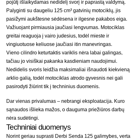
pojūtį išlaikydamas nedidelį svorį ir paprastą valdymą.
Palyginti su daugeliu 125 cm³ gatvinių motociklų, jis
pasižymi aukštesne sėdėsena ir ilgesne pakabos eiga.
Važiuojant pirmiausia jaučiasi lengvumas. Motociklas
greitai reaguoja į vairo judesius, todėl mieste ir
vingiuotuose keliuose jaučiasi itin manevringas.
Vieno cilindro keturtaktis variklis nėra labai galingas,
tačiau jo visiškai pakanka kasdieniam naudojimui.
Nedidelis svoris leidžia maksimaliai išnaudoti kiekvieną
arklio galią, todėl motociklas atrodo gyvesnis nei gali
pasirodyti žiūrint tik į techninius duomenis.
Dar vienas privalumas – nebrangi eksploatacija. Kuro
sąnaudos išlieka mažos, o dauguma priežiūros darbų
nėra sudėtingi.
Techniniai duomenys
Norint geriau suprasti Derbi Senda 125 galimybes, verta