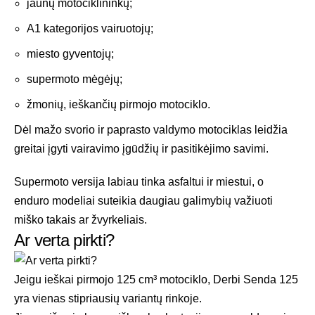
jaunų motociklininkų;
A1 kategorijos vairuotojų;
miesto gyventojų;
supermoto mėgėjų;
žmonių, ieškančių pirmojo motociklo.
Dėl mažo svorio ir paprasto valdymo motociklas leidžia
greitai įgyti vairavimo įgūdžių ir pasitikėjimo savimi.
Supermoto versija labiau tinka asfaltui ir miestui, o
enduro modeliai suteikia daugiau galimybių važiuoti
miško takais ar žvyrkeliais.
Ar verta pirkti?
Jeigu ieškai pirmojo 125 cm³ motociklo, Derbi Senda 125
yra vienas stipriausių variantų rinkoje.