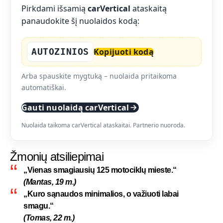
Pirkdami išsamią
carVertical
ataskaitą
panaudokite šį nuolaidos kodą:
AUTOZINIOS
Kopijuoti kodą
Arba spauskite mygtuką – nuolaida pritaikoma
automatiškai.
Gauti nuolaidą carVertical
Nuolaida taikoma carVertical ataskaitai. Partnerio nuoroda.
Žmonių atsiliepimai
„Vienas smagiausių 125 motociklų mieste.“
(Mantas, 19 m.)
„Kuro sąnaudos minimalios, o važiuoti labai
smagu.“
(Tomas, 22 m.)