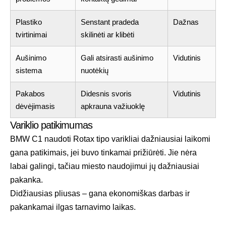
Plastiko
Senstant pradeda
Dažnas
tvirtinimai
skilinėti ar klibėti
Aušinimo
Gali atsirasti aušinimo
Vidutinis
sistema
nuotėkių
Pakabos
Didesnis svoris
Vidutinis
dėvėjimasis
apkrauna važiuoklę
Variklio patikimumas
BMW C1 naudoti Rotax tipo varikliai dažniausiai laikomi
gana patikimais, jei buvo tinkamai prižiūrėti. Jie nėra
labai galingi, tačiau miesto naudojimui jų dažniausiai
pakanka.
Didžiausias pliusas – gana ekonomiškas darbas ir
pakankamai ilgas tarnavimo laikas.