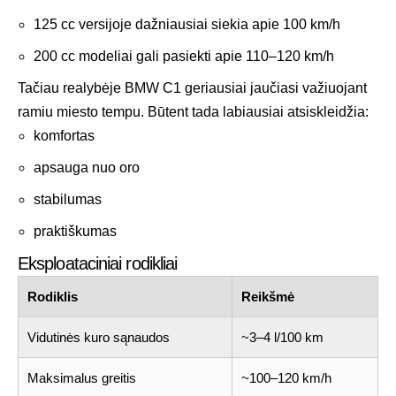
125 cc versijoje dažniausiai siekia apie 100 km/h
200 cc modeliai gali pasiekti apie 110–120 km/h
Tačiau realybėje BMW C1 geriausiai jaučiasi važiuojant
ramiu miesto tempu. Būtent tada labiausiai atsiskleidžia:
komfortas
apsauga nuo oro
stabilumas
praktiškumas
Eksploataciniai rodikliai
Rodiklis
Reikšmė
Vidutinės kuro sąnaudos
~3–4 l/100 km
Maksimalus greitis
~100–120 km/h