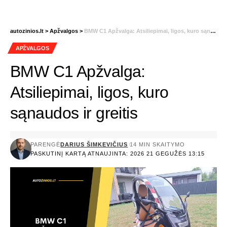
autozinios.lt
>
Apžvalgos
>
BMW C1 Apžvalga: Atsiliepimai, ligos, kuro sąnaudos ir greitis
APŽVALGOS
BMW C1 Apžvalga:
Atsiliepimai, ligos, kuro
sąnaudos ir greitis
PARENGĖ
DARIUS ŠIMKEVIČIUS
14 MIN SKAITYMO
PASKUTINĮ KARTĄ ATNAUJINTA: 2026 21 GEGUŽĖS 13:15