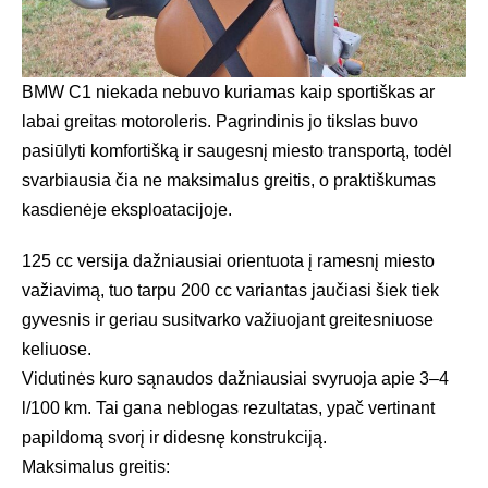
BMW C1 niekada nebuvo kuriamas kaip sportiškas ar
labai greitas motoroleris. Pagrindinis jo tikslas buvo
pasiūlyti komfortišką ir saugesnį miesto transportą, todėl
svarbiausia čia ne maksimalus greitis, o praktiškumas
kasdienėje eksploatacijoje.
125 cc versija dažniausiai orientuota į ramesnį miesto
važiavimą, tuo tarpu 200 cc variantas jaučiasi šiek tiek
gyvesnis ir geriau susitvarko važiuojant greitesniuose
keliuose.
Vidutinės kuro sąnaudos dažniausiai svyruoja apie 3–4
l/100 km. Tai gana neblogas rezultatas, ypač vertinant
papildomą svorį ir didesnę konstrukciją.
Maksimalus greitis: