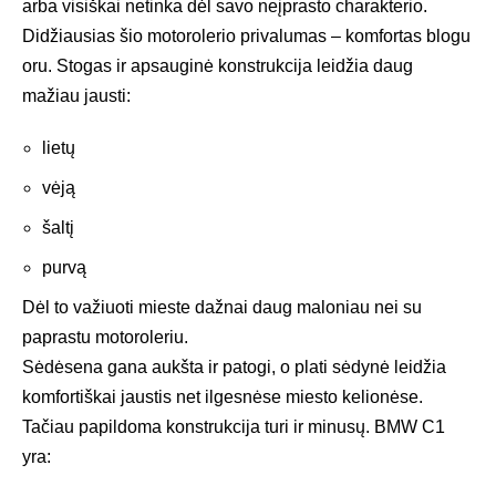
arba visiškai netinka dėl savo neįprasto charakterio.
Didžiausias šio motorolerio privalumas – komfortas blogu
oru. Stogas ir apsauginė konstrukcija leidžia daug
mažiau jausti:
lietų
vėją
šaltį
purvą
Dėl to važiuoti mieste dažnai daug maloniau nei su
paprastu motoroleriu.
Sėdėsena gana aukšta ir patogi, o plati sėdynė leidžia
komfortiškai jaustis net ilgesnėse miesto kelionėse.
Tačiau papildoma konstrukcija turi ir minusų. BMW C1
yra: