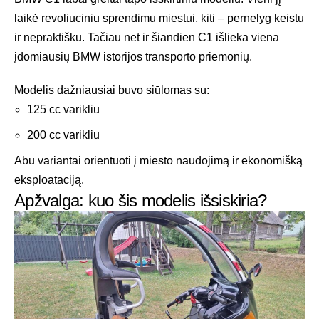
laikė revoliuciniu sprendimu miestui, kiti – pernelyg keistu
ir nepraktišku. Tačiau net ir šiandien C1 išlieka viena
įdomiausių BMW istorijos transporto priemonių.
Modelis dažniausiai buvo siūlomas su:
125 cc varikliu
200 cc varikliu
Abu variantai orientuoti į miesto naudojimą ir ekonomišką
eksploataciją.
Apžvalga: kuo šis modelis išsiskiria?