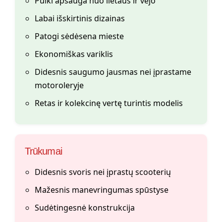
Puiki apsauga nuo lietaus ir vėjo
Labai išskirtinis dizainas
Patogi sėdėsena mieste
Ekonomiškas variklis
Didesnis saugumo jausmas nei įprastame
motoroleryje
Retas ir kolekcinę vertę turintis modelis
Trūkumai
Didesnis svoris nei įprastų scooterių
Mažesnis manevringumas spūstyse
Sudėtingesnė konstrukcija