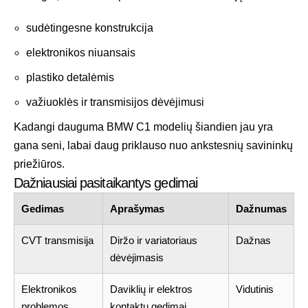
sudėtingesne konstrukcija
elektronikos niuansais
plastiko detalėmis
važiuoklės ir transmisijos dėvėjimusi
Kadangi dauguma BMW C1 modelių šiandien jau yra
gana seni, labai daug priklauso nuo ankstesnių savininkų
priežiūros.
Dažniausiai pasitaikantys gedimai
Gedimas
Aprašymas
Dažnumas
CVT transmisija
Diržo ir variatoriaus
Dažnas
dėvėjimasis
Elektronikos
Daviklių ir elektros
Vidutinis
problemos
kontaktų gedimai