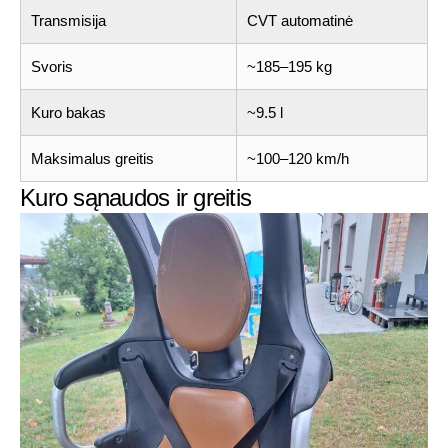
Transmisija
CVT automatinė
Svoris
~185–195 kg
Kuro bakas
~9.5 l
Maksimalus greitis
~100–120 km/h
Kuro sąnaudos ir greitis