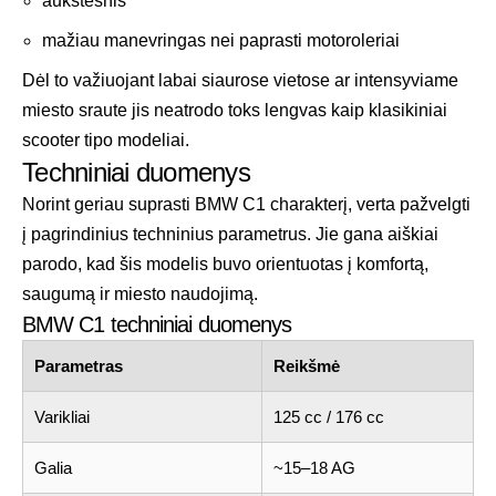
aukštesnis
mažiau manevringas nei paprasti motoroleriai
Dėl to važiuojant labai siaurose vietose ar intensyviame
miesto sraute jis neatrodo toks lengvas kaip klasikiniai
scooter tipo modeliai.
Techniniai duomenys
Norint geriau suprasti BMW C1 charakterį, verta pažvelgti
į pagrindinius techninius parametrus. Jie gana aiškiai
parodo, kad šis modelis buvo orientuotas į komfortą,
saugumą ir miesto naudojimą.
BMW C1 techniniai duomenys
Parametras
Reikšmė
Varikliai
125 cc / 176 cc
Galia
~15–18 AG