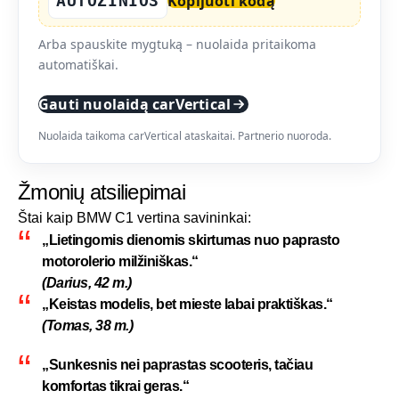
AUTOZINIOS
Kopijuoti kodą
Arba spauskite mygtuką – nuolaida pritaikoma
automatiškai.
Gauti nuolaidą carVertical
Nuolaida taikoma carVertical ataskaitai. Partnerio nuoroda.
Žmonių atsiliepimai
Štai kaip BMW C1 vertina savininkai:
„Lietingomis dienomis skirtumas nuo paprasto
motorolerio milžiniškas.“
(Darius, 42 m.)
„Keistas modelis, bet mieste labai praktiškas.“
(Tomas, 38 m.)
„Sunkesnis nei paprastas scooteris, tačiau
komfortas tikrai geras.“