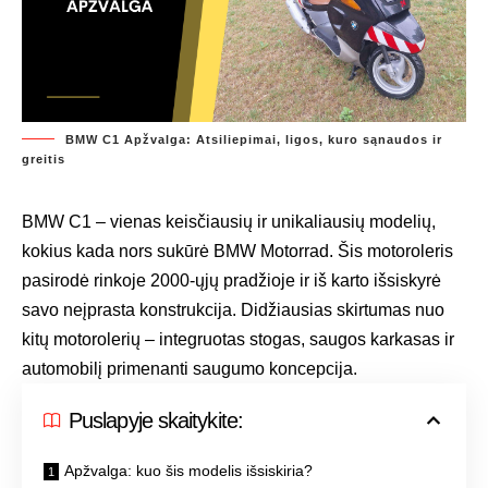
BMW C1 Apžvalga: Atsiliepimai, ligos, kuro sąnaudos ir
greitis
BMW C1 – vienas keisčiausių ir unikaliausių modelių,
kokius kada nors sukūrė BMW Motorrad. Šis motoroleris
pasirodė rinkoje 2000-ųjų pradžioje ir iš karto išsiskyrė
savo neįprasta konstrukcija. Didžiausias skirtumas nuo
kitų motorolerių – integruotas stogas, saugos karkasas ir
automobilį primenanti saugumo koncepcija.
Puslapyje skaitykite:
Apžvalga: kuo šis modelis išsiskiria?