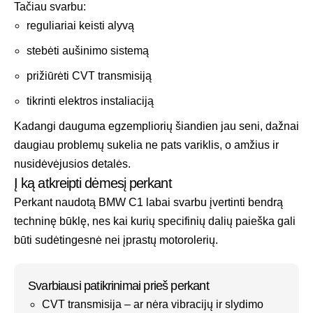
Tačiau svarbu:
reguliariai keisti alyvą
stebėti aušinimo sistemą
prižiūrėti CVT transmisiją
tikrinti elektros instaliaciją
Kadangi dauguma egzempliorių šiandien jau seni, dažnai
daugiau problemų sukelia ne pats variklis, o amžius ir
nusidėvėjusios detalės.
Į ką atkreipti dėmesį perkant
Perkant naudotą BMW C1 labai svarbu įvertinti bendrą
techninę būklę, nes kai kurių specifinių dalių paieška gali
būti sudėtingesnė nei įprastų motorolerių.
Svarbiausi patikrinimai prieš perkant
CVT transmisija – ar nėra vibracijų ir slydimo