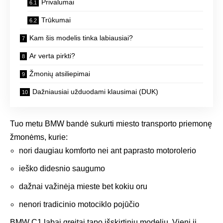
Privalumai
Trūkumai
Kam šis modelis tinka labiausiai?
Ar verta pirkti?
Žmonių atsiliepimai
Dažniausiai užduodami klausimai (DUK)
Tuo metu BMW bandė sukurti miesto transporto priemonę
žmonėms, kurie:
nori daugiau komforto nei ant paprasto motorolerio
ieško didesnio saugumo
dažnai važinėja mieste bet kokiu oru
nenori tradicinio motociklo pojūčio
BMW C1 labai greitai tapo išskirtiniu modeliu. Vieni jį