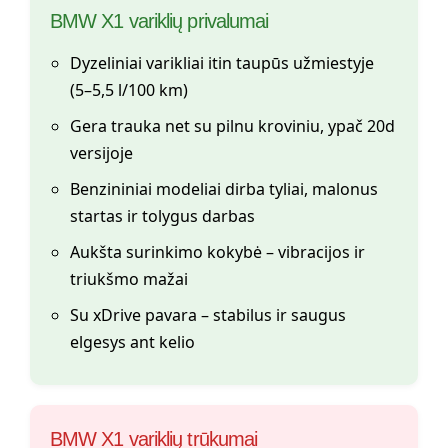
BMW X1 variklių privalumai
Dyzeliniai varikliai itin taupūs užmiestyje
(5–5,5 l/100 km)
Gera trauka net su pilnu kroviniu, ypač 20d
versijoje
Benzininiai modeliai dirba tyliai, malonus
startas ir tolygus darbas
Aukšta surinkimo kokybė – vibracijos ir
triukšmo mažai
Su xDrive pavara – stabilus ir saugus
elgesys ant kelio
BMW X1 variklių trūkumai