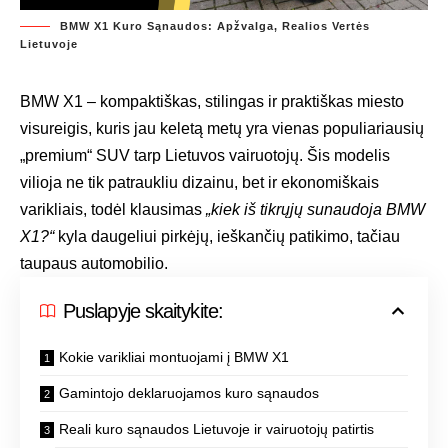
BMW X1 Kuro Sąnaudos: Apžvalga, Realios Vertės
Lietuvoje
BMW X1 – kompaktiškas, stilingas ir praktiškas miesto
visureigis, kuris jau keletą metų yra vienas populiariausių
„premium“ SUV tarp Lietuvos vairuotojų. Šis modelis
vilioja ne tik patraukliu dizainu, bet ir ekonomiškais
varikliais, todėl klausimas
„kiek iš tikrųjų sunaudoja BMW
X1?“
kyla daugeliui pirkėjų, ieškančių patikimo, tačiau
taupaus automobilio.
Puslapyje skaitykite:
Kokie varikliai montuojami į BMW X1
Gamintojo deklaruojamos kuro sąnaudos
Reali kuro sąnaudos Lietuvoje ir vairuotojų patirtis