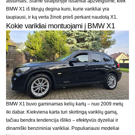
atstumais. Šiame straipsnyje išsamiai apžvelgsime, kiek
BMW X1 iš tikrųjų degina kuro, kurie varikliai yra
taupiausi, ir ką verta žinoti prieš perkant naudotą X1.
Kokie varikliai montuojami į BMW X1
BMW X1 buvo gaminamas kelių kartų – nuo 2009 metų
iki dabar. Kiekviena karta turi skirtingą variklių gamą,
tačiau bendra tendencija išliko – efektyvūs dyzeliai ir
dinamiški benzininiai varikliai. Populiariausi modeliai