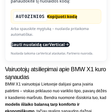
panaudokite šį nuolaidos kodą:
AUTOZINIOS
Kopijuoti kodą
Arba spauskite mygtuką – nuolaida pritaikoma
automatiškai.
Gauti nuolaidą carVertical
Nuolaida taikoma carVertical ataskaitai. Partnerio nuoroda.
Vairuotojų atsiliepimai apie BMW X1 kuro
sąnaudas
BMW X1 vairuotojai Lietuvoje dalijasi gana įvairia
patirtimi – viskas priklauso nuo variklio tipo, pavarų dėžės
ir kasdienio maršruto. Bendra nuomonė išsiskiria tuo, kad
modelis išlaiko balansą tarp komforto ir
ekonomiškumo
, tačiau realios sąnaudos dažnai