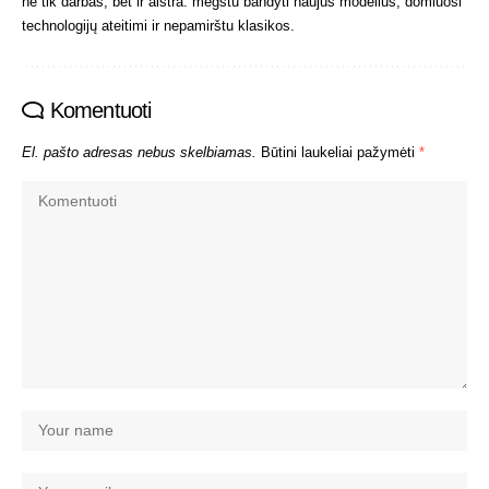
ne tik darbas, bet ir aistra: mėgstu bandyti naujus modelius, domiuosi
technologijų ateitimi ir nepamirštu klasikos.
Komentuoti
El. pašto adresas nebus skelbiamas.
Būtini laukeliai pažymėti
*