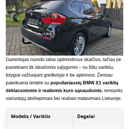
Gamintojas nurodo labai optimistinius skaičius, tačiau jie
pasiekiami tik idealiomis sąlygomis – su šiltu varikliu,
tolygiai važiuojant greitkelyje ir be apkrovos. Žemiau
pateikiama lentelė su
populiariausių BMW X1 variklių
deklaruotomis ir realiomis kuro sąnaudomis
, remiantis
vairuotojų atsiliepimais bei realiais matavimais Lietuvoje.
Modelis / Variklis
Degalai
G