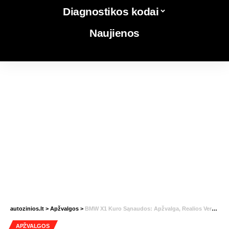
Diagnostikos kodai
Naujienos
autozinios.lt
>
Apžvalgos
>
BMW X1 Kuro Sąnaudos: Apžvalga, Realios Vertės Lietuvoje
APŽVALGOS