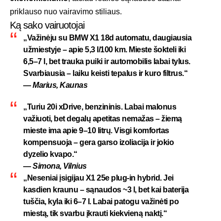
priklauso nuo vairavimo stiliaus.
Ką sako vairuotojai
„Važinėju su
BMW X1 18d automatu
, daugiausia
užmiestyje – apie 5,3 l/100 km. Mieste šokteli iki
6,5–7 l, bet trauka puiki ir automobilis labai tylus.
Svarbiausia – laiku keisti tepalus ir kuro filtrus.“
—
Marius, Kaunas
„Turiu
20i xDrive
, benzininis. Labai malonus
važiuoti, bet degalų apetitas nemažas – žiemą
mieste ima apie 9–10 litrų. Visgi komfortas
kompensuoja – gera garso izoliacija ir jokio
dyzelio kvapo.“
—
Simona, Vilnius
„Neseniai įsigijau
X1 25e plug-in hybrid
. Jei
kasdien kraunu – sąnaudos ~3 l, bet kai baterija
tuščia, kyla iki 6–7 l. Labai patogu važinėti po
miestą, tik svarbu įkrauti kiekvieną naktį.“