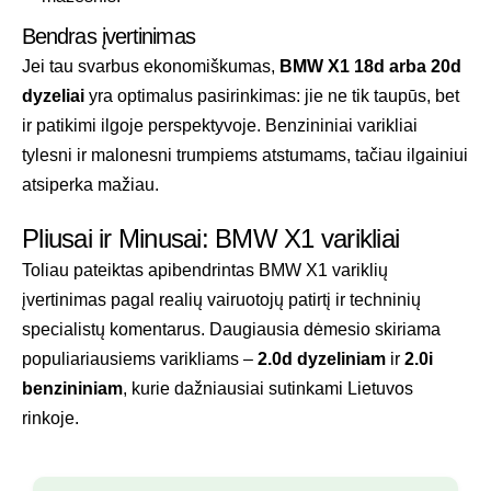
Bendras įvertinimas
Jei tau svarbus ekonomiškumas,
BMW X1 18d arba 20d
dyzeliai
yra optimalus pasirinkimas: jie ne tik taupūs, bet
ir patikimi ilgoje perspektyvoje. Benzininiai varikliai
tylesni ir malonesni trumpiems atstumams, tačiau ilgainiui
atsiperka mažiau.
Pliusai ir Minusai: BMW X1 varikliai
Toliau pateiktas apibendrintas BMW X1 variklių
įvertinimas pagal realių vairuotojų patirtį ir techninių
specialistų komentarus. Daugiausia dėmesio skiriama
populiariausiems varikliams –
2.0d dyzeliniam
ir
2.0i
benzininiam
, kurie dažniausiai sutinkami Lietuvos
rinkoje.