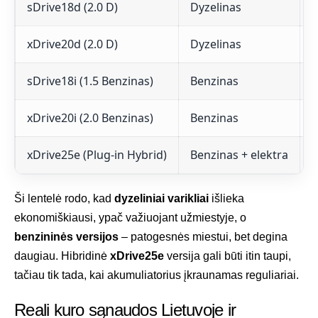
sDrive18d (2.0 D)
Dyzelinas
4
xDrive20d (2.0 D)
Dyzelinas
4
sDrive18i (1.5 Benzinas)
Benzinas
5
xDrive20i (2.0 Benzinas)
Benzinas
6
xDrive25e (Plug-in Hybrid)
Benzinas + elektra
1
Ši lentelė rodo, kad
dyzeliniai varikliai
išlieka
ekonomiškiausi, ypač važiuojant užmiestyje, o
benzininės versijos
– patogesnės miestui, bet degina
daugiau. Hibridinė
xDrive25e
versija gali būti itin taupi,
tačiau tik tada, kai akumuliatorius įkraunamas reguliariai.
Reali kuro sąnaudos Lietuvoje ir