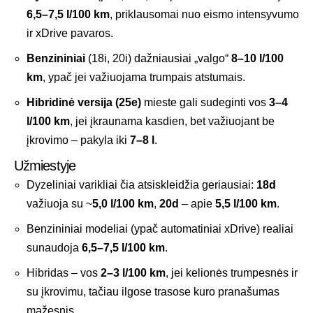
6,5–7,5 l/100 km
, priklausomai nuo eismo intensyvumo
ir xDrive pavaros.
Benzininiai
(18i, 20i) dažniausiai „valgo“
8–10 l/100
km
, ypač jei važiuojama trumpais atstumais.
Hibridinė versija (25e)
mieste gali sudeginti vos
3–4
l/100 km
, jei įkraunama kasdien, bet važiuojant be
įkrovimo – pakyla iki
7–8 l
.
Užmiestyje
Dyzeliniai varikliai čia atsiskleidžia geriausiai:
18d
važiuoja su ~
5,0 l/100 km
,
20d
– apie
5,5 l/100 km
.
Benzininiai modeliai (ypač automatiniai xDrive) realiai
sunaudoja
6,5–7,5 l/100 km
.
Hibridas – vos
2–3 l/100 km
, jei kelionės trumpesnės ir
su įkrovimu, tačiau ilgose trasose kuro pranašumas
mažesnis.