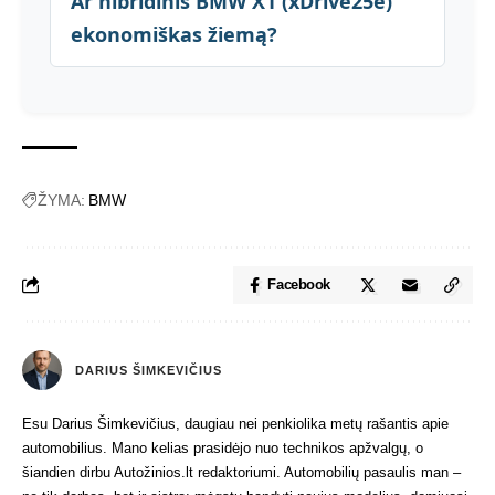
Ar hibridinis BMW X1 (xDrive25e)
ekonomiškas žiemą?
ŽYMA:
BMW
Facebook
DARIUS ŠIMKEVIČIUS
Esu Darius Šimkevičius, daugiau nei penkiolika metų rašantis apie
automobilius. Mano kelias prasidėjo nuo technikos apžvalgų, o
šiandien dirbu Autožinios.lt redaktoriumi. Automobilių pasaulis man –