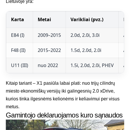
Lietuvoje yra:
Karta
Metai
Varikliai (pvz.)
Pa
E84 (I)
2009–2015
2.0d, 2.0i, 3.0i
Au
F48 (II)
2015–2022
1.5d, 2.0d, 2.0i
Au
U11 (III)
nuo 2022
1.5i, 2.0d, 2.0i, PHEV
Aut
Kitaip tariant – X1 pasiūla labai plati: nuo trijų cilindrų
miesto ekonomiškų versijų iki galingesnių 2.0 xDrive,
kurios tinka ilgesnėms kelionėms ir keliavimui per visus
metus.
Gamintojo deklaruojamos kuro sąnaudos