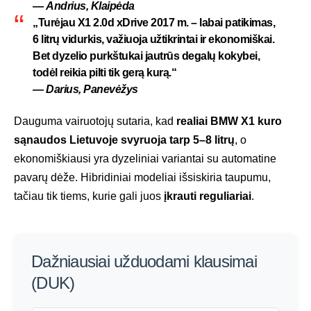
—
Andrius, Klaipėda
„Turėjau
X1 2.0d xDrive 2017 m.
– labai patikimas,
6 litrų vidurkis, važiuoja užtikrintai ir ekonomiškai.
Bet dyzelio purkštukai jautrūs degalų kokybei,
todėl reikia pilti tik gerą kurą.“
—
Darius, Panevėžys
Dauguma vairuotojų sutaria, kad
realiai BMW X1 kuro
sąnaudos Lietuvoje svyruoja tarp 5–8 litrų
, o
ekonomiškiausi yra dyzeliniai variantai su automatine
pavarų dėže. Hibridiniai modeliai išsiskiria taupumu,
tačiau tik tiems, kurie gali juos
įkrauti reguliariai
.
Dažniausiai užduodami klausimai
(DUK)