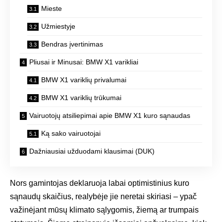
Mieste
Užmiestyje
Bendras įvertinimas
Pliusai ir Minusai: BMW X1 varikliai
BMW X1 variklių privalumai
BMW X1 variklių trūkumai
Vairuotojų atsiliepimai apie BMW X1 kuro sąnaudas
Ką sako vairuotojai
Dažniausiai užduodami klausimai (DUK)
Nors gamintojas deklaruoja labai optimistinius kuro
sąnaudų skaičius, realybėje jie neretai skiriasi – ypač
važinėjant mūsų klimato sąlygomis, žiemą ar trumpais