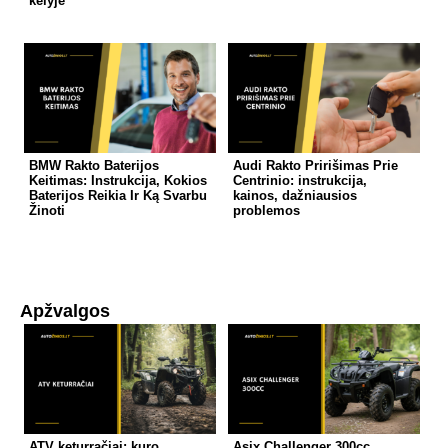
kelyje
BMW Rakto Baterijos
Audi Rakto Pririšimas Prie
Keitimas: Instrukcija, Kokios
Centrinio: instrukcija,
Baterijos Reikia Ir Ką Svarbu
kainos, dažniausios
Žinoti
problemos
Apžvalgos
ATV keturračiai: kuro
Asix Challenger 300cc