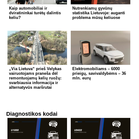
Kaip automobiliai ir
Nutrenkiamų gyvūnų
dviratininkai turėtų dalintis
statistika Lietuvoje: auganti
keliu?
problema mūsų keliuose
„Via Lietuva“ prieš Velykas
Elektromobiliams – 6000
vairuotojams praneša dėl
prieigų, savivaldybėms – 36
remontuojamų kelių ruožų:
mln. eurų
svarbiausia informacija ir
alternatyvūs maršrutai
Diagnostikos kodai