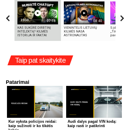
07:18
08:40
KAS SUKŪRĖ DIRBTINĮ
VIENINTELIS LIETUVIŲ
5 įdomūs fak
INTELEKTĄ? KILMĖS
KILMĖS NASA
„TikTok“: ką 
ISTORIJA IR FAKTAI
ASTRONAUTAS
pavadinimas i
Taip pat skaitykite
Patarimai
Kur vyksta policijos reidai:
Audi dalys pagal VIN kodą:
kaip sužinoti ir ko tikėtis
kaip rasti ir patikrinti