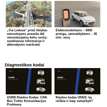
„Via Lietuva“ prieš Velykas
Elektromobiliams – 6000
vairuotojams praneša dėl
prieigų, savivaldybėms – 36
remontuojamų kelių ruožų:
mln. eurų
svarbiausia informacija ir
alternatyvūs maršrutai
Diagnostikos kodai
U1000 Klaidos Kodas: CAN-
Klaidos kodas U0422: ką
Bus Tinklo Komunikacijos
reiškia ir kaip sutvarkyti?
Problema