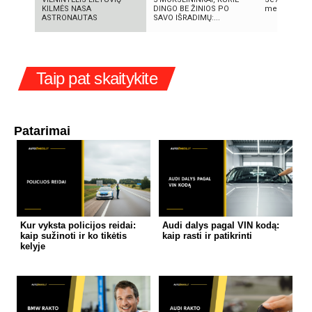
KILMĖS NASA
DINGO BE ŽINIOS PO
meno kūrini
ASTRONAUTAS
SAVO IŠRADIMŲ:...
Taip pat skaitykite
Patarimai
Kur vyksta policijos reidai:
Audi dalys pagal VIN kodą:
kaip sužinoti ir ko tikėtis
kaip rasti ir patikrinti
kelyje