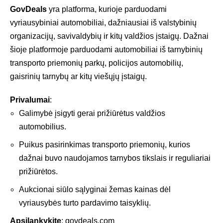
GovDeals
yra platforma, kurioje parduodami
vyriausybiniai automobiliai, dažniausiai iš valstybinių
organizacijų, savivaldybių ir kitų valdžios įstaigų. Dažnai
šioje platformoje parduodami automobiliai iš tarnybinių
transporto priemonių parkų, policijos automobilių,
gaisrinių tarnybų ar kitų viešųjų įstaigų.
Privalumai
:
Galimybė įsigyti gerai prižiūrėtus valdžios
automobilius.
Puikus pasirinkimas transporto priemonių, kurios
dažnai buvo naudojamos tarnybos tikslais ir reguliariai
prižiūrėtos.
Aukcionai siūlo sąlyginai žemas kainas dėl
vyriausybės turto pardavimo taisyklių.
Apsilankykite
:
govdeals.com