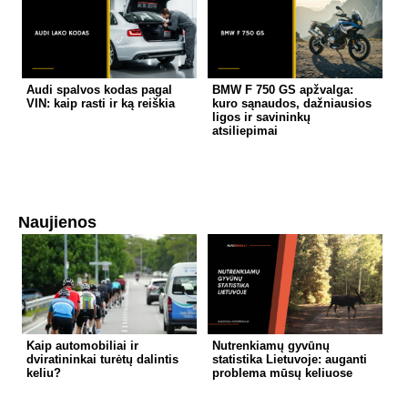
Audi spalvos kodas pagal
BMW F 750 GS apžvalga:
VIN: kaip rasti ir ką reiškia
kuro sąnaudos, dažniausios
ligos ir savininkų
atsiliepimai
Naujienos
Kaip automobiliai ir
Nutrenkiamų gyvūnų
dviratininkai turėtų dalintis
statistika Lietuvoje: auganti
keliu?
problema mūsų keliuose