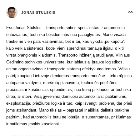
JONAS STULSKIS
Esu Jonas Stulskis – transporto srities specialistas ir automobilių
entuziastas, technika besidomintis nuo paauglystės. Mane visada
traukė ne vien pats važiavimas, bet ir tai, kas vyksta „po kapotu“:
kaip veikia sistemos, kodėl vieni sprendimai tarnauja ilgiau, o kiti
virsta brangiomis klaidomis. Transporto inžineriją studijavau Vilniaus
Gedimino technikos universitete, kur labiausiai įtraukė logistikos,
eismo organizavimo ir transporto sistemų efektyvumo temos. Vėliau
patirtį kaupiau Lietuvoje dirbdamas transporto įmonėse – teko rūpintis
autoparko valdymu, maršrutų planavimu, techninės priežiūros
procesais ir kasdieniais sprendimais, nuo kurių priklauso, ar technika
dirba, ar stovi. Visą gyvenimą domiuosi automobiliais: patikimumu,
eksploatacija, priežiūros logika ir tuo, kaip išvengti problemų dar prieš
joms atsirandant. Mano tikslas – paprastai ir aiškiai dalintis praktine
patirtimi, kad automobilis būtų ne loterija, o suprantamas, prižiūrimas
ir patikimas įrankis kasdienai.