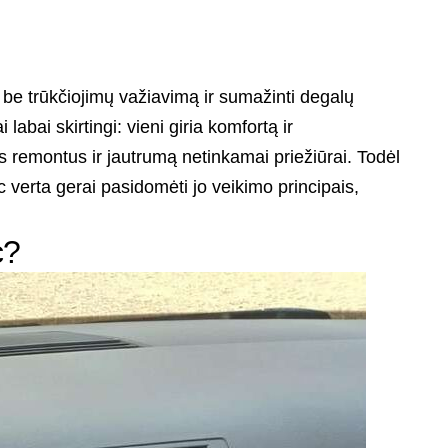
, be trūkčiojimų važiavimą ir sumažinti degalų
labai skirtingi: vieni giria komfortą ir
 remontus ir jautrumą netinkamai priežiūrai. Todėl
c verta gerai pasidomėti jo veikimo principais,
c?