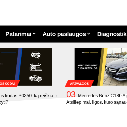
Patarimai
Auto paslaugos
Diagnostik
OS KODAI
APŽVALGOS
os kodas P0350: ką reiškia ir
Mercedes Benz C180 Ap
kyti?
Atsiliepimai, ligos, kuro sąna