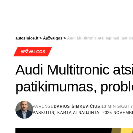
autozinios.lt
>
Apžvalgos
>
Audi Multitronic atsiliepimai: pati
APŽVALGOS
Audi Multitronic ats
patikimumas, probl
PARENGĖ
DARIUS ŠIMKEVIČIUS
13 MIN SKAIT
PASKUTINĮ KARTĄ ATNAUJINTA: 2025 NOVEMBE