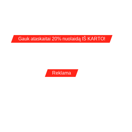
Gauk ataskaitai 20% nuolaidą IŠ KARTO!
Reklama