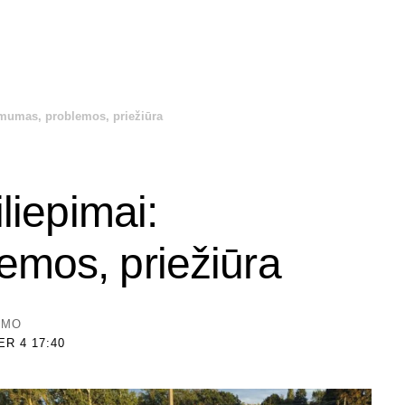
kimumas, problemos, priežiūra
iliepimai:
emos, priežiūra
YMO
R 4 17:40