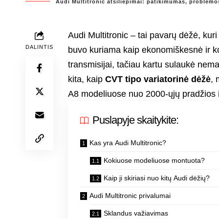
Audi Multitronic atsiliepimai: patikimumas, problemos
Audi Multitronic – tai pavarų dėžė, kuri
DALINTIS
buvo kuriama kaip ekonomiškesnė ir ko
transmisijai, tačiau kartu sulaukė nema
kita, kaip
CVT tipo variatorinė dėžė
, 
A8 modeliuose nuo 2000-ųjų pradžios
Puslapyje skaitykite:
Kas yra Audi Multitronic?
Kokiuose modeliuose montuota?
Kaip ji skiriasi nuo kitų Audi dėžių?
Audi Multitronic privalumai
Sklandus važiavimas