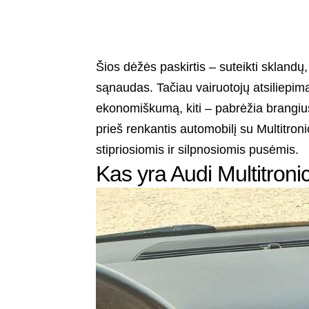
Šios dėžės paskirtis – suteikti sklandų
sąnaudas. Tačiau vairuotojų atsiliepimai 
ekonomiškumą, kiti – pabrėžia brangius
prieš renkantis automobilį su Multitroni
stipriosiomis ir silpnosiomis pusėmis.
Kas yra Audi Multitroni