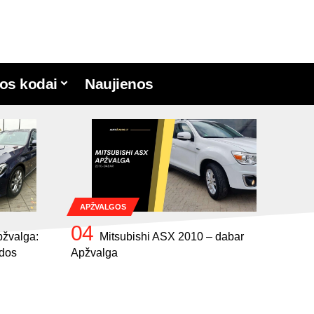
os kodai
Naujienos
APŽVALGOS
žvalga:
Mitsubishi ASX 2010 – dabar
udos
Apžvalga