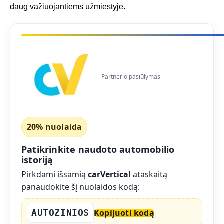
daug važiuojantiems užmiestyje.
Partnerio pasiūlymas
20% nuolaida
Patikrinkite naudoto automobilio
istoriją
Pirkdami išsamią
carVertical
ataskaitą
panaudokite šį nuolaidos kodą:
AUTOZINIOS
Kopijuoti kodą