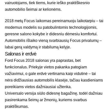
vairuotojams, tiek tiems, kurie ieško praktiškesnio
automobilio šeimai ar kelionėms.
2018 metų Focus laikomas pereinamuoju laikotarpiu – tai
modernus modelis su patobulintomis technologijomis,
geresne salono kokybe ir didesniu dėmesiu komfortui.
Automobilis išlaiko vieną svarbiausių Focus privalumų –
labai gerą valdymą ir stabilumą kelyje.
Salonas ir erdvė
Ford Focus 2018 salonas yra paprastas, bet
funkcionalus. Priekyje vietos pakanka patogiam
važiavimui, o gale erdvė vertinama kaip vidutinė – tai
nėra didžiausias automobilis klasėje, tačiau kasdieniams
poreikiams vietos dažniausiai užtenka.
Universalo versija siūlo didesnę bagažinę, todėl dažniau
pasirenkama šeimų ar žmonių, kuriems svarbus
praktiškumas.