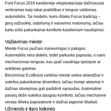
Ford Focus 2018 kasdienėje eksploatacijoje dažniausiai
vertinamas kaip labai praktiškas ir lengvai valdomas
automobilis. Tai modelis, kuris išlaiko Focus tradiciją –
gerą važiuoklę, stabilumą ir vairavimo malonumą, tačiau
kartu siūlo pakankamai komforto kasdieniam naudojimui.
Važiavimas mieste
Mieste Focus jaučiasi manevringas ir patogus.
Automobilis nėra didelis, todėl parkuotis paprasta, o vairo
mechanizmas lengvas, kas ypač naudinga spūstyse ar
ankštose gatvėse.
Benzininiai EcoBoost varikliai mieste veikia sklandžiai ir
suteikia pakankamai dinamikos, tačiau trumpi atstumai ir
dažnas stovėjimas gali padidinti sąnaudas. Automatinė
pavarų dėžė suteikia daugiau komforto, tačiau mechaninė
versija išlieka paprastesnė ir dažnai pigesnė išlaikyti.
Užmiestis ir ilgos kelionės