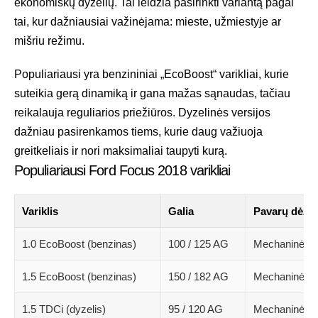
ekonomiškų dyzelių. Tai leidžia pasirinkti variantą pagal
tai, kur dažniausiai važinėjama: mieste, užmiestyje ar
mišriu režimu.
Populiariausi yra benzininiai „EcoBoost“ varikliai, kurie
suteikia gerą dinamiką ir gana mažas sąnaudas, tačiau
reikalauja reguliarios priežiūros. Dyzelinės versijos
dažniau pasirenkamos tiems, kurie daug važiuoja
greitkeliais ir nori maksimaliai taupyti kurą.
Populiariausi Ford Focus 2018 varikliai
Variklis
Galia
Pavarų dėžė
1.0 EcoBoost (benzinas)
100 / 125 AG
Mechaninė
1.5 EcoBoost (benzinas)
150 / 182 AG
Mechaninė / 
1.5 TDCi (dyzelis)
95 / 120 AG
Mechaninė