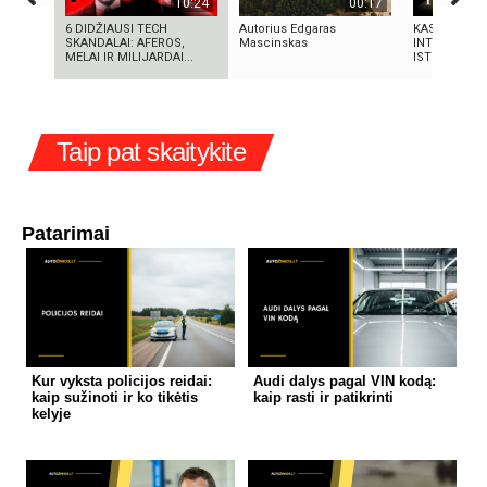
10:24
00:17
6 DIDŽIAUSI TECH
Autorius Edgaras
KAS SUKŪRĖ 
SKANDALAI: AFEROS,
Mascinskas
INTELEKTĄ? 
MELAI IR MILIJARDAI...
ISTORIJA IR 
Taip pat skaitykite
Patarimai
Kur vyksta policijos reidai:
Audi dalys pagal VIN kodą:
kaip sužinoti ir ko tikėtis
kaip rasti ir patikrinti
kelyje