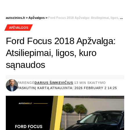
autozinios.lt
>
Apžvalgos
>
Ford Focus 2018 Apžvalga: Atsiliepimai, ligos, kuro sąnaudos
APŽVALGOS
Ford Focus 2018 Apžvalga:
Atsiliepimai, ligos, kuro
sąnaudos
PARENGĖ
DARIUS ŠIMKEVIČIUS
13 MIN SKAITYMO
PASKUTINĮ KARTĄ ATNAUJINTA: 2026 FEBRUARY 2 14:25