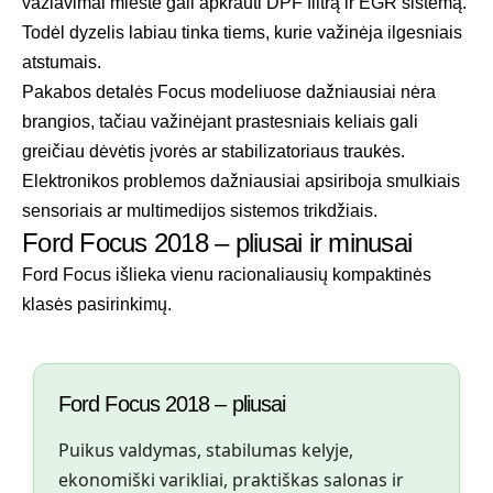
važiavimai mieste gali apkrauti DPF filtrą ir EGR sistemą.
Todėl dyzelis labiau tinka tiems, kurie važinėja ilgesniais
atstumais.
Pakabos detalės Focus modeliuose dažniausiai nėra
brangios, tačiau važinėjant prastesniais keliais gali
greičiau dėvėtis įvorės ar stabilizatoriaus traukės.
Elektronikos problemos dažniausiai apsiriboja smulkiais
sensoriais ar multimedijos sistemos trikdžiais.
Ford Focus 2018 – pliusai ir minusai
Ford Focus išlieka vienu racionaliausių kompaktinės
klasės pasirinkimų.
Ford Focus 2018 – pliusai
Puikus valdymas, stabilumas kelyje,
ekonomiški varikliai, praktiškas salonas ir