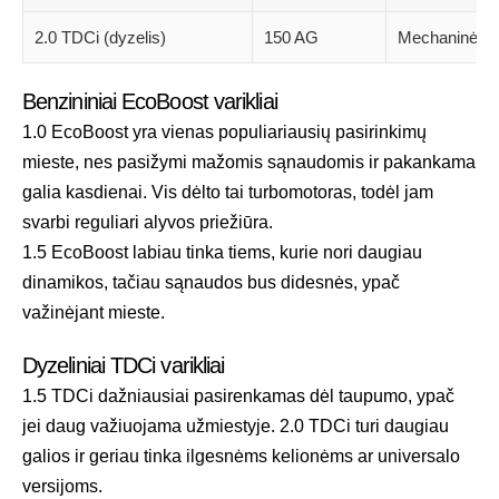
2.0 TDCi (dyzelis)
150 AG
Mechaninė / 
Benzininiai EcoBoost varikliai
1.0 EcoBoost yra vienas populiariausių pasirinkimų
mieste, nes pasižymi mažomis sąnaudomis ir pakankama
galia kasdienai. Vis dėlto tai turbomotoras, todėl jam
svarbi reguliari alyvos priežiūra.
1.5 EcoBoost labiau tinka tiems, kurie nori daugiau
dinamikos, tačiau sąnaudos bus didesnės, ypač
važinėjant mieste.
Dyzeliniai TDCi varikliai
1.5 TDCi dažniausiai pasirenkamas dėl taupumo, ypač
jei daug važiuojama užmiestyje. 2.0 TDCi turi daugiau
galios ir geriau tinka ilgesnėms kelionėms ar universalo
versijoms.