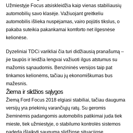
Užmiestyje Focus atsiskleidžia kaip vienas stabiliausių
automobilių savo klasėje. Važiuojant greitkeliu
automobilis išlieka nuspėjamas, vairo pojūtis tikslus, o
pakaba suteikia pakankamai komforto net ilgesnėse
kelionėse.
Dyzeliniai TDCi varikliai čia turi didžiausią pranašumą –
jie taupūs ir leidžia lengvai važiuoti ilgus atstumus su
mažomis sąnaudomis. Benzininės versijos taip pat
tinkamos kelionėms, tačiau jų ekonomiškumas bus
mažesnis.
Žiema ir slidžios sąlygos
Žiemą Ford Focus 2018 elgiasi stabiliai, tačiau dauguma
versijų yra priekinių varančiųjų ratų. Su geromis
žieminėmis padangomis automobilis patikimai juda tiek
mieste, tiek užmiestyje, o stabilumo kontrolės sistemos
padeda išlaikyti saugumą slidžiose situacijose.