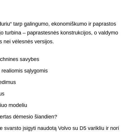
duriu“ tarp galingumo, ekonomiškumo ir paprastos
, jo turbina – paprastesnės konstrukcijos, o valdymo
s nei vėlesnės versijos.
technines savybes
 realiomis sąlygomis
gedimus
us
 šiuo modeliu
vertas dėmesio šiandien?
e svarsto įsigyti naudotą Volvo su D5 varikliu ir nori