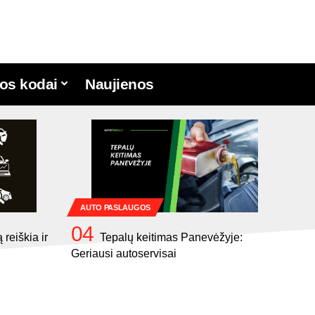
os kodai
Naujienos
AUTO PASLAUGOS
reiškia ir
Tepalų keitimas Panevėžyje:
Geriausi autoservisai