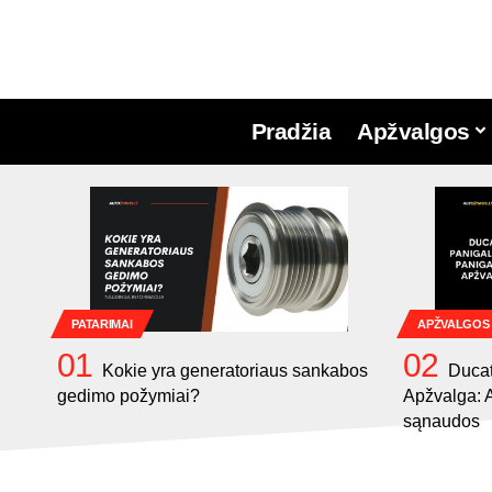
Pradžia
Apžvalgos
PATARIMAI
APŽVALGOS
Kokie yra generatoriaus sankabos
Ducat
gedimo požymiai?
Apžvalga: A
sąnaudos