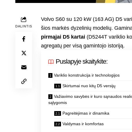
Volvo S60 su 120 kW (163 AG) D5 varikl
DALINTIS
šios markės dyzelinių modelių. Gaminam
pirmąjai D5 kartai
(D5244T variklio kod
agregatų per visą gamintojo istoriją.
Puslapyje skaitykite:
Variklio konstrukcija ir technologijos
Skirtumai nuo kitų D5 versijų
Važiavimo savybės ir kuro sąnaudos reali
sąlygomis
Pagreitėjimas ir dinamika
Valdymas ir komfortas