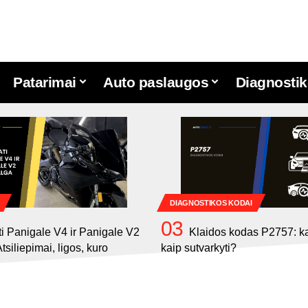
Patarimai
Auto paslaugos
Diagnostik
DIAGNOSTIKOS KODAI
i Panigale V4 ir Panigale V2
Klaidos kodas P2757: ką 
tsiliepimai, ligos, kuro
kaip sutvarkyti?