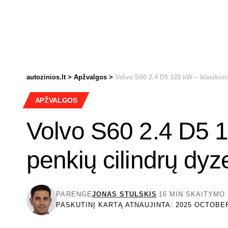
autozinios.lt
>
Apžvalgos
>
Volvo S60 2.4 D5 120 kW – klasikini
APŽVALGOS
Volvo S60 2.4 D5 1
penkių cilindrų dyze
PARENGĖ
JONAS STULSKIS
16 MIN SKAITYMO
PASKUTINĮ KARTĄ ATNAUJINTA: 2025 OCTOBER