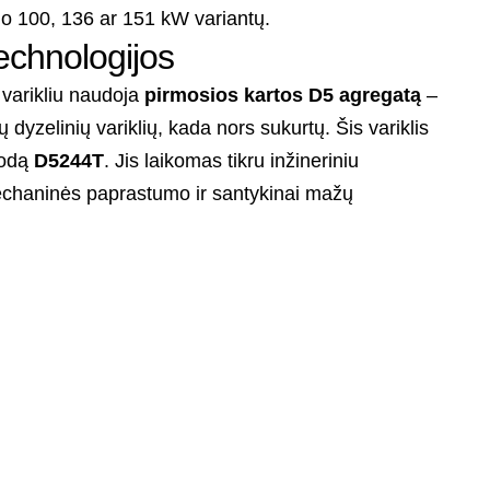
nuo 100, 136 ar 151 kW variantų.
technologijos
varikliu naudoja
pirmosios kartos D5 agregatą
–
ų dyzelinių variklių, kada nors sukurtų. Šis variklis
kodą
D5244T
. Jis laikomas tikru inžineriniu
chaninės paprastumo ir santykinai mažų