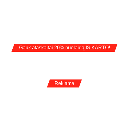
Gauk ataskaitai 20% nuolaidą IŠ KARTO!
Reklama