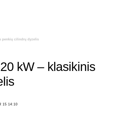
s penkių cilindrų dyzelis
20 kW – klasikinis
lis
 15 14:10