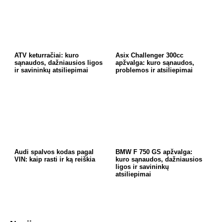
ATV keturračiai: kuro
Asix Challenger 300cc
sąnaudos, dažniausios ligos
apžvalga: kuro sąnaudos,
ir savininkų atsiliepimai
problemos ir atsiliepimai
Audi spalvos kodas pagal
BMW F 750 GS apžvalga:
VIN: kaip rasti ir ką reiškia
kuro sąnaudos, dažniausios
ligos ir savininkų
atsiliepimai