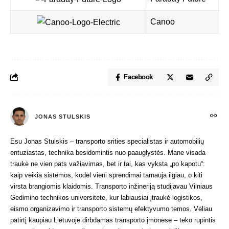
Canoo
Facebook
JONAS STULSKIS
Esu Jonas Stulskis – transporto srities specialistas ir automobilių
entuziastas, technika besidomintis nuo paauglystės. Mane visada
traukė ne vien pats važiavimas, bet ir tai, kas vyksta „po kapotu“:
kaip veikia sistemos, kodėl vieni sprendimai tarnauja ilgiau, o kiti
virsta brangiomis klaidomis. Transporto inžineriją studijavau Vilniaus
Gedimino technikos universitete, kur labiausiai įtraukė logistikos,
eismo organizavimo ir transporto sistemų efektyvumo temos. Vėliau
patirtį kaupiau Lietuvoje dirbdamas transporto įmonėse – teko rūpintis