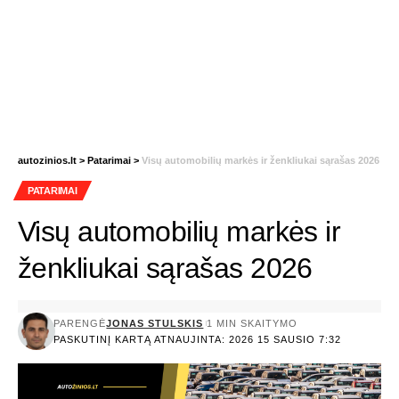
autozinios.lt
>
Patarimai
>
Visų automobilių markės ir ženkliukai sąrašas 2026
PATARIMAI
Visų automobilių markės ir
ženkliukai sąrašas 2026
PARENGĖ
JONAS STULSKIS
1 MIN SKAITYMO
PASKUTINĮ KARTĄ ATNAUJINTA: 2026 15 SAUSIO 7:32