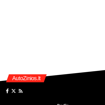
AutoZinios.lt