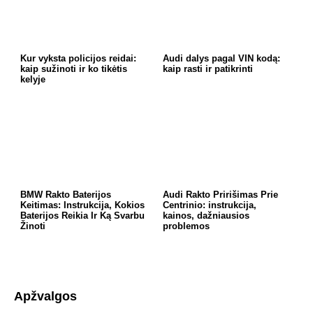
Kur vyksta policijos reidai:
Audi dalys pagal VIN kodą:
kaip sužinoti ir ko tikėtis
kaip rasti ir patikrinti
kelyje
BMW Rakto Baterijos
Audi Rakto Pririšimas Prie
Keitimas: Instrukcija, Kokios
Centrinio: instrukcija,
Baterijos Reikia Ir Ką Svarbu
kainos, dažniausios
Žinoti
problemos
Apžvalgos