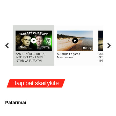
07:18
00:09
KAS SUKŪRĖ DIRBTINĮ
Autorius Edgaras
ROSVELO ATE
INTELEKTĄ? KILMĖS
Mascinskas
ISTORIJA: K
ISTORIJA IR FAKTAI
1947-AISIAIS
Taip pat skaitykite
Patarimai