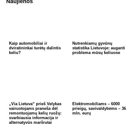
Naujienos
Kaip automobiliai ir
Nutrenkiamų gyvūnų
dviratininkai turėtų dalintis
statistika Lietuvoje: auganti
keliu?
problema mūsų keliuose
„Via Lietuva“ prieš Velykas
Elektromobiliams – 6000
vairuotojams praneša dėl
prieigų, savivaldybėms – 36
remontuojamų kelių ruožų:
mln. eurų
svarbiausia informacija ir
alternatyvūs maršrutai