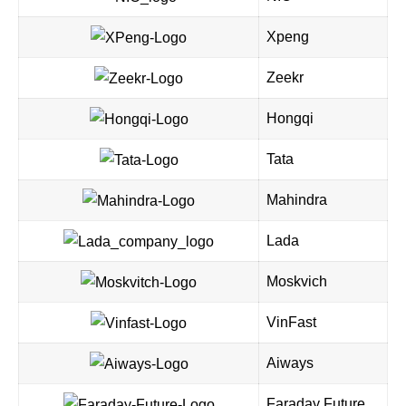
Xpeng
Zeekr
Hongqi
Tata
Mahindra
Lada
Moskvich
VinFast
Aiways
Faraday Future