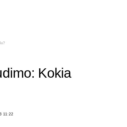
da?
udimo: Kokia
 11:22