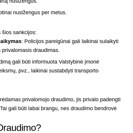
rtą nusižengus.
tinai nusižengus per metus.
 šios sankcijos:
laikymas
: Policijos pareigūnai gali laikinai sulaikyti
s privalomasis draudimas.
dimą gali būti informuota Valstybinė įmonė
eiksmų, pvz., laikinai sustabdyti transporto
turėdamas privalomojo draudimo, jis privalo padengti
. Tai gali būti labai brangu, nes draudimo bendrovė
e Draudimo?