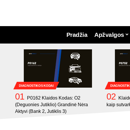
Pradžia
Apžvalgos
DIAGNOSTIKOS KODAI
DIAGNOSTIK
P0162 Klaidos Kodas: O2
Klaid
(Deguonies Jutiklio) Grandinė Nėra
kaip sutvar
Aktyvi (Bank 2, Jutiklis 3)