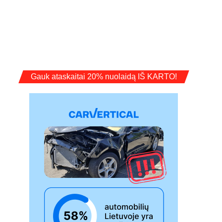
Gauk ataskaitai 20% nuolaidą IŠ KARTO!