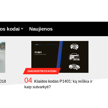
os kodai
Naujienos
DIAGNOSTIKOS KODAI
2018
Klaidos kodas P1401: ką reiškia ir
kaip sutvarkyti?