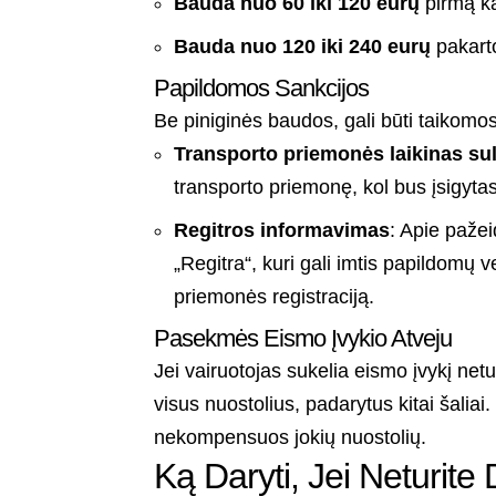
Bauda nuo 60 iki 120 eurų
pirmą ka
Bauda nuo 120 iki 240 eurų
pakarto
Papildomos Sankcijos
Be piniginės baudos, gali būti taikomos
Transporto priemonės laikinas su
transporto priemonę, kol bus įsigyta
Regitros informavimas
: Apie pažei
„Regitra“, kuri gali imtis papildomų v
priemonės registraciją.
Pasekmės Eismo Įvykio Atveju
Jei vairuotojas sukelia eismo įvykį ne
visus nuostolius, padarytus kitai šaliai
nekompensuos jokių nuostolių.
Ką Daryti, Jei Neturit