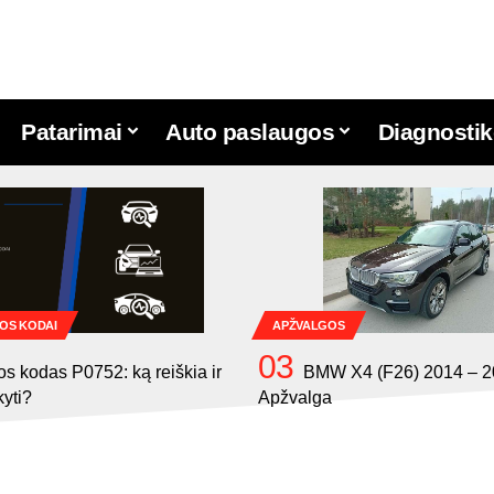
Patarimai
Auto paslaugos
Diagnostik
OS KODAI
APŽVALGOS
os kodas P0752: ką reiškia ir
BMW X4 (F26) 2014 – 
kyti?
Apžvalga