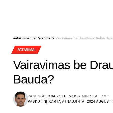
autozinios.lt
>
Patarimai
>
Vairavimas be Draudimo: Kokia Bau
PATARIMAI
Vairavimas be Dra
Bauda?
PARENGĖ
JONAS STULSKIS
2 MIN SKAITYMO
PASKUTINĮ KARTĄ ATNAUJINTA: 2024 AUGUST 3