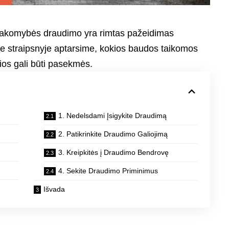
tsakomybės draudimo yra rimtas pažeidimas
ame straipsnyje aptarsime, kokios baudos taikomos
ios gali būti pasekmės.
1. Nedelsdami Įsigykite Draudimą
2. Patikrinkite Draudimo Galiojimą
3. Kreipkitės į Draudimo Bendrovę
4. Sekite Draudimo Priminimus
Išvada