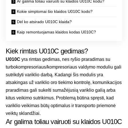
Ar galima toliau vairuoti su klaidos U010C kodu?
Kokie simptomai šio klaidos U010C kodo?
Dėl ko atsirado U010C klaida?
Kaip remontuojamas klaidos kodas U010C?
Kiek rimtas U010C gedimas?
U010C
yra rimtas gedimas, nes ryšio praradimas su
turbokompresoriaus/kompresoriaus valdymo moduliu gali
sutrikdyti variklio darbą. Kadangi šis modulis yra
atsakingas už variklio oro tiekimo kontrolę, komunikacijos
praradimas gali sukelti sumažėjusią variklio galią arba
kitus veikimo sutrikimus. Problemą būtina spręsti, kad
variklio veikimas būtų optimalus ir transporto priemonė
veiktų sklandžiai.
Ar galima toliau vairuoti su klaidos U010C