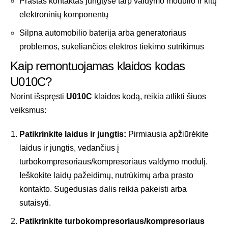
Prastas kontaktas jungtyse tarp valdymo modulio ir kitų
elektroninių komponentų
Silpna automobilio baterija arba generatoriaus
problemos, sukeliančios elektros tiekimo sutrikimus
Kaip remontuojamas klaidos kodas
U010C?
Norint išspręsti
U010C
klaidos kodą, reikia atlikti šiuos
veiksmus:
Patikrinkite laidus ir jungtis:
Pirmiausia apžiūrėkite
laidus ir jungtis, vedančius į
turbokompresoriaus/kompresoriaus valdymo modulį.
Ieškokite laidų pažeidimų, nutrūkimų arba prasto
kontakto. Sugedusias dalis reikia pakeisti arba
sutaisyti.
Patikrinkite turbokompresoriaus/kompresoriaus