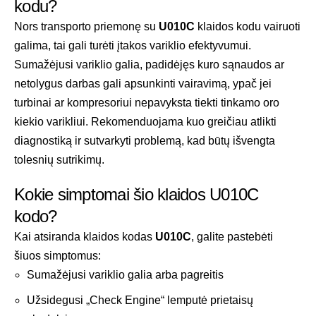
kodu?
Nors transporto priemonę su
U010C
klaidos kodu vairuoti
galima, tai gali turėti įtakos variklio efektyvumui.
Sumažėjusi variklio galia, padidėjęs kuro sąnaudos ar
netolygus darbas gali apsunkinti vairavimą, ypač jei
turbinai ar kompresoriui nepavyksta tiekti tinkamo oro
kiekio varikliui. Rekomenduojama kuo greičiau atlikti
diagnostiką ir sutvarkyti problemą, kad būtų išvengta
tolesnių sutrikimų.
Kokie simptomai šio klaidos U010C
kodo?
Kai atsiranda klaidos kodas
U010C
, galite pastebėti
šiuos simptomus:
Sumažėjusi variklio galia arba pagreitis
Užsidegusi „Check Engine“ lemputė prietaisų