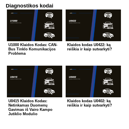
Diagnostikos kodai
U1000 Klaidos Kodas: CAN-
Klaidos kodas U0422: ką
Bus Tinklo Komunikacijos
reiškia ir kaip sutvarkyti?
Problema
U0415 Klaidos Kodas:
Klaidos kodas U0402: ką
Netinkamas Duomenų
reiškia ir kaip sutvarkyti?
Gavimas iš Vairo Kampo
Jutiklio Modulio