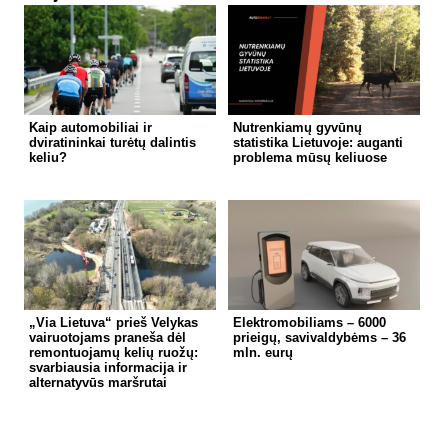
Kaip automobiliai ir
Nutrenkiamų gyvūnų
dviratininkai turėtų dalintis
statistika Lietuvoje: auganti
keliu?
problema mūsų keliuose
„Via Lietuva“ prieš Velykas
Elektromobiliams – 6000
vairuotojams praneša dėl
prieigų, savivaldybėms – 36
remontuojamų kelių ruožų:
mln. eurų
svarbiausia informacija ir
alternatyvūs maršrutai