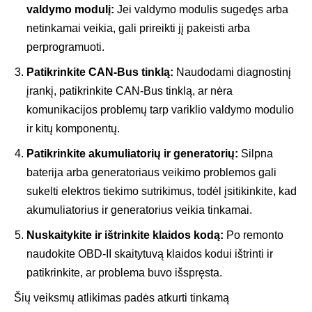
valdymo modulį:
Jei valdymo modulis sugedęs arba
netinkamai veikia, gali prireikti jį pakeisti arba
perprogramuoti.
Patikrinkite CAN-Bus tinklą:
Naudodami diagnostinį
įrankį, patikrinkite CAN-Bus tinklą, ar nėra
komunikacijos problemų tarp variklio valdymo modulio
ir kitų komponentų.
Patikrinkite akumuliatorių ir generatorių:
Silpna
baterija arba generatoriaus veikimo problemos gali
sukelti elektros tiekimo sutrikimus, todėl įsitikinkite, kad
akumuliatorius ir generatorius veikia tinkamai.
Nuskaitykite ir ištrinkite klaidos kodą:
Po remonto
naudokite OBD-II skaitytuvą klaidos kodui ištrinti ir
patikrinkite, ar problema buvo išspręsta.
Šių veiksmų atlikimas padės atkurti tinkamą