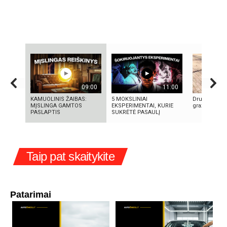
09:00
11:00
KAMUOLINIS ŽAIBAS:
5 MOKSLINIAI
Druskininkai 
MĮSLINGA GAMTOS
EKSPERIMENTAI, KURIE
gražėja
PASLAPTIS
SUKRĖTĖ PASAULĮ
Taip pat skaitykite
Patarimai