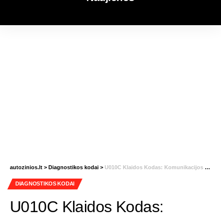
autozinios.lt
>
Diagnostikos kodai
>
U010C Klaidos Kodas: Komunikacijos Praradimas su Turbokompresoriaus/Kompresoriaus Valdymo Moduliu
DIAGNOSTIKOS KODAI
U010C Klaidos Kodas: