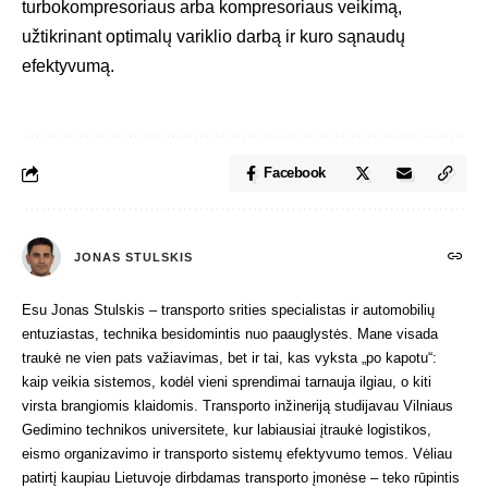
turbokompresoriaus arba kompresoriaus veikimą,
užtikrinant optimalų variklio darbą ir kuro sąnaudų
efektyvumą.
Facebook
JONAS STULSKIS
Esu Jonas Stulskis – transporto srities specialistas ir automobilių
entuziastas, technika besidomintis nuo paauglystės. Mane visada
traukė ne vien pats važiavimas, bet ir tai, kas vyksta „po kapotu“:
kaip veikia sistemos, kodėl vieni sprendimai tarnauja ilgiau, o kiti
virsta brangiomis klaidomis. Transporto inžineriją studijavau Vilniaus
Gedimino technikos universitete, kur labiausiai įtraukė logistikos,
eismo organizavimo ir transporto sistemų efektyvumo temos. Vėliau
patirtį kaupiau Lietuvoje dirbdamas transporto įmonėse – teko rūpintis