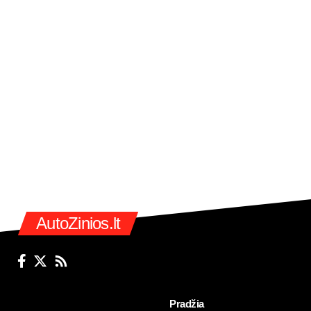
AutoZinios.lt
Pradžia