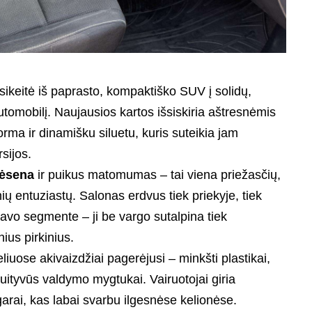
ikeitė iš paprasto, kompaktiško SUV į solidų,
omobilį. Naujausios kartos išsiskiria aštresnėmis
orma ir dinamišku siluetu, kuris suteikia jam
sijos.
dėsena
ir puikus matomumas – tai viena priežasčių,
 entuziastų. Salonas erdvus tiek priekyje, tiek
savo segmente – ji be vargo sutalpina tiek
ius pirkinius.
uose akivaizdžiai pagerėjusi – minkšti plastikai,
uityvūs valdymo mygtukai. Vairuotojai giria
rai, kas labai svarbu ilgesnėse kelionėse.