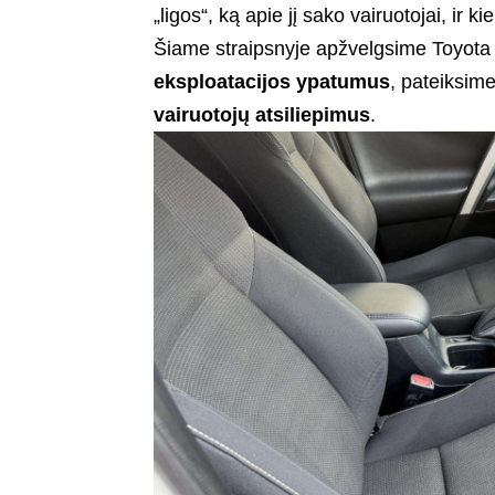
„ligos“, ką apie jį sako vairuotojai, ir k
Šiame straipsnyje apžvelgsime Toyot
eksploatacijos ypatumus
, pateiksim
vairuotojų atsiliepimus
.