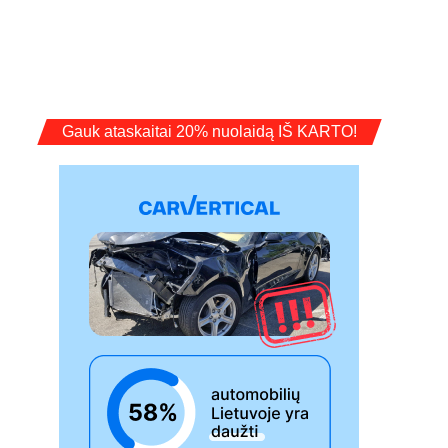
Gauk ataskaitai 20% nuolaidą IŠ KARTO!