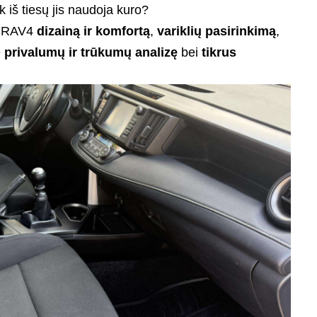
iek iš tiesų jis naudoja kuro?
a RAV4
dizainą ir komfortą
,
variklių pasirinkimą
,
e
privalumų ir trūkumų analizę
bei
tikrus