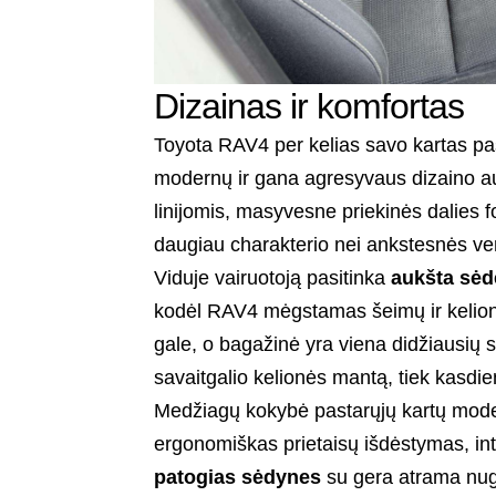
Dizainas ir komfortas
Toyota RAV4 per kelias savo kartas pas
modernų ir gana agresyvaus dizaino aut
linijomis, masyvesne priekinės dalies f
daugiau charakterio nei ankstesnės ver
Viduje vairuotoją pasitinka
aukšta sė
kodėl RAV4 mėgstamas šeimų ir kelionių
gale, o bagažinė yra viena didžiausių 
savaitgalio kelionės mantą, tiek kasdien
Medžiagų kokybė pastarųjų kartų modeli
ergonomiškas prietaisų išdėstymas, int
patogias sėdynes
su gera atrama nuga