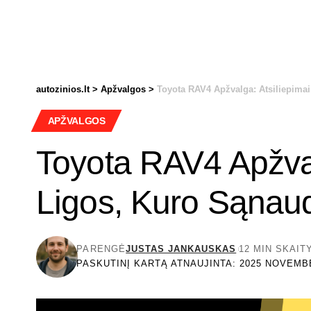
autozinios.lt
>
Apžvalgos
>
Toyota RAV4 Apžvalga: Atsiliepima
APŽVALGOS
Toyota RAV4 Apžval
Ligos, Kuro Sąnau
PARENGĖ
JUSTAS JANKAUSKAS
12 MIN SKAI
PASKUTINĮ KARTĄ ATNAUJINTA: 2025 NOVEMBE