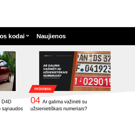
os kodai
Naujienos
PATARIMAI
.2 D4D
Ar galima važinėti su
ro sąnaudos
užsienietiškais numeriais?