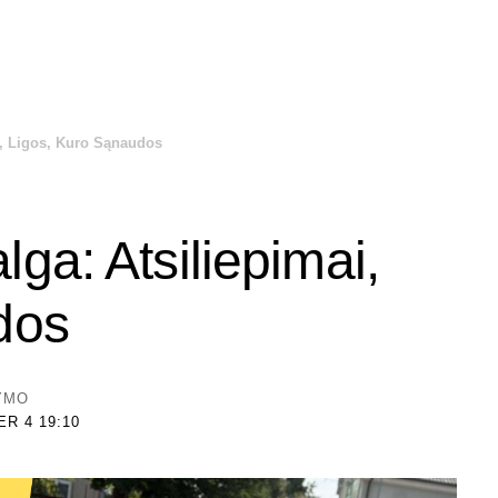
i, Ligos, Kuro Sąnaudos
ga: Atsiliepimai,
dos
TYMO
R 4 19:10