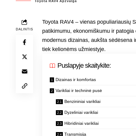
Toyota RAV4 Apžvalga
Toyota RAV4 – vienas populiariausių S
DALINTIS
patikimumu, ekonomiškumu ir patogia ek
modernus dizainas, aukšta sėdėsena ir
tiek kelionėms užmiestyje.
Puslapyje skaitykite:
Dizainas ir komfortas
Varikliai ir techninė pusė
Benzininiai varikliai
Dyzeliniai varikliai
Hibridiniai varikliai
Transmisija