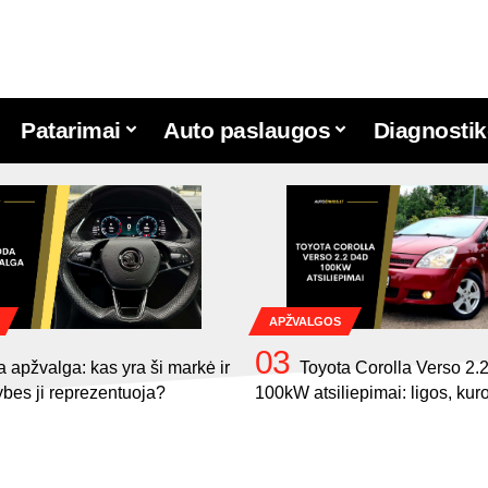
Patarimai
Auto paslaugos
Diagnostik
APŽVALGOS
 apžvalga: kas yra ši markė ir
Toyota Corolla Verso 2
ybes ji reprezentuoja?
100kW atsiliepimai: ligos, ku