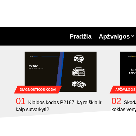
Pradžia
Apžvalgos
DIAGNOSTIKOS KODAI
APŽVALGOS
Klaidos kodas P2187: ką reiškia ir
Škoda
kaip sutvarkyti?
kokias vert