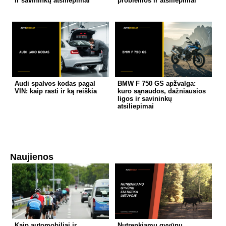
ir savininkų atsiliepimai
problemos ir atsiliepimai
Audi spalvos kodas pagal
BMW F 750 GS apžvalga:
VIN: kaip rasti ir ką reiškia
kuro sąnaudos, dažniausios
ligos ir savininkų
atsiliepimai
Naujienos
Kaip automobiliai ir
Nutrenkiamų gyvūnų