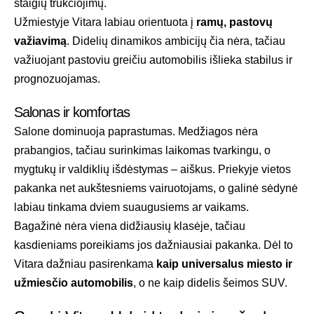
staigių trūkčiojimų.
Užmiestyje Vitara labiau orientuota į
ramų, pastovų
važiavimą
. Didelių dinamikos ambicijų čia nėra, tačiau
važiuojant pastoviu greičiu automobilis išlieka stabilus ir
prognozuojamas.
Salonas ir komfortas
Salone dominuoja paprastumas. Medžiagos nėra
prabangios, tačiau surinkimas laikomas tvarkingu, o
mygtukų ir valdiklių išdėstymas – aiškus. Priekyje vietos
pakanka net aukštesniems vairuotojams, o galinė sėdynė
labiau tinkama dviem suaugusiems ar vaikams.
Bagažinė nėra viena didžiausių klasėje, tačiau
kasdieniams poreikiams jos dažniausiai pakanka. Dėl to
Vitara dažniau pasirenkama
kaip universalus miesto ir
užmiesčio automobilis
, o ne kaip didelis šeimos SUV.