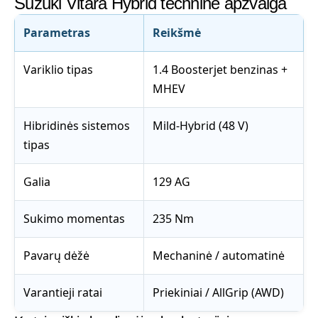
Suzuki Vitara Hybrid techninė apžvalga
Parametras
Reikšmė
Variklio tipas
1.4 Boosterjet benzinas +
MHEV
Hibridinės sistemos
Mild-Hybrid (48 V)
tipas
Galia
129 AG
Sukimo momentas
235 Nm
Pavarų dėžė
Mechaninė / automatinė
Varantieji ratai
Priekiniai / AllGrip (AWD)