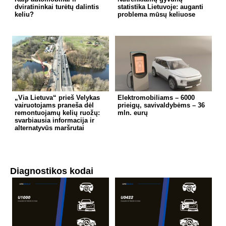
dviratininkai turėtų dalintis
statistika Lietuvoje: auganti
keliu?
problema mūsų keliuose
„Via Lietuva“ prieš Velykas
Elektromobiliams – 6000
vairuotojams praneša dėl
prieigų, savivaldybėms – 36
remontuojamų kelių ruožų:
mln. eurų
svarbiausia informacija ir
alternatyvūs maršrutai
Diagnostikos kodai