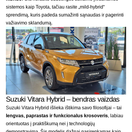
sistemos kaip Toyota, tačiau rasite „mild-hybrid“
sprendimą, kuris padeda sumažinti sąnaudas ir pagerinti
važiavimo sklandumą.
Suzuki Vitara Hybrid – bendras vaizdas
Suzuki Vitara Hybrid išlieka ištikima savo filosofijai – tai
lengvas, paprastas ir funkcionalus krosoveris
, labiau
orientuotas į praktiškumą nei į technologijų
demonstravimą. Šis modelis dažnai pasirenkamas kaip