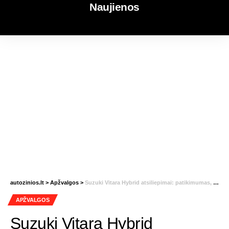
Naujienos
autozinios.lt
>
Apžvalgos
>
Suzuki Vitara Hybrid atsiliepimai: patikimumas, kuro sąnaudos ir trūkumai
APŽVALGOS
Suzuki Vitara Hybrid