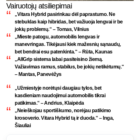
Vairuotojų atsiliepimai
„Vitara Hybrid pasirinkau dėl paprastumo. Ne
stebuklas kaip hibridas, bet važiuoja lengvai ir be
jokių problemų.“ – Tomas, Vilnius
„Mieste patogu, automobilis lengvas ir
manevringas. Tikėjausi kiek mažesnių sąnaudų,
bet bendrai esu patenkinta.“ – Rūta, Kaunas
„AllGrip sistema labai pasiteisino žiemą.
Važiavimas ramus, stabilus, be jokių netikėtumų.“
– Mantas, Panevėžys
„Užmiestyje norėtųsi daugiau tylos, bet
kasdieniam naudojimui automobilis tikrai
patikimas.“ – Andrius, Klaipėda
„Neieškojau sportiškumo, norėjau patikimo
krosoverio. Vitara Hybrid tą ir duoda.“ – Inga,
Šiauliai