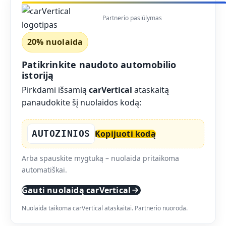
Partnerio pasiūlymas
20% nuolaida
Patikrinkite naudoto automobilio
istoriją
Pirkdami išsamią
carVertical
ataskaitą
panaudokite šį nuolaidos kodą:
AUTOZINIOS
Kopijuoti kodą
Arba spauskite mygtuką – nuolaida pritaikoma
automatiškai.
Gauti nuolaidą carVertical
Nuolaida taikoma carVertical ataskaitai. Partnerio nuoroda.