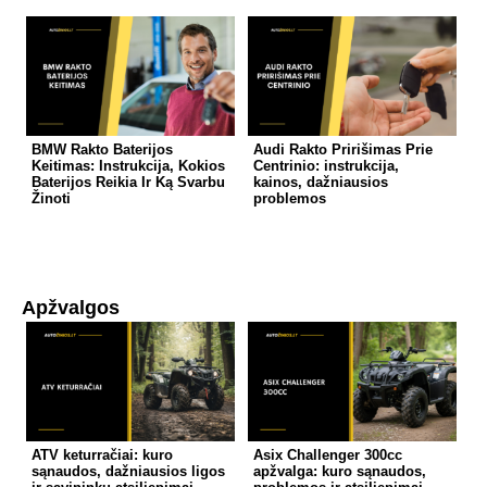
BMW Rakto Baterijos
Audi Rakto Pririšimas Prie
Keitimas: Instrukcija, Kokios
Centrinio: instrukcija,
Baterijos Reikia Ir Ką Svarbu
kainos, dažniausios
Žinoti
problemos
Apžvalgos
ATV keturračiai: kuro
Asix Challenger 300cc
sąnaudos, dažniausios ligos
apžvalga: kuro sąnaudos,