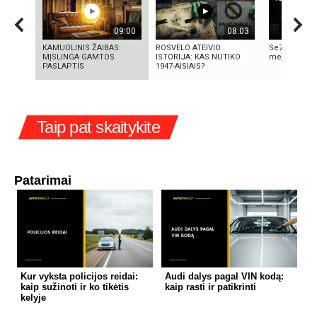
09:00
08:03
KAMUOLINIS ŽAIBAS:
ROSVELO ATEIVIO
Se7en – kai
MĮSLINGA GAMTOS
ISTORIJA: KAS NUTIKO
meno kūrini
PASLAPTIS
1947-AISIAIS?
Taip pat skaitykite
Patarimai
Kur vyksta policijos reidai:
Audi dalys pagal VIN kodą:
kaip sužinoti ir ko tikėtis
kaip rasti ir patikrinti
kelyje