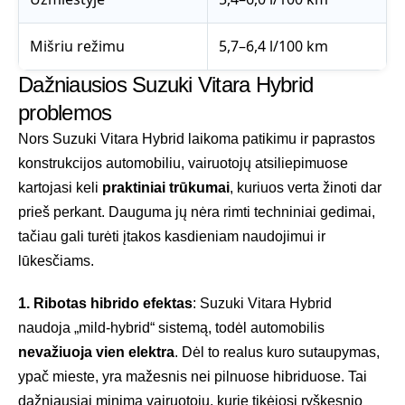
Mišriu režimu
5,7–6,4 l/100 km
Dažniausios Suzuki Vitara Hybrid
problemos
Nors Suzuki Vitara Hybrid laikoma patikimu ir paprastos
konstrukcijos automobiliu, vairuotojų atsiliepimuose
kartojasi keli
praktiniai trūkumai
, kuriuos verta žinoti dar
prieš perkant. Dauguma jų nėra rimti techniniai gedimai,
tačiau gali turėti įtakos kasdieniam naudojimui ir
lūkesčiams.
1. Ribotas hibrido efektas
: Suzuki Vitara Hybrid
naudoja „mild-hybrid“ sistemą, todėl automobilis
nevažiuoja vien elektra
. Dėl to realus kuro sutaupymas,
ypač mieste, yra mažesnis nei pilnuose hibriduose. Tai
dažniausiai minima vairuotojų, kurie tikėjosi ryškesnio