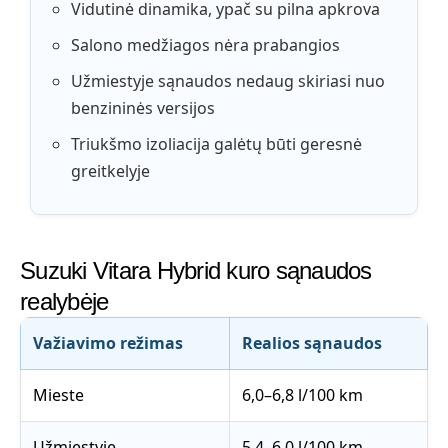
Vidutinė dinamika, ypač su pilna apkrova
Salono medžiagos nėra prabangios
Užmiestyje sąnaudos nedaug skiriasi nuo
benzininės versijos
Triukšmo izoliacija galėtų būti geresnė
greitkelyje
Suzuki Vitara Hybrid kuro sąnaudos
realybėje
Važiavimo režimas
Realios sąnaudos
Mieste
6,0–6,8 l/100 km
Užmiestyje
5,4–6,0 l/100 km