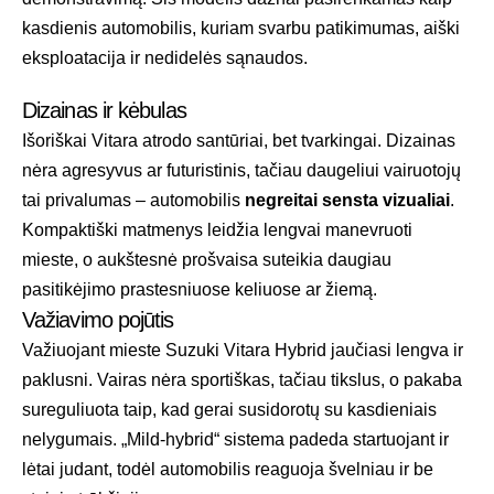
kasdienis automobilis, kuriam svarbu patikimumas, aiški
eksploatacija ir nedidelės sąnaudos.
Dizainas ir kėbulas
Išoriškai Vitara atrodo santūriai, bet tvarkingai. Dizainas
nėra agresyvus ar futuristinis, tačiau daugeliui vairuotojų
tai privalumas – automobilis
negreitai sensta vizualiai
.
Kompaktiški matmenys leidžia lengvai manevruoti
mieste, o aukštesnė prošvaisa suteikia daugiau
pasitikėjimo prastesniuose keliuose ar žiemą.
Važiavimo pojūtis
Važiuojant mieste Suzuki Vitara Hybrid jaučiasi lengva ir
paklusni. Vairas nėra sportiškas, tačiau tikslus, o pakaba
sureguliuota taip, kad gerai susidorotų su kasdieniais
nelygumais. „Mild-hybrid“ sistema padeda startuojant ir
lėtai judant, todėl automobilis reaguoja švelniau ir be