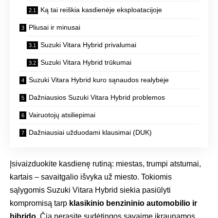
Ką tai reiškia kasdienėje eksploatacijoje
Pliusai ir minusai
Suzuki Vitara Hybrid privalumai
Suzuki Vitara Hybrid trūkumai
Suzuki Vitara Hybrid kuro sąnaudos realybėje
Dažniausios Suzuki Vitara Hybrid problemos
Vairuotojų atsiliepimai
Dažniausiai užduodami klausimai (DUK)
Įsivaizduokite kasdienę rutiną: miestas, trumpi atstumai,
kartais – savaitgalio išvyka už miesto. Tokiomis
sąlygomis Suzuki Vitara Hybrid siekia pasiūlyti
kompromisą tarp
klasikinio benzininio automobilio ir
hibrido
. Čia nerasite sudėtingos savaime įkraunamos