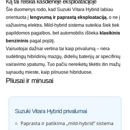
Ką tai reiškia kasdienėje eksploatacijoje
Šie duomenys rodo, kad Suzuki Vitara Hybrid labiau
orientuota į
lengvumą ir paprastą eksploataciją
, o ne į
važiavimą elektra. Mild-hybrid sistema suteikia šiek tiek
papildomos pagalbos, bet automobilis išlieka
klasikinis
benzininis
pagal pojūtį.
Vairuotojai dažnai vertina tai kaip privalumą – nėra
sudėtingų hibridinių mazgų, didelių baterijų ar specifinių
vairavimo ypatumų. Tuo pačiu nereikėtų tikėtis itin mažų
sąnaudų mieste, kaip pilnuose hibriduose.
Pliusai ir minusai
Suzuki Vitara Hybrid privalumai
Paprasta ir patikima „mild-hybrid“ sistema