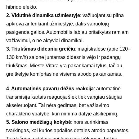
hibrido efekto.
2. Vidutinė dinamika užmiestyje
: važiuojant su pilna
apkrova ar lenkiant užmiestyje, dalis vairuotojų
pasigenda galios. Automobilis labiau pritaikytas ramiam
važiavimui, o ne aktyviai dinamikai.
3. Triukšmas didesniu greičiu
: magistralėse (apie 120–
130 km/h) salone juntamas didesnis vėjo ir padangų
triukšmas. Mieste Vitara yra pakankamai tylus, tačiau
greitkelyje komfortas ne visiems atrodo pakankamas.
4. Automatinės pavarų dėžės reakcija
: automatinė
transmisija kartais reaguoja šiek tiek vangiau staigiai
akseleruojant. Tai nėra gedimas, bet važiavimo
charakterio ypatybė, kuri minima dalyje atsiliepimų.
5. Salono medžiagų kokybė
: nors surinkimas
tvarkingas, kai kurios apdailos detalės atrodo paprastos.
Tai dažniau estetinis nei funkcinis trūkumas, bet jis